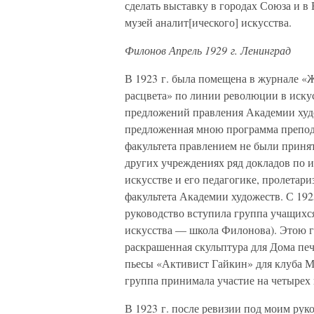
сделать выставку в городах Союза и в
музей аналит[ического] искусства.
Филонов Апрель 1929 г. Ленинград
В 1923 г. была помещена в журнале «
расцвета» по линии революции в искусс
предложений правления Академии худож
предложенная мною программа препод
факультета правлением не были приня
других учреждениях ряд докладов по 
искусстве и его педагогике, пролетар
факультета Академии художеств. С 192
руководство вступила группа учащихс
искусства — школа Филонова). Этою 
раскрашенная скульптура для Дома печ
пьесы «Активист Гайкин» для клуба М
группа принимала участие на четырех 
В 1923 г. после ревизии под моим ру