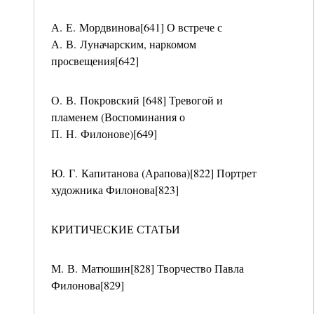
А. Е. Мордвинова[641] О встрече с
А. В. Луначарским, наркомом
просвещения[642]
О. В. Покровский [648] Тревогой и
пламенем (Воспоминания о
П. Н. Филонове)[649]
Ю. Г. Капитанова (Арапова)[822] Портрет
художника Филонова[823]
КРИТИЧЕСКИЕ СТАТЬИ
М. В. Матюшин[828] Творчество Павла
Филонова[829]