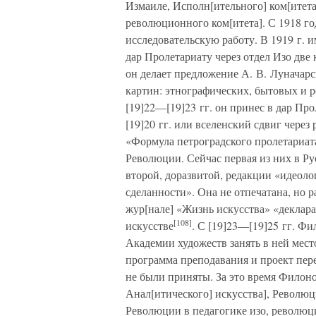
Измаиле, Исполн[ительного] ком[итета
революционного ком[итета]. С 1918 г
исследовательскую работу. В 1919 г. и
дар Пролетариату через отдел Изо две
он делает предложение А. В. Луначарс
картин: этнографических, бытовых и р
[19]22—[19]23 гг. он принес в дар П
[19]20 гг. или вселенский сдвиг чере
«Формула петроградского пролетариат
Революции. Сейчас первая из них в Ру
второй, доразвитой, редакции «идеоло
сделанности». Она не отпечатана, но р
жур[нале] «Жизнь искусства» «деклар
[108]
искусстве
. С [19]23—[19]25 гг. Ф
Академии художеств занять в ней мест
программа преподавания и проект пер
не были приняты. За это время Филон
Анал[итического] искусства], Революци
Революции в педагогике изо, революц