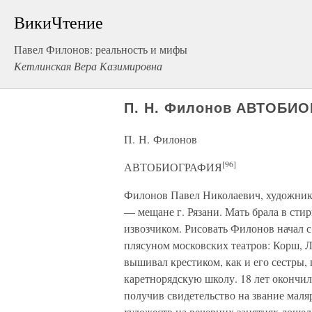
ВикиЧтение
Павел Филонов: реальность и мифы
Кетлинская Вера Казимировна
П. Н. Филонов АВТОБИО
П. Н. Филонов
[96]
АВТОБИОГРАФИЯ
Филонов Павел Николаевич, художник-и
— мещане г. Рязани. Мать брала в стир
извозчиком. Рисовать Филонов начал с 
плясуном московских театров: Корш, Л
вышивал крестиком, как и его сестры, 
каретнорядскую школу. 18 лет окончи
получив свидетельство на звание мал
художеств на вечерних занятиях дошел