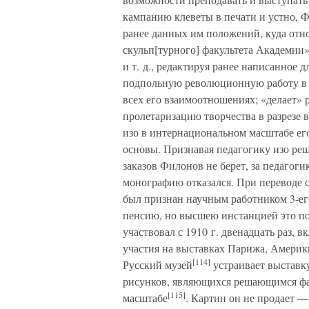
кампанию клеветы в печати и устно, Ф
ранее данных им положений, куда отн
скульп[турного] факультета Академии»
и т. д., редактируя ранее написанное д
подпольную революционную работу в о
всех его взаимоотношениях; «делает» р
пролетаризацию творчества в разрезе 
изо в интернациональном масштабе ег
основы. Признавая педагогику изо реш
заказов Филонов не берет, за педагоги
монографию отказался. При переводе 
был признан научным работником 3-ег
пенсию, но высшею инстанцией это по
участвовал с 1910 г. двенадцать раз, 
участия на выставках Парижа, Америк
[114]
Русский музей
устраивает выставку
рисунков, являющихся решающимся фак
[115]
масштабе
. Картин он не продает —