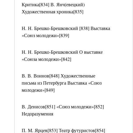
Критика[834] В. Янч(евецкий)
Художественная хроника[835]
Н. Н. Брешко-Брешковский [838] Выставка
«Союз молодежи»[839]
Н. Н. Брешко-Брешковский О выставке
«Союза молодежи»[842]
В. В. Воинов[848] Художественные
письма из Петербурга Выставка «Союз
молодежи»[849]
В. Денисов[851] «Союз молодежи»[852]
Недоразумения
П. М. Ярцев[853] Театр футуристов[854]