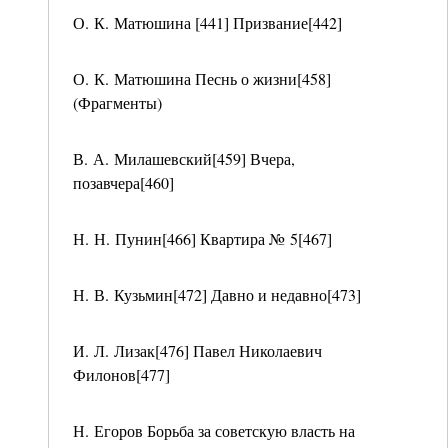
О. К. Матюшина [441] Призвание[442]
О. К. Матюшина Песнь о жизни[458]
(Фрагменты)
В. А. Милашевский[459] Вчера,
позавчера[460]
Н. Н. Пунин[466] Квартира № 5[467]
Н. В. Кузьмин[472] Давно и недавно[473]
И. Л. Лизак[476] Павел Николаевич
Филонов[477]
Н. Егоров Борьба за советскую власть на