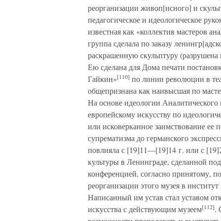
реорганизации живоп[исного] и скульп
педагогическое и идеологическое руко
известная как «коллектив мастеров ан
группа сделала по заказу ленингр[адск
раскрашенную скульптуру (разрушена 
Ею сделана для Дома печати постановк
[110]
Гайкин»
по линии революции в теа
общепризнана как наивысшая по масте
На основе идеологии Аналитического и
европейскому искусству по идеологич
или исковерканное заимствование ее 
супрематизма до германского экспресс
повлияла с [19]11—[19]14 г. или с [19
культуры в Ленинграде, сделанной по
конференцией, согласно принятому, по
реорганизации этого музея в институт 
Написанный им устав стал уставом отк
[112]
искусства с действующим музеем
.
возможности преподавать и выступать