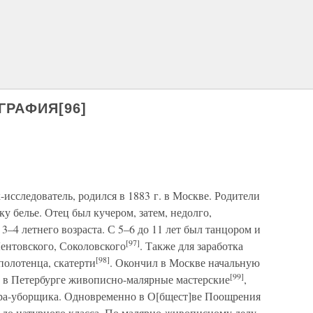
ГРАФИЯ[96]
сследователь, родился в 1883 г. в Москве. Родители
ку белье. Отец был кучером, затем, недолго,
3–4 летнего возраста. С 5–6 до 11 лет был танцором и
[97]
ентовского, Соколовского
. Также для заработка
[98]
полотенца, скатерти
. Окончил в Москве начальную
[99]
л в Петербурге живописно-малярные мастерские
,
яра-уборщика. Одновременно в О[бщест]ве Поощрения
 до натурного класса. По малярно-живописному делу,