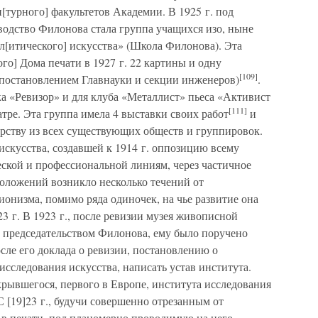
[турного] факультетов Академии. В 1925 г. под
водство Филонова стала группа учащихся изо, ныне
ал[итического] искусства» (Школа Филонова). Эта
ого] Дома печати в 1927 г. 22 картины и одну
[109]
постановлением Главнауки и секции инженеров)
.
а «Ревизор» и для клуба «Металлист» пьеса «Активист
[111]
тре. Эта группа имела 4 выставки своих работ
и
рству из всех существующих обществ и группировок.
скусства, создавшей к 1914 г. оппозицию всему
еской и профессиональной линиям, через частичное
положений возникло несколько течений от
ионизма, помимо ряда одиночек, на чье развитие она
]23 г. В 1923 г., после ревизии музея живописной
д председательством Филонова, ему было поручено
сле его доклада о ревизии, постановлению о
исследования искусства, написать устав института.
рывшегося, первого в Европе, института исследования
 С [19]23 г., будучи совершенно отрезанным от
 в печати, под планомерно проводимую на него