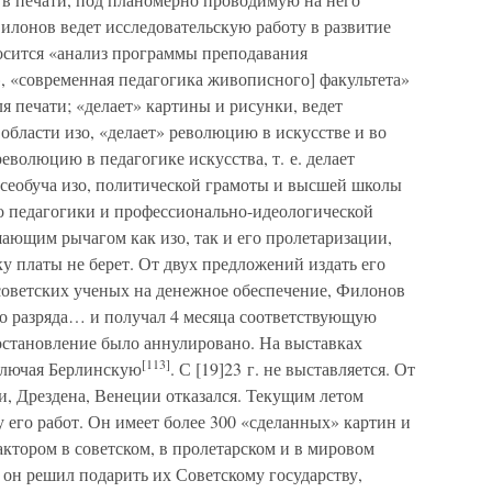
илонов ведет исследовательскую работу в развитие
осится «анализ программы преподавания
, «современная педагогика живописного] факультета»
ля печати; «делает» картины и рисунки, ведет
бласти изо, «делает» революцию в искусстве и во
еволюцию в педагогике искусства, т. е. делает
всеобуча изо, политической грамоты и высшей школы
о педагогики и профессионально-идеологической
ающим рычагом как изо, так и его пролетаризации,
ку платы не берет. От двух предложений издать его
советских ученых на денежное обеспечение, Филонов
о разряда… и получал 4 месяца соответствующую
становление было аннулировано. На выставках
[113]
включая Берлинскую
. С [19]23 г. не выставляется. От
и, Дрездена, Венеции отказался. Текущим летом
 его работ. Он имеет более 300 «сделанных» картин и
тором в советском, в пролетарском и в мировом
 он решил подарить их Советскому государству,