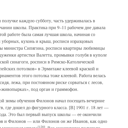
и получке каждую субботу, часть удерживалась в
чании школы. Практика при 9–11 рабочем дне давала
той работе была самая лучшая школа, начиная со
 уборных, кухонь и крыш, росписи изразцовых
иры министра Сипягина, росписи квартиры любимицы
цуженки артистки Валетта, промывки голубя в куполе
йской синагоги, росписи в Римско-Католической
мпейских потолков» в Эрмитаже клеевой краской и
рнаментов этого потолка тоже клеевой. Работа велась
сидя, лежа, при постоянном риске сорваться с лесов,
 «живопырках», под орган и граммофон.
рой зимы обучения Филонов начал посещать вечерние
, где дошел до фигурного класса. [В] 1901 г. 18 лет —
года. Это был первый выпуск школы — ее окончили
ов и Филонов — или Филонов он же Иванов, как одно
[120]
ая мещанская управа
. Все окончившие получили