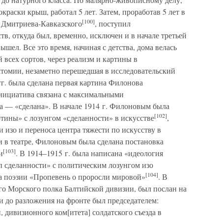
окраски крыш, работал 5 лет. Затем, проработав 5 лет в
[100]
 Дмитриева-Кавказского
, поступил
в, откуда был, временно, исключен и в начале третьей
ышел. Все это время, начиная с детства, дома велась
й всех сортов, через реализм и картины в
атомии, незаметно перешедшая в исследовательский
гг. была сделана первая картина Филонова
 инициатива связана с максимальными
 — «сделана». В начале 1914 г. Филоновым была
[102]
тины» с лозунгом «сделанности» в искусстве
,
изо и переноса центра тяжести по искусству в
и в театре, Филоновым была сделана постановка
[103]
и
. В 1914–1915 г. была написана «идеология
п сделанности» с политическим лозунгом изо
[104]
а поэзии «Пропевень о проросли мировой»
. В
го Морского полка Балтийской дивизии, был послан на
 до разложения на фронте был председателем:
, дивизионного ком[итета] солдатского съезда в