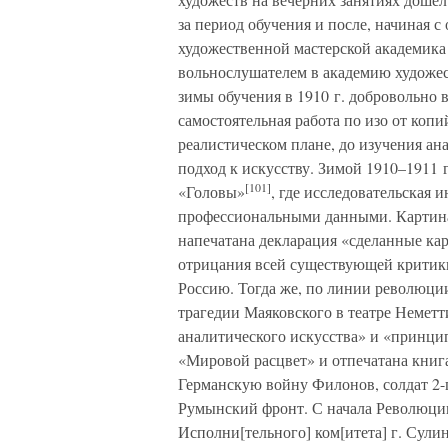
за период обучения и после, начиная с 
художественной мастерской академика
вольнослушателем в академию художест
зимы обучения в 1910 г. добровольно в
самостоятельная работа по изо от копи
реалистическом плане, до изучения ан
подход к искусству. Зимой 1910–1911 
[101]
«Головы»
, где исследовательская
профессиональными данными. Картина
напечатана декларация «сделанные кар
отрицания всей существующей критики 
Россию. Тогда же, по линии революци
трагедии Маяковского в театре Неметт
аналитического искусства» и «принци
«Мировой расцвет» и отпечатана книг
Германскую войну Филонов, солдат 2-
Румынский фронт. С начала Революции
Исполни[тельного] ком[итета] г. Сулин