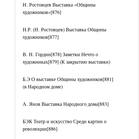
Н. Ростовцев Выставка «Общины
художников»[876]
Н.Р. (Н. Ростовцев) Выставка Общины
художников[877]
В. Н. Гордин[878] Заметки Нечто о
художниках[879] (К закрытию выставки)
Б.Э О выставке Общины художников[881]
(в Народном доме)
А. Янов Выставка Народного дома[883]
БЭК Театр и искусство Среди картин о
революции[886]