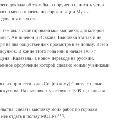
его доклада об этом было поручено написать устав
ласно моего проекта переорганизации Музея
едования искусства.
 там была смонтирована моя выставка, для которой
ями т. Аникиевой и Исакова. Выставка эта так и не
ря на два общественных просмотра в ее пользу. Всего
исунков. В конце этого года или в начале 1933 г.
щена «Калевала» в новом переводе на русский,
ственное оформление которой сделано моими учениками
се их принести в дар Сов[етскому] Союзу, с целью
скусства. На выставках участвую с 1909 г., включая
льства, сделать выставку моих работ по городам
[117]
 нее отдать в пользу МОПРа
.