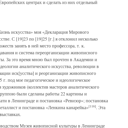
 Европейских центрах и сделать из них отдельный
Жизнь искусства» моя «Декларация Мирового
тве. С [19]23 по [19]25 [г.] я отклонил несколько
еств занять в ней место профессора, т. к.
авания и система переорганизации живописного
ты. За это время мною был прочтен в Академии и
идеологии аналитического искусства, революции в
изации иск[усства] и реорганизации живописного
5 г. под мое педагогическое и идеологическое
я художников (коллектив мастеров аналитического
группою были сделаны работы 22 картины и
ати в Ленинграде и постановка «Ревизор»; постановка
[116]
еталлист и постановка «Ленкина канарейка»
. Эта
выставках.
ководством Музея живописной культуры в Ленинграде