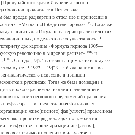
] Придунайского края в Измаиле и военно-
ода Филонов продолжает в Петрограде
м был продан ряд картин в отдел изо и принесены в
[105]
 картины: «Мать» и «Победитель города»
. Тогда же
кому написать для Государства серию реалистических
еволюционных, но дело это не осуществилось. В
ролетариату две картины «Формула периода 1905—
[106]
з русскую революцию в Мировой расцвет»
и
[107]
а»
. Они до [19]27 г. стояли лицом к стене в музее
сском музее. В 1922—[19]23 гг. была написана во
гия аналитического искусства и принцип
асходится в рукописях. Тогда же была помещена в
ация мирового расцвета» по линии революции в
илонов отклонил несколько предложений правления
о профессора, т. к. предложенная Филоновым
еорганизации живо[писного] фак[ультета] правлением
овым был прочитан ряд докладов по идеологии
и в иск[усстве], пролетаризации иск[усства],
ии во всех взаимоотношениях в искусстве и