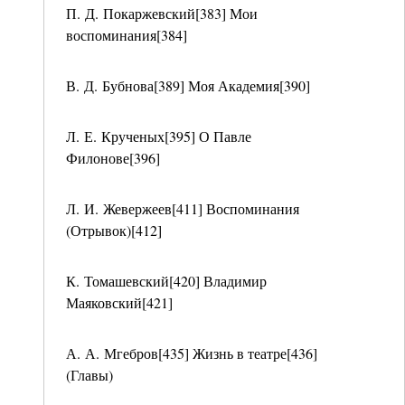
П. Д. Покаржевский[383] Мои
воспоминания[384]
В. Д. Бубнова[389] Моя Академия[390]
Л. Е. Крученых[395] О Павле
Филонове[396]
Л. И. Жевержеев[411] Воспоминания
(Отрывок)[412]
К. Томашевский[420] Владимир
Маяковский[421]
А. А. Мгебров[435] Жизнь в театре[436]
(Главы)