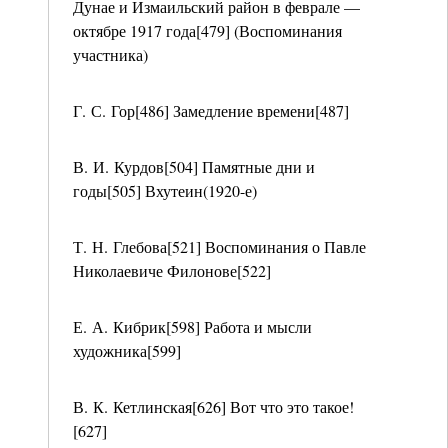
Дунае и Измаильский район в феврале —
октябре 1917 года[479] (Воспоминания
участника)
Г. С. Гор[486] Замедление времени[487]
В. И. Курдов[504] Памятные дни и
годы[505] Вхутеин(1920-е)
Т. Н. Глебова[521] Воспоминания о Павле
Николаевиче Филонове[522]
Е. А. Кибрик[598] Работа и мысли
художника[599]
В. К. Кетлинская[626] Вот что это такое!
[627]