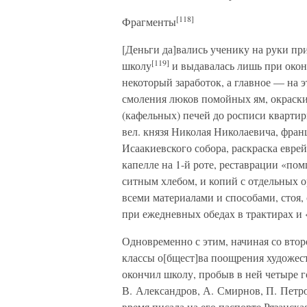
[118]
Фрагменты
[Деньги да]вались ученику на руки пр
[119]
школу
и выдавалась лишь при окон
некоторый заработок, а главное — на э
смоления люков помойных ям, окраски
(кафельных) печей до росписи кварт
вел. князя Николая Николаевича, фран
Исаакиевского собора, раскраска евре
капелле на 1-й роте, реставрации «по
ситным хлебом, и копий с отдельных о
всеми материалами и способами, стоя, 
при ежедневных обедах в трактирах и
Одновременно с этим, начиная со вто
классы о[бщест]ва поощрения художеств
окончил школу, пробыв в ней четыре 
В. Александров, А. Смирнов, П. Петр
время писала на его паспорте Рязанск