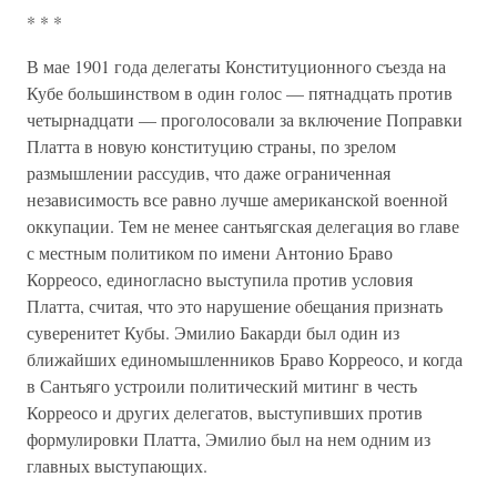
* * *
В мае 1901 года делегаты Конституционного съезда на
Кубе большинством в один голос — пятнадцать против
четырнадцати — проголосовали за включение Поправки
Платта в новую конституцию страны, по зрелом
размышлении рассудив, что даже ограниченная
независимость все равно лучше американской военной
оккупации. Тем не менее сантьягская делегация во главе
с местным политиком по имени Антонио Браво
Корреосо, единогласно выступила против условия
Платта, считая, что это нарушение обещания признать
суверенитет Кубы. Эмилио Бакарди был один из
ближайших единомышленников Браво Корреосо, и когда
в Сантьяго устроили политический митинг в честь
Корреосо и других делегатов, выступивших против
формулировки Платта, Эмилио был на нем одним из
главных выступающих.