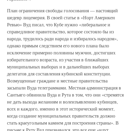
План ограничения свободы голосования — настоящий
шедевр лицемерия. В своей статье в «Норт Америкен
Ревью» Вуд писал, что Кубе нужно «либеральное и
справедливое правительство, которое состояло бы из
народа, трудилось ради народа и избиралось народом»,
однако прямым следствием его нового плана было
исключение примерно половины мужчин, достигших
избирательного возраста, из участия в ближайших
муниципальных выборах и в дальнейших выборах
делегатов для составления кубинской конституции.
Возмущенные граждане и местные правительства
засыпали Вуда телеграммами. Местная администрация в
Сантьяго обвинила Вуда и Рута в том, что они «стремятся
не дать выхода желаниям и волеизъявлению кубинцев,
всех и каждого, именно в этот исторический момент,
когда создание муниципальных правительств должно
стать краеугольным камнем для построения страны». В
письме к Руту Вуд признавался, что все еще «идут