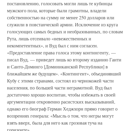
постановлению, голосовать могли лишь те кубинцы
мужского пола, которые были грамотны, владели
собственностью на сумму не менее 250 долларов или
служили в повстанческой армии. Исключение из круга
голосующих самых бедных и необразованных, по словам
Рута, лишь отсеивало «невежественных и
некомпетентных», и Вуд был с ним согласен.
«Предоставление права голоса этому контингенту, —
писал Вуд, — приведет лишь ко второму изданию Гаити
и Санто-Доминго [Доминиканской Республики] в
ближайшем же будущем». «Контингент», объединявший
Кубу с этими странами, состоял из чернокожей части
населения, по большей части неграмотной. Вуд был
достаточно хорошо воспитан, чтобы избежать в своей
аргументации откровенно расистских высказываний,
однако его биограф Герман Хеджхорн прямо говорит о
воззрениях генерала: «Мысль о том, что негры могут
взять вверх, была для него как грозовая туча на
горизонте».