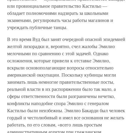
или провинциальное правительство Кастильо —
обладает полномочиями надзирать за школьными
экзаменами, регулировать часы работы магазинов и
учреждать публичные танцы.
В это время Вуд был занят очередной опасной эпидемией
желтой лихорадки и, вероятно, счел жалобы Эмилио
мелочными по сравнению с этой задачей. Однако
осложнения, которые привели к отставке Эмилио,
вскрыли основополагающие вопросы относительно
американской оккупации. Поскольку кубинцы могли
занимать лишь немногие правительственные посты,
реальной власти в их распоряжении было так мало, а
сферы ответственности были разграничены нечетко,
конфликты наподобие спора Эмилио с генералом
Кастильо были неизбежны. Эмилио Бакарди был человек
гордый и честолюбивый и имел все основания не желать
работать, по его словам, «всего лишь простым
административным агентом при гражданском