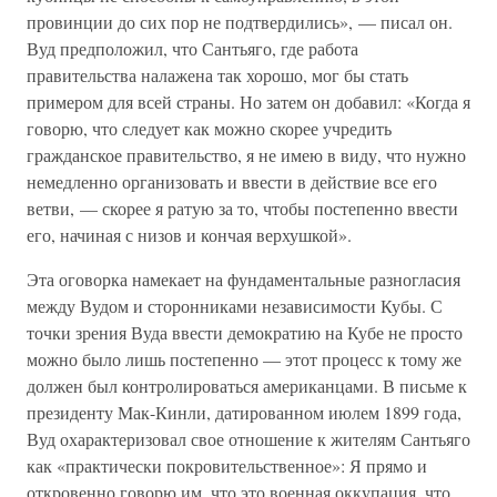
провинции до сих пор не подтвердились», — писал он.
Вуд предположил, что Сантьяго, где работа
правительства налажена так хорошо, мог бы стать
примером для всей страны. Но затем он добавил: «Когда я
говорю, что следует как можно скорее учредить
гражданское правительство, я не имею в виду, что нужно
немедленно организовать и ввести в действие все его
ветви, — скорее я ратую за то, чтобы постепенно ввести
его, начиная с низов и кончая верхушкой».
Эта оговорка намекает на фундаментальные разногласия
между Вудом и сторонниками независимости Кубы. С
точки зрения Вуда ввести демократию на Кубе не просто
можно было лишь постепенно — этот процесс к тому же
должен был контролироваться американцами. В письме к
президенту Мак-Кинли, датированном июлем 1899 года,
Вуд охарактеризовал свое отношение к жителям Сантьяго
как «практически покровительственное»: Я прямо и
откровенно говорю им, что это военная оккупация, что