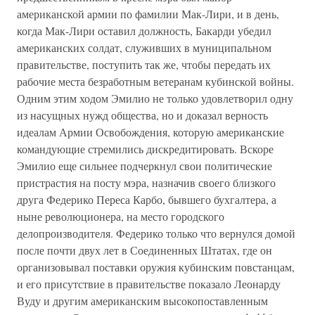
американской армии по фамилии Мак-Лири, и в день,
когда Мак-Лири оставил должность, Бакарди убедил
американских солдат, служивших в муниципальном
правительстве, поступить так же, чтобы передать их
рабочие места безработным ветеранам кубинской войны.
Одним этим ходом Эмилио не только удовлетворил одну
из насущных нужд общества, но и доказал верность
идеалам Армии Освобождения, которую американские
командующие стремились дискредитировать. Вскоре
Эмилио еще сильнее подчеркнул свои политические
пристрастия на посту мэра, назначив своего близкого
друга Федерико Переса Карбо, бывшего бухгалтера, а
ныне революционера, на место городского
делопроизводителя. Федерико только что вернулся домой
после почти двух лет в Соединенных Штатах, где он
организовывал поставки оружия кубинским повстанцам,
и его присутствие в правительстве показало Леонарду
Вуду и другим американским высокопоставленным