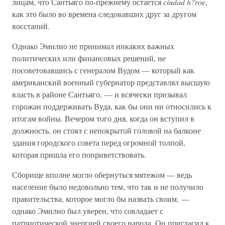
лицам, что Сантьяго по-прежнему остается
ciudad h?roe
,
как это было во времена следовавших друг за другом
восстаний.
Однако Эмилио не принимал никаких важных
политических или финансовых решений, не
посоветовавшись с генералом Вудом — который как
американский военный губернатор представлял высшую
власть в районе Сантьяго, — и всячески призывал
горожан поддерживать Вуда, как бы они ни относились к
итогам войны. Вечером того дня, когда он вступил в
должность, он стоял с непокрытой головой на балконе
здания городского совета перед огромной толпой,
которая пришла его поприветствовать.
Сборище вполне могло обернуться мятежом — ведь
население было недовольно тем, что так и не получило
правительства, которое могло бы назвать своим, —
однако Эмилио был уверен, что совладает с
патриотической энергией своего народа. Он пригласил к