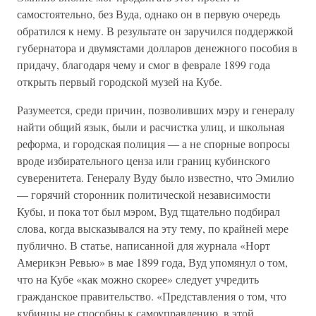
самостоятельно, без Вуда, однако он в первую очередь
обратился к нему. В результате он заручился поддержкой
губернатора и двумястами долларов денежного пособия в
придачу, благодаря чему и смог в феврале 1899 года
открыть первый городской музей на Кубе.
Разумеется, среди причин, позволивших мэру и генералу
найти общий язык, были и расчистка улиц, и школьная
реформа, и городская полиция — а не спорные вопросы
вроде избирательного ценза или границ кубинского
суверенитета. Генералу Вуду было известно, что Эмилио
— горячий сторонник политической независимости
Кубы, и пока тот был мэром, Вуд тщательно подбирал
слова, когда высказывался на эту тему, по крайней мере
публично. В статье, написанной для журнала «Норт
Америкэн Ревью» в мае 1899 года, Вуд упомянул о том,
что на Кубе «как можно скорее» следует учредить
гражданское правительство. «Представления о том, что
кубинцы не способны к самоуправлению, в этой