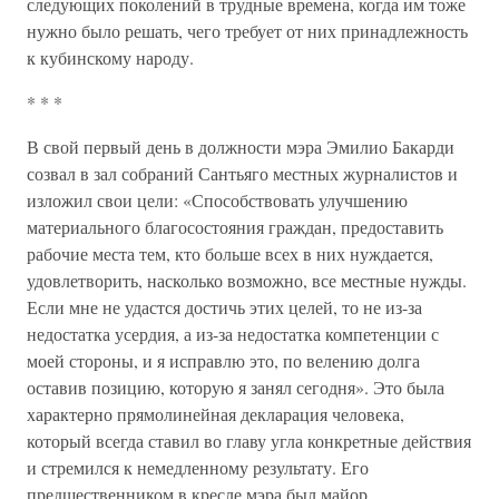
следующих поколений в трудные времена, когда им тоже
нужно было решать, чего требует от них принадлежность
к кубинскому народу.
* * *
В свой первый день в должности мэра Эмилио Бакарди
созвал в зал собраний Сантьяго местных журналистов и
изложил свои цели: «Способствовать улучшению
материального благосостояния граждан, предоставить
рабочие места тем, кто больше всех в них нуждается,
удовлетворить, насколько возможно, все местные нужды.
Если мне не удастся достичь этих целей, то не из-за
недостатка усердия, а из-за недостатка компетенции с
моей стороны, и я исправлю это, по велению долга
оставив позицию, которую я занял сегодня». Это была
характерно прямолинейная декларация человека,
который всегда ставил во главу угла конкретные действия
и стремился к немедленному результату. Его
предшественником в кресле мэра был майор