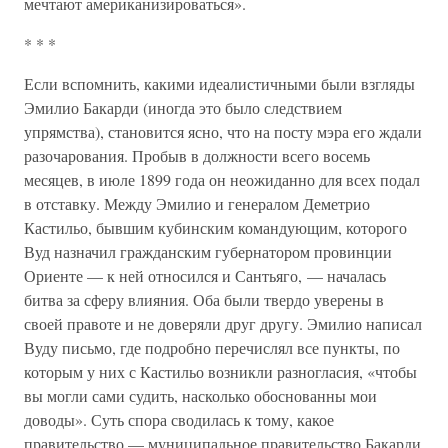
мечтают американизироваться».
* * *
Если вспомнить, какими идеалистичными были взгляды
Эмилио Бакарди (иногда это было следствием
упрямства), становится ясно, что на посту мэра его ждали
разочарования. Пробыв в должности всего восемь
месяцев, в июле 1899 года он неожиданно для всех подал
в отставку. Между Эмилио и генералом Деметрио
Кастильо, бывшим кубинским командующим, которого
Вуд назначил гражданским губернатором провинции
Ориенте — к ней относился и Сантьяго, — началась
битва за сферу влияния. Оба были твердо уверены в
своей правоте и не доверяли друг другу. Эмилио написал
Вуду письмо, где подробно перечислял все пункты, по
которым у них с Кастильо возникли разногласия, «чтобы
вы могли сами судить, насколько обоснованны мои
доводы». Суть спора сводилась к тому, какое
правительство — муниципальное правительство Бакарди