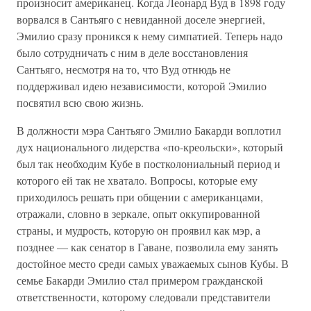
произносит американец. Когда Леонард Вуд в 1898 году
ворвался в Сантьяго с невиданной доселе энергией,
Эмилио сразу проникся к нему симпатией. Теперь надо
было сотрудничать с ним в деле восстановления
Сантьяго, несмотря на то, что Вуд отнюдь не
поддерживал идею независимости, которой Эмилио
посвятил всю свою жизнь.
В должности мэра Сантьяго Эмилио Бакарди воплотил
дух национального лидерства «по-креольски», который
был так необходим Кубе в постколониальный период и
которого ей так не хватало. Вопросы, которые ему
приходилось решать при общении с американцами,
отражали, словно в зеркале, опыт оккупированной
страны, и мудрость, которую он проявил как мэр, а
позднее — как сенатор в Гаване, позволила ему занять
достойное место среди самых уважаемых сынов Кубы. В
семье Бакарди Эмилио стал примером гражданской
ответственности, которому следовали представители