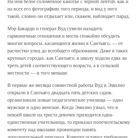
На нем белое соломенное канотье с черной лентой, как и
на всех его фотографиях того периода, и вид у него
такой, словно он отдыхает или, скажем, наблюдает парад.
Мэр Бакарди и генерал Вуд сумели наладить
гармоничные отношения и могли спокойно обсудить
многие вопросы, касающиеся жизни в Сантьяго, — от
расчистки улиц до всеобщего образования. Даже в таких
крупных городах, как Сантьяго, в школу ходили едва ли
треть детей соответствующего возраста, а в сельской
местности — и того меньше.
В первые же месяцы совместной работы Вуд и Эмилио
открыли в Сантьяго двадцать пять детских садов,
организовали новые педагогические училища — одно
мужское и одно женское. Когда Эмилио узнал, что в
некоей школе на триста девочек приходится одна-
единственная учительница, то приказал попечительскому
комитету над школами провинции нанять
дополнительный персонал. Комитет оставил требование