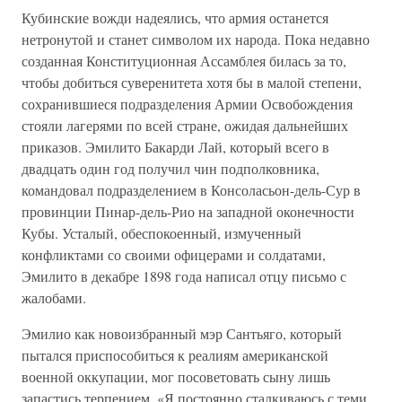
Кубинские вожди надеялись, что армия останется
нетронутой и станет символом их народа. Пока недавно
созданная Конституционная Ассамблея билась за то,
чтобы добиться суверенитета хотя бы в малой степени,
сохранившиеся подразделения Армии Освобождения
стояли лагерями по всей стране, ожидая дальнейших
приказов. Эмилито Бакарди Лай, который всего в
двадцать один год получил чин подполковника,
командовал подразделением в Консоласьон-дель-Сур в
провинции Пинар-дель-Рио на западной оконечности
Кубы. Усталый, обеспокоенный, измученный
конфликтами со своими офицерами и солдатами,
Эмилито в декабре 1898 года написал отцу письмо с
жалобами.
Эмилио как новоизбранный мэр Сантьяго, который
пытался приспособиться к реалиям американской
военной оккупации, мог посоветовать сыну лишь
запастись терпением. «Я постоянно сталкиваюсь с теми