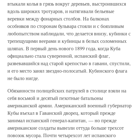
втыкали колья в грязь вокруг деревьев, выстроившихся
вдоль широких тротуаров, и натягивали бельевые
веревки между фонарных столбов. На балконах
особняков по сторонам бульвара стояли и с боязливым
любопытством наблюдали, что делается внизу, кубинки с
трепещущими веерами и кубинцы в белых соломенных
шляпах. В первый день нового 1899 года, когда Куба
официально стала суверенной, испанский флаг,
развевавшийся над старой крепостью в гавани, спустили,
и его место занял звездно-полосатый. Кубинского флага
не было нигде.
Обязанности полицейских патрулей в столице взяли на
себя восьмой и десятый пехотные батальоны
американской армии. Американский военный губернатор
Кубы въехал в Гаванский дворец, который прежде
занимал испанский генерал-капитан, — но прежде
американские солдаты вывезли оттуда больше трехсот
повозок мусора. Почти четырехсот лет испанского