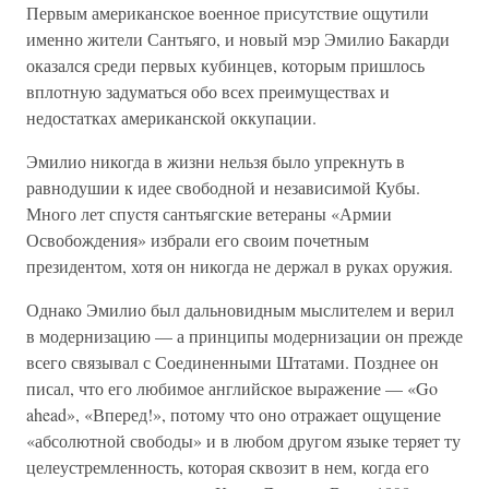
Первым американское военное присутствие ощутили
именно жители Сантьяго, и новый мэр Эмилио Бакарди
оказался среди первых кубинцев, которым пришлось
вплотную задуматься обо всех преимуществах и
недостатках американской оккупации.
Эмилио никогда в жизни нельзя было упрекнуть в
равнодушии к идее свободной и независимой Кубы.
Много лет спустя сантьягские ветераны «Армии
Освобождения» избрали его своим почетным
президентом, хотя он никогда не держал в руках оружия.
Однако Эмилио был дальновидным мыслителем и верил
в модернизацию — а принципы модернизации он прежде
всего связывал с Соединенными Штатами. Позднее он
писал, что его любимое английское выражение — «Go
ahead», «Вперед!», потому что оно отражает ощущение
«абсолютной свободы» и в любом другом языке теряет ту
целеустремленность, которая сквозит в нем, когда его