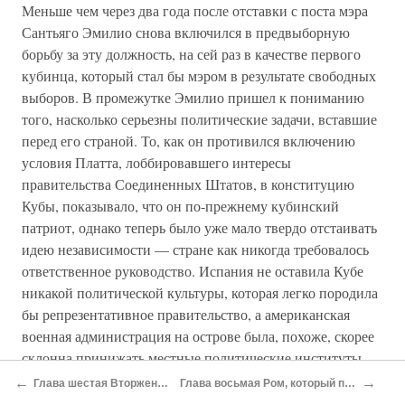
Меньше чем через два года после отставки с поста мэра
Сантьяго Эмилио снова включился в предвыборную
борьбу за эту должность, на сей раз в качестве первого
кубинца, который стал бы мэром в результате свободных
выборов. В промежутке Эмилио пришел к пониманию
того, насколько серьезны политические задачи, вставшие
перед его страной. То, как он противился включению
условия Платта, лоббировавшего интересы
правительства Соединенных Штатов, в конституцию
Кубы, показывало, что он по-прежнему кубинский
патриот, однако теперь было уже мало твердо отстаивать
идею независимости — стране как никогда требовалось
ответственное руководство. Испания не оставила Кубе
никакой политической культуры, которая легко породила
бы репрезентативное правительство, а американская
военная администрация на острове была, похоже, скорее
склонна принижать местные политические институты,
нежели взращивать их. Потому-то в общественной жизни
←
→
Глава шестая Вторжение великана
Глава восьмая Ром, который прославил Кубу
Кубы и появилось столько негодяев.