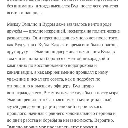
без внимания, и тогда вмешался Вуд, после чего учителя
все-таки нашлись.
Между Эмилио и Вудом даже завязалось нечто вроде
дружбы — вполне искренней, несмотря на политические
разногласия. Они переписывались много лет после того,
как Вуд уехал с Кубы. Какое-то время они были полезны
друг другу — Эмилио поддерживал начинания Вуда, в
том числе попытки бороться с желтой лихорадкой и
кампанию по восстановлению водопровода и
канализации, а как мэр неизменно проявлял к нему
уважение и искал его совета, как и подобает по
отношению к высшему офицеру. Вуд щедро
вознаграждал его. В самом начале службы на посту мэра
Эмилио решил, что Сантьяго нужен муниципальный
музей для демонстрации реликвий героического
прошлого, начиная с раннего колониального периода и
до дней рабства и борьбы за независимость. Вероятно,
Эмилио вполне мог продвигать этот проект и