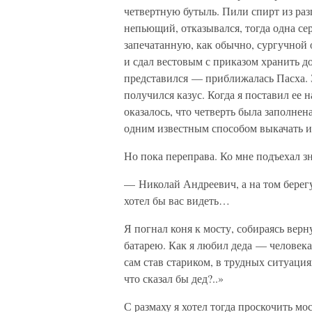
четвертную бутыль. Пили спирт из раз
непьющий, отказывался, тогда одна се
запечатанную, как обычно, сургучной 
и сдал вестовым с приказом хранить д
представился — приближалась Пасха. З
получился казус. Когда я поставил ее 
оказалось, что четверть была заполне
одним известным способом выкачать 
Но пока переправа. Ко мне подъехал з
— Николай Андреевич, а на том берег
хотел бы вас видеть…
Я погнал коня к мосту, собираясь верну
батарею. Как я любил деда — человек
сам став стариком, в трудных ситуаци
что сказал бы дед?..»
С размаху я хотел тогда проскочить мо