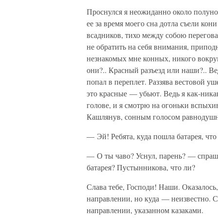
Проснулся я неожиданно около полуно
ее за время моего сна дотла съели ко
всадников, тихо между собою перегов
не обратить на себя внимания, припод
незнакомых мне конных, никого вокру
они?.. Красный разъезд или наши?.. Ве
попал в переплет. Раззява вестовой уш
это красные — убьют. Ведь я как-ника
голове, и я смотрю на огоньки вспых
Кашлянув, сонным голосом равнодуш
— Эй! Ребята, куда пошла батарея, что 
— О ты чаво? Уснул, парень? — спраш
батарея? Пустынникова, что ли?
Слава тебе, Господи! Наши. Оказалось
направлении, но куда — неизвестно. С
направлении, указанном казаками.