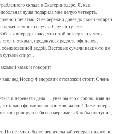
грабленного склада в Екатеринодаре. Я, как
рдобольная душа подарила мне целую четверть,
орленой печатью. Я ее бережно довез до своей батареи
о торжественного случая. Случай тут же
абегая вперед, скажу, что с той четвертью у меня
на стол и открыл, предвкушая радость офицеров,
на обыкновенной водой. Вестовые сумели каким-то им
из бутыли спирт…
накомый казак и говорит:
у ваш дед Иосиф Федорович с повозкой стоит. Очень
ться и перевезти деда — увез бы его с собою, взяв на
а, который сформировал всю мою жизнь! Даже теперь,
ях я контролирую себя его мерками: «Как бы поступил,
ст. Но не тут-то было: решительный генерал никого не