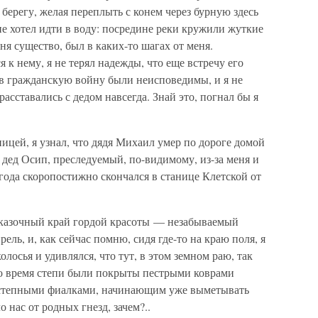
берегу, желая переплыть с конем через бурную здесь
не хотел идти в воду: посредине реки кружили жуткие
еня существо, был в каких-то шагах от меня.
 к нему, я не терял надежды, что еще встречу его
 в гражданскую войну были неисповедимы, и я не
асставались с дедом навсегда. Знай это, погнал бы я
аницей, я узнал, что дядя Михаил умер по дороге домой
а дед Осип, преследуемый, по-видимому, из-за меня и
года скоропостижно скончался в станице Клетской от
казочный край гордой красоты — незабываемый
ель, и, как сейчас помню, сидя где-то на краю поля, я
лосья и удивлялся, что тут, в этом земном раю, так
это время степи были покрыты пестрыми коврами
 степными фиалками, начинающим уже выметывать
нас от родных гнезд, зачем?..