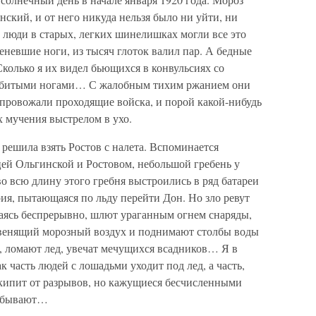
ский, и от него никуда нельзя было ни уйти, ни
о люди в старых, легких шинелишках могли все это
еневшие ноги, из тысяч глоток валил пар. А бедные
колько я их видел бьющихся в конвульсиях со
ебитыми ногами… С жалобным тихим ржанием они
ровожали проходящие войска, и порой какой-нибудь
 мучения выстрелом в ухо.
 решила взять Ростов с налета. Вспоминается
цей Ольгинской и Ростовом, небольшой гребень у
во всю длину этого гребня выстроились в ряд батареи
рия, пытающаяся по льду перейти Дон. Но зло ревут
аясь беспрерывно, шлют ураганным огнем снаряды,
звенящий морозный воздух и поднимают столбы воды
, ломают лед, увечат мечущихся всадников… Я в
 часть людей с лошадьми уходит под лед, а часть,
 кипит от разрывов, но кажущиеся бесчисленными
рибывают…