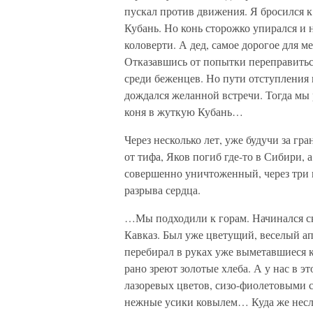
пускал против движения. Я бросился к 
Кубань. Но конь сторожко упирался и 
коловерти. А дед, самое дорогое для м
Отказавшись от попытки переправиться
среди беженцев. Но пути отступления
дождался желанной встречи. Тогда мы р
коня в жуткую Кубань…
Через несколько лет, уже будучи за гр
от тифа, Яков погиб где-то в Сибири, 
совершенно уничтоженный, через три 
разрыва сердца.
…Мы подходили к горам. Начинался с
Кавказ. Был уже цветущий, веселый апр
перебирал в руках уже выметавшиеся ко
рано зреют золотые хлеба. А у нас в 
лазоревых цветов, сизо-фиолетовыми
нежные усики ковылем… Куда же несло 