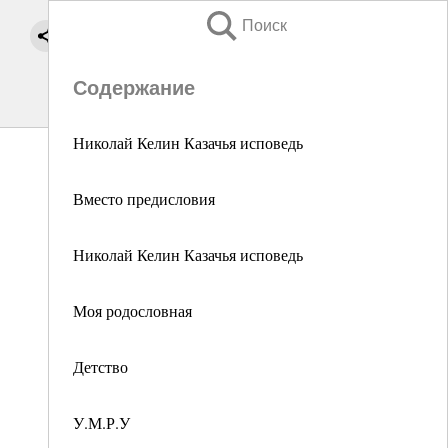
Поиск
Содержание
Николай Келин Казачья исповедь
Вместо предисловия
Николай Келин Казачья исповедь
Моя родословная
Детство
У.М.Р.У