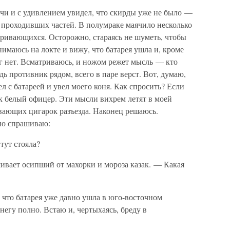
чи и с удивлением увидел, что скирды уже не было —
ни проходивших частей. В полумраке маячило несколько
аривающихся. Осторожно, стараясь не шуметь, чтобы
нимаюсь на локте и вижу, что батарея ушла и, кроме
г нет. Всматриваюсь, и ножом режет мысль — кто
дь противник рядом, всего в паре верст. Вот, думаю,
ел с батареей и увел моего коня. Как спросить? Если
к белый офицер. Эти мысли вихрем летят в моей
ивающих цигарок разъезда. Наконец решаюсь.
но спрашиваю:
тут стояла?
ивает осипший от махорки и мороза казак. — Какая
, что батарея уже давно ушла в юго-восточном
негу полно. Встаю и, чертыхаясь, бреду в