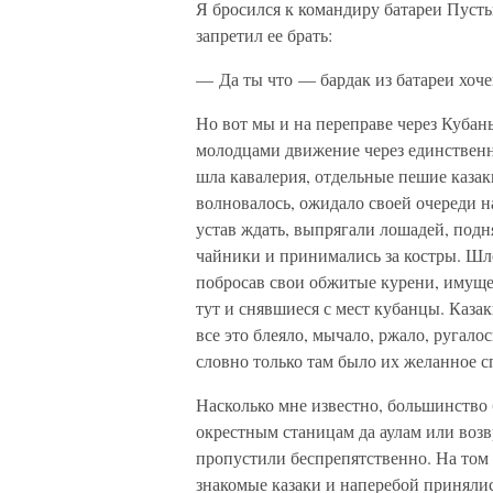
Я бросился к командиру батареи Пуст
запретил ее брать:
— Да ты что — бардак из батареи хочеш
Но вот мы и на переправе через Кубан
молодцами движение через единственн
шла кавалерия, отдельные пешие казак
волновалось, ожидало своей очереди 
устав ждать, выпрягали лошадей, подн
чайники и принимались за костры. Шл
побросав свои обжитые курени, имуще
тут и снявшиеся с мест кубанцы. Казак
все это блеяло, мычало, ржало, ругало
словно только там было их желанное 
Насколько мне известно, большинство 
окрестным станицам да аулам или возв
пропустили беспрепятственно. На том
знакомые казаки и наперебой принялис