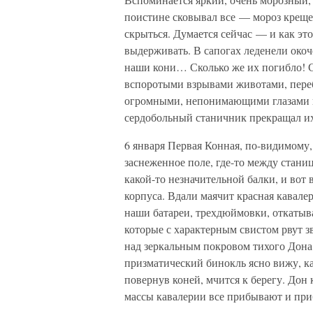
поистине сковывал все — мороз крещен
скрыться. Думается сейчас — и как эт
выдерживать. В сапогах леденели окоч
наши кони… Сколько же их погибло! С
вспоротыми взрывами животами, пер
огромными, непонимающими глазами п
сердобольный станичник прекращал их
6 января Первая Конная, по-видимому,
заснеженное поле, где-то между стани
какой-то незначительной балки, и вот 
корпуса. Вдали маячит красная кавале
наши батареи, трехдюймовки, откатыв
которые с характерным свистом рвут 
над зеркальным покровом тихого Дона
призматический бинокль ясно вижу, как
повернув коней, мчится к берегу. Дон
массы кавалерии все прибывают и п