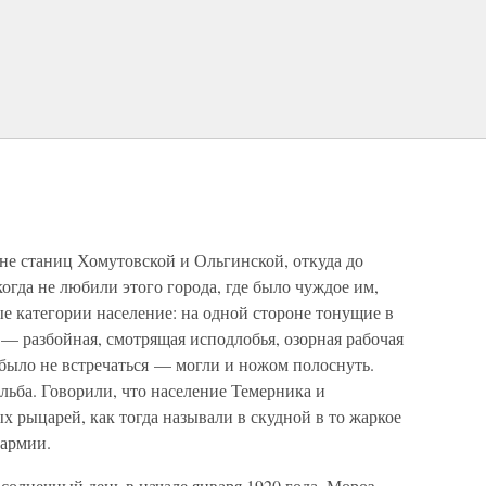
не станиц Хомутовской и Ольгинской, откуда до
огда не любили этого города, где было чуждое им,
е категории население: на одной стороне тонущие в
 — разбойная, смотрящая исподлобья, озорная рабочая
 было не встречаться — могли и ножом полоснуть.
льба. Говорили, что население Темерника и
 рыцарей, как тогда называли в скудной в то жаркое
 армии.
солнечный день в начале января 1920 года. Мороз