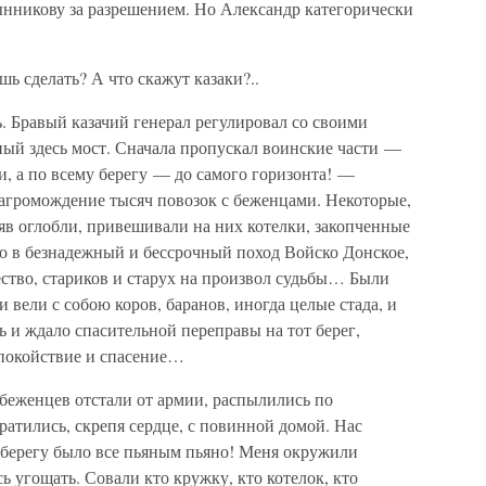
ынникову за разрешением. Но Александр категорически
ь сделать? А что скажут казаки?..
ь. Бравый казачий генерал регулировал со своими
ый здесь мост. Сначала пропускал воинские части —
и, а по всему берегу — до самого горизонта! —
нагромождение тысяч повозок с беженцами. Некоторые,
яв оглобли, привешивали на них котелки, закопченные
о в безнадежный и бессрочный поход Войско Донское,
ство, стариков и старух на произвол судьбы… Были
и вели с собою коров, баранов, иногда целые стада, и
сь и ждало спасительной переправы на тот берег,
спокойствие и спасение…
беженцев отстали от армии, распылились по
ратились, скрепя сердце, с повинной домой. Нас
 берегу было все пьяным пьяно! Меня окружили
ь угощать. Совали кто кружку, кто котелок, кто