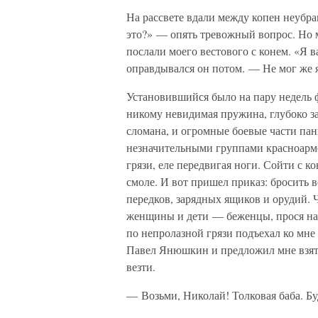
На рассвете вдали между копен неубра
это?» — опять тревожный вопрос. Но м
послали моего вестового с конем. «Я 
оправдывался он потом. — Не мог же я
Установившийся было на пару недель ф
никому невидимая пружина, глубоко з
сломана, и огромные боевые части пан
незначительными группами красноарме
грязи, еле передвигая ноги. Сойти с к
смоле. И вот пришел приказ: бросить в
передков, зарядных ящиков и орудий. 
женщины и дети — беженцы, прося нас 
по непролазной грязи подъехал ко мн
Павел Янюшкин и предложил мне взять
везти.
— Возьми, Николай! Толковая баба. Б