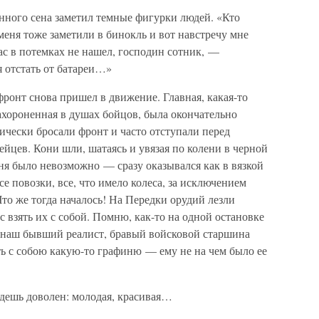
нного сена заметил темные фигурки людей. «Кто
еня тоже заметили в бинокль и вот навстречу мне
вас в потемках не нашел, господин сотник, —
 отстать от батареи…»
ронт снова пришел в движение. Главная, какая-то
ахороненная в душах бойцов, была окончательно
ически бросали фронт и часто отступали перед
йцев. Кони шли, шатаясь и увязая по колени в черной
оня было невозможно — сразу оказывался как в вязкой
се повозки, все, что имело колеса, за исключением
Что же тогда началось! На Передки орудий лезли
взять их с собой. Помню, как-то на одной остановке
е наш бывший реалист, бравый войсковой старшина
 с собою какую-то графиню — ему не на чем было ее
удешь доволен: молодая, красивая…