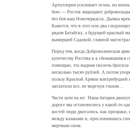
Артиллерия усиливает огонь, но конны
бою — Ростов защищают добровольцы. 
без боя наш Новочеркасск. Дымка вре
Кажется, что в этот или два следующи
рядом Батайску, а будущий красный 
вымершей Садовой, главной магистрал
Перед тем, когда Добровольческая арми
купечеству Ростова и к сбежавшимся 
помощью, эта жадная сволочь бросила 
несколько тысяч рублей. А потом упор
пользу Красной Армии контрибуцией в
заплатили все, не моргнув глазом…
Части шли на юг. Наша батарея двинул
дороге мы остановились у какой-то о
костей люди двигались, как призраки, 
между казаками и, прислонившись спи
мертвым сном.