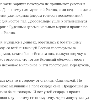
е части корпуса почему-то не принимают участия в
Да и к чему нам мужичий Ростов, если недавно сдали
мени уже покрыла флером точность воспоминаний.
х дня Ростов пал. Добровольцы ушли к затаившемуся
маршал Буденный церемониальным маршем прошел по
и Ростова.
я, нуждаясь в деньгах, обратилась к богатейшему
сюда со всей пылающей России толстосумам за
армии, кстати бившейся и за них, жалкую подачку в
но говорили, что тот же Буденный обложил город в
 несколько миллионов, и эти толстосумы, перетрусив,
ась куда-то в сторону от станицы Ольгинской. По
диноко маячившей в поле скирды сена. Продрогшие до
кони были голодны. И вот у той скирды я пролез
ною к душистому степному сену, через минуту заснул