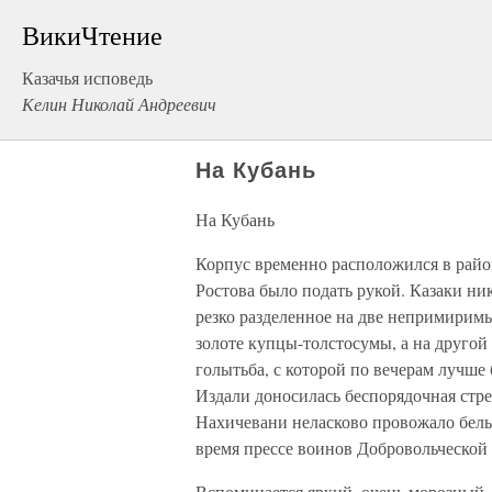
ВикиЧтение
Казачья исповедь
Келин Николай Андреевич
На Кубань
На Кубань
Корпус временно расположился в райо
Ростова было подать рукой. Казаки ник
резко разделенное на две непримиримы
золоте купцы-толстосумы, а на другой
голытьба, с которой по вечерам лучше
Издали доносилась беспорядочная стре
Нахичевани неласково провожало белых
время прессе воинов Добровольческой
Вспоминается яркий, очень морозный, 