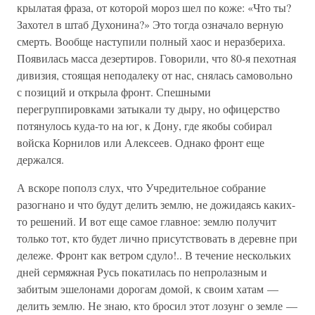
крылатая фраза, от которой мороз шел по коже: «Что ты?
Захотел в штаб Духонина?» Это тогда означало верную
смерть. Вообще наступили полный хаос и неразбериха.
Появилась масса дезертиров. Говорили, что 80-я пехотная
дивизия, стоящая неподалеку от нас, снялась самовольно
с позиций и открыла фронт. Спешными
перегруппировками затыкали ту дыру, но офицерство
потянулось куда-то на юг, к Дону, где якобы собирал
войска Корнилов или Алексеев. Однако фронт еще
держался.
А вскоре пополз слух, что Учредительное собрание
разогнано и что будут делить землю, не дожидаясь каких-
то решений. И вот еще самое главное: землю получит
только тот, кто будет лично присутствовать в деревне при
дележе. Фронт как ветром сдуло!.. В течение нескольких
дней сермяжная Русь покатилась по непролазным и
забитым эшелонами дорогам домой, к своим хатам —
делить землю. Не знаю, кто бросил этот лозунг о земле —