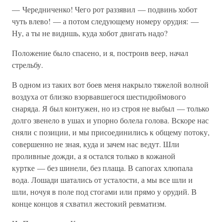
— Чередниченко! Чего рот раззявил — подвинь хобот
чуть влево! — а потом следующему номеру орудия: —
Ну, а ты не видишь, куда хобот двигать надо?
Положение было спасено, и я, построив веер, начал
стрельбу.
В одном из таких вот боев меня накрыло тяжелой волной
воздуха от близко взорвавшегося шестидюймового
снаряда. Я был контужен, но из строя не выбыл — только
долго звенело в ушах и упорно болела голова. Вскоре нас
сняли с позиции, и мы присоединились к общему потоку,
совершенно не зная, куда и зачем нас ведут. Шли
проливные дожди, а я остался только в кожаной
куртке — без шинели, без плаща. В сапогах хлюпала
вода. Лошади шатались от усталости, а мы все шли и
шли, ночуя в поле под стогами или прямо у орудий. В
конце концов я схватил жестокий ревматизм.