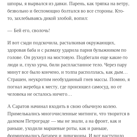
шпоры, я вырвался из давки. Парень, как тряпка на ветру,
безвольно и беспомощно болтался во все стороны. Кто-
то, захлебываясь дикой злобой, вопил:
— Бей его, сволочь!
И вот сзади подскочила, расталкивая окружающих,
здоровая баба и с размаху ударила парня булыжником по
голове. Он рухнул на мостовую. Подбегали еще какие-то
люди и, глухо урча, били распластанное тело. Через пару
минут все было кончено, и толпа расползлась, как дым…
Страшен, неукротим необузданный гнев массы. Помню, я
погнал жеребца к месту, где произошел самосуд, но от
человека не осталось ничего…
А Саратов начинал входить в свою обычную колею.
Примелькались многочисленные митинги, что творится в
далеком Петрограде — мы не знали, а на фронт, как и
раньше, уходили маршевые роты, как и раньше,
формировались батареи и дивизионы. И вот наступило