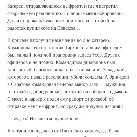
батареи, отправляющиеся на фронт, и где я встретил
февральскую революцию. По дороге меня обворовали.
До сих пор жаль чудесного портсигара, который на
радостях купил себе на Невском…
В бригаде я получил назначение во 2-ю батарею.
Командовал ею полковник Тархов, старшим офицером
был милый пожилой прапорщик запаса Усов. Других
офицеров я не помню. Командиром дивизиона был
занозистый, барского вида, поляк полковник Завадский,
которого в начале революции убили солдаты. А бригадой
в Саратове командовал генерал-майор Заяц — мужчина
плотный и добродушный, похожий на соборного дьякона.
С места в карьер я подал ему рапорт с просьбой об
отправке меня на фронт, но сразу же получил нагоняй:
— Ждать! Начальство лучше знает!..
Я устроился недалеко от Ильинских казарм, где была