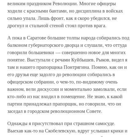
великим праздником Революции. Многие офицеры
ходили с красными бантами, но дисциплина в войсках
сильно упала. Лишь фронт, как я скоро убедился, не
дрогнул и стальной стеной стоял против врага.
А пока в Саратове большие толпы народа собирались под
балконом губернаторского дворца и слушали, что оттуда
говорили большевики — совершенно новое для многих
понятие. Выступали с речами Куйбышев, Рыков, видел я
там и нашего прапорщика Понтрягина. Помню, как он и
его друзья еще задолго до революции собирались в
офицерском собрании, о чем-то, по-видимому очень
важном, вели дискуссии и моментально замолкали, если
кто-либо из нас входил в помещение. Не знаю, к какой
партии принадлежал прапорщик, но говорили, что он
заседал в городском революционном Совете.
Однажды я присутствовал при страшном самосуде.
Выехав как-то на Скобелевскую, вдруг услышал крики и