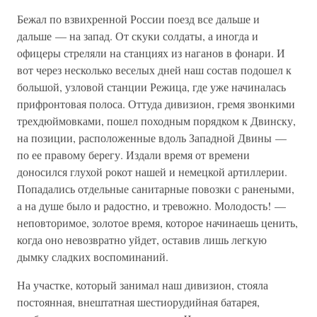
Бежал по взвихренной России поезд все дальше и
дальше — на запад. От скуки солдаты, а иногда и
офицеры стреляли на станциях из наганов в фонари. И
вот через несколько веселых дней наш состав подошел к
большой, узловой станции Режица, где уже начиналась
прифронтовая полоса. Оттуда дивизион, гремя звонкими
трехдюймовками, пошел походным порядком к Двинску,
на позиции, расположенные вдоль Западной Двины —
по ее правому берегу. Издали время от времени
доносился глухой рокот нашей и немецкой артиллерии.
Попадались отдельные санитарные повозки с ранеными,
а на душе было и радостно, и тревожно. Молодость! —
неповторимое, золотое время, которое начинаешь ценить,
когда оно невозвратно уйдет, оставив лишь легкую
дымку сладких воспоминаний.
На участке, который занимал наш дивизион, стояла
постоянная, внештатная шестиорудийная батарея,