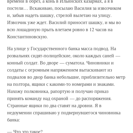
времени в обрез, а конь в Ильинских казармах, а я в
постели… Вскакиваю, посылаю Василия за извозчиком
и, забыв надеть шашку, стрелой вылетаю на улицу.
Извозчик уже ждет. Василий приносит шашку, и мы во
всю лошадиную прыть влетаем ровно в 12 часов на
Константиновскую.
На улице у Государственного банка масса подвод. На
розвальнях сидят-полицейские, около каждых саней —
конный солдат. Во дворе — суматоха. Чиновники и
солдаты с огромным напряжением вытаскивают из
подвалов во двор банка небольшие, приблизительно метр
на полтора, ящики с какими-то номерами и знаками.
Нахожу полковника, рапортую и получаю приказ
принять команду над охраной — до распоряжения.
Странные ящики по два ставят на дровни. Я в
недоумении спрашиваю у подвернувшегося чиновника
банка:
— Что это такое?