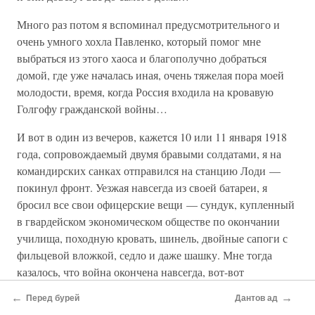
Много раз потом я вспоминал предусмотрительного и
очень умного хохла Павленко, который помог мне
выбраться из этого хаоса и благополучно добраться
домой, где уже началась иная, очень тяжелая пора моей
молодости, время, когда Россия входила на кровавую
Голгофу гражданской войны…
И вот в один из вечеров, кажется 10 или 11 января 1918
года, сопровождаемый двумя бравыми солдатами, я на
командирских санках отправился на станцию Лоди —
покинул фронт. Уезжая навсегда из своей батареи, я
бросил все свои офицерские вещи — сундук, купленный
в гвардейском экономическом обществе по окончании
училища, походную кровать, шинель, двойные сапоги с
фильцевой вложкой, седло и даже шашку. Мне тогда
казалось, что война окончена навсегда, вот-вот
успокоится
революционная
буря и я снова войду в
←
→
Перед бурей
Дантов ад
аудиторию Военно-медицинской академии. Через всю