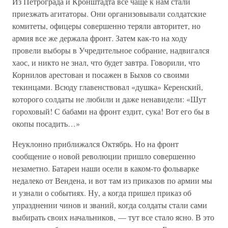
Из Петрограда и Кронштадта все чаще к нам стали
приезжать агитаторы. Они организовывали солдатские
комитеты, офицеры совершенно теряли авторитет, но
армия все же держала фронт. Затем как-то на ходу
провели выборы в Учредительное собрание, надвигался
хаос, и никто не знал, что будет завтра. Говорили, что
Корнилов арестован и посажен в Быхов со своими
текинцами. Всюду главенствовал «душка» Керенский,
которого солдаты не любили и даже ненавидели: «Шут
гороховый! С бабами на фронт ездит, сука! Вот его бы в
окопы посадить…»
Неуклонно приближался Октябрь. Но на фронт
сообщение о новой революции пришло совершенно
незаметно. Батареи наши осели в каком-то фольварке
недалеко от Вендена, и вот там из приказов по армии мы
и узнали о событиях. Ну, а когда пришел приказ об
упразднении чинов и званий, когда солдаты стали сами
выбирать своих начальников, — тут все стало ясно. В это