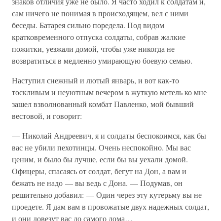
знаков отличия уже не было. Я часто ходил к солдатам и,
сам ничего не понимая в происходящем, вел с ними
беседы. Батарея сильно поредела. Под видом
кратковременного отпуска солдаты, собрав жалкие
пожитки, уезжали домой, чтобы уже никогда не
возвратиться в медленно умирающую боевую семью.
Наступил снежный и лютый январь, и вот как-то
тоскливым и неуютным вечером в жуткую метель ко мне
зашел взволнованный комбат Павленко, мой бывший
вестовой, и говорит:
— Николай Андреевич, я и солдаты беспокоимся, как бы
вас не убили пехотинцы. Очень неспокойно. Мы вас
ценим, и было бы лучше, если бы вы уехали домой.
Офицеры, спасаясь от солдат, бегут на Дон, а вам и
бежать не надо — вы ведь с Дона. — Подумав, он
решительно добавил: — Один через эту кутерьму вы не
проедете. Я дам вам в провожатые двух надежных солдат,
и они довезут вас до самого дома…