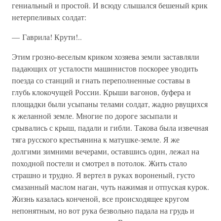
гениальный и простой. И всюду слышался бешеный крик
нетерпеливых солдат:
— Гаврила! Крути!..
Этим грозно-веселым криком хозяева земли заставляли
падающих от усталости машинистов поскорее уводить
поезда со станций и гнать переполненные составы в
глубь клокочущей России. Крыши вагонов, буфера и
площадки были усыпаны телами солдат, жадно рвущихся
к желанной земле. Многие по дороге засыпали и
срывались с крыш, падали и гибли. Такова была извечная
тяга русского крестьянина к матушке-земле. Я же
долгими зимними вечерами, оставшись один, лежал на
походной постели и смотрел в потолок. Жить стало
страшно и трудно. Я вертел в руках вороненый, густо
смазанный маслом наган, чуть нажимая и отпуская курок.
Жизнь казалась конченой, все происходящее кругом
непонятным, но вот рука безвольно падала на грудь и