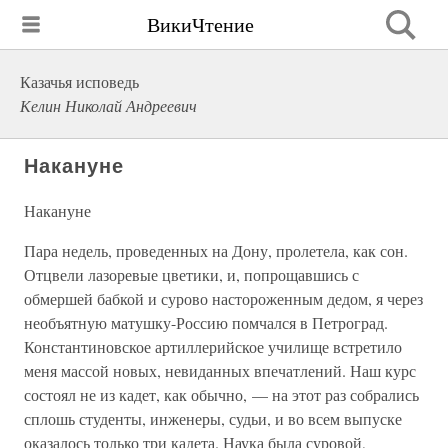
ВикиЧтение
Казачья исповедь
Келин Николай Андреевич
Накануне
Накануне
Пара недель, проведенных на Дону, пролетела, как сон.
Отцвели лазоревые цветики, и, попрощавшись с
обмершей бабкой и сурово настороженным дедом, я через
необъятную матушку-Россию помчался в Петроград.
Константиновское артиллерийское училище встретило
меня массой новых, невиданных впечатлений. Наш курс
состоял не из кадет, как обычно, — на этот раз собрались
сплошь студенты, инженеры, судьи, и во всем выпуске
оказалось только три кадета. Наука была суровой,