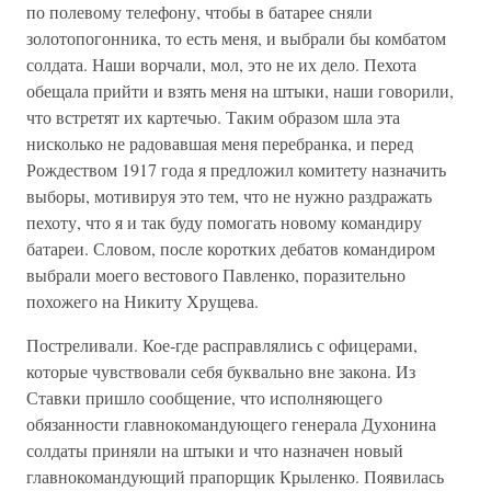
по полевому телефону, чтобы в батарее сняли
золотопогонника, то есть меня, и выбрали бы комбатом
солдата. Наши ворчали, мол, это не их дело. Пехота
обещала прийти и взять меня на штыки, наши говорили,
что встретят их картечью. Таким образом шла эта
нисколько не радовавшая меня перебранка, и перед
Рождеством 1917 года я предложил комитету назначить
выборы, мотивируя это тем, что не нужно раздражать
пехоту, что я и так буду помогать новому командиру
батареи. Словом, после коротких дебатов командиром
выбрали моего вестового Павленко, поразительно
похожего на Никиту Хрущева.
Постреливали. Кое-где расправлялись с офицерами,
которые чувствовали себя буквально вне закона. Из
Ставки пришло сообщение, что исполняющего
обязанности главнокомандующего генерала Духонина
солдаты приняли на штыки и что назначен новый
главнокомандующий прапорщик Крыленко. Появилась