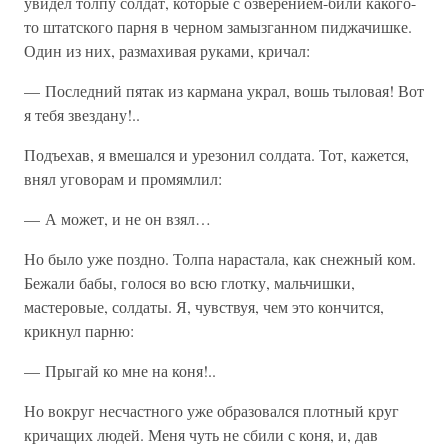
увидел толпу солдат, которые с озверением-били какого-
то штатского парня в черном замызганном пиджачишке.
Один из них, размахивая руками, кричал:
— Последний пятак из кармана украл, вошь тыловая! Вот
я тебя звездану!..
Подъехав, я вмешался и урезонил солдата. Тот, кажется,
внял уговорам и промямлил:
— А может, и не он взял…
Но было уже поздно. Толпа нарастала, как снежный ком.
Бежали бабы, голося во всю глотку, мальчишки,
мастеровые, солдаты. Я, чувствуя, чем это кончится,
крикнул парню:
— Прыгай ко мне на коня!..
Но вокруг несчастного уже образовался плотный круг
кричащих людей. Меня чуть не сбили с коня, и, дав