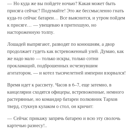
— Но куда же вы пойдете ночью? Какая может быть
присяга сейчас? Подумайте! Это же бессмысленно гнать
куда-то сейчас батареи… Все выяснится, и утром пойдем
к присяге… — увещеваю я притихшую, но
настороженную толпу.
Лошадей выпрягают, разводят по конюшням, а двор
продолжает гудеть как встревоженный улей. Думаю, как
же надо мало — только искры, только сотни
прокламаций, подброшенных исчезнувшим
агитатором, — и котел тысячелетней империи взорвался!
Время идет к рассвету. Часов в 6–7, еще затемно, в
канцелярии сходятся офицеры, встревоженные, немного
растерянные, но командир батареи полковник Тархов
тверд, стукнув кулаком о стол, он кричит:
— Сейчас прикажу запрячь батарею и всю эту сволочь
картечью разнесу!..