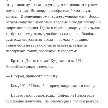
отпустившему агитатора унтеру, я с бьющимся сердцем
иду в казарму. Во дворе невообразимый хаос, шум,
крики… В конюшнях ржут встревоженные кони. Всюду
бегают солдаты с фонарями. Ездовые выводят лошадей и
запрягают в орудия. Где-то в глубине двора у цейхгаузов
требуют почему-то выдачи боевых патронов. Вообще
суматоха несусветная. Тогда я подхожу к орудию,
становлюсь на верхнюю часть лафета и, стараясь
перекричать толпу, обращаюсь к солдатам:
— Братцы! Да что с вами? Куда же это вы? Из
ближайших рядов отвечают:
— В город, приносить присягу.
— Кому? Как? Ночью? — кричу надрываясь и слышу:
— Царь отрекся от престола… Сейчас из Петрограда
сообщение получили. Там революция в полном разгаре…