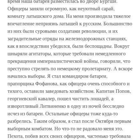
время наша батарея разместилась во дворе Бургши.
Офицеры заняли огромную, как неуютный сарай,
комнату латышского дома. На меня производила тяжелое
впечатление неприязнь латышей к русским. Большинство
из них были суровыми солдатами революции, и их
заградительные отряды на железнодорожных станциях,
как я впоследствии убедился, были беспощадны. Вокруг
шныряли агитаторы, которые требовали немедленного
прекращения империалистической войны, говорили, что
преступно стрелять по немецкому пролетариату. А вскоре
начались выборы. Я стал командиром батареи,
прапорщика Фофанова, как офицера очень способного и
тихого, оставили заведовать хозяйством. Капитан Попов,
георгиевский кавалер, пошел чистить лошадей, а
изворотливый Литвиненко в одну из ночей бесследно
исчез из батареи. Остальные офицеры тоже куда-то
разбрелись. Таким образом, я стал после Октября первым
выборным комбатом. Но что-то не радовало меня это.
Пехота, побив всех своих офицеров, частенько требовала