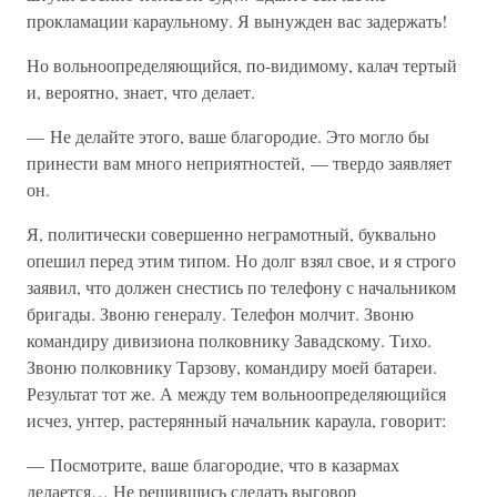
прокламации караульному. Я вынужден вас задержать!
Но вольноопределяющийся, по-видимому, калач тертый
и, вероятно, знает, что делает.
— Не делайте этого, ваше благородие. Это могло бы
принести вам много неприятностей, — твердо заявляет
он.
Я, политически совершенно неграмотный, буквально
опешил перед этим типом. Но долг взял свое, и я строго
заявил, что должен снестись по телефону с начальником
бригады. Звоню генералу. Телефон молчит. Звоню
командиру дивизиона полковнику Завадскому. Тихо.
Звоню полковнику Тарзову, командиру моей батареи.
Результат тот же. А между тем вольноопределяющийся
исчез, унтер, растерянный начальник караула, говорит:
— Посмотрите, ваше благородие, что в казармах
делается… Не решившись сделать выговор