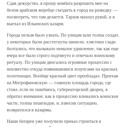
Сдав дежурство, я прошу комбата разрешить мне на
белом арабском жеребце съездить в город на разведку —
посмотреть, что там делается. Тархов махнул рукой, и я
выехал из Ильинских казарм.
Города нельзя было узнать. По улицам шли толпы солдат,
у некоторых были расстегнуты шинели, хлястики сзади
болтались, что вызывало немалое удивление, так как еще
вчера все было строго подтянуто и отвечало воинскому
ритуалу. По улицам двигались огромные процессии с
неизвестно откуда появившимися лозунгами на красных
полотнищах. Вообще красный цвет преобладал. Проехав
на Митрофановскую — главную площадь города, где
стоял, если не ошибаюсь, губернаторский дворец, я
обратил внимание, как в процессию вливались воинские
части, толпы пешеходов, и, взвесив ситуацию,
возвратился в казармы.
Наши батареи уже получили приказ строиться и