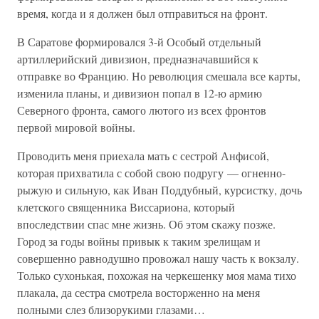
время, когда и я должен был отправиться на фронт.
В Саратове формировался 3-й Особый отдельный
артиллерийский дивизион, предназначавшийся к
отправке во Францию. Но революция смешала все карты,
изменила планы, и дивизион попал в 12-ю армию
Северного фронта, самого лютого из всех фронтов
первой мировой войны.
Проводить меня приехала мать с сестрой Анфисой,
которая прихватила с собой свою подругу — огненно-
рыжую и сильную, как Иван Поддубный, курсистку, дочь
клетского священника Виссариона, который
впоследствии спас мне жизнь. Об этом скажу позже.
Город за годы войны привык к таким зрелищам и
совершенно равнодушно провожал нашу часть к вокзалу.
Только сухонькая, похожая на черкешенку моя мама тихо
плакала, да сестра смотрела восторженно на меня
полными слез близорукими глазами…