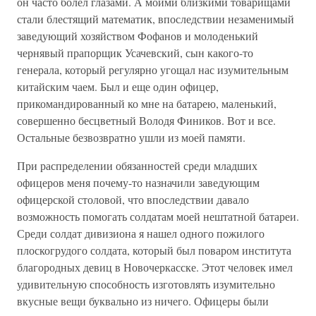
он часто болел глазами. А моими близкими товарищами
стали блестящий математик, впоследствии незаменимый
заведующий хозяйством Фофанов и молоденький
чернявый прапорщик Усачевский, сын какого-то
генерала, который регулярно угощал нас изумительным
китайским чаем. Был и еще один офицер,
прикомандированный ко мне на батарею, маленький,
совершенно бесцветный Володя Фиников. Вот и все.
Остальные безвозвратно ушли из моей памяти.
При распределении обязанностей среди младших
офицеров меня почему-то назначили заведующим
офицерской столовой, что впоследствии давало
возможность помогать солдатам моей нештатной батареи.
Среди солдат дивизиона я нашел одного пожилого
плоскогрудого солдата, который был поваром института
благородных девиц в Новочеркасске. Этот человек имел
удивительную способность изготовлять изумительно
вкусные вещи буквально из ничего. Офицеры были