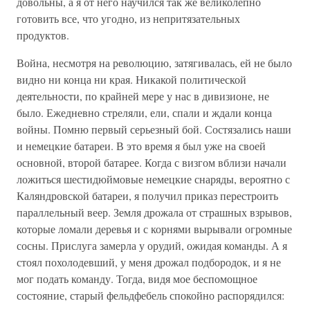
довольны, а я от него научился так же великолепно
готовить все, что угодно, из непритязательных
продуктов.
Война, несмотря на революцию, затягивалась, ей не было
видно ни конца ни края. Никакой политической
деятельности, по крайней мере у нас в дивизионе, не
было. Ежедневно стреляли, ели, спали и ждали конца
войны. Помню первый серьезный бой. Состязались наши
и немецкие батареи. В это время я был уже на своей
основной, второй батарее. Когда с визгом вблизи начали
ложиться шестидюймовые немецкие снаряды, вероятно с
Каляндровской батареи, я получил приказ перестроить
параллельный веер. Земля дрожала от страшных взрывов,
которые ломали деревья и с корнями вырывали огромные
сосны. Прислуга замерла у орудий, ожидая команды. А я
стоял похолодевший, у меня дрожал подбородок, и я не
мог подать команду. Тогда, видя мое беспомощное
состояние, старый фельдфебель спокойно распорядился: