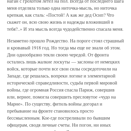
наган с грохотом летел на пол. Всегда от последнего шага
меня отделяла только одна ниточка-мысль, но ниточка
крепкая, как сталь: «Постой! А как же дед Осип? Что
скажет он, всю свою жизнь и надежды вложивший в
тебя?..» И эта мысль всегда чудодейственно спасала меня.
Незаметно прошло Рождество. На пороге стоял страшный
и кровавый 1918 год. Но тогда мы еще не знали об этом.
Дни однообразно текли своею чередой. От фронта
остались лишь жалкие лоскуты — заслоны от немецких
войск, которые почти все свои силы сосредоточили на
Западе, где решалась, вопреки логике и элементарной
исторической справедливости, судьба первой мировой
войны, где огромная Россия спасла Париж, совершив
или, вернее, помогла совершить пресловутое «чудо на
Марне». По существу, фитиль войны догорал и
пребывание на фронте становилось просто
бессмысленным. Кое-где постреливали по бывшим
офицерам, сводя личные счеты. Ни погон, ни иных