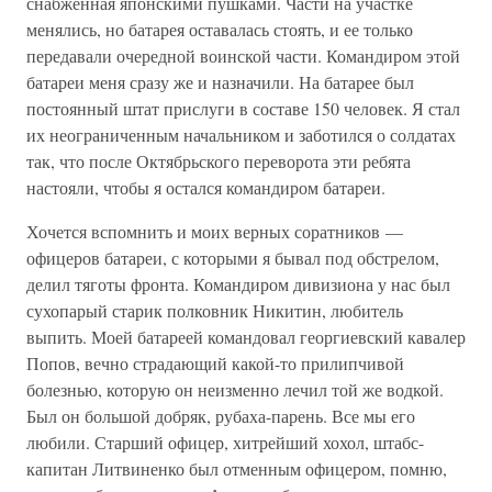
снабженная японскими пушками. Части на участке
менялись, но батарея оставалась стоять, и ее только
передавали очередной воинской части. Командиром этой
батареи меня сразу же и назначили. На батарее был
постоянный штат прислуги в составе 150 человек. Я стал
их неограниченным начальником и заботился о солдатах
так, что после Октябрьского переворота эти ребята
настояли, чтобы я остался командиром батареи.
Хочется вспомнить и моих верных соратников —
офицеров батареи, с которыми я бывал под обстрелом,
делил тяготы фронта. Командиром дивизиона у нас был
сухопарый старик полковник Никитин, любитель
выпить. Моей батареей командовал георгиевский кавалер
Попов, вечно страдающий какой-то прилипчивой
болезнью, которую он неизменно лечил той же водкой.
Был он большой добряк, рубаха-парень. Все мы его
любили. Старший офицер, хитрейший хохол, штабс-
капитан Литвиненко был отменным офицером, помню,