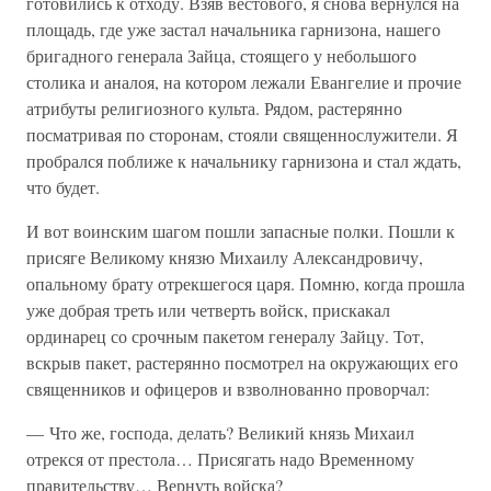
готовились к отходу. Взяв вестового, я снова вернулся на
площадь, где уже застал начальника гарнизона, нашего
бригадного генерала Зайца, стоящего у небольшого
столика и аналоя, на котором лежали Евангелие и прочие
атрибуты религиозного культа. Рядом, растерянно
посматривая по сторонам, стояли священнослужители. Я
пробрался поближе к начальнику гарнизона и стал ждать,
что будет.
И вот воинским шагом пошли запасные полки. Пошли к
присяге Великому князю Михаилу Александровичу,
опальному брату отрекшегося царя. Помню, когда прошла
уже добрая треть или четверть войск, прискакал
ординарец со срочным пакетом генералу Зайцу. Тот,
вскрыв пакет, растерянно посмотрел на окружающих его
священников и офицеров и взволнованно проворчал:
— Что же, господа, делать? Великий князь Михаил
отрекся от престола… Присягать надо Временному
правительству… Вернуть войска?