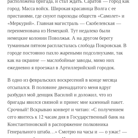
расположена бригада, и стал ждать. Саратов — город как
город. Масса войск. Широкая красавица Волга с ее
пристанями, где снуют пароходы обществ «Самолет» и
«Меркурий». Главная магистраль — Скобелевская —
переименована из Немецкой. Тут недалеко были
немецкие колонии Поволжья. А на другом берегу
туманным пятном распласталась слобода Покровская. В
городе постоянно пахло жареными подсолнухами, так
как на окраине — маслобойные заводы, мимо них
ежедневно я проезжал в Артиллерийский городок.
В одно из февральских воскресений в конце месяца
отсыпался. В половине двенадцатого меня вдруг
разбудил мой денщик Василий и доложил, что из
бригады явился связной и принес мне казенный пакет.
Срочный! Вскрываю конверт и читаю: «С получением
сего явитесь к 12 часам дня в Государственный банк на
Константиновской в распоряжение полковника
Генерального штаба…» Смотрю на часы и — о ужас! —