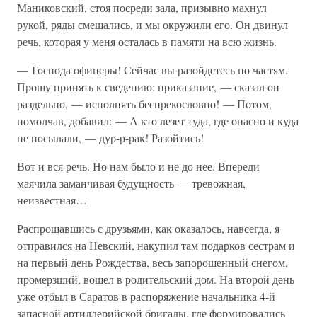
Маниковский, стоя посреди зала, призывно махнул
рукой, ряды смешались, и мы окружили его. Он двинул
речь, которая у меня осталась в памяти на всю жизнь.
— Господа офицеры! Сейчас вы разойдетесь по частям.
Прошу принять к сведению: приказание, — сказал он
раздельно, — исполнять беспрекословно! — Потом,
помолчав, добавил: — А кто лезет туда, где опасно и куда
не посылали, — дур-р-рак! Разойтись!
Вот и вся речь. Но нам было и не до нее. Впереди
маячила заманчивая будущность — тревожная,
неизвестная…
Распрощавшись с друзьями, как оказалось, навсегда, я
отправился на Невский, накупил там подарков сестрам и
на первый день Рождества, весь запорошенный снегом,
промерзший, вошел в родительский дом. На второй день
уже отбыл в Саратов в распоряжение начальника 4-й
запасной артиллерийской бригады, где формировались