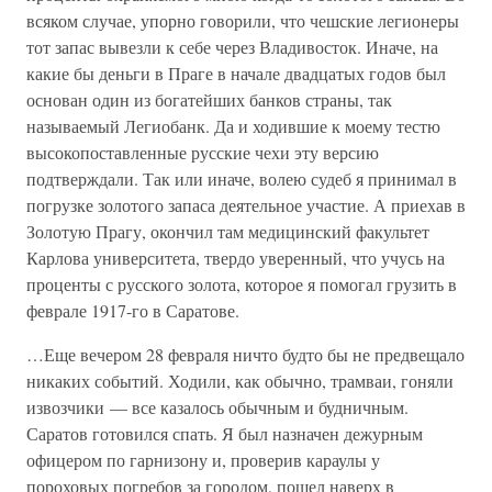
всяком случае, упорно говорили, что чешские легионеры
тот запас вывезли к себе через Владивосток. Иначе, на
какие бы деньги в Праге в начале двадцатых годов был
основан один из богатейших банков страны, так
называемый Легиобанк. Да и ходившие к моему тестю
высокопоставленные русские чехи эту версию
подтверждали. Так или иначе, волею судеб я принимал в
погрузке золотого запаса деятельное участие. А приехав в
Золотую Прагу, окончил там медицинский факультет
Карлова университета, твердо уверенный, что учусь на
проценты с русского золота, которое я помогал грузить в
феврале 1917-го в Саратове.
…Еще вечером 28 февраля ничто будто бы не предвещало
никаких событий. Ходили, как обычно, трамваи, гоняли
извозчики — все казалось обычным и будничным.
Саратов готовился спать. Я был назначен дежурным
офицером по гарнизону и, проверив караулы у
пороховых погребов за городом, пошел наверх в