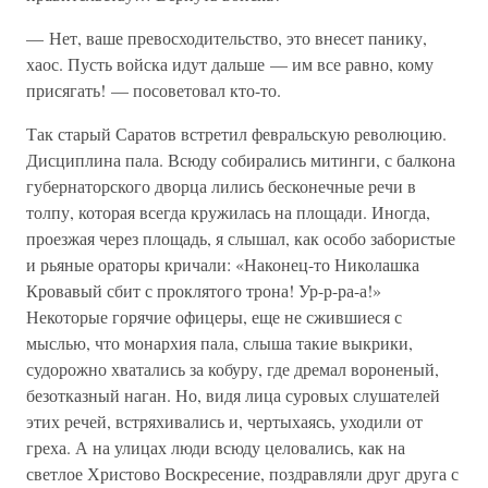
— Нет, ваше превосходительство, это внесет панику,
хаос. Пусть войска идут дальше — им все равно, кому
присягать! — посоветовал кто-то.
Так старый Саратов встретил февральскую революцию.
Дисциплина пала. Всюду собирались митинги, с балкона
губернаторского дворца лились бесконечные речи в
толпу, которая всегда кружилась на площади. Иногда,
проезжая через площадь, я слышал, как особо забористые
и рьяные ораторы кричали: «Наконец-то Николашка
Кровавый сбит с проклятого трона! Ур-р-ра-а!»
Некоторые горячие офицеры, еще не сжившиеся с
мыслью, что монархия пала, слыша такие выкрики,
судорожно хватались за кобуру, где дремал вороненый,
безотказный наган. Но, видя лица суровых слушателей
этих речей, встряхивались и, чертыхаясь, уходили от
греха. А на улицах люди всюду целовались, как на
светлое Христово Воскресение, поздравляли друг друга с