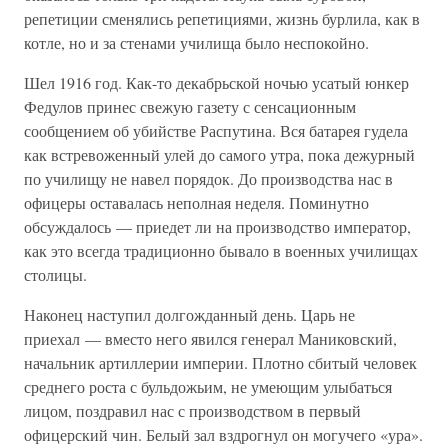
репетиции сменялись репетициями, жизнь бурлила, как в
котле, но и за стенами училища было неспокойно.
Шел 1916 год. Как-то декабрьской ночью усатый юнкер
Федулов принес свежую газету с сенсационным
сообщением об убийстве Распутина. Вся батарея гудела
как встревоженный улей до самого утра, пока дежурный
по училищу не навел порядок. До производства нас в
офицеры оставалась неполная неделя. Поминутно
обсуждалось — приедет ли на производство император,
как это всегда традиционно бывало в военных училищах
столицы.
Наконец наступил долгожданный день. Царь не
приехал — вместо него явился генерал Маниковский,
начальник артиллерии империи. Плотно сбитый человек
среднего роста с бульдожьим, не умеющим улыбаться
лицом, поздравил нас с производством в первый
офицерский чин. Белый зал вздрогнул он могучего «ура».