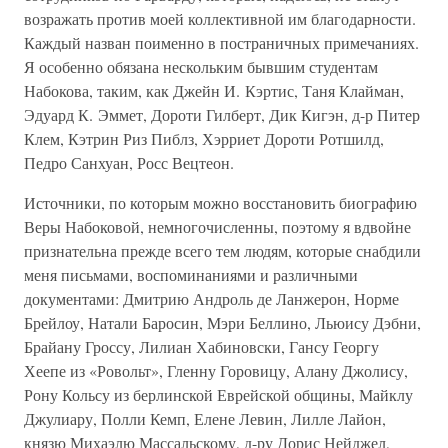
возражать против моей коллективной им благодарности.
Каждый назван поименно в постраничных примечаниях.
Я особенно обязана нескольким бывшим студентам
Набокова, таким, как Джейн И. Кэртис, Таня Клайман,
Эдуард К. Эммет, Дороти Гилберт, Дик Кигэн, д-р Питер
Клем, Кэтрин Риз Пиблз, Хэрриет Дороти Ротшилд,
Педро Санхуан, Росс Вецтеон.
Источники, по которым можно восстановить биографию
Веры Набоковой, немногочисленны, поэтому я вдвойне
признательна прежде всего тем людям, которые снабдили
меня письмами, воспоминаниями и различными
документами: Дмитрию Андроль де Ланжерон, Норме
Брейлоу, Натали Баросин, Мэри Беллино, Льюису Дэбни,
Брайану Гроссу, Лилиан Хабиновски, Гансу Георгу
Хеепе из «Ровольт», Гленну Горовицу, Алану Джолису,
Рону Кольсу из берлинской Еврейской общины, Майклу
Джулиару, Полли Кемп, Елене Левин, Лилле Лайон,
князю Михаэлю Массальскому, д-ру Дорис Нейджел,