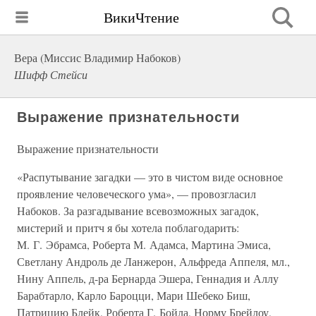
ВикиЧтение
Вера (Миссис Владимир Набоков)
Шифф Стейси
Выражение признательности
Выражение признательности
«Распутывание загадки — это в чистом виде основное
проявление человеческого ума», — провозгласил
Набоков. За разгадывание всевозможных загадок,
мистерий и притч я бы хотела поблагодарить:
М. Г. Эбрамса, Роберта М. Адамса, Мартина Эмиса,
Светлану Андроль де Ланжерон, Альфреда Аппеля, мл.,
Нину Аппель, д-ра Бернарда Эшера, Геннадия и Аллу
Барабтарло, Карло Бароцци, Мари Шебеко Биш,
Патрицию Блейк, Роберта Г. Бойла, Норму Брейлоу,