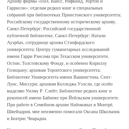
Архиву фирмы «Пол, Вайсс, Рифкинд, Уортон и
Гаррисон»; отделам редких книг и специальных
собраний при библиотеках Принстонского университета;
Российскому государственному историческому архиву,
Санкт-Петербург; Российской государственной
публичной библиотеке, Санкт-Петербург; Натали
Ауэрбах, сотруднице архива Стэнфордского
университета; Центру гуманитарных исследований
имени Гарри Рэнсома при Техасском университете,
Остин; Толстовскому Фонду, и особенно Кириллу
Голицыну; архивам Торонтского университета;
Библиотеке Университета имени Вашингтона, Сент-
Луис, Миссури; архивам Колледжа Уэлсли, где особо
выделяю Уилму Р. Слейт; Библиотеке редких книг и
рукописей имени Байнеке при Йейльском университете.
При работе в Семейном архиве Набоковых в Монтрё,
Швейцария, мне неизменно помогали Оксана Школьник
и Беатрис Чиарадиа.