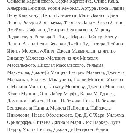
Саймона Карлинского, Сержа Карповича, Стива Каца,
Альфреда Кейзина, Робин Кембэлл, Артура Люса Клайна,
Веру Клячкину, Джилл Крементц, Мати Лаансо, Дэна
Лейси, Роберта Лэнгбаума, Фрэнсес Ландж, Софи Лэннс,
Джеймса Лафлина, Дмитрия Ледковского, Марину
Ледковскую, Ричарда Л. Лида, Марию Лайпер, Елену
Левин, Алана Леви, Беверли Джейн Лу, Питера Любина,
Ирину Морозову-Линч, Джоан Макмиллан, княгиню
Зинаиду Малевски-Малевич, князя Михаэля
Массальского, Николая Массальского, Уильяма
Максуэлла, Джозефа Маццео, Беатрис Маклеод, Джеймса
Макконки, Уильяма Макгуайра, Полли Минтон, Уолтера
и Мэрион Минтон, Татьяну Морозову, Дженни Мойлтон,
Хелен Мучник, Энн Дайер Мэрфи, Карла Майдэнса,
Доминик Набоков, Ивана Набокова, Петра Набокова,
Бенджамена Натана, Майкла Найманна, Найджела
Николсона, Ивана Оболенского, Дж. Д. О’Хара, Уильяма
Орндорффа, Стивена Джэна и Мари-Люс Паркер, Луиз
Пэрри, Уиллу Петчек, Джоан де Петерсон, Родни