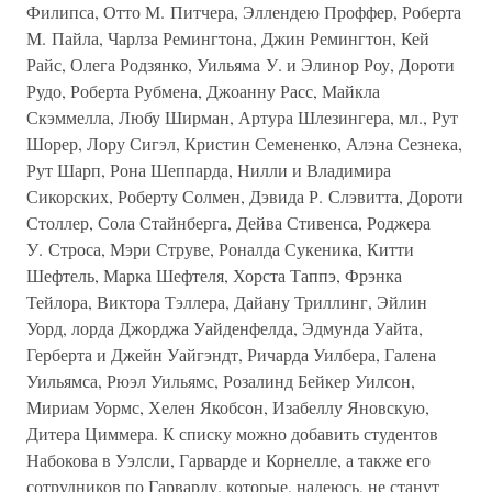
Филипса, Отто М. Питчера, Эллендею Проффер, Роберта
М. Пайла, Чарлза Ремингтона, Джин Ремингтон, Кей
Райс, Олега Родзянко, Уильяма У. и Элинор Роу, Дороти
Рудо, Роберта Рубмена, Джоанну Расс, Майкла
Скэммелла, Любу Ширман, Артура Шлезингера, мл., Рут
Шорер, Лору Сигэл, Кристин Семененко, Алэна Сезнека,
Рут Шарп, Рона Шеппарда, Нилли и Владимира
Сикорских, Роберту Солмен, Дэвида Р. Слэвитта, Дороти
Столлер, Сола Стайнберга, Дейва Стивенса, Роджера
У. Строса, Мэри Струве, Роналда Сукеника, Китти
Шефтель, Марка Шефтеля, Хорста Таппэ, Фрэнка
Тейлора, Виктора Тэллера, Дайану Триллинг, Эйлин
Уорд, лорда Джорджа Уайденфелда, Эдмунда Уайта,
Герберта и Джейн Уайгэндт, Ричарда Уилбера, Галена
Уильямса, Рюэл Уильямс, Розалинд Бейкер Уилсон,
Мириам Уормс, Хелен Якобсон, Изабеллу Яновскую,
Дитера Циммера. К списку можно добавить студентов
Набокова в Уэлсли, Гарварде и Корнелле, а также его
сотрудников по Гарварду, которые, надеюсь, не станут