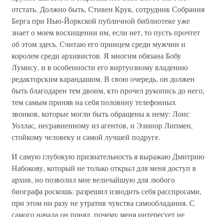
отстать. Должно быть, Стивен Крук, сотрудник Собрания
Берга при Нью-Йоркской публичной библиотеке уже
знает о моем восхищении им, если нет, то пусть прочтет
об этом здесь. Считаю его принцем среди мужчин и
королем среди архивистов. Я многим обязана Бобу
Лумису, и в особенности его виртуозному владению
редакторским карандашом. В свою очередь, он должен
быть благодарен тем двоим, кто прочел рукопись до него,
тем самым приняв на себя половину телефонных
звонков, которые могли быть обращены к нему: Лоис
Уоллас, несравненному из агентов, и Элинор Липмен,
стойкому человеку и самой лучшей подруге.
И самую глубокую признательность я выражаю Дмитрию
Набокову, который не только открыл для меня доступ в
архив, но позволил мне величайшую для любого
биографа роскошь: разрешил изводить себя расспросами,
при этом ни разу не утратив чувства самообладания. С
самого начала он понял, почему меня интересует не