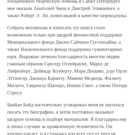
Неоценимую творческую помощь в Санкт-Петербурге
мне оказали Анатолий Чаеш и Дмитрий Эльяшевич, а
также Роберт Э. Ли, помогавший в качестве переводчика.
Собрать материалы и написать эту книгу стало
возможным только при щедрой финансовой поддержке
Мемориального фонда Джона Саймона Гуггенхайма, а
также Национального фонда поддержки гуманитарных
наук. Выражаю личную благодарность многим людям,
главным образом Гаролду Огенбрауму, Марку де
Лабрюйеру, Дейвиду Колберту, Мэри Дешамп, д-ру Орли
Эттингер, Джошуа Каранту, Мамеве Медведь, Филипу
Милито, Гавриилу Шапиро, Никки Смит, а также Питеру
Стросу.
Брайан Бойд настоятельно уговаривал меня не пытаться
писать эту биографию, а затем постоянно оказывал
щедрую помощь в подборе материалов. Я благодарна ему
в обоих случаях за проявленную человечность. Он
крупно шагает, и я старалась изо всех сил от него не