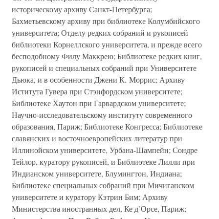
историческому архиву Санкт-Петербурга;
Бахметьевскому архиву при библиотеке Колумбийского
университета; Отделу редких собраний и рукописей
библиотеки Корнеллского университета, и прежде всего
бесподобному Филу Маккрею; Библиотеке редких книг,
рукописей и специальных собраний при Университете
Дьюка, и в особенности Джени К. Моррис; Архиву
Иститута Гувера при Стэнфордском университете;
Библиотеке Хаутон при Гарвардском университете;
Научно-исследовательскому институту современного
образования, Париж; Библиотеке Конгресса; Библиотеке
славянских и восточноевропейских литератур при
Иллинойском университете, Урбана-Шампейн; Сондре
Тейлор, куратору рукописей, и Библиотеке Лилли при
Индианском университете, Блумингтон, Индиана;
Библиотеке специальных собраний при Мичиганском
университете и куратору Кэтрин Бим; Архиву
Министерства иностранных дел, Ке д’Орсе, Париж;