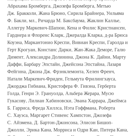
Абрахама Бромберга, Джозефа Бромберга, Метью
Дж. Бракколи, Жана Брюно, Сирила Брайнера, Уильяма
Ф. Бакли, мл., Ричарда М. Баксбаума, Жаклин Каллье,
Аллегру Маркевич-Шапюи, Кена и Филис Кристиансен,
Гарднера и Флоренс Кларк, Джералда Кларка, д-ра Брюса
Коуэна, Маркантонио Креспи, Вивиан Креспи, Гаролда и
Герт Крогуан, Констанс Дарки, Жан-Жака Деморе, Галю
Димент, Александра Долинина, Джона К. Дайни, Марту
Даффи, Барбару Эпстайн, Джейсона Эпстайна, Лазаря
Фейгина, Джона Дж. Фрэнклемонта, Хелен Френч,
Натали Маркевич-Фриден, Гельмута Фрилингхауса,
Джорджа Гибиана, Кристофера Ф. Гивэна, Герберта
Голда, Генри Э. Грануолда, Альбера Жерара, Мусю
Гукасову, Лилиан Хабиновски, Эвана Харрара, Джеймса
Б. Гарриса, Фреда Хиллса, Нэта Гоффмана, Роберта
С. Хауэса, Маргарет Стивенс Хампстон, Джозефа
С. Айзмена, Д. Бартон-Джонсона, Элисон Бишоп-
Джолли, Эрика Кана, Морриса и Одри Кан, Питера Кана,