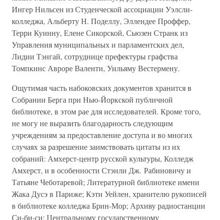
Ингер Нильсен из Студенческой ассоциации Уэлсли-
колледжа, Альберту Н. Поделлу, Эллендее Проффер,
Терри Куинну, Елене Сикорской, Сьюзен Странк из
Управления муниципальных и парламентских дел,
Лидии Тэнгай, сотруднице префектуры графства
Томпкинс Авроре Валенти, Уильяму Вестермену.
Ощутимая часть набоковских документов хранится в
Собрании Берга при Нью-Йоркской публичной
библиотеке, в этом рае для исследователей. Кроме того,
не могу не выразить благодарность следующим
учреждениям за предоставление доступа и во многих
случаях за разрешение заимствовать цитаты из их
собраний: Амхерст-центр русской культуры, Колледж
Амхерст, и в особенности Стэнли Дж. Рабиновичу и
Татьяне Чеботаревой; Литературной библиотеке имени
Жака Дусэ в Париже; Кэти Уейлен, хранителю рукописей
в библиотеке колледжа Брин-Мор; Архиву радиостанции
Си-би-си; Центральному государственному