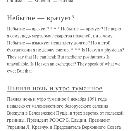
понимала.— Хорошо, — сказала
Небытие — врачует?
Небытие — врачует? * * * Небытие — врачует? Не верю
я сему, ведь мертвому лекарства пожалуй, ни к чему.
Небытие — взыскует невыплату долгов? Но в этой
бухгалтерии я не держу счетов. * * * Is Heaven a physician?
They say that He can heal; But medicine posthumous Is
unavailable. Is Heaven an exchequer? They speak of what we
owe; But that
Пьяная ночь и утро туманное
Пьяная ночь и утро туманное 8 декабря 1991 года
недалеко от малоизвестного белорусского селения
Вискули в Беловежской Пуще, в трех верстах от польской
границы, Президент РСФСР Б. Ельцин, Президент
Украины Л. Кравчук и Председатель Верховного Совета