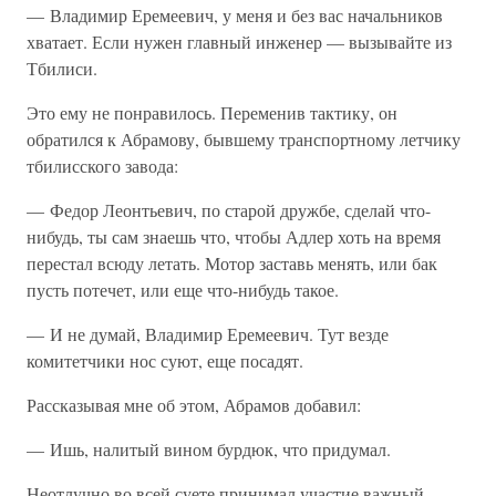
— Владимир Еремеевич, у меня и без вас начальников
хватает. Если нужен главный инженер — вызывайте из
Тбилиси.
Это ему не понравилось. Переменив тактику, он
обратился к Абрамову, бывшему транспортному летчику
тбилисского завода:
— Федор Леонтьевич, по старой дружбе, сделай что-
нибудь, ты сам знаешь что, чтобы Адлер хоть на время
перестал всюду летать. Мотор заставь менять, или бак
пусть потечет, или еще что-нибудь такое.
— И не думай, Владимир Еремеевич. Тут везде
комитетчики нос суют, еще посадят.
Рассказывая мне об этом, Абрамов добавил:
— Ишь, налитый вином бурдюк, что придумал.
Неотлучно во всей суете принимал участие важный