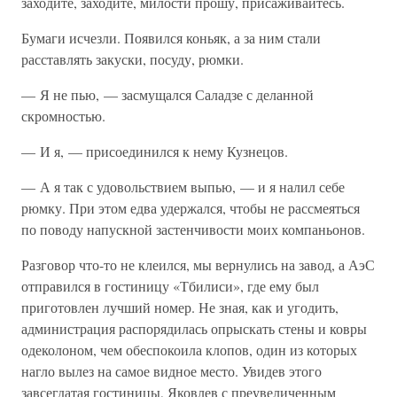
заходите, заходите, милости прошу, присаживайтесь.
Бумаги исчезли. Появился коньяк, а за ним стали
расставлять закуски, посуду, рюмки.
— Я не пью, — засмущался Саладзе с деланной
скромностью.
— И я, — присоединился к нему Кузнецов.
— А я так с удовольствием выпью, — и я налил себе
рюмку. При этом едва удержался, чтобы не рассмеяться
по поводу напускной застенчивости моих компаньонов.
Разговор что-то не клеился, мы вернулись на завод, а АэС
отправился в гостиницу «Тбилиси», где ему был
приготовлен лучший номер. Не зная, как и угодить,
администрация распорядилась опрыскать стены и ковры
одеколоном, чем обеспокоила клопов, один из которых
нагло вылез на самое видное место. Увидев этого
завсегдатая гостиницы, Яковлев с преувеличенным