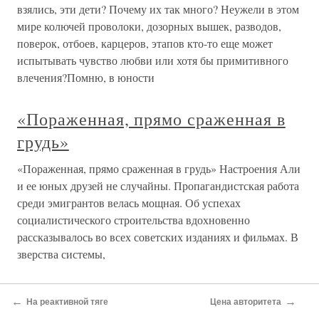
взялись, эти дети? Почему их так много? Неужели в этом
мире колючей проволоки, дозорных вышек, разводов,
поверок, отбоев, карцеров, этапов кто-то еще может
испытывать чувство любви или хотя бы примитивного
влечения?Помню, в юности
«Пораженная, прямо сраженная в
грудь»
«Пораженная, прямо сраженная в грудь» Настроения Али
и ее юных друзей не случайны. Пропагандистская работа
среди эмигрантов велась мощная. Об успехах
социалистического строительства вдохновенно
рассказывалось во всех советских изданиях и фильмах. В
зверства системы,
НЕПРЕДВИДЕННЫЙ САММИТ В
←
→
На реактивной тяге
Цена авторитета
ПОДМОСКОВНЫХ КУСТАХ