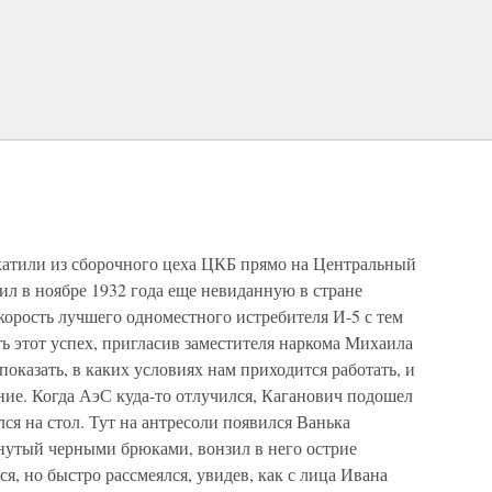
атили из сборочного цеха ЦКБ прямо на Центральный
вил в ноябре 1932 года еще невиданную в стране
скорость лучшего одноместного истребителя И-5 с тем
ь этот успех, пригласив заместителя наркома Михаила
показать, в каких условиях нам приходится работать, и
ие. Когда АэС куда-то отлучился, Каганович подошел
ся на стол. Тут на антресоли появился Ванька
янутый черными брюками, вонзил в него острие
я, но быстро рассмеялся, увидев, как с лица Ивана