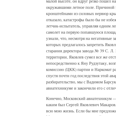
малой высоте, он вдруг резко пошел на
окружавшими летное поле. Причиной э
кронштейнами из силовых нервюр кры
отказало, катастрофы было бы не избе
летчик-испытатель, управляя одним л
самолет на первую попавшуюся площад
узнали, что, несмотря на негативные 
которых предлагалось запретить Яковл
старания директора завода № 39 С. Л.
территории, Яковлев сумел все же отс
непосредственно к Яну Рудзутаку, во
комиссию (ЦКК) партии и Наркомат ра
спустя почти год последствия этой ав
разбирательство, мы с Вадимом Барсу
авиатехникуме и закончили его с отли
Конечно, Московский авиатехникум — 
каким был Сергей Яковлевич Макаров, 
всю мою жизнь. Если бы мне предлож