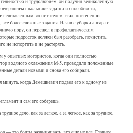
ательностью и трудолюбием, он получил великолепную
о вчерашнем школьнике задатки и способности,
 великолепным воспитателем, стал, постепенно
, все более сложные задания. Начав с уборки ангара и
дливую пору, он перешел к профилактическим
оторые подросток должен был разобрать, почистить,
го не испортить и не растерять.
ым у опытных мотористов, когда они полностью
тор водяного охлаждения М-5, проводили положенные
енные детали новыми и снова его собирали.
ая минута, когда Демешкевич подвел его к одному из
егламент и сам его соберешь.
трудное дело, как за легкое, а за легкое, как за трудное,
р — это болты развинчивать, это еще не все. Главное,