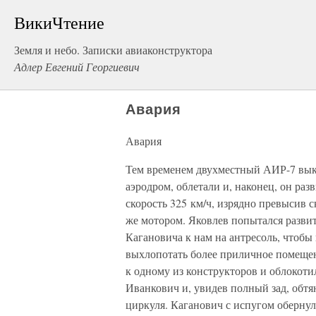
ВикиЧтение
Земля и небо. Записки авиаконструктора
Адлер Евгений Георгиевич
Авария
Авария
Тем временем двухместный АИР-7 вык
аэродром, облетали и, наконец, он раз
скорость 325 км/ч, изрядно превысив 
же мотором. Яковлев попытался развит
Кагановича к нам на антресоль, чтобы 
выхлопотать более приличное помещен
к одному из конструкторов и облокотил
Иванкович и, увидев полный зад, обт
циркуля. Каганович с испугом обернулс