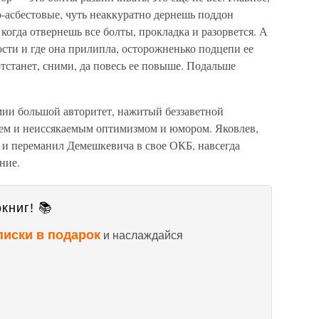
-асбестовые, чуть неаккуратно дернешь поддон
когда отвернешь все болты, прокладка и разорвется. А
ости и где она прилипла, осторожненько подцепи ее
 отстанет, сними, да повесь ее повыше. Подальше
ии большой авторитет, нажитый беззаветной
ием и неиссякаемым оптимизмом и юмором. Яковлев,
 и переманил Демешкевича в свое ОКБ, навсегда
ние.
книг! 📚
писки в подарок
и наслаждайся