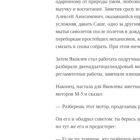
одаренному от природы умом, любозн
выучку и воспитание. Заметив сразу в
Алексей Анисимович, оказавшийся еще
усложняя, давать Саше, одно за другим
мытья самолетов после полетов в дож
переборкам простейших механизмов, к
смазать и снова собрать. При этом ниче
Затем Яковлев стал работать подручн
разбирали двенадцатицилиндровый мо
регламентные работы, заменяли изнош
Наконец, настала для Яковлева заветн
моторов М-5 и сказал:
— Разберешь этот мотор, проделаешь р
Он его и ободрил советом: ты берись за 
но тут же его и предостерег:
— Если ты думаешь, что разбирать мото