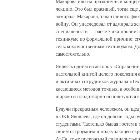
Макарова или на праздничный концерт 
лекцию. Это был красивый, тогда еще 
адмирала Макарова, талантливого фло
войну. Он унаследовал от адмирала яс
специальности — расчетчика-прочнист
техникуме по формальной причине: его
сельскохозяйственным техникумом. До
самостоятельно.
Являясь одним из авторов «Справочник
настольной книгой целого поколения 
и активных сотрудников журнала «Тех
касающиеся методов точных, а особен
широко и плодотворно используются в
Будучи прекрасным человеком, он щедр
в ОКБ Яковлева, где он долгие годы р
студентами. Частенько бывая гостем в
своим остроумием и подкупающей скр
АэСа, тоже прекрасный специалист-про