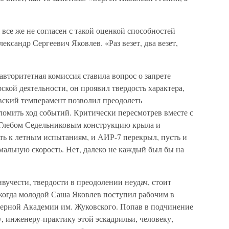
 все же не согласен с такой оценкой способностей
ександр Сергеевич Яковлев. «Раз везет, два везет,
авторитетная комиссия ставила вопрос о запрете
ской деятельности, он проявил твердость характера,
вский темперамент позволил преодолеть
ломить ход событий. Критически пересмотрев вместе с
Глебом Седельниковым конструкцию крыла и
ить к летным испытаниям, и АИР-7 перекрыл, пусть и
мальную скорость. Нет, далеко не каждый был бы на
вучести, твердости в преодолении неудач, стоит
 когда молодой Саша Яковлев поступил рабочим в
рной Академии им. Жуковского. Попав в подчинение
инженеру-практику этой эскадрильи, человеку,