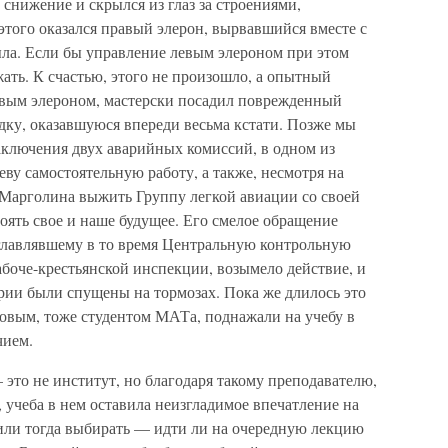
 снижение и скрылся из глаз за строениями,
того оказался правый элерон, вырвавшийся вместе с
ла. Если бы управление левым элероном при этом
жать. К счастью, этого не произошло, а опытный
евым элероном, мастерски посадил поврежденный
ку, оказавшуюся впереди весьма кстати. Позже мы
заключения двух аварийных комиссий, в одном из
еву самостоятельную работу, а также, несмотря на
 Марголина выжить Группу легкой авиации со своей
тоять свое и наше будущее. Его смелое обращение
зглавлявшему в то время Центральную контрольную
боче-крестьянской инспекции, возымело действие, и
арии были спущены на тормозах. Пока же длилось это
ковым, тоже студентом МАТа, поднажали на учебу в
чием.
это не институт, но благодаря такому преподавателю,
учеба в нем оставила неизгладимое впечатление на
или тогда выбирать — идти ли на очередную лекцию