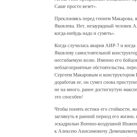
Саше просто везет».
Преклоняясь перед гением Макарова, я
Яковлева. Нет, незаурядный человек Ал
когда-нибудь надо и суметь».
Когда случилась авария АИР-7 и когда 
Яковлеву самостоятельной конструктор
несгибаемую волю. Именно его бойцо
неблагоприятные обстоятельства, пере
Сергеем Макаровым и конструктором 
доработав ее, он сумел снова приступ
не на много, ранее достигнутую макси
это способен!
Чтобы понять истоки его стойкости, жи
заглянуть в ранний период его жизни,
эскадрилью Военно-воздушной Инжене
к Алексею Анисимовичу Демешкевичу, 