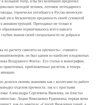
в Большой театр, я бы без колебаний предпочел
довольно молодой человек, потомок легендарного
товодца, героически погибшего в Русско-японскую
ный ум и бесконечную преданность своей суховатой
а авиаконструкций. Преподавал он только в
 образование ограничивалось всего-навсего
 глубин знания своей специальности он добрался
а по расчету самолета на прочность», ставшего
авиаинженеров, он был одним из наиболее плодовитых
ника Воздушного Флота». Его статьи и монографии,
но практичных, приближенных расчетов, и теперь
 авиации.
о делился своими знаниями как с коллегами по работе
уководил отделом прочности, так и с простыми
 семье Александра Сергеевича Яковлева, он блистал
омностью. Лидия Николаевна Рудинкина, первая жена
чнист, как-то заметила: «Сергей Яковлевич гений, а