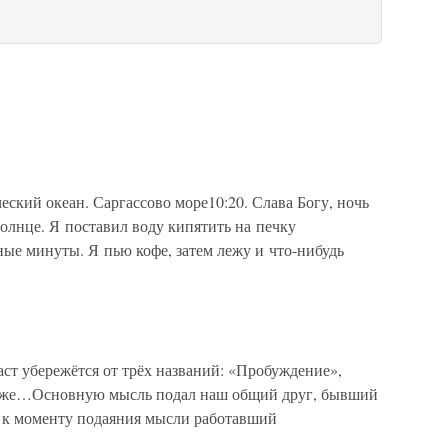
еский океан. Саргассово море10:20. Слава Богу, ночь
олнце. Я поставил воду кипятить на печку
ные минуты. Я пью кофе, затем лежу и что-нибудь
 убережётся от трёх названий: «Пробуждение»,
тоже…Основную мысль подал наш общий друг, бывший
 а к моменту подаяния мысли работавший