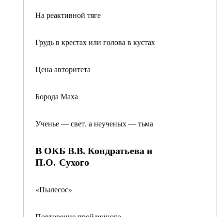
На реактивной тяге
Грудь в крестах или голова в кустах
Цена авторитета
Борода Маха
Ученье — свет, а неученых — тьма
В ОКБ В.В. Кондратьева и
П.О. Сухого
«Пылесос»
Повторение пройденного