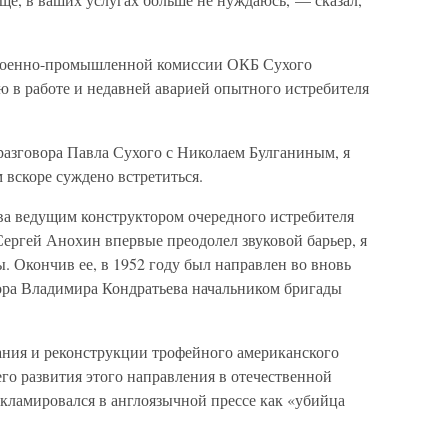
 Военно-промышленной комиссии ОКБ Сухого
ю в работе и недавней аварией опытного истребителя
разговора Павла Сухого с Николаем Булганиным, я
 вскоре суждено встретиться.
ва ведущим конструктором очередного истребителя
Сергей Анохин впервые преодолел звуковой барьер, я
ы. Окончив ее, в 1952 году был направлен во вновь
ора Владимира Кондратьева начальником бригады
ания и реконструкции трофейного американского
го развития этого направления в отечественной
екламировался в англоязычной прессе как «убийца