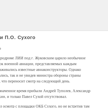
и П.О. Сухого
о
аэродроме ЛИИ под г. Жуковским царило необычное
ок военной авиации, представляемых каждым
аживались известные авиаконструкторы. Однако
ались, так и не увидев министра обороны страны
 что переносит смотр на следующий день.
азначенное время прибыли Андрей Туполев, Александр
ин, и только Павел Сухой отсутствовал.
ал осмотр с площадки ОКБ Сухого, но не встретив там