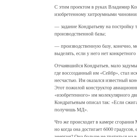
С этим проектом в руках Владимир Кон
изобретенному хитроумными чиновник
— задание Кондратьеву на постройку т
производственной базы;
— производственную базу, конечно, мо
выделять, если у него нет конкретного
Отчаявшийся Кондратьев, мало задумыв
где воссозданный им «Сейбр», стал ис
несчастью. Им оказался известный ко
Этот пожилой конструктор авиационны
«изобретенного» им молекулярного дв
Кондратьевым описал так: «Если сжиг
получишь МД».
Что же происходит в камере сгорания 
но когда она достигает 6000 градусов, 
энергия? Она больше не тратиться на 