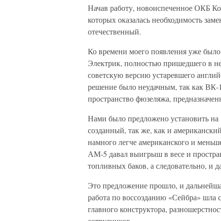
Начав работу, новоиспеченное ОКБ Кон
которых оказалась необходимость заме
отечественный.
Ко времени моего появления уже был
Электрик, полностью пришедшего в не
советскую версию устаревшего англий
решение было неудачным, так как ВК-1
пространство фюзеляжа, предназначен
Нами было предложено установить на 
созданный, так же, как и американски
намного легче американского и меньше
АМ-5 давал выигрыш в весе и простран
топливных баков, а следовательно, и д
Это предложение прошло, и дальнейша
работа по воссозданию «Сейбра» шла 
главного конструктора, разношерстнос
сотрудников.