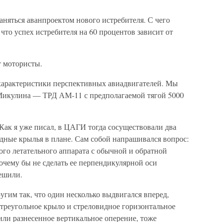
няться аванпроектом нового истребителя. С чего
что успех истребителя на 60 процентов зависит от
т мотористы.
характеристики перспективных авиадвигателей. Мы
 Микулина — ТРД АМ-11 с предполагаемой тягой 5000
Как я уже писал, в ЦАГИ тогда сосуществовали два
дные крылья в плане. Сам собой напрашивался вопрос:
ого летательного аппарата с обычной и обратной
очему бы не сделать ее перпендикулярной оси
ешили.
гим так, что один несколько выдвигался вперед,
треугольное крыло и стреловидное горизонтальное
или разнесенное вертикальное оперение, тоже