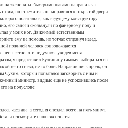
нув на экспонаты, быстрыми шагами направился к
 с ним, он стремительно направился к открытой двери
 которого полагалось, как ведущему конструктору,
пно, его сапоги скользнули по фанерному полу и
пал у моих ног. Движимый естественным
прийти ему на помощь, но тотчас отпрянул назад,
 мной пожилой человек сопровождается
е неизвестно, что подумают, увидев меня
азом, я предоставил Булганину самому выбираться из
асой не то гнева, не то боли. Направившись прочь, он
им Сухим, который попытался заговорить с ним и
драженный министр, видимо еще не успокоившись после
 его на полуслове:
десь часа два, а сегодня опоздал всего на пять минут,
йста, и посмотрите наши экспонаты.
ще, в ваших услугах больше не нуждаюсь, — сказал,