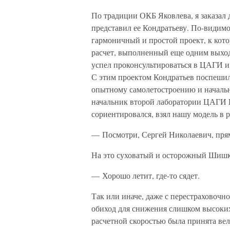
По традиции ОКБ Яковлева, я заказал 
представил ее Кондратьеву. По-видимо
гармоничный и простой проект, к кот
расчет, выполненный еще одним выхо
успел проконсультироваться в ЦАГИ и с
С этим проектом Кондратьев поспешил
опытному самолетостроению и начал
начальник второй лаборатории ЦАГИ 
сориентировался, взял нашу модель в ру
— Посмотри, Сергей Николаевич, прям
На это суховатый и осторожный Шишк
— Хорошо летит, где-то сядет.
Так или иначе, даже с перестраховоч
обиход для снижения слишком высоких
расчетной скоростью была принята ве