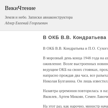
ВикиЧтение
Земля и небо. Записки авиаконструктора
Адлер Евгений Георгиевич
В ОКБ В.В. Кондратьева 
В ОКБ В.В. Кондратьева и П.О. Сухог
В морозный день конца 1948 года на 
оживление. Возле выстроенных новин
ведущим ОКБ на своих стоянках, прох
напрасно прождав два часа, все разъех
Николая Булганина. Он лишь известил,
Назавтра церемония повторилась: в н
Яковлев, Артем Микоян, Семен Лавочк
На этот раз, как нарочно, министр нач