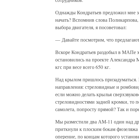
Однажды Кондратьев предложил мне за
начать? Вспомнив слова Поликарпова, 
выбора двигателя, я посоветовал:
— Давайте посмотрим, что предлагаю
Вскоре Кондратьев раздобыл в МАПе 
остановились на проекте Александра
кгс при весе всего 650 кг.
Над крылом пришлось призадуматься. 
направления: стреловидные и ромбови
если можно делать крылья сверхзвуков
стреловидностями задней кромки, то п
самолета, попросту прямой? Так и пор
Мы разместили два АМ-11 один над дру
приткнули к плоским бокам фюзеляжа 
оперение, по концам которого установ