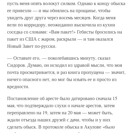
пусть меня опять волокут силком. Однако к концу обыска
ее привезли — и мы обнялись на прощанье, чтобы
увидеть друг друга через восемь месяцев. Когда меня
вели по корридору, неожиданно выскочила из кухни
соседка со словами: «Вам пакет!» Гебисты бросились на
пакет из США с жаром, раскрыли — и там оказался
Новый Завет по-русски.
— Оставьте его, — поколебавшись минуту, сказал
Сидоров. Думаю, он исходил из здравой мысли, что моя
почта просматривается, и раз книга пропущена — значит,
ничего опасного нет, но мог бы изъять ее и просто из
вредности.
Постановление об аресте было датировано сначала 15
мая, что подтверждало слухи о начале арестов, затем
переправлено на 19, затем на 20 мая — может быть,
ждали отъезда наших друзей с дачи, чтобы и у них
сделать обыск. В протоколе обыска в Акулове
«было