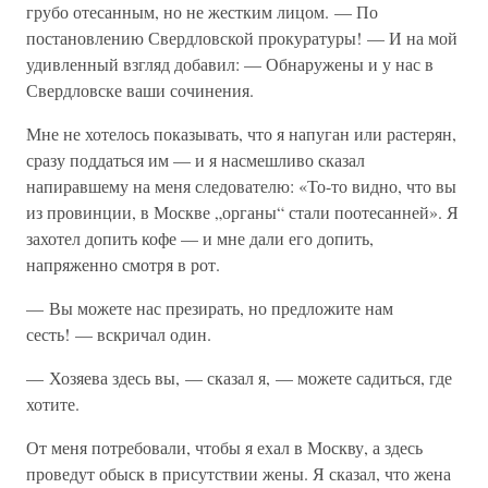
грубо отесанным, но не жестким лицом. — По
постановлению Свердловской прокуратуры! — И на мой
удивленный взгляд добавил: — Обнаружены и у нас в
Свердловске ваши сочинения.
Мне не хотелось показывать, что я напуган или растерян,
сразу поддаться им — и я насмешливо сказал
напиравшему на меня следователю: «То-то видно, что вы
из провинции, в Москве „органы“ стали поотесанней». Я
захотел допить кофе — и мне дали его допить,
напряженно смотря в рот.
— Вы можете нас презирать, но предложите нам
сесть! — вскричал один.
— Хозяева здесь вы, — сказал я, — можете садиться, где
хотите.
От меня потребовали, чтобы я ехал в Москву, а здесь
проведут обыск в присутствии жены. Я сказал, что жена