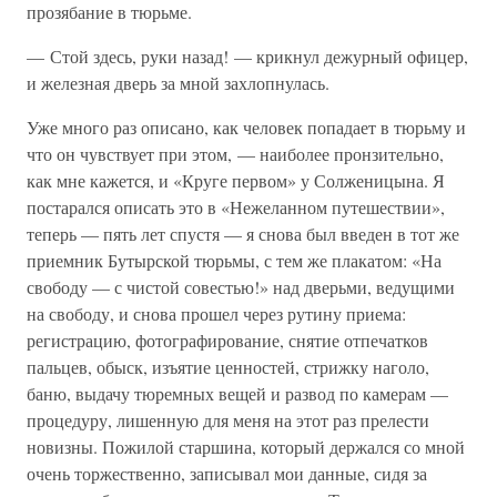
прозябание в тюрьме.
— Стой здесь, руки назад! — крикнул дежурный офицер,
и железная дверь за мной захлопнулась.
Уже много раз описано, как человек попадает в тюрьму и
что он чувствует при этом, — наиболее пронзительно,
как мне кажется, и «Круге первом» у Солженицына. Я
постарался описать это в «Нежеланном путешествии»,
теперь — пять лет спустя — я снова был введен в тот же
приемник Бутырской тюрьмы, с тем же плакатом: «На
свободу — с чистой совестью!» над дверьми, ведущими
на свободу, и снова прошел через рутину приема:
регистрацию, фотографирование, снятие отпечатков
пальцев, обыск, изъятие ценностей, стрижку наголо,
баню, выдачу тюремных вещей и развод по камерам —
процедуру, лишенную для меня на этот раз прелести
новизны. Пожилой старшина, который держался со мной
очень торжественно, записывал мои данные, сидя за