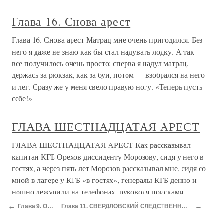
Глава 16. Снова арест
Глава 16. Снова арест Матрац мне очень пригодился. Без
него я даже не знаю как бы стал надувать лодку. А так
все получилось очень просто: сперва я надул матрац,
держась за рюкзак, как за буй, потом — взобрался на него
и лег. Сразу же у меня свело правую ногу. «Теперь пусть
себе!»
ГЛАВА ШЕСТНАДЦАТАЯ АРЕСТ
ГЛАВА ШЕСТНАДЦАТАЯ АРЕСТ Как рассказывал
капитан КГБ Орехов диссиденту Морозову, сидя у него в
гостях, а через пять лет Морозов рассказывал мне, сидя со
мной в лагере у КГБ «в гостях», генералы КГБ денно и
нощно дежурили на телефонах, руководя поисками
Орлова. Хотя,
←
→
Глава 9. ОЖИДАНИЕ
Глава 11. СВЕРДЛОВСКИЙ СЛЕДСТВЕННЫЙ ИЗОЛЯТОР: «НА СПЕЦУ»