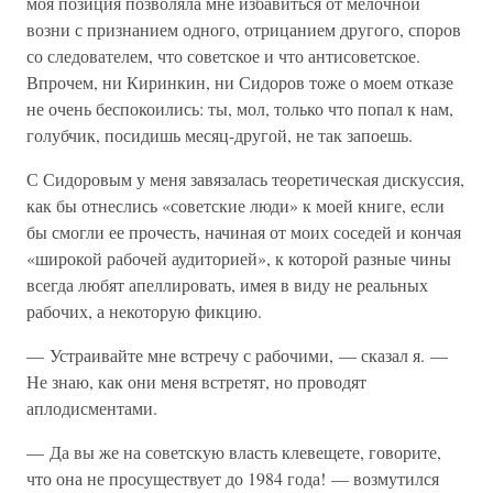
моя позиция позволяла мне избавиться от мелочной
возни с признанием одного, отрицанием другого, споров
со следователем, что советское и что антисоветское.
Впрочем, ни Киринкин, ни Сидоров тоже о моем отказе
не очень беспокоились: ты, мол, только что попал к нам,
голубчик, посидишь месяц-другой, не так запоешь.
С Сидоровым у меня завязалась теоретическая дискуссия,
как бы отнеслись «советские люди» к моей книге, если
бы смогли ее прочесть, начиная от моих соседей и кончая
«широкой рабочей аудиторией», к которой разные чины
всегда любят апеллировать, имея в виду не реальных
рабочих, а некоторую фикцию.
— Устраивайте мне встречу с рабочими, — сказал я. —
Не знаю, как они меня встретят, но проводят
аплодисментами.
— Да вы же на советскую власть клевещете, говорите,
что она не просуществует до 1984 года! — возмутился