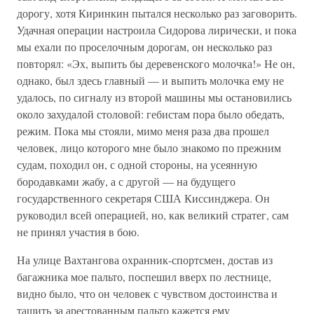
дорогу, хотя Киринкин пытался несколько раз заговорить.
Удачная операции настроила Сидорова лирически, и пока
мы ехали по проселочным дорогам, он несколько раз
повторял: «Эх, выпить бы деревенского молочка!» Не он,
однако, был здесь главный — и выпить молочка ему не
удалось, по сигналу из второй машины мы остановились
около захудалой столовой: гебистам пора было обедать,
режим. Пока мы стояли, мимо меня раза два прошел
человек, лицо которого мне было знакомо по прежним
судам, походил он, с одной стороны, на усеянную
бородавками жабу, а с другой — на будущего
государственного секретаря США Киссинджера. Он
руководил всей операцией, но, как великий стратег, сам
не принял участия в бою.
На улице Вахтангова охранник-спортсмен, достав из
багажника мое пальто, поспешил вверх по лестнице,
видно было, что он человек с чувством достоинства и
тащить за арестованным пальто кажется ему