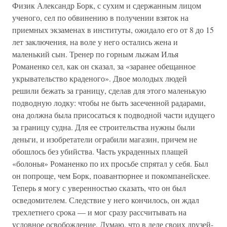
Физик Александр Борк, с сухим и сдержанным лицом
ученого, сел по обвинению в получении взяток на
приемных экзаменах в институты, ожидало его от 8 до 15
лет заключения, на воле у него остались жена и
маленький сын. Тренер по горным лыжам Илья
Романенко сел, как он сказал, за «заранее обещанное
укрывательство краденого». Двое молодых людей
решили бежать за границу, сделав для этого маленькую
подводную лодку: чтобы не быть засеченной радарами,
она должна была присосаться к подводной части идущего
за границу судна. Для ее строительства нужны были
деньги, и изобретатели ограбили магазин, причем не
обошлось без убийства. Часть украденных плащей
«болонья» Романенко по их просьбе спрятал у себя. Был
он попроще, чем Борк, поавантюрнее и покомпанейскее.
Теперь я могу с уверенностью сказать, что он был
осведомителем. Следствие у него кончилось, он ждал
трехлетнего срока — и мог сразу рассчитывать на
условное освобождение. Думаю, что в деле своих друзей-