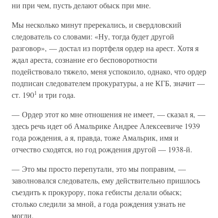
ни при чем, пусть делают обыск при мне.
Мы несколько минут пререкались, и свердловский
следователь со словами: «Ну, тогда будет другой
разговор», — достал из портфеля ордер на арест. Хотя я
ждал ареста, сознание его бесповоротности
подействовало тяжело, меня успокоило, однако, что ордер
подписан следователем прокуратуры, а не КГБ, значит —
1
ст. 190
и три года.
— Ордер этот ко мне отношения не имеет, — сказал я, —
здесь речь идет об Амальрике Андрее Алексеевиче 1939
года рождения, а я, правда, тоже Амальрик, имя и
отчество сходятся, но год рождения другой — 1938-й.
— Это мы просто перепутали, это мы поправим, —
заволновался следователь, ему действительно пришлось
съездить к прокурору, пока гебисты делали обыск;
столько следили за мной, а года рождения узнать не
могли.