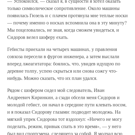
— Успокоился, — сказал я, в сущности я хотел оказать
только символическое сопротивление. Около машины
появилась Гюзель и с плачем протянула мне теплые носки
— почему именно о носках вспомнила она в эту минуту?
Мы поцеловались, не зная, когда сможем увидеться, и
Сидоров велел шоферу ехать.
Гебисты приехали на четырех машинах, у правления
совхоза пересели в фургон инженера, а затем выслали
вперед лжеагитатора: боялись, что, увидев идущую по
деревне толпу, успею скрыться или снова сожгу что-
нибудь. Можно сказать, что их план удался.
Рядом с шофером сидел мой следователь, Иван
Андреевич Киринкин, а сзади обсели меня Сидоров и
молодой гебист, он начал в середине пути клевать носом,
и я показал Сидорову глазами: подводит молодежь. На
мягкий упрек Сидорова тот вздохнул: «Ничего не могу
поделать, режим, привык спать в это время», — у него
был вид спортсмена, следящего за собой. Я молчал всю