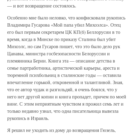
— и вот возвращение состоялось.
Особенно мне было неловко, что конфисковали рукопись
Владимира Гусарова «Мой папа убил Михоэлса». Отец
его был первым секретарем ЦК КП(б) Беллорусии в то
время, когда в Минске по приказу Сталина был убит
Михоэлс, но сам Гусаров пишет, что это было дело рук
Цанавы, министра госбезопасности Белоруссии и
племянника Берии. Книга эта — описание детства в
семье партработника, артистической карьеры, ареста и
тюремной психбольниц в сталинские годы — оставила
впечатление горькой, откровенной и талантливой. Зная,
что ее автор чудак и разгильдяй, я очень боялся, что у
него нет другой копии и книга пропадет, причем по моей
вине. С этим неприятным чувством я прожил семь лет и
только недавно узнал, что одна писательница вывезла
рукопись в Израиль.
Я решил не уходить из дому до возвращения Гюзель,