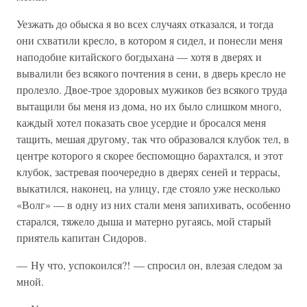
Уезжать до обыска я во всех случаях отказался, и тогда
они схватили кресло, в котором я сидел, и понесли меня
наподобие китайского богдыхана — хотя в дверях и
вывалили без всякого почтения в сени, в дверь кресло не
пролезло. Двое-трое здоровых мужиков без всякого труда
вытащили бы меня из дома, но их было слишком много,
каждый хотел показать свое усердие и бросался меня
тащить, мешая другому, так что образовался клубок тел, в
центре которого я скорее беспомощно барахтался, и этот
клубок, застревая поочередно в дверях сеней и террасы,
выкатился, наконец, на улицу, где стояло уже несколько
«Волг» — в одну из них стали меня запихивать, особенно
старался, тяжело дыша и матерно ругаясь, мой старый
приятель капитан Сидоров.
— Ну что, успокоился?! — спросил он, влезая следом за
мной.