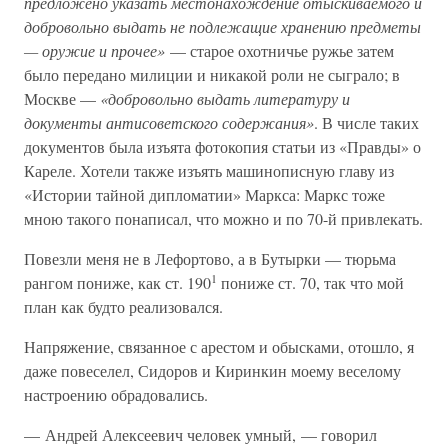
предложено указать местонахождение отыскиваемого и
добровольно выдать не подлежащие хранению предметы
— оружие и прочее»
— старое охотничье ружье затем
было передано милиции и никакой роли не сыграло; в
Москве —
«добровольно выдать литературу и
документы антисоветского содержания»
. В числе таких
документов была изъята фотокопия статьи из «Правды» о
Кареле. Хотели также изъять машинописную главу из
«Истории тайной дипломатии» Маркса: Маркс тоже
мною такого понаписал, что можно и по 70-й привлекать.
Повезли меня не в Лефортово, а в Бутырки — тюрьма
1
рангом пониже, как ст. 190
пониже ст. 70, так что мой
план как будто реализовался.
Напряжение, связанное с арестом и обысками, отошло, я
даже повеселел, Сидоров и Киринкин моему веселому
настроению обрадовались.
— Андрей Алексеевич человек умный, — говорил