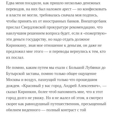
Едва меня посадили, как пришло несколько денежных
переводов, на них был наложен арест — но конфисковать
и власти не могли, требовалась сначала моя подпись,
чтобы принять их от иностранных банков. Внешторгбанк
прислал Свердловской прокуратуре рекомендацию, что
наилучшим решением вопроса будет, если я «пожертвую»
эти деньги государству, но надо отдать должное
Киринкину, зная мое отношение к деньгам, он даже не
предложил мне этого — и переводы вернулись к тем, кто
их послал.
Не помню, каким путем мы ехали с Большой Лубянки до
Бутырской заставы, помню только общее ощущение
Москвы и воздух, пахнущий только что прошедшим
дождем. «Красивый у вас город, Андрей Алексеевич», —
сказал Киринкин, более чтоб напомнить мне, что я этот
город долго не увижу. Но я не жалел об этом, я смотрел
скорее как равнодушный путешественник, пресыщенный
обилием виденного — полный контраст с той