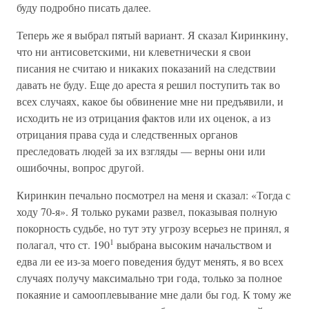
буду подробно писать далее.
Теперь же я выбрал пятый вариант. Я сказал Киринкину,
что ни антисоветскими, ни клеветнически я свои
писания не считаю и никаких показаний на следствии
давать не буду. Еще до ареста я решил поступить так во
всех случаях, какое бы обвинение мне ни предъявили, и
исходить не из отрицания фактов или их оценок, а из
отрицания права суда и следственных органов
преследовать людей за их взгляды — верны они или
ошибочны, вопрос другой.
Киринкин печально посмотрел на меня и сказал: «Тогда с
ходу 70-я». Я только руками развел, показывая полную
покорность судьбе, но тут эту угрозу всерьез не принял, я
1
полагал, что ст. 190
выбрана высоким начальством и
едва ли ее из-за моего поведения будут менять, я во всех
случаях получу максимально три года, только за полное
покаяние и самооплевывание мне дали бы год. К тому же