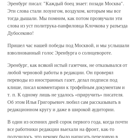
Эренбург писал: "Каждый боец знает: позади Москва".
Эти слова стали лозунгом, воздухом, которым мы все
тогда дышали. Мы помним, как потом прозвучали эти
слова из уст политрука-панфиловца Клочкова у разъезда
Дубосеково!
Пришел час нашей победы под Москвой, и мы услышали
взволнованный голос Эренбурга о солнцевороте.
Эренбург, как всякий истый газетчик, не отказывался от
любой черновой работы в редакции. Он проверял
переводы из иностранных газет, делал подписи под
клише, писал комментарии к трофейным документам и
т. п. К одному лишь не удалось «приручить» писателя.
Об этом Илья Григорьевич любил сам рассказывать в
редакционном кругу и даже в широкой аудитории.
В один из осенних дней сорок первого года, когда почти
все работники редакции выехали на фронт, как-то
получилось, что некому было написать передовую в