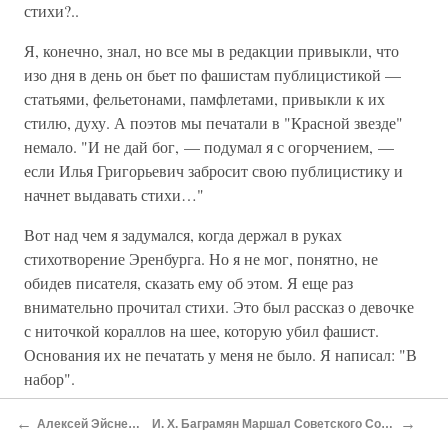
стихи?..
Я, конечно, знал, но все мы в редакции привыкли, что
изо дня в день он бьет по фашистам публицистикой —
статьями, фельетонами, памфлетами, привыкли к их
стилю, духу. А поэтов мы печатали в "Красной звезде"
немало. "И не дай бог, — подумал я с огорчением, —
если Илья Григорьевич забросит свою публицистику и
начнет выдавать стихи…"
Вот над чем я задумался, когда держал в руках
стихотворение Эренбурга. Но я не мог, понятно, не
обидев писателя, сказать ему об этом. Я еще раз
внимательно прочитал стихи. Это был рассказ о девочке
с ниточкой кораллов на шее, которую убил фашист.
Основания их не печатать у меня не было. Я написал: "В
набор".
И хотя я не сказал Илье Григорьевичу о своем отношении
←
→
Алексей Эйснер В Испании
И. X. Баграмян Маршал Советского Союза Гневный миролюбец
к его поэтическому «дерзанию», он, видимо, понял меня