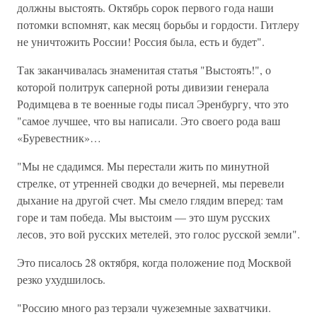
должны выстоять. Октябрь сорок первого года наши
потомки вспомнят, как месяц борьбы и гордости. Гитлеру
не уничтожить России! Россия была, есть и будет".
Так заканчивалась знаменитая статья "Выстоять!", о
которой политрук саперной роты дивизии генерала
Родимцева в те военные годы писал Эренбургу, что это
"самое лучшее, что вы написали. Это своего рода ваш
«Буревестник»…
"Мы не сдадимся. Мы перестали жить по минутной
стрелке, от утренней сводки до вечерней, мы перевели
дыхание на другой счет. Мы смело глядим вперед: там
горе и там победа. Мы выстоим — это шум русских
лесов, это вой русских метелей, это голос русской земли".
Это писалось 28 октября, когда положение под Москвой
резко ухудшилось.
"Россию много раз терзали чужеземные захватчики.