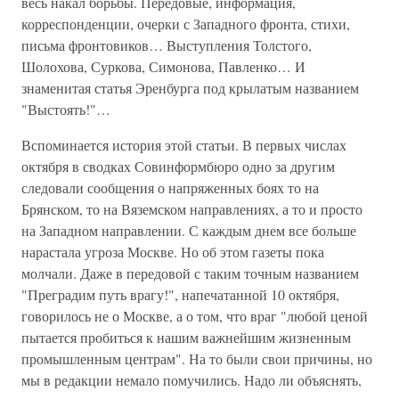
весь накал борьбы. Передовые, информация,
корреспонденции, очерки с Западного фронта, стихи,
письма фронтовиков… Выступления Толстого,
Шолохова, Суркова, Симонова, Павленко… И
знаменитая статья Эренбурга под крылатым названием
"Выстоять!"…
Вспоминается история этой статьи. В первых числах
октября в сводках Совинформбюро одно за другим
следовали сообщения о напряженных боях то на
Брянском, то на Вяземском направлениях, а то и просто
на Западном направлении. С каждым днем все больше
нарастала угроза Москве. Но об этом газеты пока
молчали. Даже в передовой с таким точным названием
"Преградим путь врагу!", напечатанной 10 октября,
говорилось не о Москве, а о том, что враг "любой ценой
пытается пробиться к нашим важнейшим жизненным
промышленным центрам". На то были свои причины, но
мы в редакции немало помучились. Надо ли объяснять,