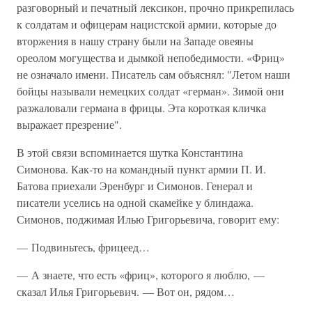
разговорный и печатный лексикон, прочно прикрепилась
к солдатам и офицерам нацистской армии, которые до
вторжения в нашу страну были на Западе овеяны
ореолом могущества и дымкой непобедимости. «Фриц»
не означало имени. Писатель сам объяснял: "Летом наши
бойцы называли немецких солдат «герман». Зимой они
разжаловали германа в фрицы. Эта короткая кличка
выражает презрение".
В этой связи вспоминается шутка Константина
Симонова. Как-то на командный пункт армии П. И.
Батова приехали Эренбург и Симонов. Генерал и
писатели уселись на одной скамейке у блиндажа.
Симонов, поджимая Илью Григорьевича, говорит ему:
— Подвиньтесь, фрицеед…
— А знаете, что есть «фриц», которого я люблю, —
сказал Илья Григорьевич. — Вот он, рядом…