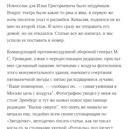
Новоселье для Ильи Григорьевича было неудачным.
Вокруг театра были какие-то рвы и ямы, в первую же
ночь писатель упал и расшибся. Ковыляя, поднялся он ко
мне на второй этаж. Я хотел сразу же отправить его
домой, но он отказался. Статью все же написал, и мы
успели ее поставить в номер.
Командующий противовоздушной обороной генерал М.
С. Громадин, узнав о передислокации редакции, прислал
мне сделанный нашими летчиками с воздуха фотоснимок
этого монументального здания, имевшего очертания
пятиконечной звезды с пятью расходящимися лучами.
"Ваше помещение, — сообщил он, — самая уязвимая в
Москве цель с воздуха". Фотографию увидел у меня на
столе Эренбург и тут же назвал новое пристанище
редакции "Вызов смерти", что опять же нимало не
мешало ему, подобно всем своим сотоварищам по
«Звездочке», методично писать статьи, как он писал
когда-то за столиками уютной «Ротонды» под шелест