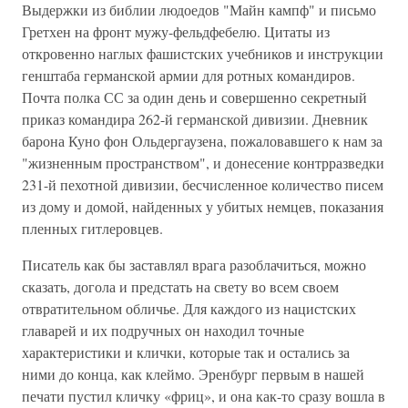
Выдержки из библии людоедов "Майн кампф" и письмо
Гретхен на фронт мужу-фельдфебелю. Цитаты из
откровенно наглых фашистских учебников и инструкции
генштаба германской армии для ротных командиров.
Почта полка СС за один день и совершенно секретный
приказ командира 262-й германской дивизии. Дневник
барона Куно фон Ольдергаузена, пожаловавшего к нам за
"жизненным пространством", и донесение контрразведки
231-й пехотной дивизии, бесчисленное количество писем
из дому и домой, найденных у убитых немцев, показания
пленных гитлеровцев.
Писатель как бы заставлял врага разоблачиться, можно
сказать, догола и предстать на свету во всем своем
отвратительном обличье. Для каждого из нацистских
главарей и их подручных он находил точные
характеристики и клички, которые так и остались за
ними до конца, как клеймо. Эренбург первым в нашей
печати пустил кличку «фриц», и она как-то сразу вошла в