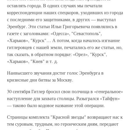
оставлять города. В одних случаях мы печатали
корреспонденции наших спецкоров, уходивших из города
с последними его защитниками, в других — выступал
Эренбург. Эти статьи Ильи Григорьевича появлялись в
газете с заголовками: «Одесса», "Севастополь",
«Харьков», "Курск"… А потом, когда началось изгнание
гитлеровцев с нашей земли, печатались его же статьи, но,
так сказать, в обратном порядке: «Орел», "Курск",
«Харьков», "Киев" и т. д.
Наивысшего звучания достиг голос Эренбурга в
кризисные дни битвы за Москву.
30 сентября Гитлер бросил свои полчища в «генеральное»
наступление для захвата столицы. Разыгрался «Тайфун»
— таково было кодовое название этой операции.
Страницы комплекта "Красной звезды" возвращают нас к
тем суровым, трудным, но героическим дням, передают