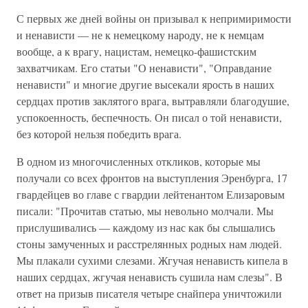
С первых же дней войны он призывал к непримиримости
и ненависти — не к немецкому народу, не к немцам
вообще, а к врагу, нацистам, немецко-фашистским
захватчикам. Его статьи "О ненависти", "Оправдание
ненависти" и многие другие высекали ярость в наших
сердцах против заклятого врага, вытравляли благодушие,
успокоенность, беспечность. Он писал о той ненависти,
без которой нельзя победить врага.
В одном из многочисленных откликов, которые мы
получали со всех фронтов на выступления Эренбурга, 17
гвардейцев во главе с гвардии лейтенантом Елизаровым
писали: "Прочитав статью, мы невольно молчали. Мы
прислушивались — каждому из нас как бы слышались
стоны замученных и расстрелянных родных нам людей.
Мы плакали сухими слезами. Жгучая ненависть кипела в
наших сердцах, жгучая ненависть сушила нам слезы". В
ответ на призыв писателя четыре снайпера уничтожили