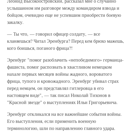
Леонид Высокоостровский, рассказал мне о случайно
услышанном им разговоре между командиром взвода и
бойцом, очевидно еще не успевшим приобрести боевую
закалку.
— Ты что, — говорил офицер солдату, — все
кланяешься? Читал Эренбурга? Перед кем брюхо мажешь,
кого боишься, поганого фрица?!
Эренбург "помог разоблачить «непобедимого» германца-
фашиста, помог распознать в хвастливом немецком
нахале первых месяцев войны жадного, вороватого
фрица, тупого и кровожадного. Эренбург убивал страх
перед немцем, он представлял гитлеровца в его
настоящем виде", — так писал Николай Тихонов в
"Красной звезде" о выступлениях Ильи Григорьевича.
Эренбург откликался на все важнейшие события войны.
Его выступления, если применить военную
терминологию, шли по направлению главного удара.