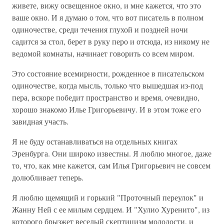
живете, вижу освещенное окно, и мне кажется, что это
ваше окно. И я думаю о том, что вот писатель в полном
одиночестве, среди течения глухой и поздней ночи
садится за стол, берет в руку перо и отсюда, из никому не
ведомой комнаты, начинает говорить со всем миром.
Это состояние всемирности, рожденное в писательском
одиночестве, когда мысль, только что вышедшая из-под
пера, вскоре победит пространство и время, очевидно,
хорошо знакомо Илье Григорьевичу. И в этом тоже его
завидная участь.
Я не буду останавливаться на отдельных книгах
Эренбурга. Они широко известны. Я люблю многое, даже
то, что, как мне кажется, сам Илья Григорьевич не совсем
долюбливает теперь.
Я люблю щемящий и горький "Проточный переулок" и
Жанну Ней с ее милым сердцем. И "Хулио Хуренито", из
которого брызжет веселый скептицизм молодости, и