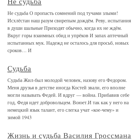
Не судьба
Не судьба О пропасть сомнений под тучами злыми!
Исхлёстан наш разум свирепым дождём. Реву, испытания
в души шальные Приходят обычно, когда их не ждём.
Вкруг горы взаимных обид и упрёков И запах аптечный
испытанных мук. Надежд не осталось для просьб, новых
сроков… И
Судьба
Судьба Жил-был молодой человек, назову его Федором.
Меня друзья в детстве иногда Костей звали, его вполне
могли называть Федей. И вдруг — война. Прибавив себе
год, Федя идет добровольцем. Воюет.И так как у него на
немецкий язык талант, его слегка учат «кое-чему» и
зимой 1943
Жизнь и судьба Василия Гроссмана