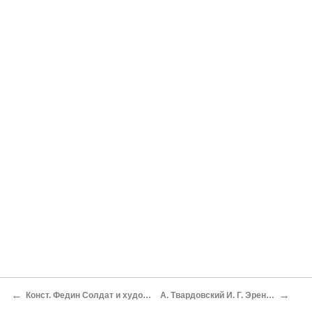
←
→
Конст. Федин Солдат и художник
А. Твардовский И. Г. Эренбург