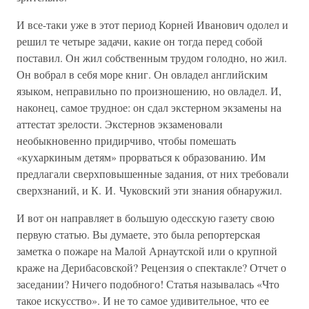
И все-таки уже в этот период Корней Иванович одолел и
решил те четыре задачи, какие он тогда перед собой
поставил. Он жил собственным трудом голодно, но жил.
Он вобрал в себя море книг. Он овладел английским
языком, неправильно по произношению, но овладел. И,
наконец, самое трудное: он сдал экстерном экзамены на
аттестат зрелости. Экстернов экзаменовали
необыкновенно придирчиво, чтобы помешать
«кухаркиным детям» прорваться к образованию. Им
предлагали сверхповышенные задания, от них требовали
сверхзнаний, и К. И. Чуковский эти знания обнаружил.
И вот он направляет в большую одесскую газету свою
первую статью. Вы думаете, это была репортерская
заметка о пожаре на Малой Арнаутской или о крупной
краже на Дерибасовской? Рецензия о спектакле? Отчет о
заседании? Ничего подобного! Статья называлась «Что
такое искусство». И не то самое удивительное, что ее