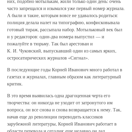
них, подобно мотылькам, жили только один день: очень
часто запрещался и изымался уже первый номер журнала.
А были и такие, которым вовсе не удавалось родиться:
полиция делала налет на типографию, конфисковывала
готовый тираж, рассыпала набор. Мотыльковый век был
и у редакторов: один-два номера выпустил — и
пожалуйте в тюрьму. Так был арестован и
К. И. Чуковский, выпускавший один из самых ярких,
остросатирических журналов «Сигнал».
В последующие годы Корней Иванович много работал в
газетах и журналах, главным образом как литературный
критик.
В это время выявилась одна драгоценная черта его
творчества: он никогда не уходит от затронутого им
вопроса, он все снова и снова возвращается к нему. Так,
начав еще до революции переводить классиков
зарубежной литературы, Корней Иванович работает в
области перевода и сегодня: еще недавно он дал