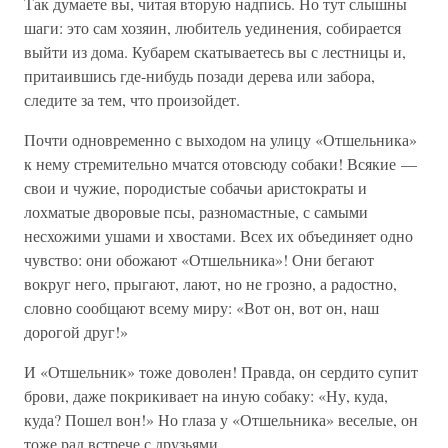
Так думаете вы, читая вторую надпись. Но тут слышны
шаги: это сам хозяин, любитель уединения, собирается
выйти из дома. Кубарем скатываетесь вы с лестницы и,
притаившись где-нибудь позади дерева или забора,
следите за тем, что произойдет.
Почти одновременно с выходом на улицу «Отшельника»
к нему стремительно мчатся отовсюду собаки! Всякие —
свои и чужие, породистые собачьи аристократы и
лохматые дворовые псы, разномастные, с самыми
несхожими ушами и хвостами. Всех их объединяет одно
чувство: они обожают «Отшельника»! Они бегают
вокруг него, прыгают, лают, но не грозно, а радостно,
словно сообщают всему миру: «Вот он, вот он, наш
дорогой друг!»
И «Отшельник» тоже доволен! Правда, он сердито супит
брови, даже покрикивает на иную собаку: «Ну, куда,
куда? Пошел вон!» Но глаза у «Отшельника» веселые, он
тоже рад встрече с друзьями.