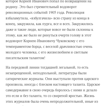
которое Корней Иванович попал по возвращении на
родину. Это был стремительный водоворот
революционных событий 1905 года. Революция
взбаламутила, «взбулгачила» всю страну из конца в
конец, закружила, как пурга, все и всех. Закружились
даже и такие люди, которые вовсе не были склонны к
этому, как же было не ринуться очертя голову в этот
водоворот Корнею Ивановичу Чуковскому с его
темпераментом борца, с веселой драчливостью очень
молодого человека, с его жизнелюбием и светлым
писательским талантом!
На передовой линии тогдашней легальной, то есть
незапрещенной, неподпольной, литературы были
сатирические журналы. Они выступали против царского
произвола, иногда с блеском настоящего таланта. Царское
самодержавие в свою очередь боролось с ними и делало
это если и без таланта, то со свирепой яростью. Жизнь
этих журналов была очень непродолжительной, иные из