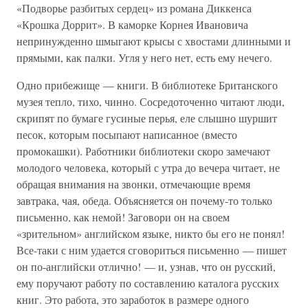
«Подворье разбитых сердец» из романа Диккенса
«Крошка Доррит». В каморке Корнея Ивановича
непринужденно шмыгают крысы с хвостами длинными и
прямыми, как палки. Угля у него нет, есть ему нечего.
Одно прибежище — книги. В библиотеке Британского
музея тепло, тихо, чинно. Сосредоточенно читают люди,
скрипят по бумаге гусиные перья, еле слышно шуршит
песок, которым посыпают написанное (вместо
промокашки). Работники библиотеки скоро замечают
молодого человека, который с утра до вечера читает, не
обращая внимания на звонки, отмечающие время
завтрака, чая, обеда. Объясняется он почему-то только
письменно, как немой! Заговори он на своем
«зрительном» английском языке, никто бы его не понял!
Все-таки с ним удается сговориться письменно — пишет
он по-английски отлично! — и, узнав, что он русский,
ему поручают работу по составлению каталога русских
книг. Это работа, это заработок в размере одного