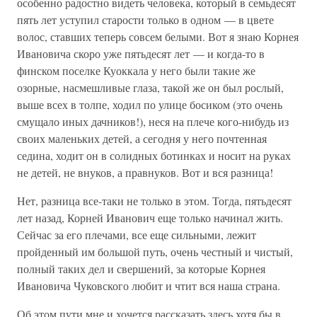
особенно радостно видеть человека, который в семьдесят
пять лет уступил старости только в одном — в цвете
волос, ставших теперь совсем белыми. Вот я знаю Корнея
Ивановича скоро уже пятьдесят лет — и когда-то в
финском поселке Куоккала у него были такие же
озорные, насмешливые глаза, такой же он был рослый,
выше всех в толпе, ходил по улице босиком (это очень
смущало иных дачников!), неся на плече кого-нибудь из
своих маленьких детей, а сегодня у него почтенная
седина, ходит он в солидных ботинках и носит на руках
не детей, не внуков, а правнуков. Вот и вся разница!
Нет, разница все-таки не только в этом. Тогда, пятьдесят
лет назад, Корней Иванович еще только начинал жить.
Сейчас за его плечами, все еще сильными, лежит
пройденный им большой путь, очень честный и чистый,
полный таких дел и свершений, за которые Корнея
Ивановича Чуковского любит и чтит вся наша страна.
Об этом пути мне и хочется рассказать здесь хотя бы в