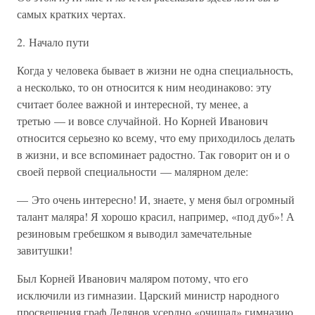
самых кратких чертах.
2. Начало пути
Когда у человека бывает в жизни не одна специальность,
а несколько, то он относится к ним неодинаково: эту
считает более важной и интересной, ту менее, а
третью — и вовсе случайной. Но Корней Иванович
относится серьезно ко всему, что ему приходилось делать
в жизни, и все вспоминает радостно. Так говорит он и о
своей первой специальности — малярном деле:
— Это очень интересно! И, знаете, у меня был огромный
талант маляра! Я хорошо красил, например, «под дуб»! А
резиновым гребешком я выводил замечательные
завитушки!
Был Корней Иванович маляром потому, что его
исключили из гимназии. Царский министр народного
просвещения граф Делянов усердно «очищал» гимназию