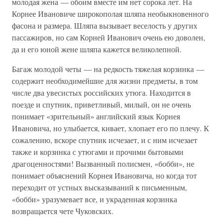
молодая жена — обоим вместе им нет сорока лет. На
Корнее Ивановиче широкополая шляпа необыкновенного
фасона и размера. Шляпа вызывает веселость у других
пассажиров, но сам Корней Иванович очень ею доволен,
да и его юной жене шляпа кажется великолепной.
Багаж молодой четы — на редкость тяжелая корзинка —
содержит необходимейшие для жизни предметы, в том
числе два увесистых российских утюга. Находится в
поезде и спутник, приветливый, милый, он не очень
понимает «зрительный» английский язык Корнея
Ивановича, но улыбается, кивает, хлопает его по плечу. К
сожалению, вскоре спутник исчезает, и с ним исчезает
также и корзинка с утюгами и прочими бытовыми
драгоценностями! Вызванный полисмен, «бобби», не
понимает объяснений Корнея Ивановича, но когда тот
переходит от устных высказываний к письменным,
«бобби» уразумевает все, и украденная корзинка
возвращается чете Чуковских.