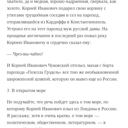
хватило, да и медная, хорошо надраенная, сверкала, как
золото. Корней Иванович подарил свою корзину с
утюгами трущобным соседям и сел на пароход,
отправлявшийся из Кардиффа в Константинополь.
Устроил его на этот пароход муж русской дамы. На
прощанье англичанин в последний раз пожал руку
Корнею Ивановичу и сердечно сказал ему:
— Чрез-вы-чайно!
И Корней Иванович Чуковский отплыл, махая с борта
парохода «Гизелла Грэдель» все тою же необыкновенной
широкополой шляпой, которую он вывез еще из России.
3. В открытом море
Не подумайте, что речь пойдет здесь о том море, по
которому Корней Иванович плыл из Лондона в Россию.
Я расскажу, хотя и очень кратко, о том море —
политическом, общественном, литературном, — в