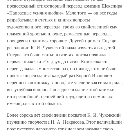
превосходный стихотворный перевод комедии Шекспира
«Напрасные усилия любви». Мало того — он все годы
разрабатывал в статьях и книгах вопросы
художественного перевода, громя со свойственной ему
пламенной яростью плохие, ремесленные переводы,
поощряя и поднимая хорошие. Другой пример. Еще до
революции К. И. Чуковский начал изучать язык детей.
Сперва это были статьи в газетах, потом появилась
первая книжечка «От двух до пяти». Книжечка эта
переиздавалась множество раз, но никогда это не были
простые переиздания: каждый раз Корней Иванович
переписывал книжку заново, все увеличивая ее материал,
все углубляя вопрос. Последнее издание этой книжки —
интереснейший, ценнейший труд, один из немногих,
имеющихся в этой области.
Более сорока лет своей жизни посвятил К. И. Чуковский
изучению творчества Н. А. Некрасова. Этот величайший
поэт русского народного горя недаром называл свою