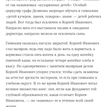
от так называемых «кухаркиных детей». Особый
циркуляр графа Делянова запрещал обучать в гимназиях
«детей кучеров, лакеев, поваров», иначе — детей рабочих
людей. Вот тогда был исключен и Корней Иванович.
Напрасно мать его выстаивала часами в ожидании
директора, напрасно молила не исключать сына.
Гимназия оказалась наглухо закрытой. Корней Иванович
стал маляром, ведь ему надо было жить и кормиться, а
кормежка стоила пять копеек в день: на одну копейку
пшенной каши, на остальные четыре копейки хлеба и
квасу. Но одновременно с занятием малярным делом
Корней Иванович упорно учился, чтобы сдать экзамены
на аттестат зрелости экстерном, то есть при гимназии и
учебном округе. В то же время Корней Иванович читал
великое множество книг: они легли как фундамент той
глубокой образованности, какая отличает Корнея
Ивановича, — он «наживал» ее в течение всей своей
жизни.