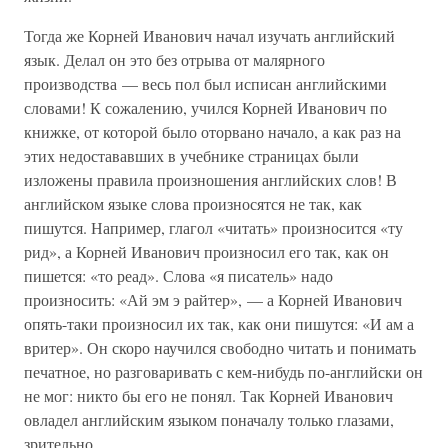
Тогда же Корней Иванович начал изучать английский
язык. Делал он это без отрыва от малярного
производства — весь пол был исписан английскими
словами! К сожалению, учился Корней Иванович по
книжке, от которой было оторвано начало, а как раз на
этих недостававших в учебнике страницах были
изложены правила произношения английских слов! В
английском языке слова произносятся не так, как
пишутся. Например, глагол «читать» произносится «ту
рид», а Корней Иванович произносил его так, как он
пишется: «то реад». Слова «я писатель» надо
произносить: «Ай эм э райтер», — а Корней Иванович
опять-таки произносил их так, как они пишутся: «И ам а
вритер». Он скоро научился свободно читать и понимать
печатное, но разговаривать с кем-нибудь по-английски он
не мог: никто бы его не понял. Так Корней Иванович
овладел английским языком поначалу только глазами,
зрительно.