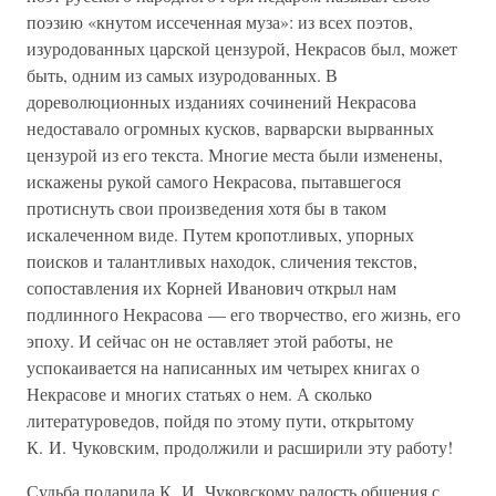
поэзию «кнутом иссеченная муза»: из всех поэтов,
изуродованных царской цензурой, Некрасов был, может
быть, одним из самых изуродованных. В
дореволюционных изданиях сочинений Некрасова
недоставало огромных кусков, варварски вырванных
цензурой из его текста. Многие места были изменены,
искажены рукой самого Некрасова, пытавшегося
протиснуть свои произведения хотя бы в таком
искалеченном виде. Путем кропотливых, упорных
поисков и талантливых находок, сличения текстов,
сопоставления их Корней Иванович открыл нам
подлинного Некрасова — его творчество, его жизнь, его
эпоху. И сейчас он не оставляет этой работы, не
успокаивается на написанных им четырех книгах о
Некрасове и многих статьях о нем. А сколько
литературоведов, пойдя по этому пути, открытому
К. И. Чуковским, продолжили и расширили эту работу!
Судьба подарила К. И. Чуковскому радость общения с