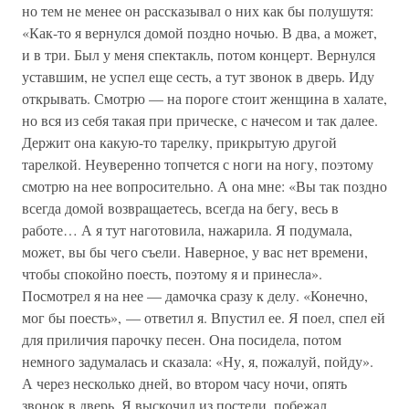
но тем не менее он рассказывал о них как бы полушутя:
«Как-то я вернулся домой поздно ночью. В два, а может,
и в три. Был у меня спектакль, потом концерт. Вернулся
уставшим, не успел еще сесть, а тут звонок в дверь. Иду
открывать. Смотрю — на пороге стоит женщина в халате,
но вся из себя такая при прическе, с начесом и так далее.
Держит она какую-то тарелку, прикрытую другой
тарелкой. Неуверенно топчется с ноги на ногу, поэтому
смотрю на нее вопросительно. А она мне: «Вы так поздно
всегда домой возвращаетесь, всегда на бегу, весь в
работе… А я тут наготовила, нажарила. Я подумала,
может, вы бы чего съели. Наверное, у вас нет времени,
чтобы спокойно поесть, поэтому я и принесла».
Посмотрел я на нее — дамочка сразу к делу. «Конечно,
мог бы поесть», — ответил я. Впустил ее. Я поел, спел ей
для приличия парочку песен. Она посидела, потом
немного задумалась и сказала: «Ну, я, пожалуй, пойду».
А через несколько дней, во втором часу ночи, опять
звонок в дверь. Я выскочил из постели, побежал