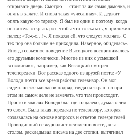
открывать дверь. Смотрю — стоит та же самая дамочка, и
опять в халате. И снова такая «учесанная». И держит
опять какую-то тарелку. Я был не один и поэтому, когда
она хотела открыть рот, чтобы что-то сказать, я приложил
палец: «Тс-с-с…!». Я показал ей, что следует молчать. С
тех пор она больше не приходила. Наверное, обиделась».
Иногда серьезное поведение Высоцкого воспринималось
его друзьями комически. Многие из них с усмешкой
вспоминают, например, как Высоцкий смотрел
телепередачи. Вот рассказ одного из друзей поэта: «У
Володи почти все время работал телевизор. Он мог
сидеть несколько часов подряд, глядя на экран, но при
этом на самом деле не замечать, что там происходит.
Просто в мыслях Володя был где-то далеко, думал о чем-
то своем. Была такая передача по телевизору, которая
создавалась на основе вопросов и ответов телезрителей.
Проводивший ее журналист неизменно восседал за
столом, раскладывал письма на две стопки, вытягивал