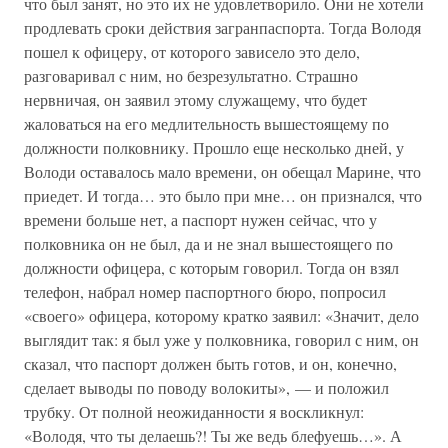
что был занят, но это их не удовлетворило. Они не хотели
продлевать сроки действия загранпаспорта. Тогда Володя
пошел к офицеру, от которого зависело это дело,
разговаривал с ним, но безрезультатно. Страшно
нервничая, он заявил этому служащему, что будет
жаловаться на его медлительность вышестоящему по
должности полковнику. Прошло еще несколько дней, у
Володи оставалось мало времени, он обещал Марине, что
приедет. И тогда… это было при мне… он признался, что
времени больше нет, а паспорт нужен сейчас, что у
полковника он не был, да и не знал вышестоящего по
должности офицера, с которым говорил. Тогда он взял
телефон, набрал номер паспортного бюро, попросил
«своего» офицера, которому кратко заявил: «Значит, дело
выглядит так: я был уже у полковника, говорил с ним, он
сказал, что паспорт должен быть готов, и он, конечно,
сделает выводы по поводу волокиты», — и положил
трубку. От полной неожиданности я воскликнул:
«Володя, что ты делаешь?! Ты же ведь блефуешь…». А