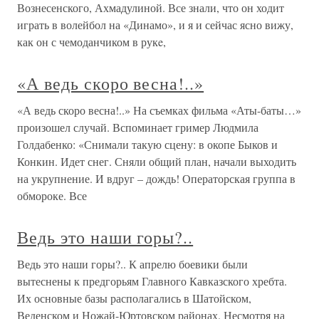
Вознесенского, Ахмадулиной. Все знали, что он ходит
играть в волейбол на «Динамо», и я и сейчас ясно вижу,
как он с чемоданчиком в рукe,
«А ведь скоро весна!..»
«А ведь скоро весна!..» На съемках фильма «Аты-баты…»
произошел случай. Вспоминает гример Людмила
Голдабенко: «Снимали такую сцену: в окопе Быков и
Конкин. Идет снег. Сняли общий план, начали выходить
на укрупнение. И вдруг – дождь! Операторская группа в
обмороке. Все
Ведь это наши горы?..
Ведь это наши горы?.. К апрелю боевики были
вытеснены к предгорьям Главного Кавказского хребта.
Их основные базы располагались в Шатойском,
Веденском и Ножай-Юртовском районах. Несмотря на