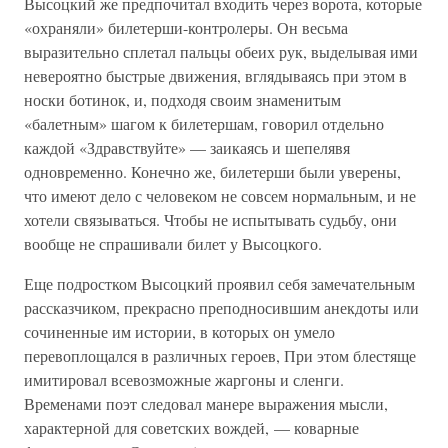
Высоцкий же предпочитал входить через ворота, которые
«охраняли» билетерши-контролеры. Он весьма
выразительно сплетал пальцы обеих рук, выделывая ими
невероятно быстрые движения, вглядываясь при этом в
носки ботинок, и, подходя своим знаменитым
«балетным» шагом к билетершам, говорил отдельно
каждой «Здравствуйте» — заикаясь и шепелявя
одновременно. Конечно же, билетерши были уверены,
что имеют дело с человеком не совсем нормальным, и не
хотели связываться. Чтобы не испытывать судьбу, они
вообще не спрашивали билет у Высоцкого.
Еще подростком Высоцкий проявил себя замечательным
рассказчиком, прекрасно преподносившим анекдоты или
сочиненные им истории, в которых он умело
перевоплощался в различных героев, При этом блестяще
имитировал всевозможные жаргоны и сленги.
Временами поэт следовал манере выражения мысли,
характерной для советских вождей, — коварные