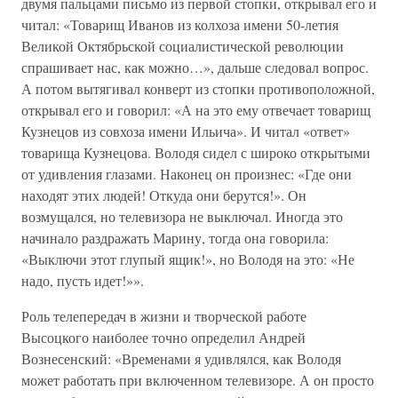
двумя пальцами письмо из первой стопки, открывал его и
читал: «Товарищ Иванов из колхоза имени 50-летия
Великой Октябрьской социалистической революции
спрашивает нас, как можно…», дальше следовал вопрос.
А потом вытягивал конверт из стопки противоположной,
открывал его и говорил: «А на это ему отвечает товарищ
Кузнецов из совхоза имени Ильича». И читал «ответ»
товарища Кузнецова. Володя сидел с широко открытыми
от удивления глазами. Наконец он произнес: «Где они
находят этих людей! Откуда они берутся!». Он
возмущался, но телевизора не выключал. Иногда это
начинало раздражать Марину, тогда она говорила:
«Выключи этот глупый ящик!», но Володя на это: «Не
надо, пусть идет!»».
Роль телепередач в жизни и творческой работе
Высоцкого наиболее точно определил Андрей
Вознесенский: «Временами я удивлялся, как Володя
может работать при включенном телевизоре. А он просто