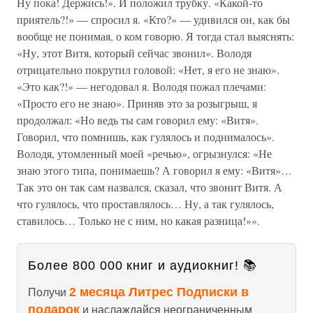
Ну пока! Держись!». И положил трубку. «Какой-то
приятель?!» — спросил я. «Кто?» — удивился он, как бы
вообще не понимая, о ком говорю. Я тогда стал выяснять:
«Ну, этот Витя, который сейчас звонил». Володя
отрицательно покрутил головой: «Нет, я его не знаю».
«Это как?!» — негодовал я. Володя пожал плечами:
«Просто его не знаю». Приняв это за розыгрыш, я
продолжал: «Но ведь ты сам говорил ему: «Витя».
Говорил, что помнишь, как гулялось и поднималось».
Володя, утомленный моей «речью», огрызнулся: «Не
знаю этого типа, понимаешь? А говорил я ему: «Витя»…
Так это он так сам назвался, сказал, что звонит Витя. А
что гулялось, что проставлялось… Ну, а так гулялось,
ставилось… Только не с ним, но какая разница!»».
Более 800 000 книг и аудиокниг! 📚
2 месяца Литрес Подписки в
Получи
подарок
и наслаждайся неограниченным