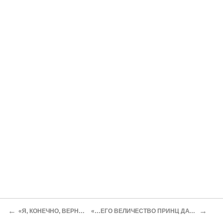
←
→
«Я, КОНЕЧНО, ВЕРНУСЬ…»
«…ЕГО ВЕЛИЧЕСТВО ПРИНЦ ДАТСКИЙ…»