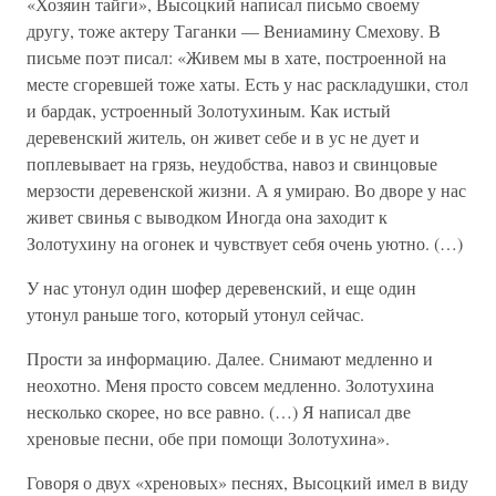
«Хозяин тайги», Высоцкий написал письмо своему
другу, тоже актеру Таганки — Вениамину Смехову. В
письме поэт писал: «Живем мы в хате, построенной на
месте сгоревшей тоже хаты. Есть у нас раскладушки, стол
и бардак, устроенный Золотухиным. Как истый
деревенский житель, он живет себе и в ус не дует и
поплевывает на грязь, неудобства, навоз и свинцовые
мерзости деревенской жизни. А я умираю. Во дворе у нас
живет свинья с выводком Иногда она заходит к
Золотухину на огонек и чувствует себя очень уютно. (…)
У нас утонул один шофер деревенский, и еще один
утонул раньше того, который утонул сейчас.
Прости за информацию. Далее. Снимают медленно и
неохотно. Меня просто совсем медленно. Золотухина
несколько скорее, но все равно. (…) Я написал две
хреновые песни, обе при помощи Золотухина».
Говоря о двух «хреновых» песнях, Высоцкий имел в виду