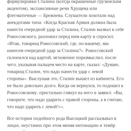
формулировки Сталина (всегда окрашенные грузинским
акцентом), экспансивные речи Хрущева или
флегматичные — Брежнева. Слушатели хохотали над
анекдотами типа: «Когда Красная Армия должна была
нанести очередной удар за Сталина, Сталин вызвал к себе
Рокоссовского, разложил перед ним карту и спросил:
«Итак, товарищ Рокоссовский, где, по-вашему, мы
нанесем очередной удар за Сталина?». Рокоссовский
склонился над картой, мгновение поразмыслил, после
чего, указывая пальцем место на карте, сказал: «Думаю,
товарищ Сталин, что надо нанести удар с левой
стороны». Выслушав это, Сталин вышел из кабинета. Его
не было довольно долго. Когда он вернулся, то подошел к
Рокоссовскому, пристально глянул на него и заявил: «Вы,
говорите, что надо ударить с правой стороны, а я считаю,
что надо ударить с левой!»».
Все истории подобного рода Высоцкий рассказывал в
лицах, неустанно при этом меняя интонацию и тембр