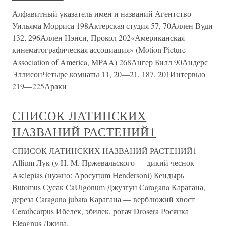
Алфавитный указатель имен и названий Агентство
Уильяма Морриса 198Актерская студия 57, 70Аллен Вуди
132, 296Аллен Нэнси, Прокол 202«Американская
кинематографическая ассоциация» (Motion Picture
Association of America, MPAA) 268Ангер Билл 90Андерс
ЭллисонЧетыре комнаты 11, 20—21, 187, 201Интервью
219—225Араки
СПИСОК ЛАТИНСКИХ
НАЗВАНИЙ РАСТЕНИЙ1
СПИСОК ЛАТИНСКИХ НАЗВАНИЙ РАСТЕНИЙ1
Allium Лук (у H. M. Пржевальского — дикий чеснок
Asclepias (нужно: Аросупum Hendersoni) Кендырь
Butomus Сусак CaUigonum Джузгун Caragana Карагана,
дереза Caragana jubata Карагана — верблюжий хвост
Ceratbcarpus Ибелек, эбилек, рогач Drosera Росянка
Eleagnus Джида,