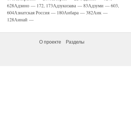
628Адзино — 172, 173Адзукизава — 83Адзуми — 603,
604Азиатская Россия — 180Аибара — 382Аик —
128Аинай —
О проекте
Разделы