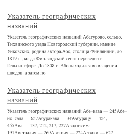
Указатель географических
названий
Указатель географических названий Абатурово, сельцо,
Тихвинского уезда Новгородский губернии, имение
Унковских, родина автора.Або, столица Финляндии, до
1819 г., когда Финляндский сенат переведен в
Гельсингфорс. До 1808 г. Або находился во владении
шведов, а затем по
Указатель географических
названий
Указатель географических названий Абе–кава — 245Абе–
но–сада — 657Абуракава — 349Абурацу — 454,
455Ава — 137, 212, 217, 227Авадзисима —
191Австралия — 269Австрия — 224Адзики — 627,