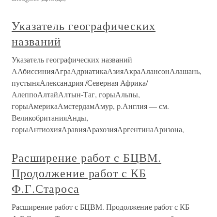
Указатель географических
названий
Указатель географических названий
ААбиссинияАграАдриатикаАзияАкраАлансонАлашань,
пустыняАлександрия /Северная Африка/
АлеппоАлтайАлтын-Таг, горыАльпы,
горыАмерикаАмстердамАмур, p.Англия — см.
ВеликобританияАнды,
горыАнтиохияАравияАрахозияАргентинаАризона,
Расширение работ с БЦВМ.
Продолжение работ с КБ
Ф.Г.Староса
Расширение работ с БЦВМ. Продолжение работ с КБ