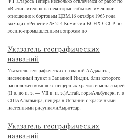
Ф.Г.Староса Теперь несколько отвлечемся от работ по
«Вычислителю» на некоторые события, имеющие
отношение к бортовым ЦВМ.16 октября 1963 года
выходит «Решение № 214 Комиссии ВСНХ СССР по
военно-промышленным вопросам по
Указатель географических
названий
Указатель географических названий ААджанта,
населенный пункт в Западной Индии, близ которого
расположен комплекс пещерных храмов и монастырей
(II в. до н. э. — VII в. н. э.)Алтай, горыАльбукерк, г. в
СШААльтамира, пещера в Испании с красочными
настенными рисункамиАмритсар,
Указатель географических
названий