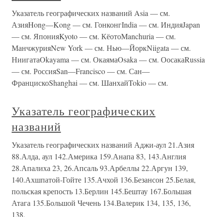
Указатель географических названий Asia — см.
АзияHong—Kong — см. ГонконгIndia — см. ИндияJapan
— см. ЯпонияKyoto — см. КёотоManchuria — см.
МанчжурияNew York — см. Нью—ЙоркNiigata — см.
НиигатаOkayama — см. ОкаямаOsaka — см. ОосакаRussia
— см. РоссияSan—Francisco — см. Сан—
ФранцискоShanghai — см. ШанхайTokio — см.
Указатель географических
названий
Указатель географических названий Аджи-аул 21.Азия
88.Алда, аул 142.Америка 159.Анапа 83, 143.Англия
28.Апалиха 23, 26.Апсаль 93.Арбеллы 22.Аргун 139,
140.Ахшпатой-Гойте 135.Ачхой 136.Безансон 25.Белая,
польская крепость 13.Берлин 145.Бештау 167.Большая
Атага 135.Большой Чечень 134.Валерик 134, 135, 136,
138,