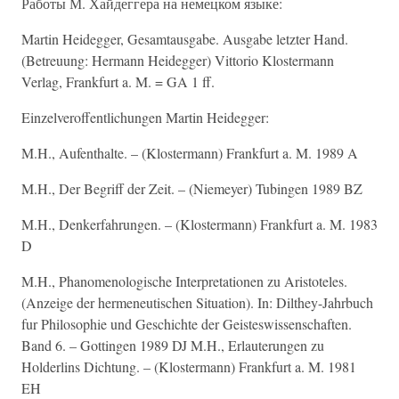
Работы М. Хайдеггера на немецком языке:
Martin Heidegger, Gesamtausgabe. Ausgabe letzter Hand.
(Betreuung: Hermann Heidegger) Vittorio Klostermann
Verlag, Frankfurt a. M. = GA 1 ff.
Einzelveroffentlichungen Martin Heidegger:
M.H., Aufenthalte. – (Klostermann) Frankfurt a. M. 1989 A
M.H., Der Begriff der Zeit. – (Niemeyer) Tubingen 1989 BZ
M.H., Denkerfahrungen. – (Klostermann) Frankfurt a. M. 1983
D
M.H., Phanomenologische Interpretationen zu Aristoteles.
(Anzeige der hermeneutischen Situation). In: Dilthey-Jahrbuch
fur Philosophie und Geschichte der Geisteswissenschaften.
Band 6. – Gottingen 1989 DJ M.H., Erlauterungen zu
Holderlins Dichtung. – (Klostermann) Frankfurt a. M. 1981
EH