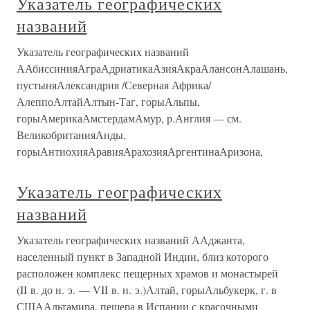
Указатель географических
названий
Указатель географических названий
ААбиссинияАграАдриатикаАзияАкраАлансонАлашань,
пустыняАлександрия /Северная Африка/
АлеппоАлтайАлтын-Таг, горыАльпы,
горыАмерикаАмстердамАмур, p.Англия — см.
ВеликобританияАнды,
горыАнтиохияАравияАрахозияАргентинаАризона,
Указатель географических
названий
Указатель географических названий ААджанта,
населенный пункт в Западной Индии, близ которого
расположен комплекс пещерных храмов и монастырей
(II в. до н. э. — VII в. н. э.)Алтай, горыАльбукерк, г. в
СШААльтамира, пещера в Испании с красочными