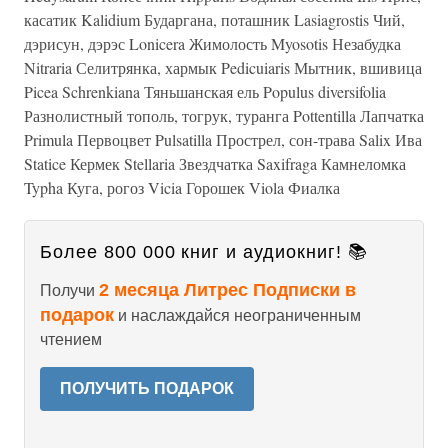
касатик Kalidium Бударгана, поташник Lasiagrostis Чий,
дэрисун, дэрэс Lonicera Жимолость Myosotis Незабудка
Nitraria Селитрянка, хармык Pedicuiaris Мытник, вшивица
Picea Schrenkiana Тяньшанская ель Populus diversifolia
Разнолистный тополь, тогрук, туранга Pottentilla Лапчатка
Primula Первоцвет Pulsatilla Прострел, сон-трава Salix Ива
Statice Кермек Stellaria Звездчатка Saxifraga Камнеломка
Typha Куга, рогоз Vicia Горошек Viola Фиалка
Более 800 000 книг и аудиокниг! 📚
2 месяца Литрес Подписки в
Получи
подарок
и наслаждайся неограниченным
чтением
ПОЛУЧИТЬ ПОДАРОК