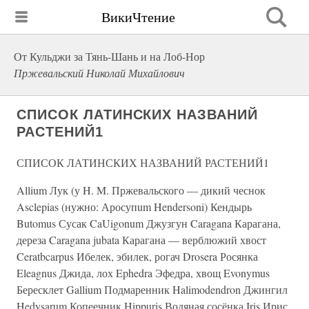
ВикиЧтение
От Кульджи за Тянь-Шань и на Лоб-Нор
Пржевальский Николай Михайлович
СПИСОК ЛАТИНСКИХ НАЗВАНИЙ
РАСТЕНИЙ1
СПИСОК ЛАТИНСКИХ НАЗВАНИЙ РАСТЕНИЙ1
Allium Лук (у H. M. Пржевальского — дикий чеснок
Asclepias (нужно: Аросупum Hendersoni) Кендырь
Butomus Сусак CaUigonum Джузгун Caragana Карагана,
дереза Caragana jubata Карагана — верблюжий хвост
Ceratbcarpus Ибелек, эбилек, рогач Drosera Росянка
Eleagnus Джида, лох Ephedra Эфедра, хвощ Evonymus
Бересклет Gallium Подмаренник Halimodendron Джингил
Hedysarum Копеечник Hippuris Водяная сосёнка Iris Ирис,