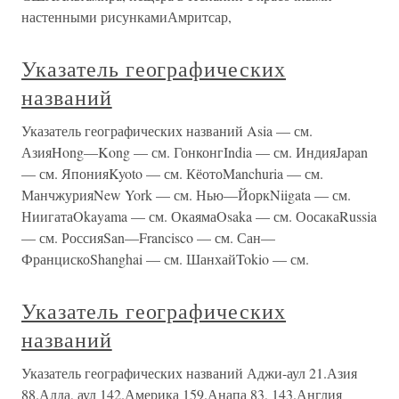
настенными рисункамиАмритсар,
Указатель географических
названий
Указатель географических названий Asia — см.
АзияHong—Kong — см. ГонконгIndia — см. ИндияJapan
— см. ЯпонияKyoto — см. КёотоManchuria — см.
МанчжурияNew York — см. Нью—ЙоркNiigata — см.
НиигатаOkayama — см. ОкаямаOsaka — см. ОосакаRussia
— см. РоссияSan—Francisco — см. Сан—
ФранцискоShanghai — см. ШанхайTokio — см.
Указатель географических
названий
Указатель географических названий Аджи-аул 21.Азия
88.Алда, аул 142.Америка 159.Анапа 83, 143.Англия