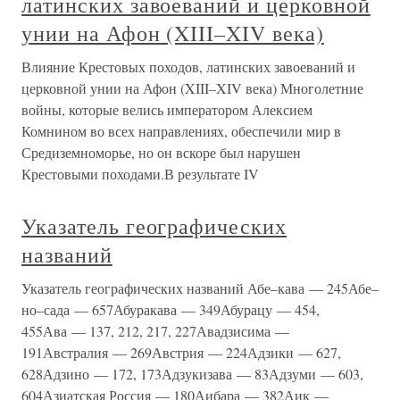
латинских завоеваний и церковной
унии на Афон (XIII–XIV века)
Влияние Крестовых походов, латинских завоеваний и
церковной унии на Афон (XIII–XIV века) Многолетние
войны, которые велись императором Алексием
Комнином во всех направлениях, обеспечили мир в
Средиземноморье, но он вскоре был нарушен
Крестовыми походами.В результате IV
Указатель географических
названий
Указатель географических названий Абе–кава — 245Абе–
но–сада — 657Абуракава — 349Абурацу — 454,
455Ава — 137, 212, 217, 227Авадзисима —
191Австралия — 269Австрия — 224Адзики — 627,
628Адзино — 172, 173Адзукизава — 83Адзуми — 603,
604Азиатская Россия — 180Аибара — 382Аик —