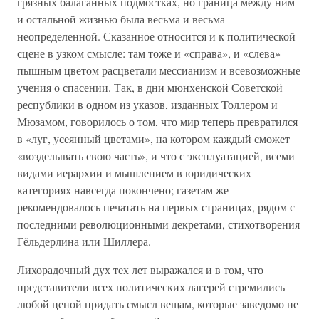
грязных балаганных подмостках, но граница между ним
и остальной жизнью была весьма и весьма
неопределенной. Сказанное относится и к политической
сцене в узком смысле: там тоже и «справа», и «слева»
пышным цветом расцветали мессианизм и всевозможные
учения о спасении. Так, в дни мюнхенской Советской
республики в одном из указов, изданных Толлером и
Мюзамом, говорилось о том, что мир теперь превратился
в «луг, усеянный цветами», на котором каждый сможет
«возделывать свою часть», и что с эксплуатацией, всеми
видами иерархии и мышлением в юридических
категориях навсегда покончено; газетам же
рекомендовалось печатать на первых страницах, рядом с
последними революционными декретами, стихотворения
Гёльдерлина или Шиллера.
Лихорадочный дух тех лет выражался и в том, что
представители всех политических лагерей стремились
любой ценой придать смысл вещам, которые заведомо не