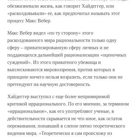
обезжизневали жизнь, как говорит Хайдеггер, или
«расколдовывали» ее, как предпочитал называть этот
процесс Макс Вебер.
Макс Вебер видел «по ту сторону» этого
расколдованного мира рациональности только одну
сферу – приватизированную сферу личных и не
поддающихся дальнейшей рационализации «оценочных
суждений». Из этого приватного убежища и
выплескиваются мировоззрения, против которых в
принципе ничего нельзя возразить, если только они не
претендуют на научную достоверность.
Хайдеггер выступил с еще более непримиримой
критикой иррационального. По его мнению, за термином
«иррациональное», как его употребляют ученые, в
действительности скрывается не что иное, как остаток
переживания, попавший в слепое пятно теоретического
видения мира. «Теоретически я сам происхожу из