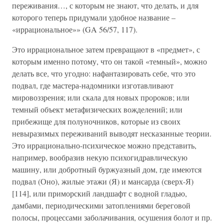
переживания…, с которым не знают, что делать, и для
которого теперь придумали удобное название –
«иррациональное»» (GA 56/57, 117).
Это иррациональное затем превращают в «предмет», с
которым именно потому, что он такой «темный», можно
делать все, что угодно: нафантазировать себе, что это
подвал, где мастера-надомники изготавливают
мировоззрения; или скала для новых пророков; или
темный объект метафизических вожделений; или
прибежище для полуночников, которые из своих
невыразимых переживаний выводят несказанные теории.
Это иррационально-психическое можно представить,
например, вообразив некую психогидравлическую
машину, или добротный буржуазный дом, где имеются
подвал (Оно), жилые этажи (Я) и мансарда (сверх-Я)
[114], или приморский ландшафт с водной гладью,
дамбами, периодическими затоплениями береговой
полосы, процессами заболачивания, осушения болот и пр.