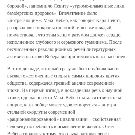
бородой», напомнило Левиту «угрюмо-пламенные лики
бамбергских пророков». Впечатление было
«потрясающим». Макс Вебер, как говорит Карл Лёвит,
разорвал «все покровы иллюзий, и все же каждый
почувствовал, что этим ясным разумом движет сердце,
исполненное глубокого и серьезного гуманизма. После
бесчисленных революционных речей литературных
активистов слово Вебера воспринималось как спасение».
В этом докладе, который сразу же был опубликован и
вызвал ожесточенные споры в самых широких кругах
общества, содержался трезвый анализ современной
эпохи. На первый взгляд, в докладе шла речь о научной
этике, однако по сути Макс Вебер пытался ответить на
вопрос, как вообще может удовлетворяться – внутри
стальной скорлупы современной
«рационализированной» цивилизации – свойственная
человеку потребность в осмысленной жизни. Ответ
Вебера сводился к тому, что наука, которая через