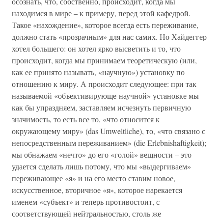
осознать, что, собственно, происходит, когда мы
находимся в мире – к примеру, перед этой кафедрой.
Такое «нахождение», которое всегда есть переживание,
должно стать «прозрачным» для нас самих. Но Хайдеггер
хотел большего: он хотел ярко высветить и то, что
происходит, когда мы принимаем теоретическую (или,
как ее принято называть, «научную») установку по
отношению к миру. А происходит следующее: при так
называемой «объективирующе-научной» установке мы
как бы упраздняем, заставляем исчезнуть первичную
значимость, то есть все то, «что относится к
окружающему миру» (das Umweltliche), то, «что связано с
непосредственным переживанием» (die Erlebnishaftigkeit);
мы обнажаем «нечто» до его «голой» вещности – это
удается сделать лишь потому, что мы «выдергиваем»
переживающее «я» и на его место ставим новое,
искусственное, вторичное «я», которое нарекается
именем «субъект» и теперь противостоит, с
соответствующей нейтральностью, столь же