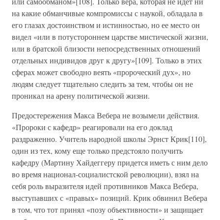
или самообманом»[108]. Только вера, которая не идет ни
на какие обманчивые компромиссы с наукой, обладала в
его глазах достоинством и истинностью, но ее место он
видел «или в потустороннем царстве мистической жизни,
или в братской близости непосредственных отношений
отдельных индивидов друг к другу»[109]. Только в этих
сферах может свободно веять «пророческий дух», но
людям следует тщательно следить за тем, чтобы он не
проникал на арену политической жизни.
Предостережения Макса Вебера не возымели действия.
«Пророки с кафедр» реагировали на его доклад
раздраженно. Учитель народной школы Эрнст Крик[110],
один из тех, кому еще только предстояло получить
кафедру (Мартину Хайдеггеру придется иметь с ним дело
во время национал-социалистской революции), взял на
себя роль выразителя идей противников Макса Вебера,
выступавших с «правых» позиций. Крик обвинил Вебера
в том, что тот принял «позу объективности» и защищает