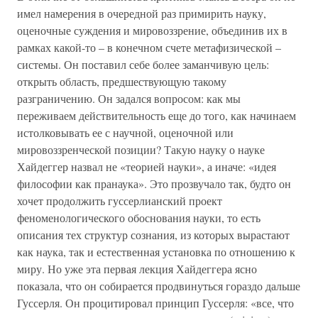
имел намерения в очередной раз примирить науку,
оценочные суждения и мировоззрение, объединив их в
рамках какой-то – в конечном счете метафизической –
системы. Он поставил себе более заманчивую цель:
открыть область, предшествующую такому
разграничению. Он задался вопросом: как мы
переживаем действительность еще до того, как начинаем
истолковывать ее с научной, оценочной или
мировоззренческой позиции? Такую науку о науке
Хайдеггер назвал не «теорией науки», а иначе: «идея
философии как пранаука». Это прозвучало так, будто он
хочет продолжить гуссерлианский проект
феноменологического обоснования науки, то есть
описания тех структур сознания, из которых вырастают
как наука, так и естественная установка по отношению к
миру. Но уже эта первая лекция Хайдеггера ясно
показала, что он собирается продвинуться гораздо дальше
Гуссерля. Он процитировал принцип Гуссерля: «все, что