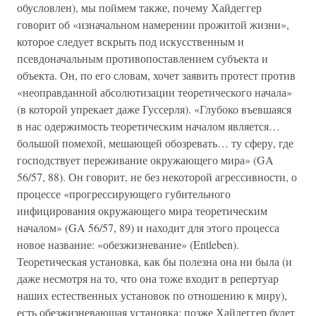
обусловлен), мы поймем также, почему Хайдеггер
говорит об «изначальном намерении прожитой жизни»,
которое следует вскрыть под искусственным и
псевдоначальным противопоставлением субъекта и
объекта. Он, по его словам, хочет заявить протест против
«неоправданной абсолютизации теоретического начала»
(в которой упрекает даже Гуссерля). «Глубоко въевшаяся
в нас одержимость теоретическим началом является…
большой помехой, мешающей обозревать… ту сферу, где
господствует переживание окружающего мира» (GA
56/57, 88). Он говорит, не без некоторой агрессивности, о
процессе «прогрессирующего губительного
инфицирования окружающего мира теоретическим
началом» (GA 56/57, 89) и находит для этого процесса
новое название: «обезжизневание» (Entleben).
Теоретическая установка, как бы полезна она ни была (и
даже несмотря на то, что она тоже входит в репертуар
наших естественных установок по отношению к миру),
есть обезжизневающая установка; позже Хайдеггер будет