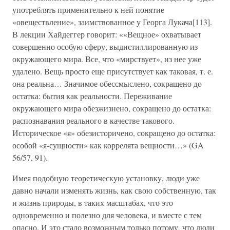
употреблять применительно к ней понятие
«овеществление», заимствованное у Георга Лукача[113].
В лекции Хайдеггер говорит: ««Вещное» охватывает
совершенно особую сферу, выдистиллированную из
окружающего мира. Все, что «мирствует», из нее уже
удалено. Вещь просто еще присутствует как таковая, т. е.
она реальна… Значимое обессмыслено, сокращено до
остатка: бытия как реальности. Переживание
окружающего мира обезжизнено, сокращено до остатка:
распознавания реального в качестве такового.
Историческое «я» обезисторичено, сокращено до остатка:
особой «я-сущности» как коррелята вещности…» (GA
56/57, 91).
Имея подобную теоретическую установку, люди уже
давно начали изменять жизнь, как свою собственную, так
и жизнь природы, в таких масштабах, что это
одновременно и полезно для человека, и вместе с тем
опасно. И это стало возможным только потому, что люди