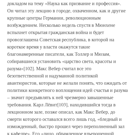
докладом на тему «Наука как призвание и профессия».
Он читал эту лекцию в городе, охваченном, как и другие
крупные центры Германии, революционным
возбуждением. Несколько недель спустя в Мюнхене
вспыхнет открытая гражданская война и будет
провозглашена Советская республика, в которой на
короткое время у власти окажутся такие
благонамеренные писатели, как Толлер и Мюзам,
собиравшиеся установить «царство света, красоты и
разума»[102]. Макс Вебер считал все это
безответственной и надуманной политикой
авантюристов, которые не желали понять, что ожидать от
политики конкретного воплощения идей счастья и разума
– значит предъявлять к ней чрезмерно завышенные
требования. Карл Лёвит[103], находившийся тогда в
лекционном зале, позже описал, как Макс Вебер, до
смерти которого оставался всего лишь год, «бледный и
изможденный, быстро прошел через переполненный зал
к кафедре». Его «лицо, обрамленное взъерошенной