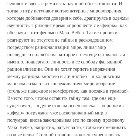
человек и здесь стремится к научной объективности. И
тогда в игру вступают конъюнктурные мировоззрения,
которые добиваются доверия к себе, драпируясь в одежды
научности. Приходит время «пророчеств с кафедры», как
обозначил этот феномен Макс Вебер. Такие пророки
реагируют на отсутствие тайны в расколдованном
посредством рационализации мире, лишая мир
последнего волшебства, которое в нем еще оставалось: а
именно, подвергают личность и ее свободу фальшивой
рационализации. Они не хотят терпеть напряжения
между рациональностью и личностью – и колдовским
манером создают из «переживания» мировоззрение
(столь же надежное и комфортное, как поездка в трамвае).
Вместо того, чтобы оставить тайну там, где она еще
существует, – в душе отдельного человека, – «пророки с
кафедр» погружают уже расколдованный мир в
полумрак, вновь заколдовывая его по своему произволу.
Макс Вебер, напротив, ратует за то, чтобы не смешивать
разные вещи. С одной стороны, должен существовать