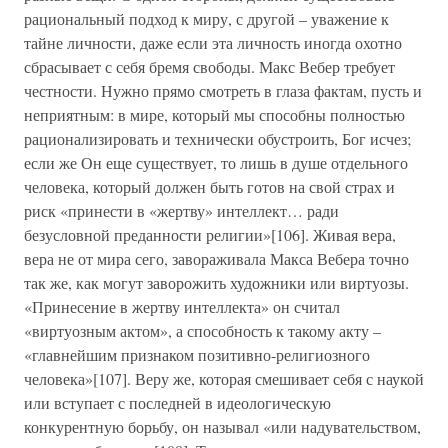
рациональный подход к миру, с другой – уважение к
тайне личности, даже если эта личность иногда охотно
сбрасывает с себя бремя свободы. Макс Вебер требует
честности. Нужно прямо смотреть в глаза фактам, пусть и
неприятным: в мире, который мы способны полностью
рационализировать и технически обустроить, Бог исчез;
если же Он еще существует, то лишь в душе отдельного
человека, который должен быть готов на свой страх и
риск «принести в «жертву» интеллект… ради
безусловной преданности религии»[106]. Живая вера,
вера не от мира сего, завораживала Макса Вебера точно
так же, как могут заворожить художники или виртуозы.
«Принесение в жертву интеллекта» он считал
«виртуозным актом», а способность к такому акту –
«главнейшим признаком позитивно-религиозного
человека»[107]. Веру же, которая смешивает себя с наукой
или вступает с последней в идеологическую
конкурентную борьбу, он называл «или надувательством,