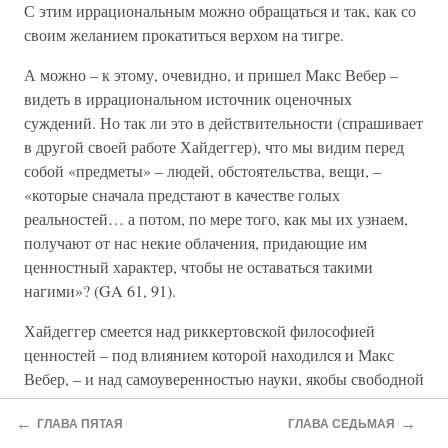
С этим иррациональным можно обращаться и так, как со
своим желанием прокатиться верхом на тигре.
А можно – к этому, очевидно, и пришел Макс Вебер –
видеть в иррациональном источник оценочных
суждений. Но так ли это в действительности (спрашивает
в другой своей работе Хайдеггер), что мы видим перед
собой «предметы» – людей, обстоятельства, вещи, –
«которые сначала предстают в качестве голых
реальностей… а потом, по мере того, как мы их узнаем,
получают от нас некие облачения, придающие им
ценностный характер, чтобы не оставаться такими
нагими»? (GA 61, 91).
Хайдеггер смеется над риккертовской философией
ценностей – под влиянием которой находился и Макс
Вебер, – и над самоуверенностью науки, якобы свободной
от оценочных суждений. Но совсем иначе, с холодной
←
→
яростью он говорит о метафизике назидательного,
ГЛАВА ПЯТАЯ
ГЛАВА СЕДЬМАЯ