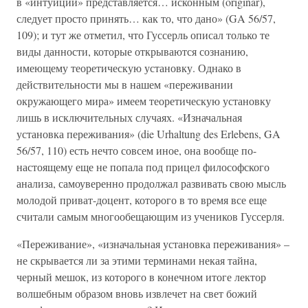
в «интуиции» представляется… исконным (originar),
следует просто принять… как то, что дано» (GA 56/57,
109); и тут же отметил, что Гуссерль описал только те
виды данности, которые открываются сознанию,
имеющему теоретическую установку. Однако в
действительности мы в нашем «переживании
окружающего мира» имеем теоретическую установку
лишь в исключительных случаях. «Изначальная
установка переживания» (die Urhaltung des Erlebens, GA
56/57, 110) есть нечто совсем иное, она вообще по-
настоящему еще не попала под прицел философского
анализа, самоуверенно продолжал развивать свою мысль
молодой приват-доцент, которого в то время все еще
считали самым многообещающим из учеников Гуссерля.
«Переживание», «изначальная установка переживания» –
не скрывается ли за этими терминами некая тайна,
черный мешок, из которого в конечном итоге лектор
волшебным образом вновь извлечет на свет божий