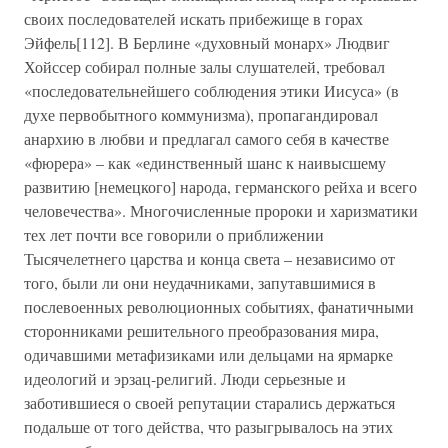
своих последователей искать прибежище в горах
Эйфель[112]. В Берлине «духовный монарх» Людвиг
Хойссер собирал полные залы слушателей, требовал
«последовательнейшего соблюдения этики Иисуса» (в
духе первобытного коммунизма), пропагандировал
анархию в любви и предлагал самого себя в качестве
«фюрера» – как «единственный шанс к наивысшему
развитию [немецкого] народа, германского рейха и всего
человечества». Многочисленные пророки и харизматики
тех лет почти все говорили о приближении
Тысячелетнего царства и конца света – независимо от
того, были ли они неудачниками, запутавшимися в
послевоенных революционных событиях, фанатичными
сторонниками решительного преобразования мира,
одичавшими метафизиками или дельцами на ярмарке
идеологий и эрзац-религий. Люди серьезные и
заботившиеся о своей репутации старались держаться
подальше от того действа, что разыгрывалось на этих