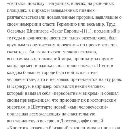
«святых»: повсюду – на улицах, в лесах, на рыночных
площадях, в цирках и задымленных пивных –
разглагольствовали новоявленные пророки, заявлявшие о
своем намерении спасти Германию или весь мир. Труд
Освальда Шпенглера «Закат Европы»[111], проданный в
те годы в количестве шестисот тысяч экземпляров, был
крупным теоретическим проектом – но проект этот, так
сказать, разбился на тысячи мелких осколков,
всевозможных толкований мира, проникнутых духом
конца времен и радикального нового начала. Почти в
каждом большом городе был свой «спаситель
человечества», а то и несколько претендентов на эту роль.
В Карлсруэ, например, объявился некий человек,
который называл себя «первобытным вихрем» и обещал
своим приверженцам, что приобщит их к космическим
энергиям; в Штутгарте новый «сын человеческий»
приглашал всех желающих на спасительную
вегетарианскую вечерю; в Дюссельдорфе новый
«Христос» возвещал близящийся конец мира и призывал