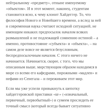
нейтральному «предмету», отныне именуемому
«объектом». И в этот момент, наконец, студентам
становится ясно, к чему клонит Хайдеггер. То, что
философия Нового и Новейшего времени, а вслед за ней
и современная наука считают исходной ситуацией, не
имеющим никаких предпосылок началом всяких
размышлений и не подлежащей сомнению истиной – а
именно, противостояние «субъекта» и «объекта», – на
самом деле вовсе не является безусловным,
беспредпосылочным началом. С этого ничего не
начинается. Начинается, скорее, с того, что мы
описанным выше, мирствующим образом находимся в
мире со всеми его кафедрами, пирожными «мадлен» и
нефами из Сенегала – и переживаем этот мир.
Если мы уже успели привыкнуть к шепотку
хайдеггеровской приставки «ur-» («изначальный,
первичный, первобытный») и сумеем проследить ее
точный смысл (который всегда бывает ситуативно