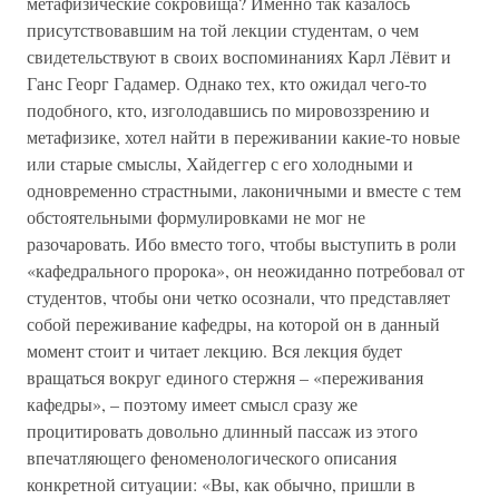
метафизические сокровища? Именно так казалось
присутствовавшим на той лекции студентам, о чем
свидетельствуют в своих воспоминаниях Карл Лёвит и
Ганс Георг Гадамер. Однако тех, кто ожидал чего-то
подобного, кто, изголодавшись по мировоззрению и
метафизике, хотел найти в переживании какие-то новые
или старые смыслы, Хайдеггер с его холодными и
одновременно страстными, лаконичными и вместе с тем
обстоятельными формулировками не мог не
разочаровать. Ибо вместо того, чтобы выступить в роли
«кафедрального пророка», он неожиданно потребовал от
студентов, чтобы они четко осознали, что представляет
собой переживание кафедры, на которой он в данный
момент стоит и читает лекцию. Вся лекция будет
вращаться вокруг единого стержня – «переживания
кафедры», – поэтому имеет смысл сразу же
процитировать довольно длинный пассаж из этого
впечатляющего феноменологического описания
конкретной ситуации: «Вы, как обычно, пришли в