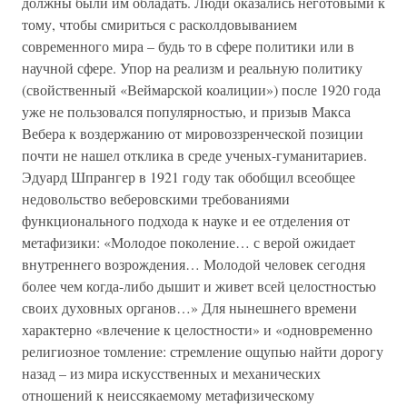
должны были им обладать. Люди оказались неготовыми к
тому, чтобы смириться с расколдовыванием
современного мира – будь то в сфере политики или в
научной сфере. Упор на реализм и реальную политику
(свойственный «Веймарской коалиции») после 1920 года
уже не пользовался популярностью, и призыв Макса
Вебера к воздержанию от мировоззренческой позиции
почти не нашел отклика в среде ученых-гуманитариев.
Эдуард Шпрангер в 1921 году так обобщил всеобщее
недовольство веберовскими требованиями
функционального подхода к науке и ее отделения от
метафизики: «Молодое поколение… с верой ожидает
внутреннего возрождения… Молодой человек сегодня
более чем когда-либо дышит и живет всей целостностью
своих духовных органов…» Для нынешнего времени
характерно «влечение к целостности» и «одновременно
религиозное томление: стремление ощупью найти дорогу
назад – из мира искусственных и механических
отношений к неиссякаемому метафизическому