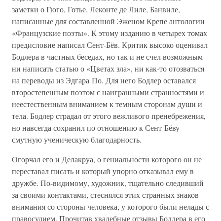
заметки о Гюго, Готье, Леконте де Лиле, Банвиле,
написанные для составленной Эженом Крепе антологии
«Французские поэты». К этому изданию в четырех томах
предисловие написал Сент-Бёв. Критик высоко оценивал
Бодлера в частных беседах, но так и не счел возможным
ни написать статью о «Цветах зла», ни как-то отозваться
на переводы из Эдгара По. Для него Бодлер оставался
второстепенным поэтом с наигранными странностями и
неестественным вниманием к темным сторонам души и
тела. Бодлер страдал от этого вежливого пренебрежения,
но навсегда сохранил по отношению к Сент-Бёву
смутную ученическую благодарность.
Огорчал его и Делакруа, о гениальности которого он не
переставал писать и который упорно отказывал ему в
дружбе. По-видимому, художник, тщательно следивший
за своими контактами, стеснялся этих странных знаков
внимания со стороны человека, у которого были нелады с
правосудием. Прочитав хвалебные отзывы Бодлера в его