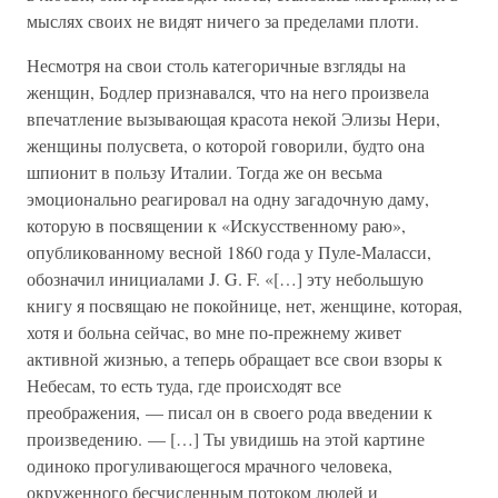
мыслях своих не видят ничего за пределами плоти.
Несмотря на свои столь категоричные взгляды на
женщин, Бодлер признавался, что на него произвела
впечатление вызывающая красота некой Элизы Нери,
женщины полусвета, о которой говорили, будто она
шпионит в пользу Италии. Тогда же он весьма
эмоционально реагировал на одну загадочную даму,
которую в посвящении к «Искусственному раю»,
опубликованному весной 1860 года у Пуле-Маласси,
обозначил инициалами J. G. F. «[…] эту небольшую
книгу я посвящаю не покойнице, нет, женщине, которая,
хотя и больна сейчас, во мне по-прежнему живет
активной жизнью, а теперь обращает все свои взоры к
Небесам, то есть туда, где происходят все
преображения, — писал он в своего рода введении к
произведению. — […] Ты увидишь на этой картине
одиноко прогуливающегося мрачного человека,
окруженного бесчисленным потоком людей и