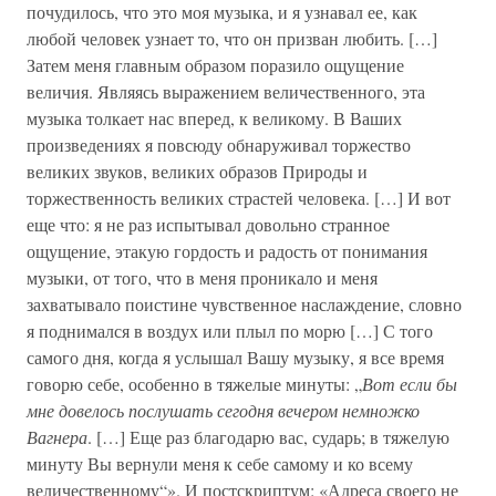
почудилось, что это моя музыка, и я узнавал ее, как
любой человек узнает то, что он призван любить. […]
Затем меня главным образом поразило ощущение
величия. Являясь выражением величественного, эта
музыка толкает нас вперед, к великому. В Ваших
произведениях я повсюду обнаруживал торжество
великих звуков, великих образов Природы и
торжественность великих страстей человека. […] И вот
еще что: я не раз испытывал довольно странное
ощущение, этакую гордость и радость от понимания
музыки, от того, что в меня проникало и меня
захватывало поистине чувственное наслаждение, словно
я поднимался в воздух или плыл по морю […] С того
самого дня, когда я услышал Вашу музыку, я все время
говорю себе, особенно в тяжелые минуты: „
Вот если бы
мне довелось послушать сегодня вечером немножко
Вагнера
. […] Еще раз благодарю вас, сударь; в тяжелую
минуту Вы вернули меня к себе самому и ко всему
величественному“». И постскриптум: «Адреса своего не