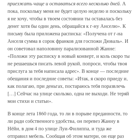
приезжать чаще и оставаться всего несколько дней
. А
пока, поскольку меня не будет целую неделю и поскольку
я не хочу, чтобы в твоем состоянии ты оставалась без
денег хотя бы один день, обращайся к г-ну Анселю». К
письму была приложена расписка: «Получена от г-на
Анселя сумма в сорок франков для госпожи Дюваль». И
он советовал наполовину парализованной Жанне:
«Положи эту расписку в новый конверт, и коль скоро ты
не решаешься писать левой рукой, попроси, чтобы твоя
прислуга за тебя написала адрес». В конце — последние
обещания и последние советы: «Итак, я скоро приеду и,
как полагаю, при деньгах, постараюсь тебя поразвлечь
[…] Сейчас на улице скользко, одна не выходи. Не теряй
мои стихи и статьи».
В конце лета 1860 года, то ли в порыве преданности, то
ли ради собственного удобства, он перевез Жанну в
Нёйи, в дом 4 по улице Луи-Филиппа, и туда же
отправил мебель. Сообщая об этом матери, он еще раз