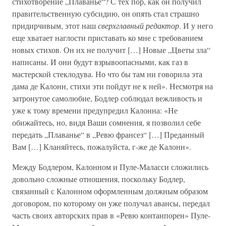
стихотворение „Плаванье“? С тех пор, как он получил
правительственную субсидию, он опять стал страшно
придирчивым, этот наш
сверхглавный редактор
. И у него
еще хватает наглости приставать ко мне с требованием
новых стихов. Он их не получит […] Новые „Цветы зла“
написаны. И они будут взрывоопасными, как газ в
мастерской стеклодува. Но что бы там ни говорила эта
дама де Калонн, стихи эти пойдут не к ней». Несмотря на
затронутое самолюбие, Бодлер соблюдал вежливость и
уже к тому времени предупредил Калонна: «Не
обижайтесь, но, видя Ваши сомнения, я позволил себе
передать „Плаванье“ в „Ревю франсез“ […] Преданный
Вам […] Кланяйтесь, пожалуйста, г-же де Калонн».
Между Бодлером, Калонном и Пуле-Маласси сложились
довольно сложные отношения, поскольку Бодлер,
связанный с Калонном оформленным должным образом
договором, по которому он уже получал авансы, передал
часть своих авторских прав в «Ревю контанпорен» Пуле-