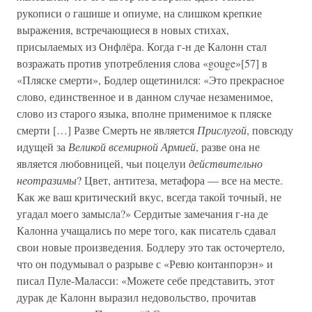
рукописи о гашише и опиуме, на слишком крепкие
выражения, встречающиеся в новых стихах,
присылаемых из Онфлёра. Когда г-н де Калонн стал
возражать против употребления слова «gouge»[57] в
«Пляске смерти», Бодлер ощетинился: «Это прекрасное
слово, единственное и в данном случае незаменимое,
слово из старого языка, вполне применимое к пляске
смерти […] Разве Смерть не является
Прислугой
, повсюду
идущей за
Великой всемирной Армией
, разве она не
является любовницей, чьи поцелуи
действительно
неотразимы
? Цвет, антитеза, метафора — все на месте.
Как же ваш критический вкус, всегда такой точный, не
угадал моего замысла?» Сердитые замечания г-на де
Калонна учащались по мере того, как писатель сдавал
свои новые произведения. Бодлеру это так осточертело,
что он подумывал о разрыве с «Ревю контанпорэн» и
писал Пуле-Маласси: «Можете себе представить, этот
дурак де Калонн выразил недовольство, прочитав