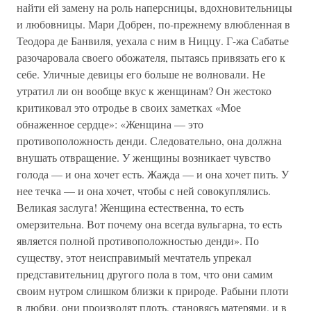
найти ей замену на роль наперсницы, вдохновительницы
и любовницы. Мари Добрен, по-прежнему влюбленная в
Теодора де Банвиля, уехала с ним в Ниццу. Г-жа Сабатье
разочаровала своего обожателя, пытаясь привязать его к
себе. Уличные девицы его больше не волновали. Не
утратил ли он вообще вкус к женщинам? Он жестоко
критиковал это отродье в своих заметках «Мое
обнаженное сердце»: «Женщина — это
противоположность денди. Следовательно, она должна
внушать отвращение. У женщины возникает чувство
голода — и она хочет есть. Жажда — и она хочет пить. У
нее течка — и она хочет, чтобы с ней совокуплялись.
Великая заслуга! Женщина естественна, то есть
омерзительна. Вот почему она всегда вульгарна, то есть
является полной противоположностью денди». По
существу, этот неисправимый мечтатель упрекал
представительниц другого пола в том, что они самим
своим нутром слишком близки к природе. Рабыни плоти
в любви, они производят плоть, становясь матерями, и в