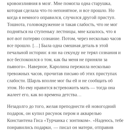
кровоизлияния в мозг. Мне помогла одна старушка,
которая сделала что-то непонятное, и все прошло. Но
когда я немного оправился, случился другой приступ.
Тошнота, головокружение и такая слабость, что не мог
подняться на ступеньку лестницы, мне казалось, что я
вот-вот потеряю сознание. Потом, через несколько часов
все прошло. […] Была одна смешная деталь в этой
печальной истории: я ни на секунду не терял сознания и
все беспокоился о том, как бы меня не приняли за
пьяного». Наверное, Каролина пережила несколько
тревожных часов, прочитав письмо об этих приступах
слабости. Шарль вполне мог бы ей и не сообщать об
этом. Но ему нравится встревожить мать — тогда она
жалеет его, как во времена детства…
Незадолго до того, желая преподнести ей новогодний
подарок, он купил рисунок пером и акварелью
Константена Гиса «Турчанка с зонтиком». «Надеюсь, тебе
понравились подарки, — писал он матери, отправив