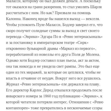
Маласси, которому он был должен деньги. А поскольку
тот оказался на грани разорения, то стал умолять Шарля
рассчитаться с ним. Но как? Призвали на помощь
Калонна. Наконец вроде бы нашелся выход — векселя.
Чтобы успокоить Пуле-Маласси, Бодлер заверил его, что
скоро получит солидные суммы за выход в свет своего
перевода «Эврики» Эдгара По в «Ревю энтернасьональ»
и за постановку в императорском театре «Сирк»
откровенно бульварной драмы «Маркиз из первого»,
переработанной из новеллы его друга Поля де Молена.
Однако хотя Бодлер составил план пьесы, акт за актом,
она так никогда и не увидела свет рампы. Это был еще
один из тех миражей, за которые он цеплялся, чтобы не
впасть в отчаяние от неудач. Вокруг него все рушилось.
Журнал «Ревю энтернасьональ» еле держался на плаву.
Его директор Карлос Дерод отказался продолжать после
январского номера за 1860 год публикацию «Эврики», к
которой читатели потеряли интерес. Отношения с «Ревю
контанпорен» тоже превратились в нескончаемые ссоры