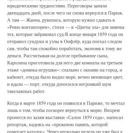
юридическими трудностями. Переговоры заняли
двенадцать дней, после чего он снова вернулся в Париж.
А там — Жанна, рукопись, которую нужно сдавать в
«Ревю контанпорен», стихи — в «Цветы зла» для замены
тех, которые забраковал суд-В конце января 1859 года он
отправил сундуки и узлы в Онфлёр, куда поехал следом
сам, чтобы там спокойно поработать, экономя к тому же
деньги. Рассчитывая на долгое пребывание сына,
Каролина приготовила для него две комнаты на третьем
этаже «домика-игрушки»: спальню с окнами на город, и
кабинет, откуда было видно море, вечно меняющее цвет,
и вдали — порт, откуда доносился негромкий шум
такелажных работ.
Когда в марте 1859 года он появился в Париже, то мечтал
лишь о том, чтобы поскорее вернуться к морю. Вихрем
пронесся по залам выставки «Салон 1859 года», написал
репортаж, надеясь на «прежнюю память, которой
помогает каталог». Через несколько недель он уже был у