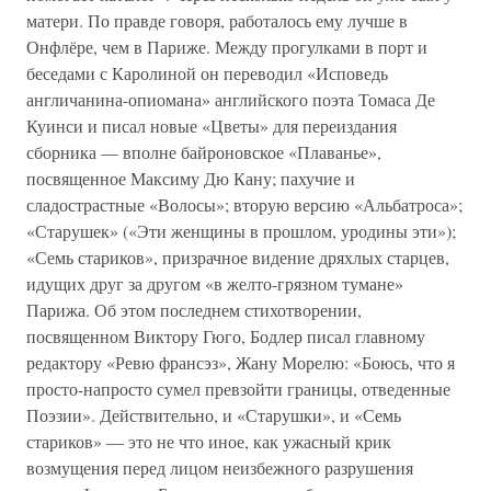
матери. По правде говоря, работалось ему лучше в
Онфлёре, чем в Париже. Между прогулками в порт и
беседами с Каролиной он переводил «Исповедь
англичанина-опиомана» английского поэта Томаса Де
Куинси и писал новые «Цветы» для переиздания
сборника — вполне байроновское «Плаванье»,
посвященное Максиму Дю Кану; пахучие и
сладострастные «Волосы»; вторую версию «Альбатроса»;
«Старушек» («Эти женщины в прошлом, уродины эти»);
«Семь стариков», призрачное видение дряхлых старцев,
идущих друг за другом «в желто-грязном тумане»
Парижа. Об этом последнем стихотворении,
посвященном Виктору Гюго, Бодлер писал главному
редактору «Ревю франсэз», Жану Морелю: «Боюсь, что я
просто-напросто сумел превзойти границы, отведенные
Поэзии». Действительно, и «Старушки», и «Семь
стариков» — это не что иное, как ужасный крик
возмущения перед лицом неизбежного разрушения