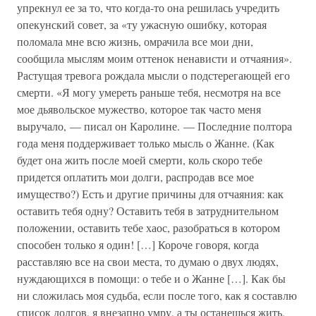
упрекнул ее за то, что когда-то она решилась учредить
опекунский совет, за «ту ужасную ошибку, которая
поломала мне всю жизнь, омрачила все мои дни,
сообщила мыслям моим оттенок ненависти и отчаяния».
Растущая тревога рождала мысли о подстерегающей его
смерти. «Я могу умереть раньше тебя, несмотря на все
мое дьявольское мужество, которое так часто меня
выручало, — писал он Каролине. — Последние полтора
года меня поддерживает только мысль о Жанне. (Как
будет она жить после моей смерти, коль скоро тебе
придется оплатить мои долги, распродав все мое
имущество?) Есть и другие причины для отчаяния: как
оставить тебя одну? Оставить тебя в затруднительном
положении, оставить тебе хаос, разобраться в котором
способен только я один! […] Короче говоря, когда
расставляю все на свои места, то думаю о двух людях,
нуждающихся в помощи: о тебе и о Жанне […]. Как бы
ни сложилась моя судьба, если после того, как я составлю
список долгов, я внезапно умру, а ты останешься жить,