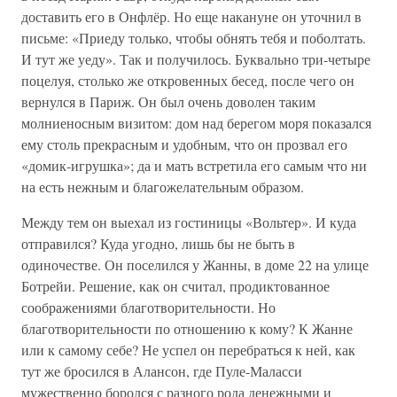
доставить его в Онфлёр. Но еще накануне он уточнил в
письме: «Приеду только, чтобы обнять тебя и поболтать.
И тут же уеду». Так и получилось. Буквально три-четыре
поцелуя, столько же откровенных бесед, после чего он
вернулся в Париж. Он был очень доволен таким
молниеносным визитом: дом над берегом моря показался
ему столь прекрасным и удобным, что он прозвал его
«домик-игрушка»; да и мать встретила его самым что ни
на есть нежным и благожелательным образом.
Между тем он выехал из гостиницы «Вольтер». И куда
отправился? Куда угодно, лишь бы не быть в
одиночестве. Он поселился у Жанны, в доме 22 на улице
Ботрейи. Решение, как он считал, продиктованное
соображениями благотворительности. Но
благотворительности по отношению к кому? К Жанне
или к самому себе? Не успел он перебраться к ней, как
тут же бросился в Алансон, где Пуле-Маласси
мужественно боролся с разного рода денежными и