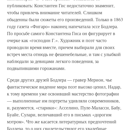
публиковать: Константен Гис недостаточно знаменит,
чтобы привлечь внимание читателей. Слишком
обыденны были сюжеты его произведений. Только в 1863
году газета «Фигаро» наконец напечатала эссе Бодлера.
По просьбе самого Константена Гиса он фигурирует в
очерке как «господин Г.». Художник и поэт часто
проводили время вместе, причем выбирали для своих
встреч места отнюдь не фешенебельные, и там с улыбкой
наблюдали за девицами легкого поведения, за
подвыпившими горожанами.
Среди других друзей Бодлера — гравер Мерион, чье
фантастическое видение мира поэт высоко ценил, Надар,
к тому времени уже освоивший мастерство фотографии
— выполненные им портреты удивляли современников,
и, разумеется, «старики»: Асселино, Пуле-Маласси, Бабу,
Буайе, Сулари, величавший его в письмах «дорогим
мэтром». Что же касается литературных предпочтений
Бодлера, то о них свидетельствуют его хвалебные