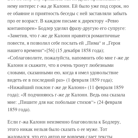
нему интерес г-жа де Калонн. Ей было уже под сорок, но
ее обаяние и приятность беседы с ней заставляли забыть
про ее возраст. В каждом письме к директору «Ревю
контанпорен» Бодлер уделял фразу-другую его супруге:
«Заметив, что г-же де Калонн нравятся романтичные
повести, я позволил себе послать ей „Пима“ и „Героя
нашего времени“»[56] (15 декабря 1858 года);
«Соблаговолите, пожалуйста, напомнить обо мне г-же де
Калонн и скажите, что я очень тронут любезными
словами, сказанными ею, когда я имел удовольствие
видеть ее в последний раз» (1 февраля 1859 года);
«Нижайший поклон г-же де Калонн» (11 февраля 1859
года); «Я подчиняюсь г-же де Калонн. Ведь она сказала
мне: „Пишите для нас побольше стихов“» (24 февраля
1859 года).
Если г-жа Калонн неизменно благоволила к Бодлеру,
этого никак нельзя было сказать о ее муже. Тот
жаловался, что его автор не вовремя сдает тексты