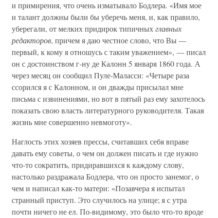
и примирения, что очень изматывало Бодлера. «Имя мое
и талант должны были бы уберечь меня, и, как правило,
уберегали, от мелких придирок типичных
главных
редакторов
, причем я даю честное слово, что Вы —
первый, к кому я отношусь с таким уважением», — писал
он с достоинством г-ну де Калонн 5 января 1860 года. А
через месяц он сообщил Пуле-Маласси: «Четыре раза
ссорился я с Калонном, и он дважды присылал мне
письма с извинениями, но вот в пятый раз ему захотелось
показать свою власть литературного руководителя. Такая
жизнь мне совершенно невмоготу».
Наглость этих хозяев прессы, считавших себя вправе
давать ему советы, о чем он должен писать и где нужно
что-то сократить, придиравшихся к каждому слову,
настолько раздражала Бодлера, что он просто занемог, о
чем и написал как-то матери: «Позавчера я испытал
странный приступ. Это случилось на улице; я с утра
почти ничего не ел. По-видимому, это было что-то вроде