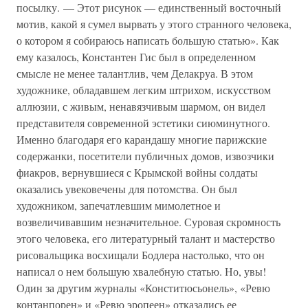
посылку. — Этот рисунок — единственный восточный
мотив, какой я сумел вырвать у этого странного человека,
о котором я собираюсь написать большую статью». Как
ему казалось, Константен Гис был в определенном
смысле не менее талантлив, чем Делакруа. В этом
художнике, обладавшем легким штрихом, искусством
аллюзии, с живым, ненавязчивым шармом, он видел
представителя современной эстетики сиюминутного.
Именно благодаря его карандашу многие парижские
содержанки, посетители публичных домов, извозчики
фиакров, вернувшиеся с Крымской войны солдаты
оказались увековечены для потомства. Он был
художником, запечатлевшим мимолетное и
возвеличивавшим незначительное. Суровая скромность
этого человека, его литературный талант и мастерство
рисовальщика восхищали Бодлера настолько, что он
написал о нем большую хвалебную статью. Но, увы!
Один за другим журналы «Конститюсьонель», «Ревю
контанпорен» и «Ревю эропеен» отказались ее