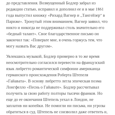
до представления. Возмущенный Бодлер забрал из
редакции статью, исправил и дополнил ее и в мае 1861
года выпустил книжку «Рихард Вагнер и „Тангейзер“ в
Париже». Тронутый этим вниманием, Вагнер заявил, что
никто и никогда не поддерживал столь значительно его
«бедный талант». Свое благодарственное письмо он
закончил так: «Поверьте мне, я очень горжусь тем, что
могу назвать Вас другом».
Увлекшись музыкой, Бодлер примерно в то же время
неосмотрительно согласился перевести на французский
язык либретто романтической симфонии американца
германского происхождения Роберта Штепеля
«Гайавата». В основу либретто легла эпическая поэма
Лонгфелло «Песнь о Гайавате». Бодлер рассчитывал
получить за свою работу полторы тысячи франков. Но
еще до ее окончания Штепель уехал в Лондон, не
заплатив ни копейки. Не помогли ни письма, ни угрозы
обратиться в суд. Штепель не соизволил даже ответить и,