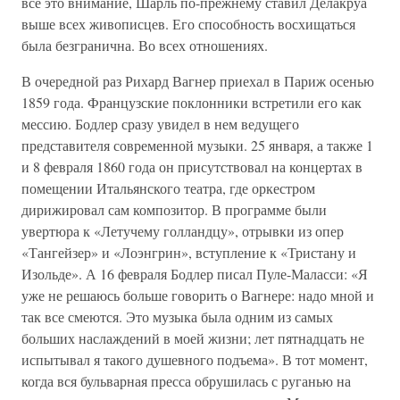
все это внимание, Шарль по-прежнему ставил Делакруа
выше всех живописцев. Его способность восхищаться
была безгранична. Во всех отношениях.
В очередной раз Рихард Вагнер приехал в Париж осенью
1859 года. Французские поклонники встретили его как
мессию. Бодлер сразу увидел в нем ведущего
представителя современной музыки. 25 января, а также 1
и 8 февраля 1860 года он присутствовал на концертах в
помещении Итальянского театра, где оркестром
дирижировал сам композитор. В программе были
увертюра к «Летучему голландцу», отрывки из опер
«Тангейзер» и «Лоэнгрин», вступление к «Тристану и
Изольде». А 16 февраля Бодлер писал Пуле-Маласси: «Я
уже не решаюсь больше говорить о Вагнере: надо мной и
так все смеются. Это музыка была одним из самых
больших наслаждений в моей жизни; лет пятнадцать не
испытывал я такого душевного подъема». В тот момент,
когда вся бульварная пресса обрушилась с руганью на