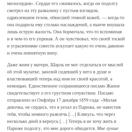
милосердия». Сердце его сжималось, когда он подолгу
смотрел на эту развалину с пустым взглядом,
одряхлевшим телом, обвисшей темной кожей, — когда-то
она подарила ему столько наслаждений, а нынче внушала
лишь острую жалость. Она бормотала, что-то вспоминая
и в чем-то его упрекая. А он чувствовал, что своей тоской
и угрызениями совести искупает какую-то очень давнюю
и очень невнятную вину.
Даже живя у матери, Шарль не мог отделаться от мыслей
об этой мулатке, занозой сидевшей у него в душе и
властвовавшей теперь над ним не своей красотой, а
немощью. Единственное сохранившееся письмо Жанне
свидетельствует о его грустном сочувствии. Письмо
отправлено из Онфлёра 17 декабря 1859 года: «Милая
девочка, не сердись, что я уехал из Парижа, не навестив
тебя, чтобы немного развлечь […] Клянусь, что через
несколько дней я вернусь […] Теперь я не хочу жить в
Париже подолгу, это мне дорого обходится.
Мне лучше