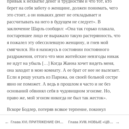
привык к нехватке денег и трудностям и что тот, кто
берет на себя заботу о женщине, должен понимать, чего
это стоит, а он никаких денег не откладывает и
рассчитывать на него в будущем не следует». В
заключение Шарль сообщил: «Она так горько плакала,
постаревшее лицо ее выражало такую растерянность, что
я пожалел эту обессилевшую женщину, и гнев мой
смягчился. Но я нахожусь в состоянии постоянного
раздражения, оттого что мои житейские невзгоды никак
не идут на убыль […] Когда Жанна хочет видеть меня,
она заходит в мою комнату. А ее брат от нее не вылезает.
Если я решу уехать из Парижа, он своей больной сестре
явно не поможет. А ведь в прошлом я часто и не без
оснований обвинял себя в чудовищном эгоизме. Но,
право же, мой эгоизм никогда не был так жесток».
Вскоре Бодлер, потеряв всякое терпение, покинул
квартиру в Нёйи и вернулся в гостиницу «Дьеп». Оттуда
←
→
он писал Пуле-Маласси: «Я убежал из Нёйи, чтобы
Глава XVI. ПРИТЯЖЕНИЕ ОНФЛЁРА
Глава XVIII. НОВЫЕ «ЦВЕТЫ»