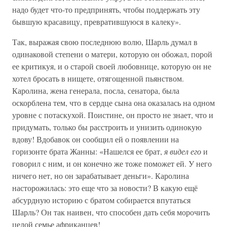
надо будет что-то предпринять, чтобы поддержать эту
бывшую красавицу, превратившуюся в калеку».
Так, выражая свою последнюю волю, Шарль думал в
одинаковой степени о матери, которую он обожал, порой
ее критикуя, и о старой своей любовнице, которую он не
хотел бросать в нищете, отягощенной пьянством.
Каролина, жена генерала, посла, сенатора, была
оскорблена тем, что в сердце сына она оказалась на одном
уровне с потаскухой. Поистине, он просто не знает, что и
придумать, только бы расстроить и унизить одинокую
вдову! Вдобавок он сообщил ей о появлении на
горизонте брата Жанны: «Нашелся ее брат,
я видел его
и
говорил с ним, и он конечно же тоже поможет ей. У него
ничего нет, но он зарабатывает деньги». Каролина
насторожилась: это еще что за новости? В какую ещё
абсурдную историю с братом собирается впутаться
Шарль? Он так наивен, что способен дать себя морочить
целой семье африканцев!