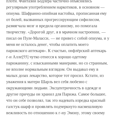
плоти. Фантазии Бодлера частично объяснялись
регулярным употреблением наркотиков, в основном —
опиума. Шафранно-опийная настойка, прописанная ему
от болей, вызванных прогрессирующим сифилисом,
размягчала мозг и вредила организму, но помогала
творчеству. «Дорогой друг, я в мрачном настроении, —
писал он Пуле-Маласси, — не привез с собой опиума, и у
меня не осталось денег, чтобы оплатить моего
парижского аптекаря». К счастью, онфлёрский аптекарь
г-н Алле[55] чутко отнесся к хорошо одетому
парижанину, с изысканными манерами, но со странным,
не вполне нормальным взглядом. Он выдавал ему в
малых дозах лекарство, которое тот просил. Кстати, из
уважения к матери Шарль вел себя любезно с
окружающими людьми. Эксцентричность в одежде и
другие причуды он хранил для Парижа. Самое большее,
что он себе позволял, так это надевать изредка красный
галстук-шарф и проявлять подчеркнуто насмешливую
вежливость по отношению к г-ну Эмону, этому своему