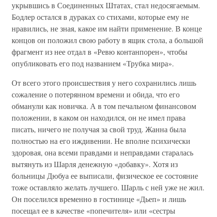
укрывшись в Соединенных Штатах, стал недосягаемым.
Бодлер остался в дураках со стихами, которые ему не
нравились, не зная, какое им найти применение. В конце
концов он положил свою работу в ящик стола, а большой
фрагмент из нее отдал в «Ревю контанпорен», чтобы
опубликовать его под названием «Трубка мира».
От всего этого происшествия у него сохранились лишь
сожаление о потерянном времени и обида, что его
обманули как новичка. А в том печальном финансовом
положении, в каком он находился, он не имел права
писать, ничего не получая за свой труд. Жанна была
полностью на его иждивении. Не вполне психически
здоровая, она всеми правдами и неправдами старалась
вытянуть из Шарля денежную «добавку». Хотя из
больницы Дюбуа ее выписали, физическое ее состояние
тоже оставляло желать лучшего. Шарль с ней уже не жил.
Он поселился временно в гостинице «Дьеп» и лишь
посещал ее в качестве «попечителя» или «сестры