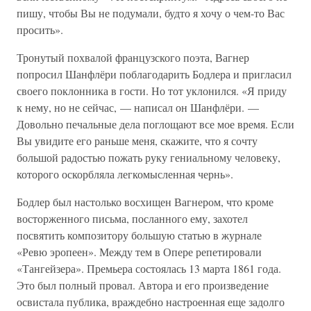
пишу, чтобы Вы не подумали, будто я хочу о чем-то Вас
просить».
Тронутый похвалой французского поэта, Вагнер
попросил Шанфлёри поблагодарить Бодлера и пригласил
своего поклонника в гости. Но тот уклонился. «Я приду
к нему, но не сейчас, — написал он Шанфлёри. —
Довольно печальные дела поглощают все мое время. Если
Вы увидите его раньше меня, скажите, что я сочту
большой радостью пожать руку гениальному человеку,
которого оскорбляла легкомысленная чернь».
Бодлер был настолько восхищен Вагнером, что кроме
восторженного письма, посланного ему, захотел
посвятить композитору большую статью в журнале
«Ревю эропеен». Между тем в Опере репетировали
«Тангейзера». Премьера состоялась 13 марта 1861 года.
Это был полный провал. Автора и его произведение
освистала публика, враждебно настроенная еще задолго