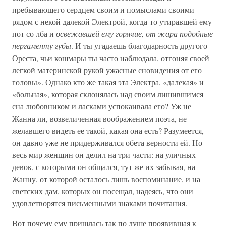
пребывающего сердцем своим и помыслами своими
рядом с некой далекой Электрой, когда-то утиравшей ему
пот со лба и
освежавшей ему горячие, от жара подобные
пергаменту губы
. И ты угадаешь благодарность другого
Ореста, чьи кошмары ты часто наблюдала, отгоняя своей
легкой материнской рукой ужасные сновидения от его
головы». Однако кто же такая эта Электра, «далекая» и
«больная», которая склонялась над своим лишившимся
сна любовником и ласками успокаивала его? Уж не
Жанна ли, возвеличенная воображением поэта, не
желавшего видеть ее такой, какая она есть? Разумеется,
он давно уже не придерживался обета верности ей. Но
весь мир женщин он делил на три части: на уличных
девок, с которыми он общался, тут же их забывая, на
Жанну, от которой осталось лишь воспоминание, и на
светских дам, которых он посещал, надеясь, что они
удовлетворятся письменными знаками почитания.
Вот почему ему пришлась так по душе проявившая к