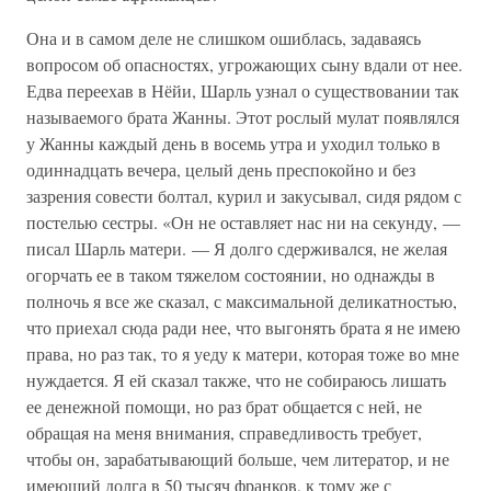
Она и в самом деле не слишком ошиблась, задаваясь
вопросом об опасностях, угрожающих сыну вдали от нее.
Едва переехав в Нёйи, Шарль узнал о существовании так
называемого брата Жанны. Этот рослый мулат появлялся
у Жанны каждый день в восемь утра и уходил только в
одиннадцать вечера, целый день преспокойно и без
зазрения совести болтал, курил и закусывал, сидя рядом с
постелью сестры. «Он не оставляет нас ни на секунду, —
писал Шарль матери. — Я долго сдерживался, не желая
огорчать ее в таком тяжелом состоянии, но однажды в
полночь я все же сказал, с максимальной деликатностью,
что приехал сюда ради нее, что выгонять брата я не имею
права, но раз так, то я уеду к матери, которая тоже во мне
нуждается. Я ей сказал также, что не собираюсь лишать
ее денежной помощи, но раз брат общается с ней, не
обращая на меня внимания, справедливость требует,
чтобы он, зарабатывающий больше, чем литератор, и не
имеющий долга в 50 тысяч франков, к тому же с