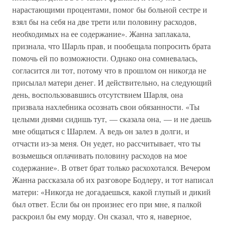
нарастающими процентами, помог бы больной сестре и
взял бы на себя на две трети или половину расходов,
необходимых на ее содержание». Жанна заплакала,
признала, что Шарль прав, и пообещала попросить брата
помочь ей по возможности. Однако она сомневалась,
согласится ли тот, потому что в прошлом он никогда не
присылал матери денег. И действительно, на следующий
день, воспользовавшись отсутствием Шарля, она
призвала нахлебника осознать свои обязанности. «Ты
целыми днями сидишь тут, — сказала она, — и не даешь
мне общаться с Шарлем. А ведь он залез в долги, и
отчасти из-за меня. Он уедет, но рассчитывает, что ты
возьмешься оплачивать половину расходов на мое
содержание». В ответ брат только расхохотался. Вечером
Жанна рассказала об их разговоре Бодлеру, и тот написал
матери: «Никогда не догадаешься, какой глупый и дикий
был ответ. Если бы он произнес его при мне, я палкой
раскроил бы ему морду. Он сказал, что я, наверное,