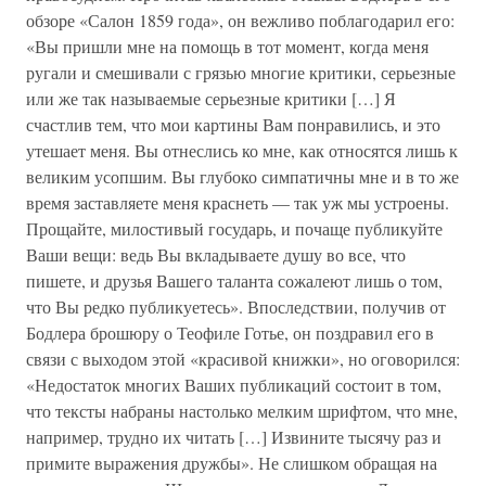
обзоре «Салон 1859 года», он вежливо поблагодарил его:
«Вы пришли мне на помощь в тот момент, когда меня
ругали и смешивали с грязью многие критики, серьезные
или же так называемые серьезные критики […] Я
счастлив тем, что мои картины Вам понравились, и это
утешает меня. Вы отнеслись ко мне, как относятся лишь к
великим усопшим. Вы глубоко симпатичны мне и в то же
время заставляете меня краснеть — так уж мы устроены.
Прощайте, милостивый государь, и почаще публикуйте
Ваши вещи: ведь Вы вкладываете душу во все, что
пишете, и друзья Вашего таланта сожалеют лишь о том,
что Вы редко публикуетесь». Впоследствии, получив от
Бодлера брошюру о Теофиле Готье, он поздравил его в
связи с выходом этой «красивой книжки», но оговорился:
«Недостаток многих Ваших публикаций состоит в том,
что тексты набраны настолько мелким шрифтом, что мне,
например, трудно их читать […] Извините тысячу раз и
примите выражения дружбы». Не слишком обращая на