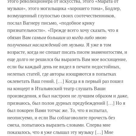
этого революционера от искусства, этого «Марата от
музыки», этого могильщика «хорошего тона», Бодлер,
возмущенный глупостью своих соотечественников,
послал Вагнеру письмо, «подобное крику
признательности». «Прежде всего хочу сказать, что я
обязан Вам
самым большим из когда-либо мною
полученных наслаждений от музыки
. Я уже в том
возрасте, когда не спешат писать писем знаменитостям, и
еще долго не решился бы выразить Вам мое восхищение,
если бы каждый день не видел в печати недостойных,
нелепых статей, где авторы изощряются в попытках
оклеветать Ваш гений. […] Когда я в первый раз пошел
на концерт в Итальянский театр слушать Ваши
произведения, я был настроен не лучшим образом и даже,
признаюсь, был полон дурных предубеждений […] Но я
был покорен Вами тотчас же. То, что я испытал,
неописуемо, и если Вы соблаговолите прочесть без
смеха, попытаюсь выразить словами. Сперва мне
показалось, что я уже слышал эту музыку […] Мне