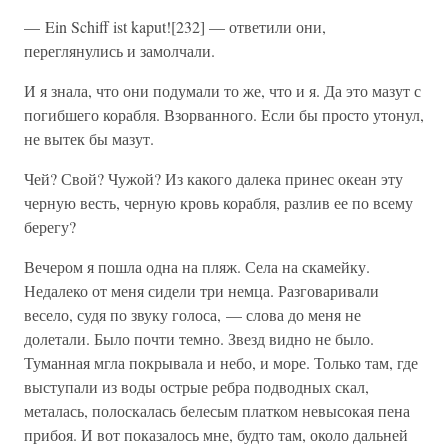
— Ein Schiff ist kaput![232] — ответили они,
переглянулись и замолчали.
И я знала, что они подумали то же, что и я. Да это мазут с
погибшего корабля. Взорванного. Если бы просто утонул,
не вытек бы мазут.
Чей? Свой? Чужой? Из какого далека принес океан эту
черную весть, черную кровь корабля, разлив ее по всему
берегу?
Вечером я пошла одна на пляж. Села на скамейку.
Недалеко от меня сидели три немца. Разговаривали
весело, судя по звуку голоса, — слова до меня не
долетали. Было почти темно. Звезд видно не было.
Туманная мгла покрывала и небо, и море. Только там, где
выступали из воды острые ребра подводных скал,
металась, полоскалась белесым платком невысокая пена
прибоя. И вот показалось мне, будто там, около дальней