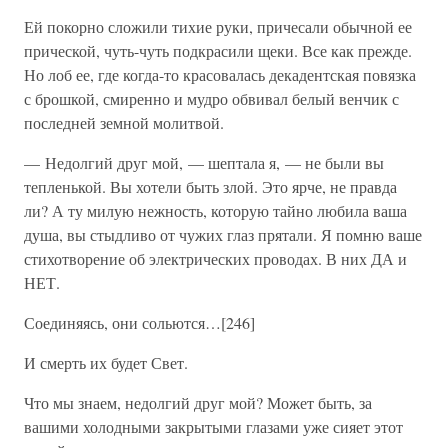
Ей покорно сложили тихие руки, причесали обычной ее
прической, чуть-чуть подкрасили щеки. Все как прежде.
Но лоб ее, где когда-то красовалась декадентская повязка
с брошкой, смиренно и мудро обвивал белый венчик с
последней земной молитвой.
— Недолгий друг мой, — шептала я, — не были вы
тепленькой. Вы хотели быть злой. Это ярче, не правда
ли? А ту милую нежность, которую тайно любила ваша
душа, вы стыдливо от чужих глаз прятали. Я помню ваше
стихотворение об электрических проводах. В них ДА и
НЕТ.
Соединяясь, они сольются…[246]
И смерть их будет Свет.
Что мы знаем, недолгий друг мой? Может быть, за
вашими холодными закрытыми глазами уже сияет этот