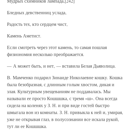
Мудрых схимников лампада,[242]
Бледных девственниц услада,
Радость тех, кто сердцем чист,
Камень Аметист.
Если смотреть через этот камень, то самая пошлая
физиономия несколько преображается.
— А может быть, и нет, — вставила Белая Дьяволица.
В. Мамченко подарил Зинаиде Николаевне кошку. Кошка
была безобразная, с длинным голым хвостом, дикая и
злая. Культурным увещеваниям не поддавалась. Мы
называли ее просто Кошшшка, с тремя «ш». Она всегда
сидела на коленях у З. Н. и при виде гостей быстро
шмыгала вон из комнаты. З. Н. привыкла к ней и, умирая,
уже не открывая глаз, в полусознании все искала рукой,
тут ли ее Кошшшка.