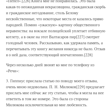
«Пепел».[226] Книга мне не понравилась. Это была
какая-то неожиданная некрасовщина, гражданская скорбь
и гражданское негодование, столь Белому
несвойственные, что некоторые места ее казались прямо
пародией. Помню «ужасную» картину общественного
неравенства: на вокзале полицейский уплетает отбивную
котлету, а в окне на этот Валтасаров пир[227] смотрит
голодный человек. Рассказываю, как удержала память, а
перечитывать эту книгу желания никогда не было. Отзыв
я о ней дала, соответствующий впечатлению.[228]
Через несколько дней звонят ко мне по телефону из
«Речи»:
3. Гиппиус прислала статью по поводу моего отзыва,
очень мною недовольна. П. Н. Милюков[229] предлагает
прислать мне сейчас же эту статью, чтобы я могла на нее
ответить в том же номере. Это была со стороны
Милюкова исключительная ко мне любезность.