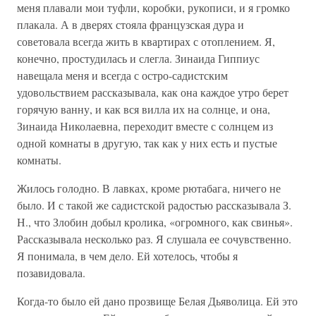
меня плавали мои туфли, коробки, рукописи, и я громко
плакала. А в дверях стояла французская дура и
советовала всегда жить в квартирах с отоплением. Я,
конечно, простудилась и слегла. Зинаида Гиппиус
навещала меня и всегда с остро-садистским
удовольствием рассказывала, как она каждое утро берет
горячую ванну, и как вся вилла их на солнце, и она,
Зинаида Николаевна, переходит вместе с солнцем из
одной комнаты в другую, так как у них есть и пустые
комнаты.
Жилось голодно. В лавках, кроме рютабага, ничего не
было. И с такой же садистской радостью рассказывала З.
Н., что Злобин добыл кролика, «огромного, как свинья».
Рассказывала несколько раз. Я слушала ее сочувственно.
Я понимала, в чем дело. Ей хотелось, чтобы я
позавидовала.
Когда-то было ей дано прозвище Белая Дьяволица. Ей это