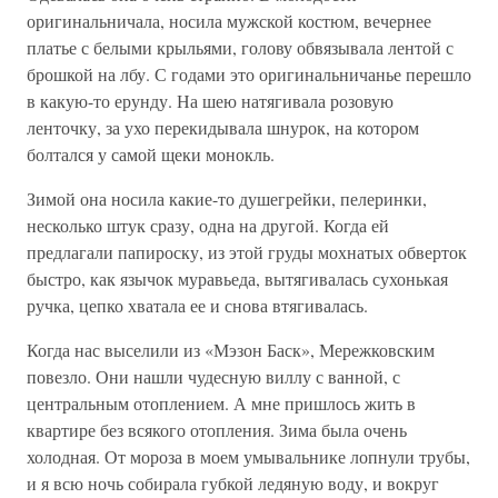
оригинальничала, носила мужской костюм, вечернее
платье с белыми крыльями, голову обвязывала лентой с
брошкой на лбу. С годами это оригинальничанье перешло
в какую-то ерунду. На шею натягивала розовую
ленточку, за ухо перекидывала шнурок, на котором
болтался у самой щеки монокль.
Зимой она носила какие-то душегрейки, пелеринки,
несколько штук сразу, одна на другой. Когда ей
предлагали папироску, из этой груды мохнатых обверток
быстро, как язычок муравьеда, вытягивалась сухонькая
ручка, цепко хватала ее и снова втягивалась.
Когда нас выселили из «Мэзон Баск», Мережковским
повезло. Они нашли чудесную виллу с ванной, с
центральным отоплением. А мне пришлось жить в
квартире без всякого отопления. Зима была очень
холодная. От мороза в моем умывальнике лопнули трубы,
и я всю ночь собирала губкой ледяную воду, и вокруг