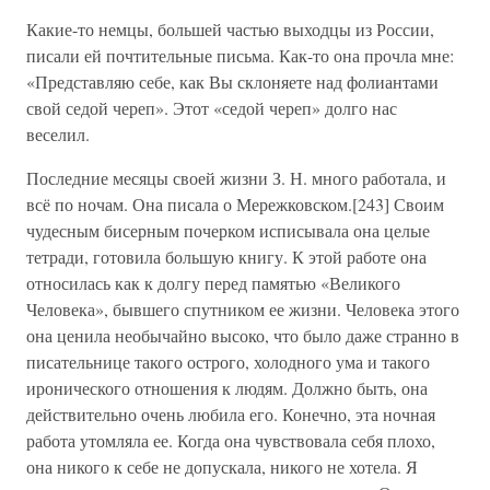
Какие-то немцы, большей частью выходцы из России,
писали ей почтительные письма. Как-то она прочла мне:
«Представляю себе, как Вы склоняете над фолиантами
свой седой череп». Этот «седой череп» долго нас
веселил.
Последние месяцы своей жизни З. Н. много работала, и
всё по ночам. Она писала о Мережковском.[243] Своим
чудесным бисерным почерком исписывала она целые
тетради, готовила большую книгу. К этой работе она
относилась как к долгу перед памятью «Великого
Человека», бывшего спутником ее жизни. Человека этого
она ценила необычайно высоко, что было даже странно в
писательнице такого острого, холодного ума и такого
иронического отношения к людям. Должно быть, она
действительно очень любила его. Конечно, эта ночная
работа утомляла ее. Когда она чувствовала себя плохо,
она никого к себе не допускала, никого не хотела. Я