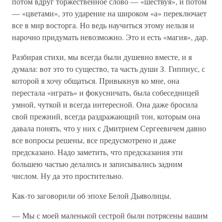
потом вдруг торжественное слово — «шествуя», и потом
— «цветами», это ударение на широком «а» переключает
все в мир восторга. Но ведь научиться этому нельзя и
нарочно придумать невозможно. Это и есть «магия», дар.
Разбирая стихи, мы всегда были душевно вместе, и я
думала: вот это то существо, та часть души З. Гиппиус, с
которой я хочу общаться. Привыкнув ко мне, она
перестала «играть» и фокусничать, была собеседницей
умной, чуткой и всегда интересной. Она даже бросила
свой прежний, всегда раздражающий тон, которым она
давала понять, что у них с Дмитрием Сергеевичем давно
все вопросы решены, все предусмотрено и даже
предсказано. Надо заметить, что предсказания эти
большею частью делались и записывались задним
числом. Ну да это простительно.
Как-то заговорили об эпохе Белой Дьяволицы.
— Мы с моей маленькой сестрой были потрясены вашим