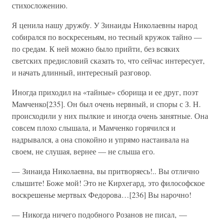
стихосложению.
Я ценила нашу дружбу. У Зинаиды Николаевны народ
собирался по воскресеньям, но тесный кружок тайно —
по средам. К ней можно было прийти, без всяких
светских предисловий сказать то, что сейчас интересует,
и начать длинный, интересный разговор.
Иногда приходил на «тайные» сборища и ее друг, поэт
Мамченко[235]. Он был очень нервный, и споры с З. Н.
происходили у них пылкие и иногда очень занятные. Она
совсем плохо слышала, и Мамченко горячился и
надрывался, а она спокойно и упрямо настаивала на
своем, не слушая, вернее — не слыша его.
— Зинаида Николаевна, вы притворяесь!.. Вы отлично
слышите! Боже мой! Это не Кирхегард, это философское
воскрешенье мертвых Федорова…[236] Вы нарочно!
— Никогда ничего подобного Розанов не писал, —