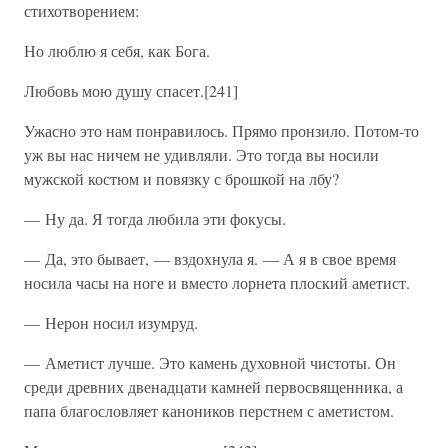
стихотворением:
Но люблю я себя, как Бога.
Любовь мою душу спасет.[241]
Ужасно это нам понравилось. Прямо пронзило. Потом-то
уж вы нас ничем не удивляли. Это тогда вы носили
мужской костюм и повязку с брошкой на лбу?
— Ну да. Я тогда любила эти фокусы.
— Да, это бывает, — вздохнула я. — А я в свое время
носила часы на ноге и вместо лорнета плоский аметист.
— Нерон носил изумруд.
— Аметист лучше. Это камень духовной чистоты. Он
среди древних двенадцати камней первосвященника, а
папа благословляет каноников перстнем с аметистом.