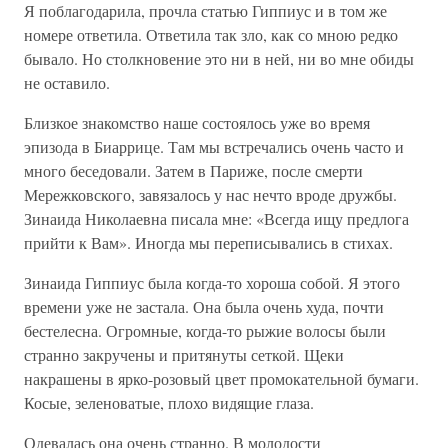
Я поблагодарила, прочла статью Гиппиус и в том же
номере ответила. Ответила так зло, как со мною редко
бывало. Но столкновение это ни в ней, ни во мне обиды
не оставило.
Близкое знакомство наше состоялось уже во время
эпизода в Биаррице. Там мы встречались очень часто и
много беседовали. Затем в Париже, после смерти
Мережковского, завязалось у нас нечто вроде дружбы.
Зинаида Николаевна писала мне: «Всегда ищу предлога
прийти к Вам». Иногда мы переписывались в стихах.
Зинаида Гиппиус была когда-то хороша собой. Я этого
времени уже не застала. Она была очень худа, почти
бестелесна. Огромные, когда-то рыжие волосы были
странно закручены и притянуты сеткой. Щеки
накрашены в ярко-розовый цвет промокательной бумаги.
Косые, зеленоватые, плохо видящие глаза.
Одевалась она очень странно. В молодости