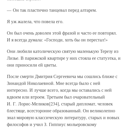
— Он так пластично танцевал перед алтарем.
Я уж жалела, что повела его.
Он был очень доволен этой фразой и часто ее повторял.
И я всегда думала: «Господи, хоть бы он перестал!»
Они любили католическую святую маленькую Терезу из
Лизье. В парижской квартире у них стояла ее статуэтка, и
они приносили ей цветы.
После смерти Дмитрия Сергеевича мы сошлись ближе с
Зинаидой Николаевной. Мне всегда было с ней
интересно. И лучше всего, когда мы оставались с ней
вдвоем или втроем. Третьим был очаровательный
И. Г. Лорис-Меликов[234], старый дипломат, человек
блестяще, всесторонне образованный. Он великолепно
знал мировую классическую литературу, старых и новых
философов и учил З. Гиппиус мольеровскому