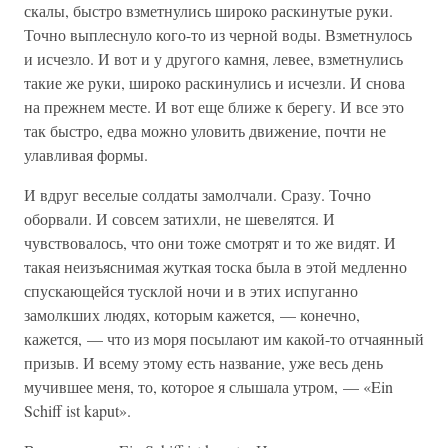
скалы, быстро взметнулись широко раскинутые руки.
Точно выплеснуло кого-то из черной воды. Взметнулось
и исчезло. И вот и у другого камня, левее, взметнулись
такие же руки, широко раскинулись и исчезли. И снова
на прежнем месте. И вот еще ближе к берегу. И все это
так быстро, едва можно уловить движение, почти не
улавливая формы.
И вдруг веселые солдаты замолчали. Сразу. Точно
оборвали. И совсем затихли, не шевелятся. И
чувствовалось, что они тоже смотрят и то же видят. И
такая неизъяснимая жуткая тоска была в этой медленно
спускающейся тусклой ночи и в этих испуганно
замолкших людях, которым кажется, — конечно,
кажется, — что из моря посылают им какой-то отчаянный
призыв. И всему этому есть название, уже весь день
мучившее меня, то, которое я слышала утром, — «Ein
Schiff ist kaput».