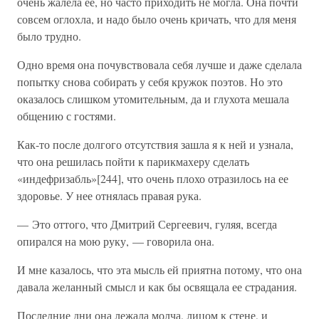
очень жалела ее, но часто приходить не могла. Она почти
совсем оглохла, и надо было очень кричать, что для меня
было трудно.
Одно время она почувствовала себя лучше и даже сделала
попытку снова собирать у себя кружок поэтов. Но это
оказалось слишком утомительным, да и глухота мешала
общению с гостями.
Как-то после долгого отсутствия зашла я к ней и узнала,
что она решилась пойти к парикмахеру сделать
«индефризабль»[244], что очень плохо отразилось на ее
здоровье. У нее отнялась правая рука.
— Это оттого, что Дмитрий Сергеевич, гуляя, всегда
опирался на мою руку, — говорила она.
И мне казалось, что эта мысль ей приятна потому, что она
давала желанный смысл и как бы освящала ее страдания.
Последние дни она лежала молча, лицом к стене, и