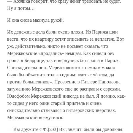
— Хозяйка говорит, что сразу денег требовать не будет.
Ну а потом…
И она снова махнула рукой.
Их денежные дела были очень плохи. Из Парижа шли
вести, что их квартиру хотят описывать за неплатеж. Вот
уж, действительно, никто не посмеет сказать, что
Мережковские «продались» немцам. Как сидели без
гроша в Биаррице, так и вернулись без гроша в Париж.
Снисходительность Мережковского к немцам можно
было бы объяснить только одним: «хоть с чёртом, да
против большевиков». Прозрение в Гитлере Наполеона
затуманило Мережковского еще до расправы с евреями.
Юдофобом Мережковский никогда не был. Я помню, как-
то сидел у него один старый приятель и очень
снисходительно отзывался о гитлеровских зверствах.
Мережковский возмутился:
— Вы дружите с Ф.[233] Вы, значит, были бы довольны,