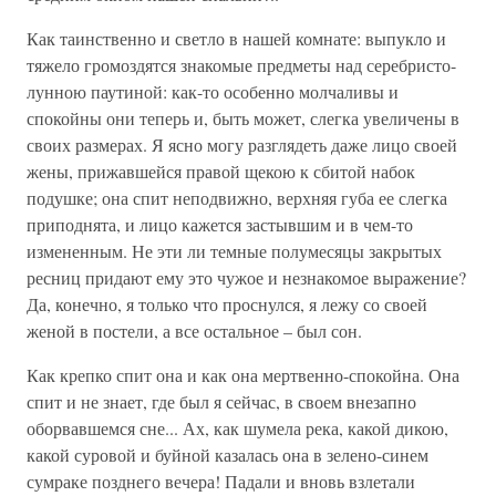
Как таинственно и светло в нашей комнате: выпукло и
тяжело громоздятся знакомые предметы над серебристо-
лунною паутиной: как-то особенно молчаливы и
спокойны они теперь и, быть может, слегка увеличены в
своих размерах. Я ясно могу разглядеть даже лицо своей
жены, прижавшейся правой щекою к сбитой набок
подушке; она спит неподвижно, верхняя губа ее слегка
приподнята, и лицо кажется застывшим и в чем-то
измененным. Не эти ли темные полумесяцы закрытых
ресниц придают ему это чужое и незнакомое выражение?
Да, конечно, я только что проснулся, я лежу со своей
женой в постели, а все остальное – был сон.
Как крепко спит она и как она мертвенно-спокойна. Она
спит и не знает, где был я сейчас, в своем внезапно
оборвавшемся сне... Ах, как шумела река, какой дикою,
какой суровой и буйной казалась она в зелено-синем
сумраке позднего вечера! Падали и вновь взлетали