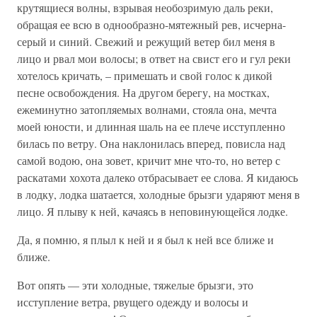
крутящиеся волны, взрывая необозримую даль реки,
обращая ее всю в однообразно-мятежный рев, исчерна-
серый и синий. Свежий и режущий ветер бил меня в
лицо и рвал мои волосы; в ответ на свист его и гул реки
хотелось кричать, – примешать и свой голос к дикой
песне освобождения. На другом берегу, на мостках,
ежеминутно затопляемых волнами, стояла она, мечта
моей юности, и длинная шаль на ее плече исступленно
билась по ветру. Она наклонилась вперед, повисла над
самой водою, она зовет, кричит мне что-то, но ветер с
раскатами хохота далеко отбрасывает ее слова. Я кидаюсь
в лодку, лодка шатается, холодные брызги ударяют меня в
лицо. Я плыву к ней, качаясь в неповинующейся лодке.
Да, я помню, я плыл к ней и я был к ней все ближе и
ближе.
Вот опять — эти холодные, тяжелые брызги, это
исступление ветра, рвущего одежду и волосы и