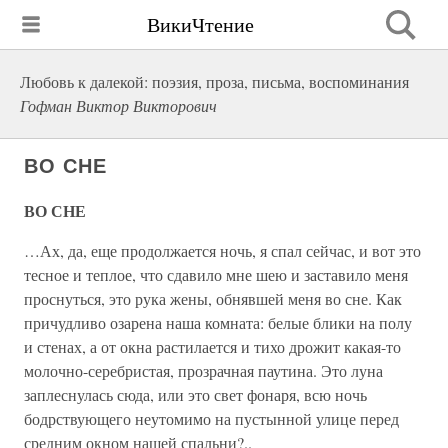
ВикиЧтение
Любовь к далекой: поэзия, проза, письма, воспоминания
Гофман Виктор Викторович
ВО СНЕ
ВО СНЕ
…Ах, да, еще продолжается ночь, я спал сейчас, и вот это
тесное и теплое, что сдавило мне шею и заставило меня
проснуться, это рука жены, обнявшей меня во сне. Как
причудливо озарена наша комната: белые блики на полу
и стенах, а от окна растилается и тихо дрожит какая-то
молочно-серебристая, прозрачная паутина. Это луна
заплеснулась сюда, или это свет фонаря, всю ночь
бодрствующего неутомимо на пустынной улице перед
средним окном нашей спальни?..