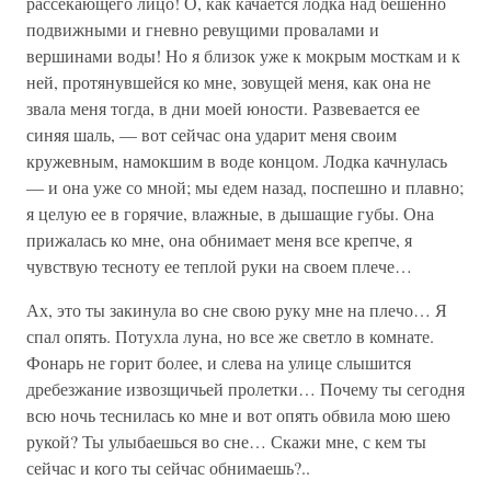
рассекающего лицо! О, как качается лодка над бешенно
подвижными и гневно ревущими провалами и
вершинами воды! Но я близок уже к мокрым мосткам и к
ней, протянувшейся ко мне, зовущей меня, как она не
звала меня тогда, в дни моей юности. Развевается ее
синяя шаль, — вот сейчас она ударит меня своим
кружевным, намокшим в воде концом. Лодка качнулась
— и она уже со мной; мы едем назад, поспешно и плавно;
я целую ее в горячие, влажные, в дышащие губы. Она
прижалась ко мне, она обнимает меня все крепче, я
чувствую тесноту ее теплой руки на своем плече…
Ах, это ты закинула во сне свою руку мне на плечо… Я
спал опять. Потухла луна, но все же светло в комнате.
Фонарь не горит более, и слева на улице слышится
дребезжание извозщичьей пролетки… Почему ты сегодня
всю ночь теснилась ко мне и вот опять обвила мою шею
рукой? Ты улыбаешься во сне… Скажи мне, с кем ты
сейчас и кого ты сейчас обнимаешь?..