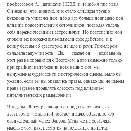
профессором А. , шпиками НКВД, и не забыл про меня.
Он заявил, что, видимо, мне стало слишком трудно
руководить управлением, ибо я все больше подпадаю под
влияние подозрительных сотрудников, позволяя увлечь
себя пораженческими настроениями. Но постепенно мои
спокойные возражения возымели свое действие, и к
концу беседы об аресте уже не шло и речи. Гиммлером
овладела задумчивость. «Да, — сказал он, — если мы на
этот раз не справимся с Востоком, а это возможно только
при крайнем напряжении всех наших сил, мы
вынуждены будем сойти с исторической сцены. Было бы
ужасно, если бы вы оказались правы, однако мы не имеем
права заранее проявлять слабость под влиянием
интеллигентских размышлений».
И в дальнейшем руководство продолжало клясться
лозунгом о «тотальной победе» и даже объявило, что
окончательный успех близок. Меня же не оставляла
мысль о том, как, несмотря на неудачные попытки,