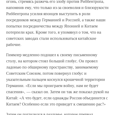
огонь, стремясь разжечь его злобу против Риббентропа,
напомнив ему, что только из-за своеволия и близорукости
Риббентропа усилия японцев выступить в роли
посредников между Германией и Россией, а также наши
попытки посредничества между Японией и Китаем
потерпели крах. Кроме того, я упомянул о том, что на
советских заводах стали использоваться китайские
рабочие.
Гиммлер медленно подошел к своему письменному
столу, на котором стоял большой глобус. Он провел
ладонью по обширному пространству, занимаемому
Советским Союзом, потом повернул глобус и
указательным пальцем коснулся крошечной территории
Германии. «Если мы проиграем войну, нам не будет
спасения», — сказал он. Затем он так же показал рукой на
Китай: «А что будет, если однажды Россия объединится с
Китаем? Особенно если это приведет к смешению рас?»
Затем он погрузился в раздумье, которое прервал