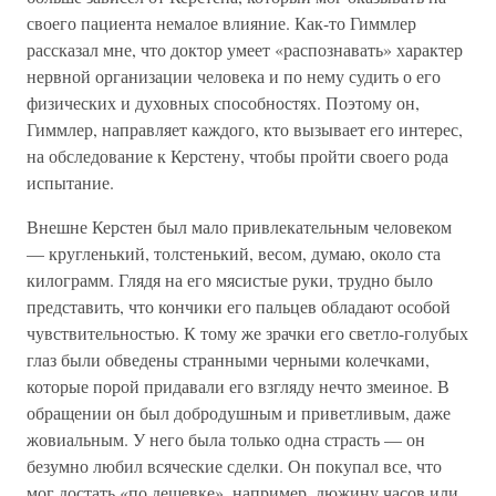
своего пациента немалое влияние. Как-то Гиммлер
рассказал мне, что доктор умеет «распознавать» характер
нервной организации человека и по нему судить о его
физических и духовных способностях. Поэтому он,
Гиммлер, направляет каждого, кто вызывает его интерес,
на обследование к Керстену, чтобы пройти своего рода
испытание.
Внешне Керстен был мало привлекательным человеком
— кругленький, толстенький, весом, думаю, около ста
килограмм. Глядя на его мясистые руки, трудно было
представить, что кончики его пальцев обладают особой
чувствительностью. К тому же зрачки его светло-голубых
глаз были обведены странными черными колечками,
которые порой придавали его взгляду нечто змеиное. В
обращении он был добродушным и приветливым, даже
жовиальным. У него была только одна страсть — он
безумно любил всяческие сделки. Он покупал все, что
мог достать «по дешевке», например, дюжину часов или