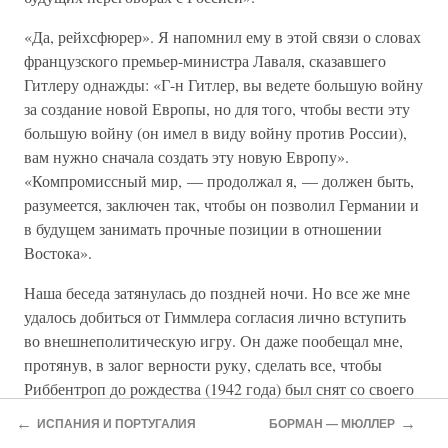
«Да, рейхсфюрер». Я напомнил ему в этой связи о словах
французского премьер-министра Лаваля, сказавшего
Гитлеру однажды: «Г-н Гитлер, вы ведете большую войну
за создание новой Европы, но для того, чтобы вести эту
большую войну (он имел в виду войну против России),
вам нужно сначала создать эту новую Европу».
«Компромиссный мир, — продолжал я, — должен быть,
разумеется, заключен так, чтобы он позволил Германии и
в будущем занимать прочные позиции в отношении
Востока».
Наша беседа затянулась до поздней ночи. Но все же мне
удалось добиться от Гиммлера согласия лично вступить
во внешнеполитическую игру. Он даже пообещал мне,
протянув, в залог верности руку, сделать все, чтобы
Риббентроп до рождества (1942 года) был снят со своего
поста. Кроме того, он дал мне в принципе разрешение
←
→
ИСПАНИЯ И ПОРТУГАЛИЯ
БОРМАН — МЮЛЛЕР
завязать с Западом контакты через каналы, находящиеся в