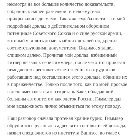
несмотря на все большее количество доказательств,
собранных нашей разведкой, и невозмутимо
прикрывались догмами. Такая же судьба постигла и мой
подробный доклад о действительном оборонном
потенциале Советского Союза и о силе русской армии,
который я вплоть до мельчайших деталей подкрепил
соответствующими документами. Видимо, я зашел
слишком далеко. Прочитав мой доклад, взбешенный
Гитлер вызвал к себе Гиммлера, после чего тот приказал
немедленно арестовать ответственных сотрудников,
работавших над составлением этого доклада, обвинив их
в пораженчестве. Только после того, как по моей просьбе
в дело вмешался статс-секретарь Баке, обладавший
большим авторитетом как знаток России, Гиммлер дал
мне возможность лично объясниться по этому поводу.
Наш разговор сначала протекал крайне бурно. Гиммлер
обрушился с руганью в адрес всех составителей доклада,
назвал специалистов из института Ваннзее, во главе с