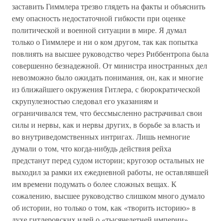
заставить Гиммлера трезво глядеть на факты и объяснить
ему опасность недостаточной гибкости при оценке
политической и военной ситуации в мире. Я думал
только о Гиммлере и ни о ком другом, так как попытка
повлиять на высшее руководство через Риббентропа была
совершенно безнадежной. От министра иностранных дел
невозможно было ожидать понимания, он, как и многие
из ближайшего окружения Гитлера, с бюрократической
скрупулезностью следовал его указаниям и
ограничивался тем, что бессмысленно растрачивал свои
силы и нервы, как и нервы других, в борьбе за власть и
во внутриведомственных интригах. Лишь немногие
думали о том, что когда-нибудь действия рейха
предстанут перед судом истории; кругозор остальных не
выходил за рамки их ежедневной работы, не оставлявшей
им времени подумать о более сложных вещах. К
сожалению, высшее руководство слишком много думало
об истории, но только о том, как «творить историю» в
духе гитлеровских идей о «тысячелетней империи».