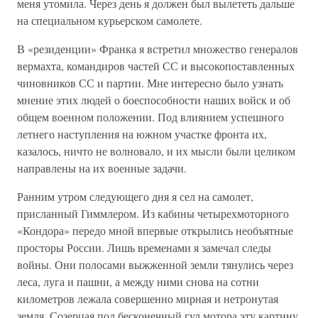
меня утомила. Через день я должен был вылететь дальше
на специальном курьерском самолете.
В «резиденции» Франка я встретил множество генералов
вермахта, командиров частей СС и высокопоставленных
чиновников СС и партии. Мне интересно было узнать
мнение этих людей о боеспособности наших войск и об
общем военном положении. Под влиянием успешного
летнего наступления на южном участке фронта их,
казалось, ничто не волновало, и их мысли были целиком
направлены на их военные задачи.
Ранним утром следующего дня я сел на самолет,
присланный Гиммлером. Из кабины четырехмоторного
«Кондора» передо мной впервые открылись необъятные
просторы России. Лишь временами я замечал следы
войны. Они полосами выжженной земли тянулись через
леса, луга и пашни, а между ними снова на сотни
километров лежала совершенно мирная и нетронутая
земля. Созерцая под бесконечный гул мотора эту картину,