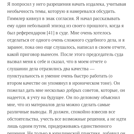
Я попросил у него разрешения начать издалека, учитывая
необычность темы, которую я намеревался обсудить.
Гиммлер кивнул в знак согласия. Я начал рассказывать
ему один небольшой эпизод из своего прошлого, когда я
был референдаром [41] в суде. Мне очень хотелось
отделаться от одного очень сложного судебного дела, и я
заранее, пока оно еще слушалось, написал в своем отчете,
какой приговор вынесен. После этого председатель суда
вызвал меня к себе и сказал, что в моем отчете о
слушании дела отразились два качества —
пунктуальность и умение очень быстро работать (о
втором качестве он упомянул в ироническом тоне). Он
пожелал дать мне несколько добрых советов, которые, он
надеется, я учту на будущее. Он по-деловому объяснил
мне, что из материалов дела можно сделать самые
различные выводы. Я должен, спокойно взвесив все
обстоятельства, учесть все возможные решения, а не идти
лишь одним путем, придерживаясь единственного
решения. Не только в юридической практике, добавил он,