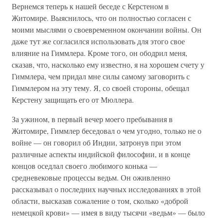
Вернемся теперь к нашей беседе с Керстеном в
Житомире. Выяснилось, что он полностью согласен с
моими мыслями о своевременном окончании войны. Он
даже тут же согласился использовать для этого свое
влияние на Гиммлера. Кроме того, он ободрил меня,
сказав, что, насколько ему известно, я на хорошем счету у
Гиммлера, чем придал мне силы самому заговорить с
Гиммлером на эту тему. Я, со своей стороны, обещал
Керстену защищать его от Мюллера.
За ужином, в первый вечер моего пребывания в
Житомире, Гиммлер беседовал о чем угодно, только не о
войне — он говорил об Индии, затронув при этом
различные аспекты индийской философии, и в конце
концов оседлал своего любимого конька —
средневековые процессы ведьм. Он оживленно
рассказывал о последних научных исследованиях в этой
области, высказав сожаление о том, сколько «доброй
немецкой крови» — имея в виду тысячи «ведьм» — было