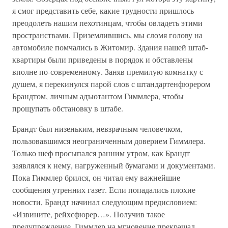
я смог представить себе, какие трудности пришлось
преодолеть нашим пехотинцам, чтобы овладеть этими
пространствами. Приземлившись, мы сломя голову на
автомобиле помчались в Житомир. Здания нашей штаб-
квартиры были приведены в порядок и обставлены
вполне по-современному. Заняв премилую комнатку с
душем, я перекинулся парой слов с штандартенфюрером
Брандтом, личным адъютантом Гиммлера, чтобы
прощупать обстановку в штабе.
Брандт был низеньким, невзрачным человечком,
пользовавшимся неограниченным доверием Гиммлера.
Только шеф просыпался ранним утром, как Брандт
заявлялся к нему, нагруженный бумагами и документами.
Пока Гиммлер брился, он читал ему важнейшие
сообщения утренних газет. Если попадались плохие
новости, Брандт начинал следующим предисловием:
«Извините, рейхсфюрер…». Получив такое
предупреждение, Гиммлер на мгновение прекращал