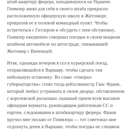
штаб-квартиру фюрера, находившуюся на Украине.
Гиммлер занял для себя и своего штаба прекрасно
расположенную офицерскую школу в Житомире,
превратив ее в полевой командный пункт. Чтобы
встретиться с Гитлером и обсудить с ним обстановку,
Гиммлер ежедневно совершал поездки в своем мощном
штабном автомобиле по автостраде, связывавшей
Житомир с Винницей.
Итак, однажды вечером я сел в курьерский поезд,
отправлявшийся в Варшаву, чтобы сделать там
небольшую остановку. Во главе «генерал-
губернаторства» стоял тогда рейхсминистр Ганс Франк,
который любил устраивать в своем дворце, обставленном
с королевской роскошью, пышный прием всем высшим
офицерам вермахта, руководящим работникам СС и
партии, следовавшим в штабквартиру фюрера. Франк
вручил мне письмо от Гиммлера — тот советовал мне
отдохнуть денек в Варшаве, чтобы поездка не слишком