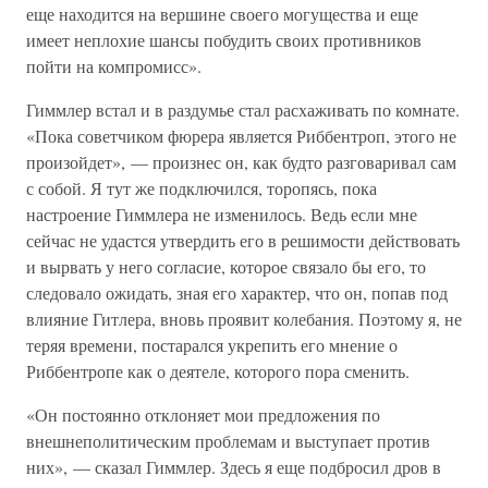
еще находится на вершине своего могущества и еще
имеет неплохие шансы побудить своих противников
пойти на компромисс».
Гиммлер встал и в раздумье стал расхаживать по комнате.
«Пока советчиком фюрера является Риббентроп, этого не
произойдет», — произнес он, как будто разговаривал сам
с собой. Я тут же подключился, торопясь, пока
настроение Гиммлера не изменилось. Ведь если мне
сейчас не удастся утвердить его в решимости действовать
и вырвать у него согласие, которое связало бы его, то
следовало ожидать, зная его характер, что он, попав под
влияние Гитлера, вновь проявит колебания. Поэтому я, не
теряя времени, постарался укрепить его мнение о
Риббентропе как о деятеле, которого пора сменить.
«Он постоянно отклоняет мои предложения по
внешнеполитическим проблемам и выступает против
них», — сказал Гиммлер. Здесь я еще подбросил дров в