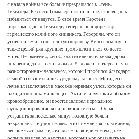
с начала войны все больше превращался в «тень»
Гиммлера. Без него Гиммлер просто не представлял, как
избавиться от недугов. В свое время Керстена
порекомендовал Гиммлеру генеральный директор
германского калийного синдиката. Говорили, что он
успешно лечил голландскую королеву Вильгельмину, а
также целый ряд крупных промышленников со всего
мира. Несомненно, он обладал исключительным даром
внушения, да и в остальном он был очень интересным и
разносторонним человеком, который пробился благодаря
самообразованию и незаурядному таланту. Метод его
лечения заключался в массаже нервных узлов, которые он
находил кончиками пальцев. Активизируя таким образом
кровообращение, он восстанавливал нормальное
функционирование всей нервной системы. Он мог
устранить за несколько минут головную боль и
невралгию. Не удивительно, что Гиммлер за годы войны,
легшие тяжелым грузом на его нервную систему, все
больше зависел от Керстена, который мог оказывать на