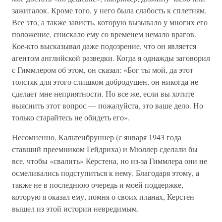
зажигалок. Кроме того, у него была слабость к сплетням.
Все это, а также зависть, которую вызывало у многих его
положение, снискало ему со временем немало врагов.
Кое-кто высказывал даже подозрение, что он является
агентом английской разведки. Когда я однажды заговорил
с Гиммлером об этом, он сказал: «Бог ты мой, да этот
толстяк для этого слишком добродушен, он никогда не
сделает мне неприятности. Но все же, если вы хотите
выяснить этот вопрос — пожалуйста, это ваше дело. Но
только старайтесь не обидеть его».
Несомненно, Кальтенбруннер (с января 1943 года
ставший преемником Гейдриха) и Мюллер сделали бы
все, чтобы «свалить» Керстена, но из-за Гиммлера они не
осмеливались подступиться к нему. Благодаря этому, а
также не в последнюю очередь и моей поддержке,
которую я оказал ему, помня о своих планах, Керстен
вышел из этой истории невредимым.