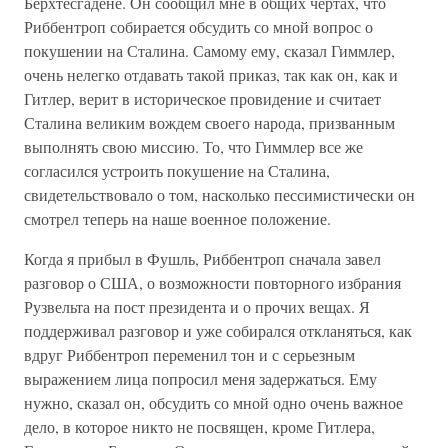
Берхтесгадене. Он сообщил мне в общих чертах, что
Риббентроп собирается обсудить со мной вопрос о
покушении на Сталина. Самому ему, сказал Гиммлер,
очень нелегко отдавать такой приказ, так как он, как и
Гитлер, верит в историческое провидение и считает
Сталина великим вождем своего народа, призванным
выполнять свою миссию. То, что Гиммлер все же
согласился устроить покушение на Сталина,
свидетельствовало о том, насколько пессимистически он
смотрел теперь на наше военное положение.
Когда я прибыл в Фушль, Риббентроп сначала завел
разговор о США, о возможности повторного избрания
Рузвельта на пост президента и о прочих вещах. Я
поддерживал разговор и уже собирался откланяться, как
вдруг Риббентроп переменил тон и с серьезным
выражением лица попросил меня задержаться. Ему
нужно, сказал он, обсудить со мной одно очень важное
дело, в которое никто не посвящен, кроме Гитлера,