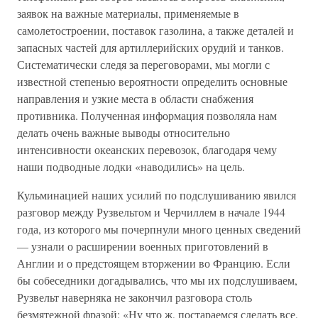
заявок на важные материалы, применяемые в
самолетостроении, поставок газолина, а также деталей и
запасных частей для артиллерийских орудий и танков.
Систематически следя за переговорами, мы могли с
известной степенью вероятности определить основные
направления и узкие места в области снабжения
противника. Полученная информация позволяла нам
делать очень важные выводы относительно
интенсивности океанских перевозок, благодаря чему
наши подводные лодки «наводились» на цель.
Кульминацией наших усилий по подслушиванию явился
разговор между Рузвельтом и Черчиллем в начале 1944
года, из которого мы почерпнули много ценных сведений
— узнали о расширении военных приготовлений в
Англии и о предстоящем вторжении во Францию. Если
бы собеседники догадывались, что мы их подслушиваем,
Рузвельт наверняка не закончил разговора столь
безмятежной фразой: «Ну что ж, постараемся сделать все,