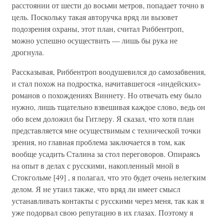
расстоянии от шести до восьми метров, попадает точно в
цель. Поскольку такая авторучка вряд ли вызовет
подозрения охраны, этот план, считал Риббентроп,
можно успешно осуществить — лишь бы рука не
дрогнула.
Рассказывая, Риббентроп воодушевился до самозабвения,
и стал похож на подростка, начитавшегося «индейских»
романов о похождениях Виннету. Но отвечать ему было
нужно, лишь тщательно взвешивая каждое слово, ведь он
обо всем доложил бы Гитлеру. Я сказал, что хотя план
представляется мне осуществимым с технической точки
зрения, но главная проблема заключается в том, как
вообще усадить Сталина за стол переговоров. Опираясь
на опыт в делах с русскими, накопленный мной в
Стокгольме [49] , я полагал, что это будет очень нелегким
делом. Я не утаил также, что вряд ли имеет смысл
устанавливать контакты с русскими через меня, так как я
уже подорвал свою репутацию в их глазах. Поэтому я