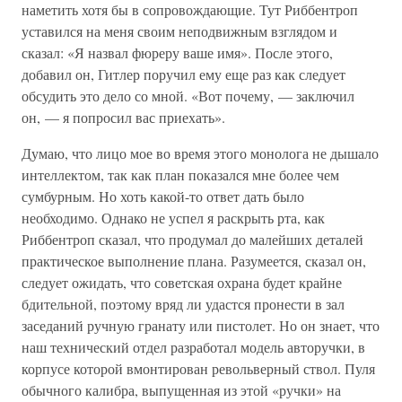
наметить хотя бы в сопровождающие. Тут Риббентроп
уставился на меня своим неподвижным взглядом и
сказал: «Я назвал фюреру ваше имя». После этого,
добавил он, Гитлер поручил ему еще раз как следует
обсудить это дело со мной. «Вот почему, — заключил
он, — я попросил вас приехать».
Думаю, что лицо мое во время этого монолога не дышало
интеллектом, так как план показался мне более чем
сумбурным. Но хоть какой-то ответ дать было
необходимо. Однако не успел я раскрыть рта, как
Риббентроп сказал, что продумал до малейших деталей
практическое выполнение плана. Разумеется, сказал он,
следует ожидать, что советская охрана будет крайне
бдительной, поэтому вряд ли удастся пронести в зал
заседаний ручную гранату или пистолет. Но он знает, что
наш технический отдел разработал модель авторучки, в
корпусе которой вмонтирован револьверный ствол. Пуля
обычного калибра, выпущенная из этой «ручки» на