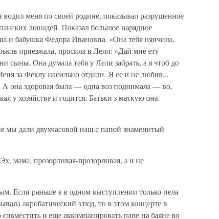
н водил меня по своей родине, показывал разрушенное
с панских лошадей. Показал большое нарядное
ша и бабушка Федора Ивановна. «Она тебя нянчила,
арьков приезжала, просила в Лели: «Дай мне ету
ни сыны. Она думала тебя у Лели забрать, а я чтоб до
еня за Феклу насильно отдали. Я ее и не любив...
.. А она здоровая была — одна воз поднимала — во,
кая у хозяйстве и годится. Батьки з маткую она
»
не мы дали двухчасовой наш с папой знаменитый
 Эх, мама, прозорливая-прозорливая, а и не
ым. Если раньше я в одном выступлении только пела
зывала акробатический этюд, то в этом концерте в
о совместить и еще аккомпанировать папе на баяне во