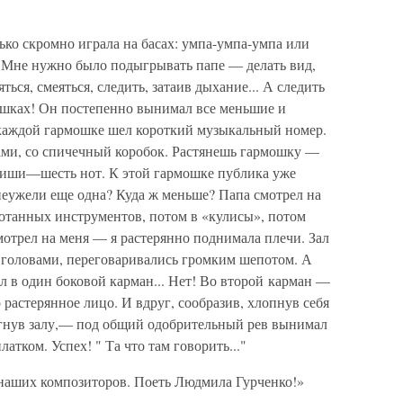
ко скромно играла на басах: умпа-умпа-умпа или
. Мне нужно было подыгрывать папе — делать вид,
яться, смеяться, следить, затаив дыхание... А следить
мошках! Он постепенно вынимал все меньшие и
 каждой гармошке шел короткий музыкальный номер.
ами, со спичечный коробок. Растянешь гармошку —
виши—шесть нот. К этой гармошке публика уже
еужели еще одна? Куда ж меньше? Папа смотрел на
ботанных инструментов, потом в «кулисы», потом
мотрел на меня — я растерянно поднимала плечи. Зал
и головами, переговаривались громким шепотом. А
ел в один боковой карман... Нет! Во второй карман —
о растерянное лицо. И вдруг, сообразив, хлопнув себя
ргнув залу,— под общий одобрительный рев вынимал
тком. Успех! " Та что там говорить..."
наших композиторов. Поеть Людмила Гурченко!»