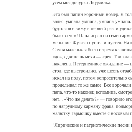
усем моя дочурка Людмилка.
Это был папин коронный номер. Я толь
вальс: умпапа-умпапа, умпапа-умпапа
будто я все вижу в первый раз, и удивл
было за чем! Папа играл на семи гар
меньшие. Футляр пустел и пустел. На
Самая маленькая была с тремя клавиш
«до», сдвинешь мехи — «ре». Три кла
накалена. Нетерпеливое ожидание — н
стол, где выстроились уже шесть отра
искал на полу, потом вопросительно с
проделывал то же самое. Все ворочал
папа, что-то наконец вспомнив, смотр
нет... «Что же делать?» — говорило ег
по нагрудному карману фрака, подмо
малютку-гармошку вместе с носовым пла
"Лирические и патриотические песни 