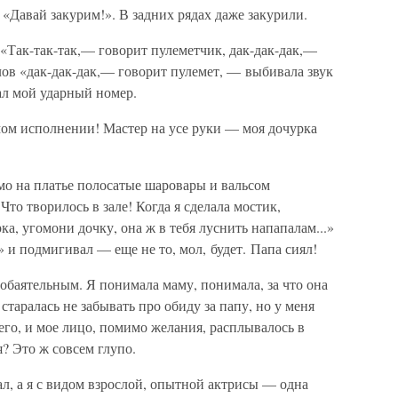
«Давай закурим!». В задних рядах даже закурили.
«Так-так-так,— говорит пулеметчик, дак-дак-дак,—
слов «дак-дак-дак,— говорит пулемет, — выбивала звук
ал мой ударный номер.
ом исполнении! Мастер на усе руки — моя дочурка
ямо на платье полосатые шаровары и вальсом
то творилось в зале! Когда я сделала мостик,
, угомони дочку, она ж в тебя луснить напапалам...»
 и подмигивал — еще не то, мол, будет. Папа сиял!
обаятельным. Я понимала маму, понимала, за что она
старалась не забывать про обиду за папу, но у меня
него, и мое лицо, помимо желания, расплывалось в
я? Это ж совсем глупо.
л, а я с видом взрослой, опытной актрисы — одна