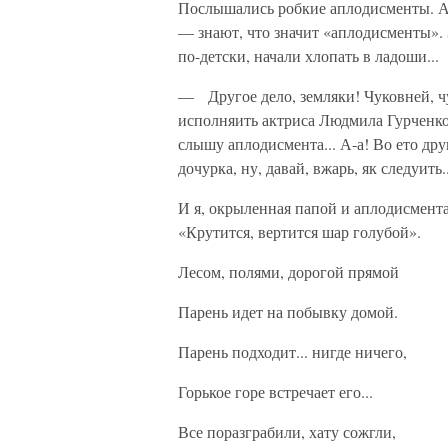
Послышались робкие аплодисменты. А
— знают, что значит «аплодисменты». 
по-детски, начали хлопать в ладоши...
— Другое дело, земляки! Чуковней, ч
исполняить актриса Людмила Гурченко
слышу аплодисмента... А-а! Во ето др
дочурка, ну, давай, вжарь, як следуить..
И я, окрыленная папой и аплодисмент
«Крутится, вертится шар голубой».
Лесом, полями, дорогой прямой
Парень идет на побывку домой.
Парень подходит... нигде ничего,
Горькое горе встречает его...
Все поразграбили, хату сожгли,