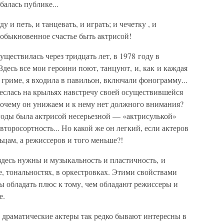
балась публике...
ду и петь, и танцевать, и играть; и чечетку , и
необыкновенное счастье быть актрисой!
уществилась через тридцать лет, в 1978 году в
десь все мои героини поют, танцуют, и, как и каждая
 гриме, я входила в павильон, включали фонограмму...
неслась на крыльях навстречу своей осуществившейся
Почему он унижаем и к нему нет должного внимания?
годы была актрисой несерьезной — «актрисулькой»
 второсортность... Но какой же он легкий, если актеров
ьцам, а режиссеров и того меньше?!
здесь нужны и музыкальность и пластичность, и
 тональностях, в оркестровках. Этими свойствами
ы обладать плюс к тому, чем обладают режиссеры и
е.
у драматические актеры так редко бывают интересны в