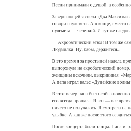
Песни принимали с душой, а особенно 
Завершающей я спела «Два Максима»: 
говорит пулемет». А в конце, вместо 
пулемета — чечеткой. И тут же следов
— Акробатический этюд! В том же сам
Людмилка! Ну, бабы, держитеся...
В это время я за простыней надела пр
выпорхнула на акробатический номер. Ч
женщины вскочили, выкрикивая: «Марка
А папа играл вальс «Дунайские волны»
В этот вечер папа был необыкновенно 
его всегда прощала. Я вот — все время 
ничего не получалось. Я смотрела на 
улыбке. А как же после этого сердитьс
После концерта были танцы. Папа игра