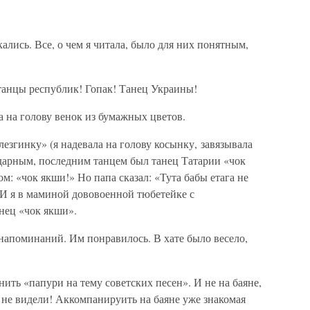
лись. Все, о чем я читала, было для них понятным,
анцы республик! Гопак! Танец Украины!
а на голову венок из бумажных цветов.
езгинку» (я надевала на голову косынку, завязывала
Ударным, последним танцем был танец Татарии «чок
м: «чок якши!» Но папа сказал: «Тута бабы етага не
. И я в маминой дововоенной тюбетейке с
нец «чок якши».
напоминаний. Им понравилось. В хате было весело,
ь «папури на тему советских песен». И не на баяне,
ще не видели! Аккомпанируить на баяне уже знакомая