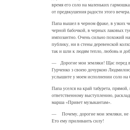
время его соло на маленьких гармошка
от предвкушения радости этого вечера.
Папа вышел в черном фраке, в узких ч
черной бабочкой, в черных лаковых т
импозантно. Очень сильно похожий на 
публику, ни в стены деревенской колхо
так и шли к людям тепло, любовь и доб
— Дорогие мои земляки! Щас перед в
Гурченко з своею дочуркою Людмило
услышите у моем исполнении соло на 
Папа уселся на край табурета, прямой,
ответственному выступлению, расклад
марша «Привет музыкантам».
— Почему, дорогие мои земляки, не 
Ето ему приливаить силу!