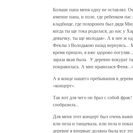
Больше папа меня одну не оставлял. О
имение пана, и поле, где ребенком па
кладбище, где похоронен был дядя Ми
когда ты ще тока родилася, до нас у Х
девычку, ты ще молодая». А в нее ж од
Феклы з Володькою назад вернувсь... М
время пришло, я вже здорово погуляв.
зараза якая была. У деревне вокурат та
понравилась. А мне нравилася Феня...
А в конце нашего пребывания в дерев
«концерт».
Так вот для чего он брал с собой фрак!
сообразила...
Для меня этот концерт был очень важн
или пела и танцевала, или пела и пока
деревне я впервые должна была все эт