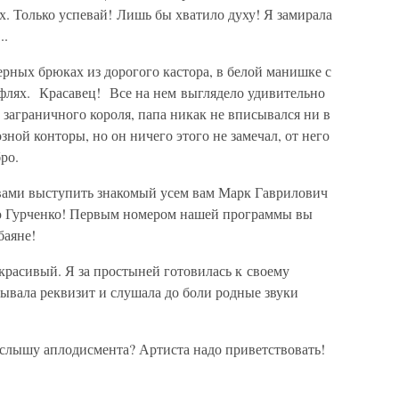
х. Только успевай! Лишь бы хватило духу! Я замирала
..
ерных брюках из дорогого кастора, в белой манишке с
уфлях. Красавец! Все на нем выглядело удивительно
заграничного короля, папа никак не вписывался ни в
зной конторы, но он ничего этого не замечал, от него
ро.
ами выступить знакомый усем вам Марк Гаврилович
ю Гурченко! Первым номером нашей программы вы
баяне!
 красивый. Я за простыней готовилась к своему
ывала реквизит и слушала до боли родные звуки
слышу аплодисмента? Артиста надо приветствовать!