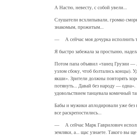
А Настю, невесту, с собой увели...
Слушатели всхлипывали, громко сморка
знакомым, прожитым...
— А сейчас моя дочурка исполнить т
Я быстро забежала за простыню, надел
Потом папа объявил «танец Грузии — л
узлом сбоку, чтоб болтались концы). 
якши». Зрители должны повторять хоро
потянуть... Давай без народу — одна»
удовольствием танцевала комичный та
Бабы и мужики аплодировали уже без 
все раскрепостились...
— А сейчас Марк Гаврилович исполнит
земляки, а... щас узнаете. Такого вы 