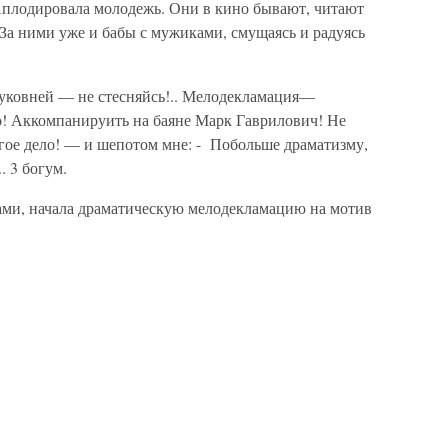
плодировала молодежь. Они в кино бывают, читают
За ними уже и бабы с мужиками, смущаясь и радуясь
уковней — не стесняйсь!.. Мелодекламация—
! Аккомпанируить на баяне Марк Гаврилович! Не
угое дело! — и шепотом мне: - Побольше драматизму,
. 3 богум.
ами, начала драматическую мелодекламацию на мотив