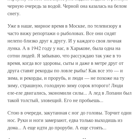
черную очередь за водой. Черной она казалась на белом
снегу.
Уже в наше, мирное время в Москве, по телевизору я
часто вижу репортажи о рыболовах. Все они сидят
нелепо близко друг к другу. И у каждого своя личная
лунка. А в 1942 году у нас, в Харькове, была одна на
сотни людей. Я забываю, что рассуждаю так уже в то
время, когда все здоровы, сыты и даже в метре друг от
друга ставят рекорды по ловле рыбы! Как все это — и
зима, и рекорды, и прорубь, и люди — не похоже на ту
зиму, страшную, голодную зиму сорок второго! Люди
еле-еле двигались, экономили силы... А лед в Лопани был
такой толстый, зловещий. Его не пробьешь...
Стою в очереди, закутанная с ног до головы. Торчит один
нос. Руки и ноги за­мерзают, едва только выходишь из
дома... А еще идти до проруби. А еще стоять...