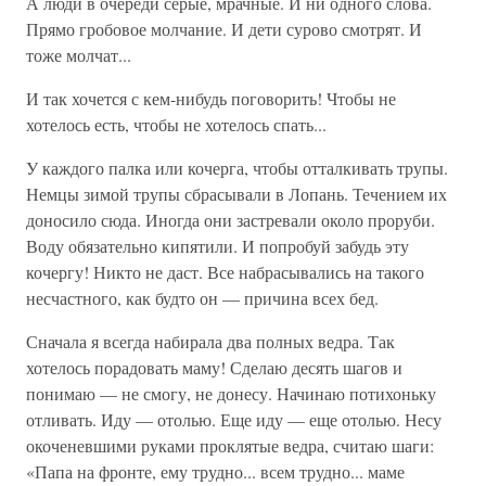
А люди в очереди серые, мрачные. И ни одного слова.
Прямо гробовое молчание. И дети сурово смотрят. И
тоже молчат...
И так хочется с кем-нибудь поговорить! Чтобы не
хотелось есть, чтобы не хотелось спать...
У каждого палка или кочерга, чтобы отталкивать трупы.
Немцы зимой трупы сбрасывали в Лопань. Течением их
доносило сюда. Иногда они застревали около проруби.
Воду обязательно кипятили. И попробуй забудь эту
кочергу! Никто не даст. Все набрасывались на такого
несчастного, как будто он — причина всех бед.
Сначала я всегда набирала два полных ведра. Так
хотелось порадовать маму! Сделаю десять шагов и
понимаю — не смогу, не донесу. Начинаю потихоньку
отливать. Иду — отолью. Еще иду — еще отолью. Несу
окоченевшими руками проклятые ведра, считаю шаги:
«Папа на фронте, ему трудно... всем трудно... маме