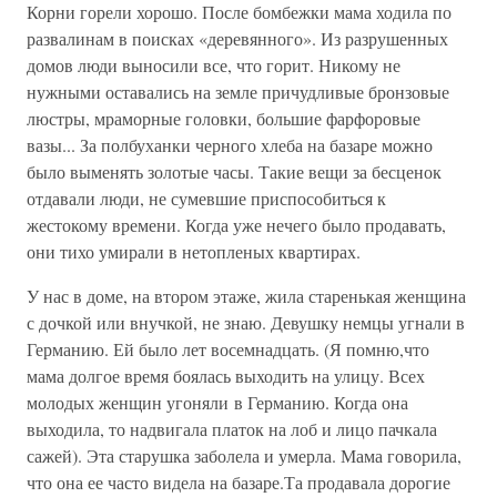
Корни горели хорошо. После бомбежки мама ходила по
развалинам в поисках «деревянного». Из разрушенных
домов люди выносили все, что горит. Никому не
нужными оставались на земле причудливые бронзовые
люстры, мраморные головки, большие фарфоровые
вазы... За полбуханки черного хлеба на базаре можно
было выменять золотые часы. Такие вещи за бесценок
отдавали люди, не сумевшие приспособиться к
жестокому времени. Когда уже нечего было продавать,
они тихо умирали в нетопленых квартирах.
У нас в доме, на втором этаже, жила старенькая женщина
с дочкой или внучкой, не знаю. Девушку немцы угнали в
Германию. Ей было лет восемнадцать. (Я помню,что
мама долгое время боялась выходить на улицу. Всех
молодых женщин угоняли в Германию. Когда она
выходила, то надвигала платок на лоб и лицо пачкала
сажей). Эта старушка заболела и умерла. Мама говорила,
что она ее часто видела на базаре.Та продавала дорогие