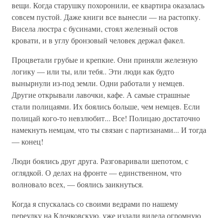
вещи. Когда старушку похоронили, ее квартира оказалась
совсем пустой. Даже книги все вынесли — на растопку.
Висела люстра с бусинами, сто­ял железный остов
кровати, и в углу бронзовый человек держал факел.
Процветали грубые и крепкие. Они приняли железную
логику — или ты, или тебя.. Эти люди как будто
вынырнули из-под земли. Одни работали у немцев.
Другие открывали лавочки, кафе. А самые страшные
стали полицаями. Их боялись больше, чем немцев. Если
полицай кого-то невзлюбит... Все! Полицаю достаточно
намекнуть немцам, что ты связан с партизанами... И тогда
— конец!
Люди боялись друг друга. Разговаривали шепотом, с
оглядкой. О делах на фронте — единственном, что
волновало всех, — боялись заикнуться.
Когда я спускалась со своими ведрами по нашему
переулку на Клочковскую, уже издали видела огромную