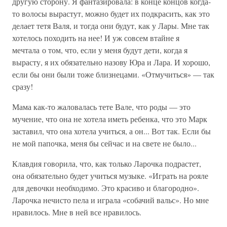
другую сторону. Я фантазировала: в конце концов когда-
то волосы вырастут, можно будет их подкрасить, как это
делает тетя Валя, и тогда они будут, как у Лары. Мне так
хотелось походить на нее! И уж совсем втайне я
мечтала о том, что, если у меня будут дети, когда я
вырасту, я их обязательно назову Юра и Лара. И хорошо,
если бы они были тоже близнецами. «Отмучиться» — так
сразу!
Мама как-то жаловалась тете Вале, что роды — это
мучение, что она не хотела иметь ребенка, что это Марк
заставил, что она хотела учиться, а он... Вот так. Если бы
не мой папочка, меня бы сейчас и на свете не было...
Клавдия говорила, что, как только Ларочка подрастет,
она обязательно будет учиться музыке. «Играть на рояле
для девочки необходимо. Это красиво и благородно».
Ларочка нечисто пела и играла «собачий вальс». Но мне
нравилось. Мне в ней все нравилось.