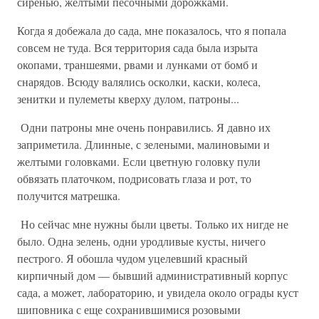
сиренью, желтыми песочными дорожками.
Когда я добежала до сада, мне показалось, что я попала
совсем не туда. Вся тер­ритория сада была изрыта
окопами, траншеями, рвами и лунками от бомб и
снарядов. Всюду валялись осколки, каски, колеса,
зенитки и пулеметы кверху дулом, патроны...
Одни патроны мне очень понравились. Я давно их
заприметила. Длинные, с зеле­ными, малиновыми и
желтыми головками. Если цветную головку пули
обвязать пла­точком, подрисовать глаза и рот, то
получится матрешка.
Но сейчас мне нужны были цветы. Только их нигде не
было. Одна зелень, одни уродливые кусты, ничего
пестрого. Я обошла чудом уцелевший красный
кирпичный дом — бывший административный корпус
сада, а может, лабораторию, и увидела около ограды куст
шиповника с еще сохранившимися розовыми