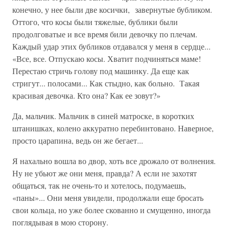
конечно, у нее были две косички, завернутые бубликом.
Оттого, что косы были тяжелые, бублики были
продолговатые и все время били девочку по плечам.
Каждый удар этих бубликов отдавался у меня в сердце...
«Все, все. Отпускаю косы. Хватит подчиняться маме!
Перестаю стричь голову под машинку. Да еще как
стригут... полосами... Как стыдно, как больно. Такая
красивая девочка. Кто она? Как ее зовут?»
Да, мальчик. Мальчик в синей матроске, в коротких
штанишках, колено аккуратно перебинтовано. Наверное,
просто царапина, ведь он же бегает...
Я нахально вошла во двор, хоть все дрожало от волнения.
Ну не убьют же они меня, правда? А если не захотят
общаться, так не очень-то и хотелось, подумаешь,
«паны»... Они меня увидели, продолжали еще бросать
свои кольца, но уже более скованно и смущенно, иногда
поглядывая в мою сторону.