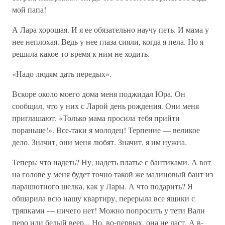
мой папа!
А Лара хорошая. И я ее обязательно научу петь. И мама у
нее неплохая. Ведь у нее глаза сияли, когда я пела. Но я
решила какое-то время к ним не ходить.
«Надо людям дать передых».
Вскоре около моего дома меня поджидал Юра. Он
сообщил, что у них с Ларой день рождения. Они меня
приглашают. «Только мама просила тебя прийти
пораньше!». Все-таки я молодец! Терпение — великое
дело. Значит, они меня любят. Значит, я им нужна.
Теперь: что надеть? Ну, надеть платье с бантиками. А вот
на голове у меня будет точно такой же малиновый бант из
парашютного шелка, как у Лары. А что подарить? Я
обшарила всю нашу квартиру, перерыла все ящики с
тряпками — ничего нет! Можно попросить у тети Вали
перо или белый веер... Но, во-первых, она не даст. А в-