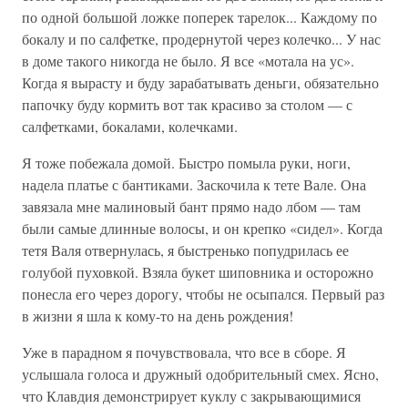
по одной большой ложке поперек тарелок... Каждому по
бокалу и по сал­фетке, продернутой через колечко... У нас
в доме такого никогда не было. Я все «мо­тала на ус».
Когда я вырасту и буду зарабатывать деньги, обязательно
папочку буду кормить вот так красиво за столом — с
салфетками, бокалами, колечками.
Я тоже побежала домой. Быстро помыла руки, ноги,
надела платье с бантиками. Заскочила к тете Вале. Она
завязала мне малиновый бант прямо надо лбом — там
были самые длинные волосы, и он крепко «сидел». Когда
тетя Валя отвернулась, я быстренько попудрилась ее
голубой пуховкой. Взяла букет шиповника и осторожно
понесла его через дорогу, чтобы не осыпался. Первый раз
в жизни я шла к кому-то на день рождения!
Уже в парадном я почувствовала, что все в сборе. Я
услышала голоса и друж­ный одобрительный смех. Ясно,
что Клавдия демонстрирует куклу с закрывающимися