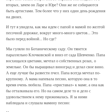
вторых, зачем он Ларе и Юре? Они же не собираются
быть артистами. Тем более что у них один день рождения
на двоих.
И тут я увидела, как мы идем с папой и мамой по желтой
песочной дорожке, вокруг много-много цветов... Это
было перед войной... Но где?
Мы гуляли по Ботаническому саду. Он тянется
параллельно Клочковской и вниз от сада Шевченко. Папа
восхищался цветами, мечтал о собственных розах, о
земельке. Он бы выращивал виноград и делал свое вино.
А еще лучше бы развести пчел. Папа всегда мечтал по-
крупному. А мама напевала песню, которую она в то
время очень любила. Папа «приставал» к маме, а она как
бы отталкивала его. Но на самом деле то и дело с
удовольствием к нему прижималась. Я за ними
наблюдала и слушала мамину песню: