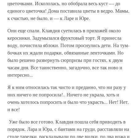
цветочками. Исколо­лась, но обобрала весь куст — до
единого цветочка! Дома поставила цветы в ведро. Мамы,
к счастью, не было, и — к Ларе и Юре.
Они еще спали. Клавдия суетилась в прихожей около
керосинки. Задумызался фруктовый торт. Я принесла
воду, почистила яблоки. Потом проснулись дети. На тум­
бочках их ждали подарки, обвязанные ленточками. Но
было решено развернуть сюрп­ризы при гостях, к двум
часам дня. Все таинственно, загадочно, все так ново и
инте­ресно...
Я к ним относилась так чисто и преданно, что ни разу у
них ничего не попроси­ла!.. Ничего не украла, хоть и
очень хотелось попросить и было что украсть... Нет! Нет,
и все!
Уже было все готово. Клавдия пошла себя приводить в
порядок. Лара и Юра, с бантами на груди, расставляли на
столе тарелки, раскладывали по две вилки, по два ножа и