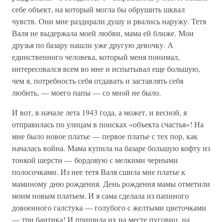
себе объект, на который могла бы обрушить шквал
чувств. Они мне раздирали душу и рвались нару­жу. Тетя
Валя не выдержала моей любви, мама ей ближе. Мои
друзья по базару нашли уже другую девочку. А
единственного человека, который меня понимал,
интересовался всем во мне и испытывал еще большую,
чем я, потребность себя отдавать и застав­лять себя
любить, — моего папы — со мной не было.
И вот, в начале лета 1943 года, а может, и весной, я
отправилась по улицам в по­исках «объекта счастья»! На
мне было новое платье — первое платье с тех пор, как
началась война. Мама купила на базаре большую кофту из
тонкой шерсти — бордовую с мелкими черными
полосочками. Из нее тетя Валя сшила мне платье к
маминому дню рождения. День рождения мамы отметили
моим новым платьем. И я сама сделала из папиного
довоенного галстука — голубого с желтыми цветочками
— три бантика! И пришила их на месте пуговиц, на