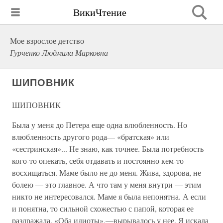
ВикиЧтение
Мое взрослое детство
Гурченко Людмила Марковна
ШИПОВНИК
ШИПОВНИК
Была у меня до Петера еще одна влюбленность. Но
влюбленность другого рода— «братская» или
«сестринская»... Не знаю, как точнее. Была потребность
кого-то опе­кать, себя отдавать и постоянно кем-то
восхищаться. Маме было не до меня. Жива, здорова, не
болею — это главное. А что там у меня внутри — этим
никто не интере­совался. Маме я была непонятна. А если
и понятна, то сильной схожестью с папой, которая ее
раздражала. «Оба идиоты»,—вырывалось у нее. Я искала