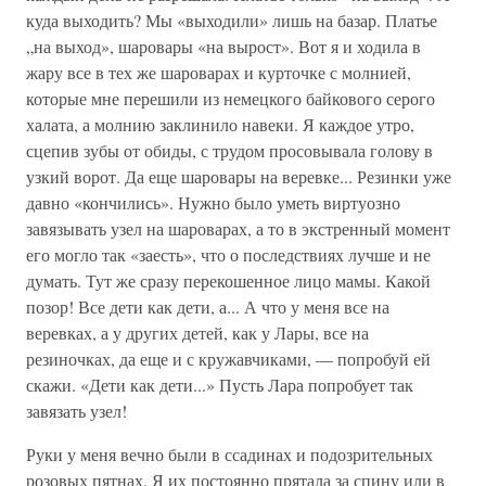
куда выходить? Мы «выходили» лишь на базар. Платье
„на выход», шаровары «на вырост». Вот я и ходила в
жару все в тех же шароварах и курточке с молнией,
которые мне перешили из немецкого байкового серого
халата, а молнию заклинило навеки. Я каждое утро,
сцепив зубы от обиды, с трудом просо­вывала голову в
узкий ворот. Да еще шаровары на веревке... Резинки уже
давно «кон­чились». Нужно было уметь виртуозно
завязывать узел на шароварах, а то в экстрен­ный момент
его могло так «заесть», что о последствиях лучше и не
думать. Тут же сразу перекошенное лицо мамы. Какой
позор! Все дети как дети, а... А что у меня все на
веревках, а у других детей, как у Лары, все на
резиночках, да еще и с кружавчиками, — попробуй ей
скажи. «Дети как дети...» Пусть Лара попробует так
завязать узел!
Руки у меня вечно были в ссадинах и подозрительных
розовых пятнах. Я их посто­янно прятала за спину или в