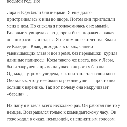
восьмой год. Тю!
Лара и Юра были близнецами. Я еще долго
пристраивалась к ним во дворе. Потом они пригласили
меня в дом. Но сначала я познакомилась с их мамой.
Впервые я увидела ее во дворе и была поражена, какая
она некрасивая и старая. Я не помню ее отчества. Звали
ее Клавдия. Клавдия ходила в очках, сильно
уменьшающих глаза и все время, без передышки, курила
длинные папиросы. Косы такого же цвета, как у Лары,
были закручены прямо на ушах, как рога у барана.
Однажды утром я увидела, как она заплетала свои косы.
Оказалось, что у нее были огромные уши — просто два
больших вареника. Так вот почему она накручивает
«барана»...
Их папу я видела всего несколько раз. Он работал где-то у
немцев. Возвращался только к комендантскому часу. Он
тоже ходил в очках, немолодой, с неприятным голосом.