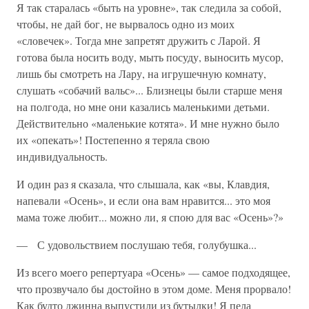
Я так старалась «быть на уровне», так следила за собой,
чтобы, не дай бог, не вырвалось одно из моих
«словечек». Тогда мне запретят дружить с Ларой. Я
готова была носить воду, мыть посуду, выносить мусор,
лишь бы смотреть на Лару, на игрушечную комнату,
слушать «собачий вальс»... Близнецы были старше меня
на полгода, но мне они казались маленькими детьми.
Действительно «маленькие котята». И мне нужно было
их «опекать»! Постепенно я теряла свою
индивидуальность.
И один раз я сказала, что слышала, как «вы, Клавдия,
напевали «Осень», и если она вам нравится... это моя
мама тоже любит... можно ли, я спою для вас «Осень»?»
— С удовольствием послушаю тебя, голубушка...
Из всего моего репертуара «Осень» — самое подходящее,
что прозвучало бы достойно в этом доме. Меня прорвало!
Как будто джинна выпустили из бутылки! Я пела