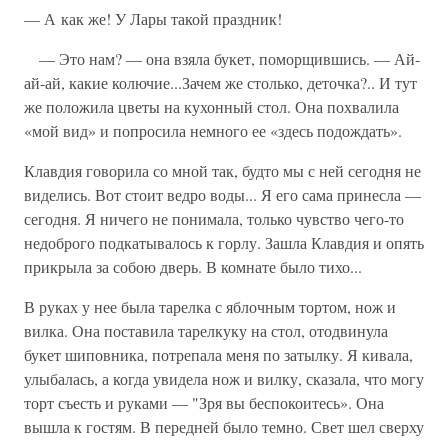
— А как же! У Лары такой праздник!
— Это нам? — она взяла букет, поморщившись. — Ай-
ай-ай, какие колючие...Зачем же столько, деточка?.. И тут
же положила цветы на кухонный стол. Она похвалила
«мой вид» и попросила немного ее «здесь подождать».
Клавдия говорила со мной так, будто мы с ней сегодня не
виделись. Вот стоит ведро воды... Я его сама принесла —
сегодня. Я ничего не понимала, только чувство чего-то
недоброго подкатывалось к горлу. Зашла Клавдия и опять
прикрыла за собою дверь. В комнате было тихо...
В руках у нее была тарелка с яблочным тортом, нож и
вилка. Она поставила тарелкуку на стол, отодвинула
букет шиповника, потрепала меня по затылку. Я кивала,
улыбалась, а когда увидела нож и вилку, сказала, что могу
торт съесть и руками — "Зря вы беспокоитесь». Она
вышла к гостям. В передней было темно. Свет шел сверху