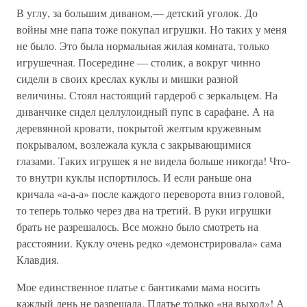
В углу, за большим диваном,— детский уголок. До
войны мне папа тоже покупал игрушки. Но таких у меня
не было. Это была нормальная жилая комната, только
игру­шечная. Посередине — столик, а вокруг чинно
сидели в своих креслах куклы и мишки разной
величины. Стоял настоящий гардероб с зеркальцем. На
диванчике сидел целлулоидный пупс в сарафане. А на
деревянной кровати, покрытой желтым кружевным
покрывалом, возлежала кукла с закрывающимися
глазами. Таких игрушек я не видела больше никогда! Что-
то внутри куклы испортилось. И если раньше она
кричала «а-а-а» после каждого переворота вниз головой,
то теперь только через два на третий. В руки игрушки
брать не разрешалось. Все можно было смотреть на
расстоянии. Куклу очень редко «демонстрировала» сама
Клавдия.
Мое единственное платье с бантиками мама носить
каждый день не разрешала. Платье только «на выход»! А