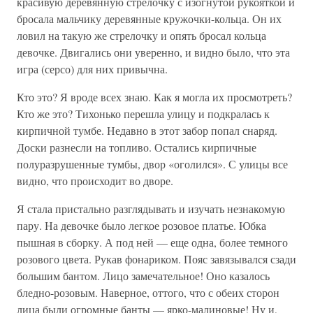
красивую деревянную стрелочку с изогнутой рукояткой и
бросала мальчику деревянные кружочки-кольца. Он их
ловил на такую же стрелочку и опять бросал кольца
девочке. Двигались они уверенно, и видно было, что эта
игра (серсо) для них привычна.
Кто это? Я вроде всех знаю. Как я могла их просмотреть?
Кто же это? Тихонько перешла улицу и подкралась к
кирпичной тумбе. Недавно в этот забор попал снаряд.
Доски разнесли на топливо. Остались кирпичные
полуразрушенные тумбы, двор «оголился». С улицы все
видно, что происходит во дворе.
Я стала пристально разглядывать и изучать незнакомую
пару. На девочке было легкое розовое платье. Юбка
пышная в сборку. А под ней — еще одна, более темного
розового цвета. Рукав фонариком. Пояс завязывался сзади
большим бантом. Лицо замечательное! Оно казалось
бледно-розовым. Наверное, оттого, что с обеих сторон
лица были огромные банты — ярко-малиновые! Ну и,