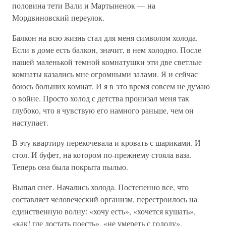
половина тети Вали и Мартыненок — на
Мордвиновский переулок.
Балкон на всю жизнь стал для меня символом холода.
Если в доме есть балкон, значит, в нем холодно. После
нашей маленькой темной комнатушки эти две светлые
комнаты казались мне огромными залами. Я и сейчас
боюсь больших комнат. И я в это время совсем не думаю
о войне. Просто холод с детства пронизал меня так
глубоко, что я чувствую его намного раньше, чем он
наступает.
В эту квартиру перекочевала и кровать с шариками. И
стол. И буфет, на котором по-прежнему стояла ваза.
Теперь она была покрыта пылью.
Выпал снег. Начались холода. Постепенно все, что
составляет человеческий организм, перестроилось на
единственную волну: «хочу есть», «хочется кушать»,
«как! где достать поесть», «не умереть с голоду».