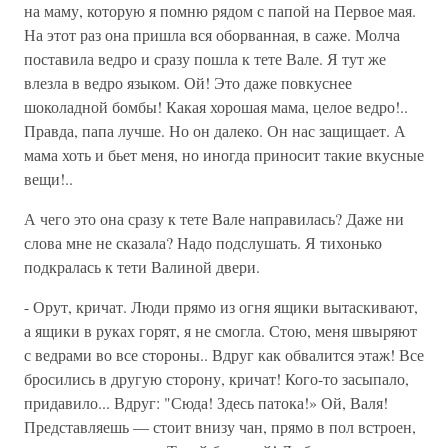
на маму, которую я помню рядом с папой на Первое мая.
На этот раз она пришла вся оборванная, в саже. Молча
поставила ведро и сразу пошла к тете Вале. Я тут же
влезла в ведро языком. Ой! Это даже повкуснее
шоколадной бомбы! Какая хорошая мама, целое ведро!..
Правда, папа лучше. Но он далеко. Он нас защищает. А
мама хоть и бьет меня, но иногда приносит такие вкусные
вещи!..
А чего это она сразу к тете Вале направилась? Даже ни
слова мне не сказала? Надо подслушать. Я тихонько
подкралась к тети Валиной двери.
- Орут, кричат. Люди прямо из огня ящики вытаскивают,
а ящики в руках горят, я не смогла. Стою, меня швыряют
с ведрами во все стороны.. Вдруг как обвалится этаж! Все
бросились в другую сторону, кричат! Кого-то засыпало,
придавило... Вдруг: "Сюда! Здесь патока!» Ой, Валя!
Представляешь — стоит внизу чан, прямо в пол встроен,