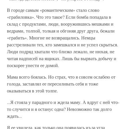
В городе самым «романтическим» стало слово
«грабиловка». Что это такое? Если бомба попадала в
склад с продуктами, люди, вооружившись мешками и
ведрами, толпой, толкая и обгоняя друг друга, бежали
«грабить». Многие не возвращались. Немцы
расстреливали тех, кто замешкался и не успел скрыться.
Люди подряд хватали что близко лежало, не нюхая, не
читая надписей на ящиках. Лишь бы вырвать добычу и
поскорее унести ее домой.
Мама всего боялась. Но страх, что я совсем ослабею от
голода, заставлял ее пересиливать себя и тоже
оказываться в этой толпе.
...Я стояла у парадного и ждела маму. А вдруг с ней что-
то случится и я останус одна? Невозможно так долго
ждать...
Я ее увидела, как только она появилась из-за угла