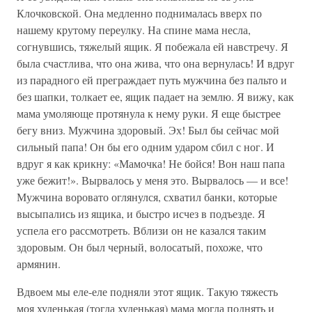
Клочковской. Она медленно поднималась вверх по
нашему крутому переулку. На спине мама несла,
согнувшись, тяжелый ящик. Я побежала ей навстречу. Я
была счастлива, что она жива, что она вернулась! И вдруг
из парадного ей преграждает путь мужчина без пальто и
без шапки, толкает ее, ящик падает на землю. Я вижу, как
мама умоляюще протянула к нему руки. Я еще быстрее
бегу вниз. Мужчина здоровый. Эх! Был бы сейчас мой
сильный папа! Он бы его одним ударом сбил с ног. И
вдруг я как крикну: «Мамочка! Не бойся! Вон наш папа
уже бежит!». Вырвалось у меня это. Вырвалось — и все!
Мужчина воровато оглянулся, схватил банки, которые
высыпались из ящика, и быстро исчез в подъезде. Я
успела его рассмотреть. Вблизи он не казался таким
здоровым. Он был черный, волосатый, похоже, что
армянин.
Вдвоем мы еле-еле подняли этот ящик. Такую тяжесть
моя худенькая (тогда худенькая) мама могла поднять и