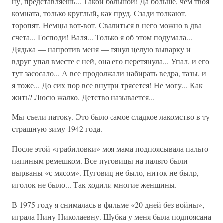
ну, представляешь... Такой большой! Да больше, чем твоя
,
комната, только круглый
как пруд. Сзади толкают,
торопят. Немцы вот-вот. Свалиться в него можно в два
счета... Господи! Валя... Только я об этом подумала...
Дядька — напротив меня — тянул целую выварку и
вдруг упал вместе с ней, она его перетянула.,. Упал, и его
тут засосало... А все продолжали набирать ведра, тазы, и
я тоже... До сих пор все внутри трясется! Не могу... Как
жить? Люсю жалко. Детство называется...
Мы съели патоку. Это было самое сладкое лакомство в ту
страшную зиму 1942 года.
После этой «грабиловки» моя мама подпоясывала пальто
папиным ремешком. Все пуговицы на пальто были
вырваны «с мясом». Пуговиц не было, ниток не былр,
иголок не было... Так ходили многие женщины.
В 1975 году я снималась в фильме «20 дней без войны»,
играла Нину Николаевну. Шубка у меня была подпоясана