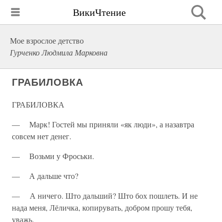
ВикиЧтение
Мое взрослое детство
Гурченко Людмила Марковна
ГРАБИЛОВКА
ГРАБИЛОВКА
— Марк! Гостей мы приняли «як люди», а назавтра
совсем нет денег.
— Возьми у Фроськи.
— А дальше что?
— А ничего. Што дальший? Што бох пошлеть. И не
нада меня, Лёличка, копирувать, добром прошу тебя,
уважь.