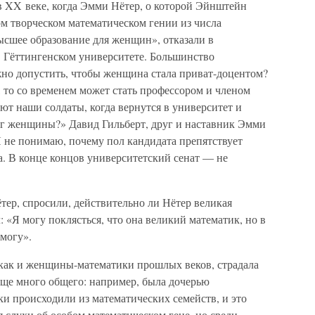
в XX веке, когда Эмми Нётер, о которой Эйнштейн
ом творческом математическом гении из числа
высшее образование для женщин», отказали в
в Гёттингенском университете. Большинство
жно допустить, чтобы женщина стала приват-доцентом?
, то со временем может стать профессором и членом
т наши солдаты, когда вернутся в университет и
ног женщины?» Давид Гильберт, друг и наставник Эмми
 Я не понимаю, почему пол кандидата препятствует
а. В конце концов университетский сенат — не
тер, спросили, действительно ли Нётер великая
 «Я могу поклясться, что она великий математик, но в
 могу».
 как и женщины-математики прошлых веков, страдала
еще много общего: например, была дочерью
и происходили из математических семейств, и это
 слухи об особом математическом гене, но среди