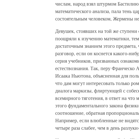
числам, народ взял штурмом Бастилию, 
математического анализа, пала тень ц
состоятельным человеком, Жермены не
Девушек, стоявших на той же ступени 
поощряли к изучению математики, тем 
достаточным знанием этого предмета,
разговор, если он коснется какого-ниб
серия учебников, призванных ознаком
естествознания. Так, перу Франческо
Исаака Ньютона, объясненная для поль
что дам могут интересовать только ро
диалога маркизы, флиртующей с собесе
всемирного тяготения, в ответ на что
этого фундаментального закона физики
соотношение, обратная пропорциональ
Например, если влюбленные не видятся
четыре раза слабее, чем в день разлуки