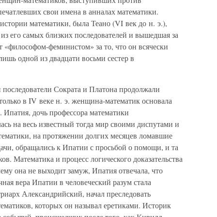
печатлевших свои имена в анналах математики.
стории математики, была Теано (VI век до н. э.),
 из его самых близких последователей и вышедшая за
т «философом-феминистом» за то, что он всячески
ишь одной из двадцати восьми сестер в
и последователи Сократа и Платона продолжали
олько в IV веке н. э. женщина-математик основала
 Ипатия, дочь профессора математики
ась на весь известный тогда мир своими диспутами и
тематики, на протяжении долгих месяцев ломавшие
ачи, обращались к Ипатии с просьбой о помощи, и та
ов. Математика и процесс логического доказательства
чему она не выходит замуж, Ипатия отвечала, что
ная вера Ипатии в человеческий разум стала
триарх Александрийский, начал преследовать
тематиков, которых он называл еретиками. Историк
е событий, происшедших после того, как Кирилл