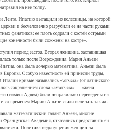
натравил на нее толпу.
он Лента, Ипатию вытащили из колесницы, на которой
к церкви и бесчеловечно разрубили ее на части руками
тных фанатиков; ее плоть содрали с костей острыми
щие конечности были сожжены на костре».
тупил период застоя. Вторая женщина, заставившая
явилась только после Возрождения. Мария Аньези
 Ипатия, она была дочерью математика. Аньези была
в Европы. Особую известность ей принесли труды,
Италии кривые назывались «versiera» (от латинского
алось сокращением слова «avversiera» — «жена
зи (versiera Agnesi) были неправильно переведены на
 и со временем Марию Аньези стали величать так же.
навали математический талант Аньези, многие
и Французская Академия, отказались предоставить ей
дованиями. Политика недопущения женщин на