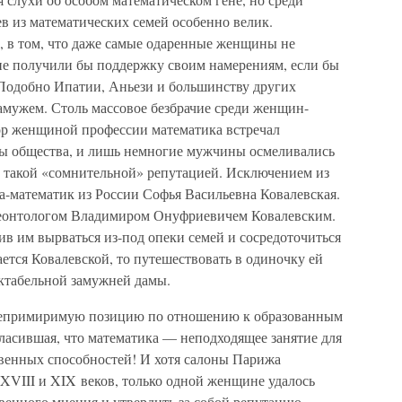
 из математических семей особенно велик.
, в том, что даже самые одаренные женщины не
не получили бы поддержку своим намерениям, если бы
 Подобно Ипатии, Аньези и большинству других
амужем. Столь массовое безбрачие среди женщин-
бор женщиной профессии математика встречал
ны общества, и лишь немногие мужчины осмеливались
 такой «сомнительной» репутацией. Исключением из
а-математик из России Софья Васильевна Ковалевская.
леонтологом Владимиром Онуфриевичем Ковалевским.
ив им вырваться из-под опеки семей и сосредоточиться
ается Ковалевской, то путешествовать в одиночку ей
ектабельной замужней дамы.
 непримиримую позицию по отношению к образованным
асившая, что математика — неподходящее занятие для
венных способностей! И хотя салоны Парижа
XVIII и XIX веков, только одной женщине удалось
венного мнения и утвердить за собой репутацию