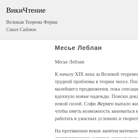
ВикиЧтение
Великая Теорема Ферма
Сингх Саймон
Месье Леблан
Месье Леблан
К началу XIX века за Великой теорем
трудной проблемы в теории чисел. По
малейшего продвижения, пока сенсац
вдохнуло новые надежды. Поиски дока
новой силой. Софи Жермен выпало жить
чтобы иметь возможность заниматься 
работать в ужасных условиях и творит
На протяжении веков занятия математи
дискриминацию, нашлось несколько ж