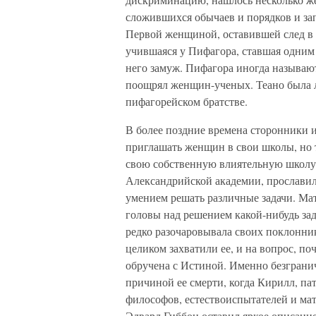
сложившихся обычаев и порядков и за
Первой женщиной, оставившей след в и
учившаяся у Пифагора, ставшая одним
него замуж. Пифагора иногда называю
поощрял женщин-ученых. Теано была л
пифагорейском братстве.
В более поздние времена сторонники 
приглашать женщин в свои школы, но т
свою собственную влиятельную школу.
Александрийской академии, прославил
умением решать различные задачи. Ма
головы над решением какой-нибудь зад
редко разочаровывала своих поклонник
целиком захватили ее, и на вопрос, по
обручена с Истиной. Именно безгранич
причиной ее смерти, когда Кирилл, па
философов, естествоиспытателей и ма
Эдвард Гиббон оставил яркое описани