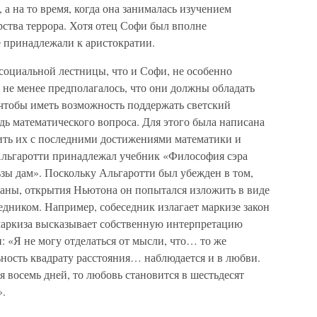
а на то время, когда она занималась изучением
арства террора. Хотя отец Софи был вполне
 принадлежали к аристократии.
социальной лестницы, что и Софи, не особенно
не менее предполагалось, что они должны обладать
 чтобы иметь возможность поддержать светский
удь математического вопроса. Для этого была написана
ить их с последними достижениями математики и
 Альгаротти принадлежал учебник «Философия сэра
зы дам». Поскольку Альгаротти был убежден в том,
маны, открытия Ньютона он попытался изложить в виде
дником. Например, собеседник излагает маркизе закон
 маркиза высказывает собственную интерпретацию
: «Я не могу отделаться от мысли, что… то же
ность квадрату расстояния… наблюдается и в любви.
 восемь дней, то любовь становится в шестьдесят
».