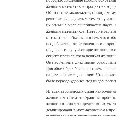
женщин-математиков процент выходцев
Объяснение заключается, по-видимому
решились бы изучать математику или 
их семья не была бы причастна науке.
женщин-математиков, Нётер не была з
математиков объясняется тем, что вы
неодобрительное отношение со сторо
предложить руку и сердце женщинам с
общего правила стала великая женщин
Она вступила в фиктивный брак с па
Для обоих брак был спасением, позвол
на научных исследованиях. Что же кас
было гораздо удобнее под видом респ
Из всех европейских стран наиболее
женщинам занимала Франция, провозгл
женщин и лежит за пределами их умст
доминировали в математическом мире 
вырваться из пут французского общест