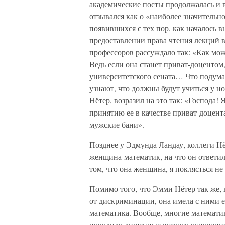
академические посты продолжалась и 
отзывался как о «наиболее значительн
появившихся с тех пор, как началось 
предоставлении права чтения лекций 
профессоров рассуждало так: «Как мо
Ведь если она станет приват-доцентом
университетского сената… Что подумаю
узнают, что должны будут учиться у 
Нётер, возразил на это так: «Господа!
принятию ее в качестве приват-доцент
мужские бани».
Позднее у Эдмунда Ландау, коллеги Нё
женщина-математик, на что он ответил:
том, что она женщина, я поклясться не
Помимо того, что Эмми Нётер так же,
от дискриминации, она имела с ними 
математика. Вообще, многие математик
породило лишенные всякого основания