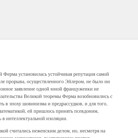
ой Ферма установилась устойчивая репутация самой
сле прорыва, осуществленного Эйлером, не было ни
ионное заявление одной юной француженки не
зательства Великой теоремы Ферма возобновились с
 в эпоху шовинизма и предрассудков, и для того,
математикой, ей пришлось принять псевдоним,
ь в интеллектуальной изоляции.
кой считались неженским делом, но, несмотря на
енщин-математиков, выступивших против