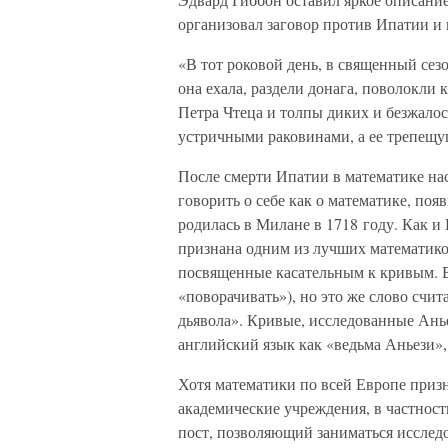
организовал заговор против Ипатии и 
«В тот роковой день, в священный сез
она ехала, раздели донага, поволокли 
Петра Чтеца и толпы диких и безжалос
устричными раковинами, а ее трепещу
После смерти Ипатии в математике нас
говорить о себе как о математике, по
родилась в Милане в 1718 году. Как и
признана одним из лучших математико
посвященные касательным к кривым. В 
«поворачивать»), но это же слово счит
дьявола». Кривые, исследованные Анье
английский язык как «ведьма Аньези»,
Хотя математики по всей Европе приз
академические учреждения, в частност
пост, позволяющий заниматься иссле