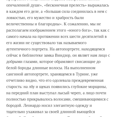
опечаленной душе», «бесконечная прелесть» выражалась
в каждом его деле, а «большая сила соединилась в нем с
ловкостью, его мужество и храбрость были
величественны и благородны». К сожалению, мы не
располагаем изображением этого «юного бога», так как с
самого начала на протяжении всех шести десятилетий в
его жизни не существовало так называемого
аутентичного портрета. На автопортрете, находящемся
сейчас в библиотеке замка Виндзор, он являет нам лицо с
добрыми глазами, которое обрамляют свисающие до
белой бороды длинные волосы. На выполненном
сангиной автопортрете, хранящемся в Турине, уже
отчетливо видно, что его одолевала преждевременная
старость: на лбу и щеках появились глубокие морщины,
на передний план выступал лысый череп, а лицо почти
полностью прикрывалось волосами, смешивающимися с
бородой. Леонардо носил элегантную одежду и
тщательно ухаживал за своей длинной вьющейся