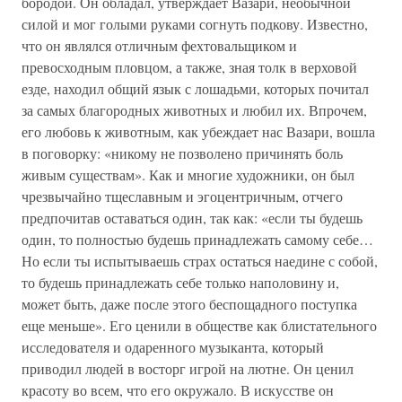
бородой. Он обладал, утверждает Вазари, необычной
силой и мог голыми руками согнуть подкову. Известно,
что он являлся отличным фехтовальщиком и
превосходным пловцом, а также, зная толк в верховой
езде, находил общий язык с лошадьми, которых почитал
за самых благородных животных и любил их. Впрочем,
его любовь к животным, как убеждает нас Вазари, вошла
в поговорку: «никому не позволено причинять боль
живым существам». Как и многие художники, он был
чрезвычайно тщеславным и эгоцентричным, отчего
предпочитав оставаться один, так как: «если ты будешь
один, то полностью будешь принадлежать самому себе…
Но если ты испытываешь страх остаться наедине с собой,
то будешь принадлежать себе только наполовину и,
может быть, даже после этого беспощадного поступка
еще меньше». Его ценили в обществе как блистательного
исследователя и одаренного музыканта, который
приводил людей в восторг игрой на лютне. Он ценил
красоту во всем, что его окружало. В искусстве он