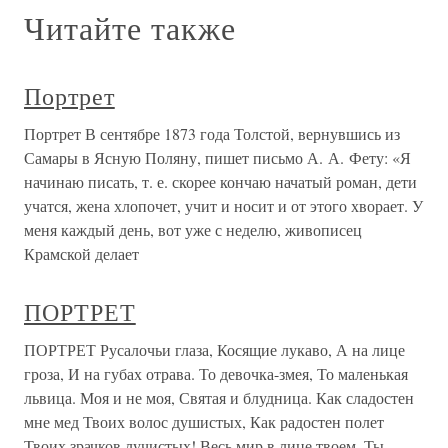
Читайте также
Портрет
Портрет В сентябре 1873 года Толстой, вернувшись из
Самары в Ясную Поляну, пишет письмо А. А. Фету: «Я
начинаю писать, т. е. скорее кончаю начатый роман, дети
учатся, жена хлопочет, учит и носит и от этого хворает. У
меня каждый день, вот уже с неделю, живописец
Крамской делает
ПОРТРЕТ
ПОРТРЕТ Русалочьи глаза, Косящие лукаво, А на лице
гроза, И на губах отрава. То девочка-змея, То маленькая
львица. Моя и не моя, Святая и блудница. Как сладостен
мне мед Твоих волос душистых, Как радостен полет
Твоих зрачков лучистых! Весь мир в лице твоем. Ты –