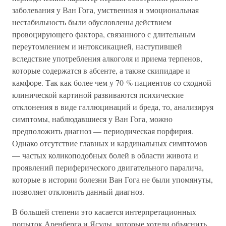
заболевания у Ван Гога, умственная и эмоциональная
нестабильность были обусловлены действием
провоцирующего фактора, связанного с длительным
переутомлением и интоксикацией, наступившей
вследствие употребления алкоголя и приема терпенов,
которые содержатся в абсенте, а также скипидаре и
камфоре. Так как более чем у 70 % пациентов со сходной
клинической картиной развиваются психические
отклонения в виде галлюцинаций и бреда, то, анализируя
симптомы, наблюдавшиеся у Ван Гога, можно
предположить диагноз — периодическая порфирия.
Однако отсутствие главных и кардинальных симптомов
— частых коликоподобных болей в области живота и
проявлений периферического двигательного паралича,
которые в истории болезни Ван Гога не были упомянуты,
позволяет отклонить данный диагноз.
В большей степени это касается интерпретационных
попыток Аренберга и Ясуды, которые хотели объяснить