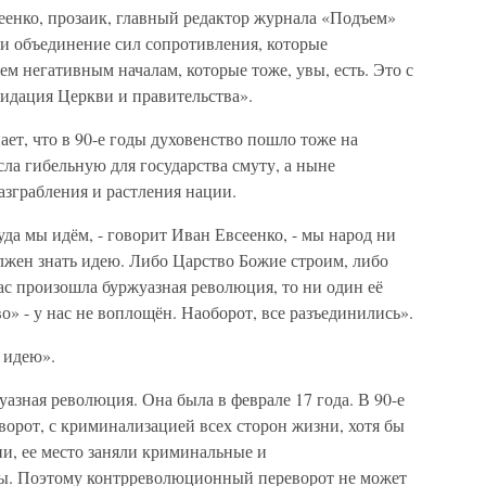
енко, прозаик, главный редактор журнала «Подъем»
 и объединение сил сопротивления, которые
ем негативным началам, которые тоже, увы, есть. Это с
лидация Церкви и правительства».
ает, что в 90-е годы духовенство пошло тоже на
сла гибельную для государства смуту, а ныне
азграбления и растления нации.
уда мы идём, - говорит Иван Евсеенко, - мы народ ни
лжен знать идею. Либо Царство Божие строим, либо
нас произошла буржуазная революция, то ни один её
во» - у нас не воплощён. Наоборот, все разъединились».
 идею».
уазная революция. Она была в феврале 17 года. В 90-е
рот, с криминализацией всех сторон жизни, хотя бы
ии, ее место заняли криминальные и
ы. Поэтому контрреволюционный переворот не может