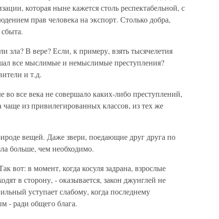
ации, которая ныне кажется столь респектабельной, с
дением прав человека на экспорт. Столько добра,
 сбыта.
и зла? В вере? Если, к примеру, взять тысячелетия
ршал все мыслимые и немыслимые преступления?
ители и т.д.
 во все века не совершало каких-либо преступлений,
а чаще из привилегированных классов, из тех же
природе вещей. Даже звери, поедающие друг друга по
ла больше, чем необходимо.
ак вот: в момент, когда косуля задрана, взрослые
дят в сторону, - оказывается, закон джунглей не
Сильный уступает слабому, когда последнему
м - ради общего блага.