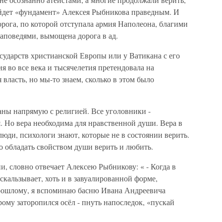
айдет «фундамент» Алексея Рыбникова праведным. И
дорога, по которой отступала армия Наполеона, благими
аповедями, вымощена дорога в ад.
ударств христианской Европы или у Ватикана с его
я во все века и тысячелетия претендовала на
 власть, но мы-то знаем, сколько в этом было
аны напрямую с религией. Все уголовники -
я. Но вера необходима для нравственной души. Вера в
люди, психологи знают, которые не в состоянии верить.
до обладать свойством души верить и любить.
, словно отвечает Алексею Рыбникову: « - Когда в
кальзывает, хоть и в завуалированной форме,
рошлому, я вспоминаю басню Ивана Андреевича
ому заторопился осёл - пнуть напоследок, «пускай