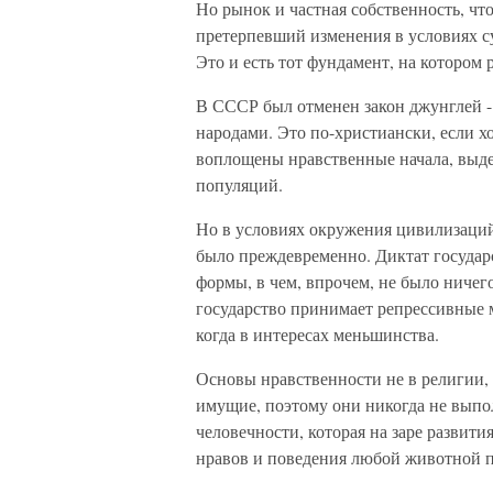
Но рынок и частная собственность, что
претерпевший изменения в условиях су
Это и есть тот фундамент, на котором 
В СССР был отменен закон джунглей - 
народами. Это по-христиански, если 
воплощены нравственные начала, выд
популяций.
Но в условиях окружения цивилизаций
было преждевременно. Диктат госуда
формы, в чем, впрочем, не было ничего
государство принимает репрессивные м
когда в интересах меньшинства.
Основы нравственности не в религии, 
имущие, поэтому они никогда не выпол
человечности, которая на заре развит
нравов и поведения любой животной по