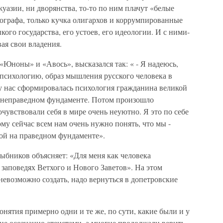
жуазии, ни дворянства, то-то по ним плачут «белые
ографа, только кучка олигархов и коррумпированные
ого государства, его устоев, его идеологии. И с ними-
ая свои владения.
«Юноны» и «Авось», высказался так: « - Я надеюсь,
психологию, образ мышления русского человека в
 у нас сформировалась психология гражданина великой
а неправедном фундаменте. Потом произошло
чувствовали себя в мире очень неуютно. Я это по себе
ому сейчас всем нам очень нужно понять, что мы -
ой на праведном фундаменте».
ыбников объясняет: «Для меня как человека
заповедях Ветхого и Нового Заветов». На этом
евозможно создать, надо вернуться в допетровские
онятия примерно одни и те же, по сути, какие были и у
не осознанно атеистами, а многие продолжали верить,