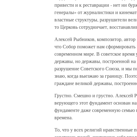
привести и к реставрации - нет ни бур
генералы» от журналистики и кинемат
властные структуры, разрушители велик
то Церковь сотрудничает, восстанавлив
Алексей Рыбников, композитор, автор 
что Собор поможет нам сформировать 
современном мире. В советское время
державы, но державы, построенной н
разрушение Советского Союза, и мы по
знаю, когда выезжаю за границу. Поэт
граждане великой державы, построенн
Грустно. Смешно и грустно. Алексей Р
верующего этот фундамент основан на 
фундаменте даже современную семью н
времена.
То, что у всех религий нравственные п
советских людей, считавших себя впол