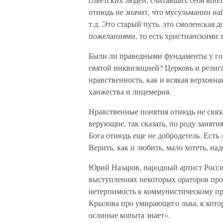
отнюдь не значит, что мусульманин н
т.д. Это старый путь, это смоленская 
пожеланиями, то есть христианскими з
Были ли праведными фундаменты у гос
святой инквизицией? Церковь и религи
нравственность, как и всякая верховная
ханжества и лицемерия.
Нравственные понятия отнюдь не связ
верующие, так сказать, по роду заняти
Бога отнюдь еще не добродетель. Есть 
Верить, как и любить, мало хотеть, на
Юрий Назаров, народный артист России
выступлениях некоторых ораторов прос
нетерпимость к коммунистическому п
Крылова про умирающего льва, к котор
ослиные копыта знает».