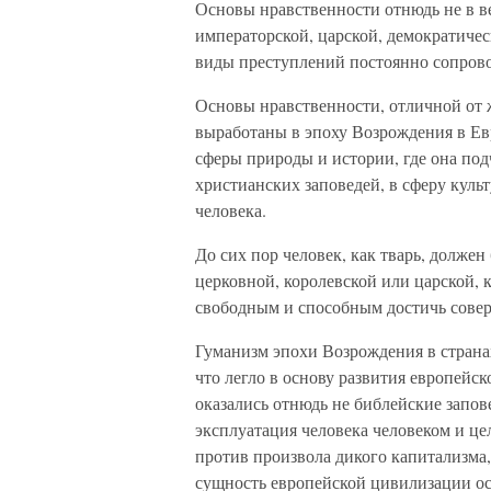
Основы нравственности отнюдь не в ве
императорской, царской, демократическ
виды преступлений постоянно сопрово
Основы нравственности, отличной от 
выработаны в эпоху Возрождения в Ев
сферы природы и истории, где она под
христианских заповедей, в сферу культ
человека.
До сих пор человек, как тварь, должен
церковной, королевской или царской, 
свободным и способным достичь соверше
Гуманизм эпохи Возрождения в страна
что легло в основу развития европей
оказались отнюдь не библейские запове
эксплуатация человека человеком и це
против произвола дикого капитализма,
сущность европейской цивилизации ост