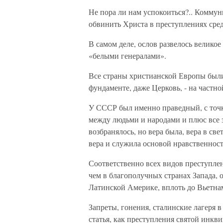
Не пора ли нам успокоиться?.. Коммун
обвинить Христа в преступлениях сре
В самом деле, ослов развелось велико
«белыми генералами».
Все страны христианской Европы были
фундаменте, даже Церковь, - на частно
У СССР был именно праведный, с точки
между людьми и народами и плюс все з
возбранялось, но вера была, вера в све
вера и служила основой нравственност
Соответственно всех видов преступлен
чем в благополучных странах Запада, 
Латинской Америке, вплоть до Вьетна
Запреты, гонения, сталинские лагеря в
статья, как преступления святой инкви