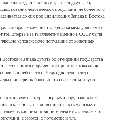
 ныне насаждается в России, - закон джунглей,
ществования человеческой популяции, не более того.
развивается до сих пор цивилизация Запада и Востока.
ради добра, человечности, братства между людьми и
хотите. Впервые за тысячелетия именно в СССР были
еляющие человеческую популяцию от животных
 Востока и Запада думать об отмирании государства
рства сохранился и временами принимал ужасающие
 нового и небывалого. Ведь одно дело, когда
еры в интересах большинства населения, другое -
не в заповедях, которые первыми нарушали власть
нялись; основы нравственности - в гуманизме, в
ия человеческой цивилизации ничем не отличалась от
пуляции, с заботой о потомстве и т.п.