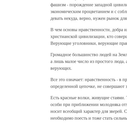
фашизм - порождение западной цивилиз
экономическим процветанием и с соблю
девать некуда, верно, нужен рынок для
В чем основы нравственности, добра ил
христианской цивилизации, кто сове
Верующие уголовники, верующие прав
Громадное большинство людей на Земле
а лишь малое число из простого люда, 
верующих.
Все это означает: нравственность - в 
определенной цепочке, не совершают з
Есть красные волки, живущие стаями. Т
особи при приближении молодняка отхо
носит всеобщий характер для зверей. 
необходимо поесть и тоже стать сильны