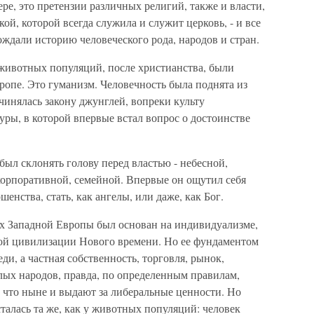
ре, это претензии различных религий, также и власти,
ой, которой всегда служила и служит церковь, - и все
ждали историю человеческого рода, народов и стран.
животных популяций, после христианства, были
ропе. Это гуманизм. Человечность была поднята из
чинялась закону джунглей, вопреки культу
уры, в которой впервые встал вопрос о достоинстве
 был склонять голову перед властью - небесной,
корпоративной, семейной. Впервые он ощутил себя
нства, стать, как ангелы, или даже, как Бог.
х Западной Европы был основан на индивидуализме,
ской цивилизации Нового времени. Но ее фундаментом
ди, а частная собственность, торговля, рынок,
лых народов, правда, по определенным правилам,
 что ныне и выдают за либеральные ценности. Но
алась та же, как у животных популяций: человек