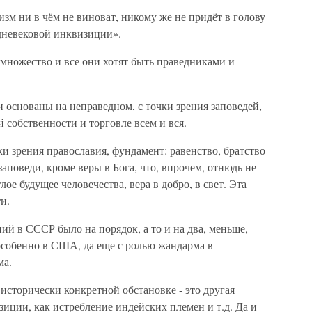
изм ни в чём не виноват, никому же не придёт в голову
дневековой инквизиции».
е множество и все они хотят быть праведниками и
 основаны на неправедном, с точки зрения заповедей,
й собственности и торговле всем и вся.
 зрения православия, фундамент: равенство, братство
аповеди, кроме веры в Бога, что, впрочем, отнюдь не
тлое будущее человечества, вера в добро, в свет. Эта
и.
ий в СССР было на порядок, а то и на два, меньше,
особенно в США, да еще с ролью жандарма в
ма.
 исторически конкретной обстановке - это другая
зиции, как истребление индейских племен и т.д. Да и