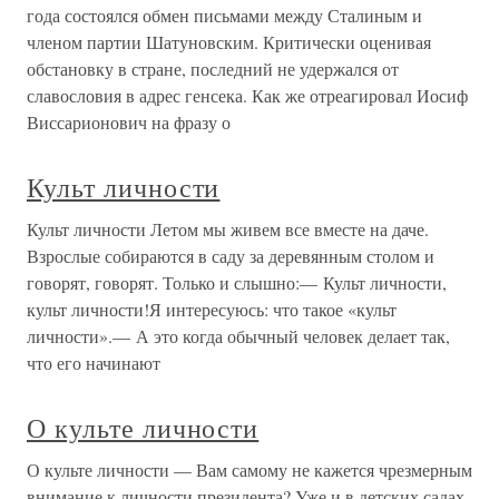
года состоялся обмен письмами между Сталиным и
членом партии Шатуновским. Критически оценивая
обстановку в стране, последний не удержался от
славословия в адрес генсека. Как же отреагировал Иосиф
Виссарионович на фразу о
Культ личности
Культ личности Летом мы живем все вместе на даче.
Взрослые собираются в саду за деревянным столом и
говорят, говорят. Только и слышно:— Культ личности,
культ личности!Я интересуюсь: что такое «культ
личности».— А это когда обычный человек делает так,
что его начинают
О культе личности
О культе личности — Вам самому не кажется чрезмерным
внимание к личности президента? Уже и в детских садах