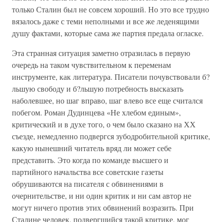
только Сталин был не совсем хороший. Но это все трудно
вязалось даже с теми неполными и все же леденящими
душу фактами, которые сама же партия предала огласке.
Эта странная ситуация заметно отразилась в первую
очередь на таком чувствительном к переменам
инструменте, как литература. Писатели почувствовали б?
льшую свободу и б?льшую потребность высказать
наболевшее, но шаг вправо, шаг влево все еще считался
побегом. Роман Дудинцева «Не хлебом единым»,
критический и в духе того, о чем было сказано на ХХ
съезде, немедленно подвергся зубодробительной критике,
какую нынешний читатель вряд ли может себе
представить. Это когда по команде высшего и
партийного начальства все советские газеты
обрушиваются на писателя с обвинениями в
очернительстве, и ни один критик и ни сам автор не
могут ничего против этих обвинений возразить. При
Сталине человек, подвергшийся такой критике, мог