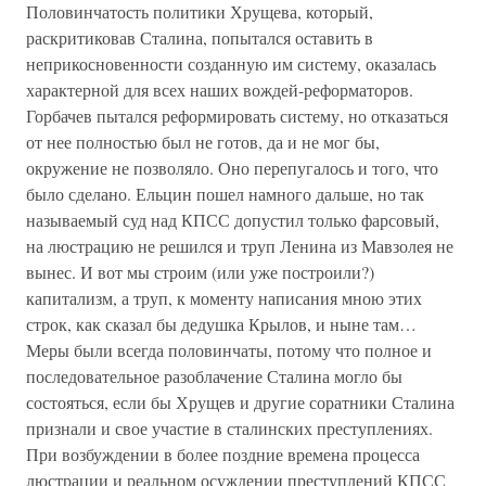
Половинчатость политики Хрущева, который,
раскритиковав Сталина, попытался оставить в
неприкосновенности созданную им систему, оказалась
характерной для всех наших вождей-реформаторов.
Горбачев пытался реформировать систему, но отказаться
от нее полностью был не готов, да и не мог бы,
окружение не позволяло. Оно перепугалось и того, что
было сделано. Ельцин пошел намного дальше, но так
называемый суд над КПСС допустил только фарсовый,
на люстрацию не решился и труп Ленина из Мавзолея не
вынес. И вот мы строим (или уже построили?)
капитализм, а труп, к моменту написания мною этих
строк, как сказал бы дедушка Крылов, и ныне там…
Меры были всегда половинчаты, потому что полное и
последовательное разоблачение Сталина могло бы
состояться, если бы Хрущев и другие соратники Сталина
признали и свое участие в сталинских преступлениях.
При возбуждении в более поздние времена процесса
люстрации и реальном осуждении преступлений КПСС