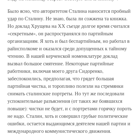
Было ясно, что авторитетом Сталина наносится пробный
удар по Сталину. Не знаю, была ли сожжена та книжка.
Но доклад Хрущева на ХХ съезде долгое время считался
«секретным», он распространялся по партийным
организациям. Я хоть и был беспартийным, но работал в
райисполкоме и оказался среди допущенных к тайному
чтению. В нашей керченской номенклатуре доклад
вызвал большое смятение. Некоторые партийные
работники, включая моего друга Сидоренко,
забеспокоились, предполагая, что грядет большая
партийная чистка, и торопливо полезли на стремянки
снимать сталинские портреты. Но тут же последовали
успокоительные разъяснения (от таких же боявшихся
повыше): чистки не будет, и с портретами горячку пороть
не надо. Сталин, хоть и совершил грубые политические
ошибки, остается выдающимся деятелем нашей партии и
международного коммунистического движения.