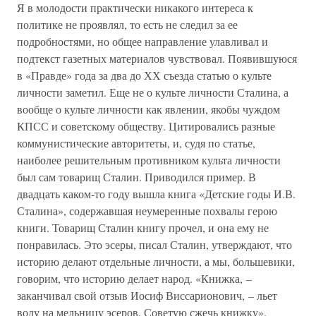
Я в молодости практически никакого интереса к
политике не проявлял, то есть не следил за ее
подробностями, но общее направление улавливал и
подтекст газетных материалов чувствовал. Появившуюся
в «Правде» года за два до ХХ съезда статью о культе
личности заметил. Еще не о культе личности Сталина, а
вообще о культе личности как явлении, якобы чуждом
КПСС и советскому обществу. Цитировались разные
коммунистические авторитеты, и, судя по статье,
наиболее решительным противником культа личности
был сам товарищ Сталин. Приводился пример. В
двадцать каком-то году вышла книга «Детские годы И.В.
Сталина», содержавшая неумеренные похвалы герою
книги. Товарищ Сталин книгу прочел, и она ему не
понравилась. Это эсеры, писал Сталин, утверждают, что
историю делают отдельные личности, а мы, большевики,
говорим, что историю делает народ. «Книжка, –
заканчивал свой отзыв Иосиф Виссарионович, – льет
воду на мельницу эсеров. Советую сжечь книжку».