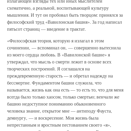
излагающей взгляды тех или иных мыслителей
схематично, а реальной, воспитывающей культуру
мышления. И тут он пробовал быть творцом: принялся за
философский труд «Вавилонская башня». За год написал
пятьсот страниц — введение в трактат.
«Философская теория, которую я излагал в этом
сочинении, — вспоминал он, — совершенно вытеснила
из моего сердца любовь. В «Вавилонской башне» я
утверждал, что мысль о смерти лежит в основе всех
творческих построений. Я соглашался на
преждевременную старость — и обретал надежду на
бессмертие. Фундаментом башни служила, что
называется, жизнь как она есть — то есть то, что для меня
всегда было только хаосом, только смертью; венчали же
башню недоступное пониманию обыкновенного
человека знание, открытое мне — антиподу Фауста,
демиургу, — и воскресение. Моя жизнь была
непрестанным и яростным пестованием своего «я»,