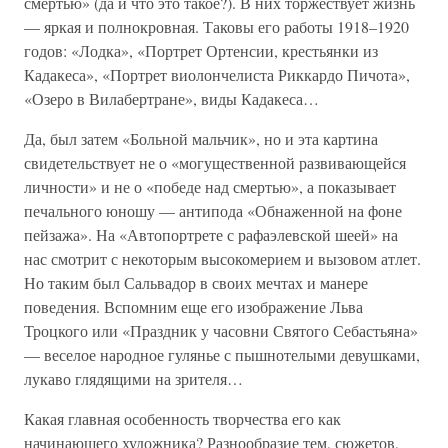
смертью» (да и что это такое?). В них торжествует жизнь
— яркая и полнокровная. Таковы его работы 1918–1920
годов: «Лодка», «Портрет Ортенсии, крестьянки из
Кадакеса», «Портрет виолончелиста Риккардо Пичота»,
«Озеро в Вилабертране», виды Кадакеса…
Да, был затем «Больной мальчик», но и эта картина
свидетельствует не о «могущественной развивающейся
личности» и не о «победе над смертью», а показывает
печального юношу — антипода «Обнаженной на фоне
пейзажа». На «Автопортрете с рафаэлевской шеей» на
нас смотрит с некоторым высокомерием и вызовом атлет.
Но таким был Сальвадор в своих мечтах и манере
поведения. Вспомним еще его изображение Льва
Троцкого или «Праздник у часовни Святого Себастьяна»
— веселое народное гулянье с пышнотелыми девушками,
лукаво глядящими на зрителя…
Какая главная особенность творчества его как
начинающего художника? Разнообразие тем, сюжетов,