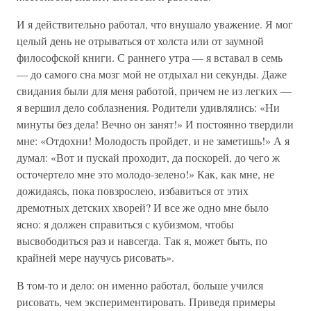
И я действительно работал, что внушало уважение. Я мог
целый день не отрываться от холста или от заумной
философской книги. С раннего утра — я вставал в семь
— до самого сна мозг мой не отдыхал ни секунды. Даже
свидания были для меня работой, причем не из легких —
я вершил дело соблазнения. Родители удивлялись: «Ни
минуты без дела! Вечно он занят!» И постоянно твердили
мне: «Отдохни! Молодость пройдет, и не заметишь!» А я
думал: «Вот и пускай проходит, да поскорей, до чего ж
осточертело мне это молодо-зелено!» Как, как мне, не
дожидаясь, пока повзрослею, избавиться от этих
дремотных детских хворей? И все же одно мне было
ясно: я должен справиться с кубизмом, чтобы
высвободиться раз и навсегда. Так я, может быть, по
крайней мере научусь рисовать».
В том-то и дело: он именно работал, больше учился
рисовать, чем экспериментировать. Приведя примеры