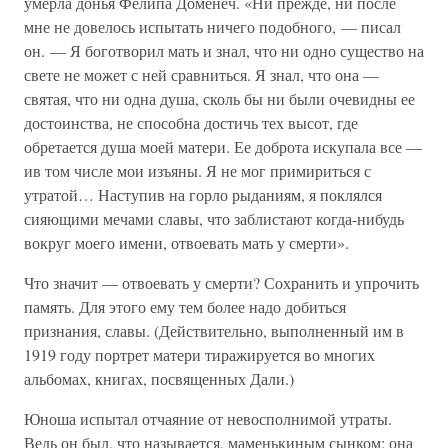
умерла донья Фелипа Доменеч. «Ни прежде, ни после
мне не довелось испытать ничего подобного, — писал
он. — Я боготворил мать и знал, что ни одно существо на
свете не может с ней сравниться. Я знал, что она —
святая, что ни одна душа, сколь бы ни были очевидны ее
достоинства, не способна достичь тех высот, где
обретается душа моей матери. Ее доброта искупала все —
ив том числе мои изъяны. Я не мог примириться с
утратой… Наступив на горло рыданиям, я поклялся
сияющими мечами славы, что заблистают когда-нибудь
вокруг моего имени, отвоевать мать у смерти».
Что значит — отвоевать у смерти? Сохранить и упрочить
память. Для этого ему тем более надо добиться
признания, славы. (Действительно, выполненный им в
1919 году портрет матери тиражируется во многих
альбомах, книгах, посвященных Дали.)
Юноша испытал отчаяние от невосполнимой утраты.
Ведь он был, что называется, маменькиным сынком; она