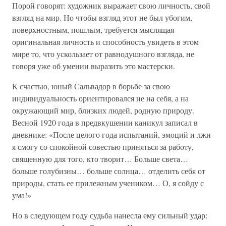
Порой говорят: художник выражает свою личность, свой
взгляд на мир. Но чтобы взгляд этот не был убогим,
поверхностным, пошлым, требуется мыслящая
оригинальная личность и способность увидеть в этом
мире то, что ускользает от равнодушного взгляда, не
говоря уже об умении выразить это мастерски.
К счастью, юный Сальвадор в борьбе за свою
индивидуальность ориентировался не на себя, а на
окружающий мир, близких людей, родную природу.
Весной 1920 года в предвкушении каникул записал в
дневнике: «После целого года испытаний, эмоций и лжи
я смогу со спокойной совестью приняться за работу,
священную для того, кто творит… Больше света…
больше голубизны… больше солнца… отделить себя от
природы, стать ее прилежным учеником… О, я сойду с
ума!»
Но в следующем году судьба нанесла ему сильный удар: