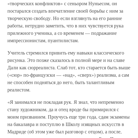
«творческих конфликтов» с сеньором Нуньесом, он
постарался создать впечатление своей борьбы с ним за
творческую свободу. Но если взглянуть на его ранние
работы, нетрудно заметить, что в них чувствуется рука
прилежного ученика, а со временем — подражание
импрессионистам, пуантилистам.
Учитель стремился привить ему навыки классического
рисунка. Это позже сказалось в полной мере и на славе
Дали как сюрреалиста. Слаб тот, кто старается быть выше
(«сюр» по-французски — «над», «сверх») реализма, а сам
не способен подняться до него, быть талантливым
реалистом.
«Я занимался не покладая рук. Я знал, что непременно
стану художником, да и отец вроде бы примирился с
моим призванием. Проучусь еще три года, сдам экзамены
на бакалавра и поступлю в Школу изящных искусств в
Мадриде (об этом уже был разговор с отцом), а после,