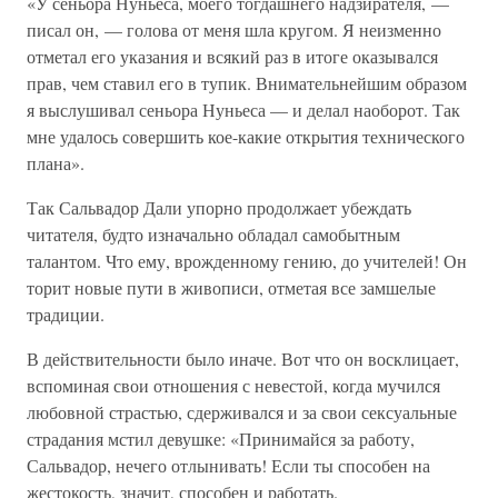
«У сеньора Нуньеса, моего тогдашнего надзирателя, —
писал он, — голова от меня шла кругом. Я неизменно
отметал его указания и всякий раз в итоге оказывался
прав, чем ставил его в тупик. Внимательнейшим образом
я выслушивал сеньора Нуньеса — и делал наоборот. Так
мне удалось совершить кое-какие открытия технического
плана».
Так Сальвадор Дали упорно продолжает убеждать
читателя, будто изначально обладал самобытным
талантом. Что ему, врожденному гению, до учителей! Он
торит новые пути в живописи, отметая все замшелые
традиции.
В действительности было иначе. Вот что он восклицает,
вспоминая свои отношения с невестой, когда мучился
любовной страстью, сдерживался и за свои сексуальные
страдания мстил девушке: «Принимайся за работу,
Сальвадор, нечего отлынивать! Если ты способен на
жестокость, значит, способен и работать.