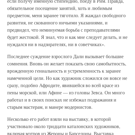
если получу именную стипендию, поеду в Рим. Правда,
обязательное посещение занятий, хоть и любимым
предметом, меня заранее тяготило. Я жаждал свободного
развития, не скованного ничьими указаниями, и
предвидел, что неминуемая борьба с преподавателями
будет жестокой. Я знал, что и как мне следует делать, и не
нуждался ни в надзирателях, ни в советчиках».
Последнее суждение взрослого Дали вызывает большие
сомнения. Вновь он желает показать свою самобытность,
врожденную гениальность и устремленность к заранее
намеченной цели. Но как художник сложился он вовсе не
сразу, подобно Афродите, явившейся во всей красе из
пены морской, или Афине — из головы Зевса. Он много
работал и в своих поисках не избежал подражания и
старым мастерам, и манере модернистов.
Несколько его работ взяли на выставку, в которой
участвовало около тридцати каталонских художников,
включая мэтров из Жероны и Барселоны. Выставка