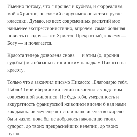
Именно потому, что я прошел и кубизм, и сюрреализм,
мой «Христос, не схожий с другими» остается в русле
классики. Думаю, из всех современных распятий мое
наименее экспрессионистично, впрочем, самая большая
новость сегодня — это Христос Прекрасный, как ему —
Богу — и полагается.
Красота теперь дозволена снова — и этим (о, ирония
судьбы!) мы обязаны сатанинским нападкам Пикассо на
красоту.
Только что я закончил письмо Пикассо: «Благодарю тебя,
Пабло! Твой иберийский гений покончил с уродством
современной живописи. Не будь тебя, умеренность и
аккуратность французской живописи висели б над нами
как дамоклов меч еще лет сто и наше искусство хирело
бы и чахло, пока бы не добралось наконец до твоих
судорог, до твоих прекраснейших нелепиц, до твоих
пугал.