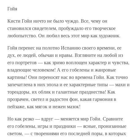
Гойя
Кисти Гойи ничто не было чуждо. Все, чему он
становился свидетелем, пробуждало его творческое
любопытство. Он любил весь этот мир как художник.
Гойя перенес на полотно Испанию своего времени, ее
дух, ее людей, обычаи и нравы. Взгляните на любой из
его портретов — как зримо воплощен характер и чувства,
владеющие человеком! А его гобелены и жанровые
картины! Они переносят нас во времена Гойи. Как точно
запечатлена в них эпоха и ее характерные типы — махи и
тореадоры, их облик и галантные празднества! Как
прозрачен, светел и радостен фон, какая гармония в
пейзаже, как мягок и нежен мазок!
Но как резко — вдруг — меняется мир Гойи. Сравните
его гобелены, игры и праздники — ясные, пронизанные
светом, — с творениями его последней поры, в которых