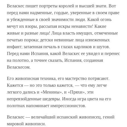
Веласкес пишет портреты королей и высшей знати. Вот
перед нами надменные, гордые, уверенные в своем праве
и убежденные в своей значимости люди. Какой огонь
мечут их взоры, рассыпая искры ненависти! Какие
живые и разные лица! Лица власть имущих, отмеченные
печатью порока; детски невинные лица изнеженных
инфант; затаенная печаль в глазах карликов и шутов.
Перед нами Испания, какой Веласкес ее увидел и перенес
на полотно, а точнее сказать, Испания, созданная
Веласкесом.
Его живописная техника, его мастерство потрясают.
Кажется — но это только кажется, — что ему легче
легкого дались и «Менины», и «Пряхи», эти
непревзойденные шедевры. Иногда игра цвета на его
полотнах напоминает импрессионистов.
Веласкес — величайший испанский живописец, гений
мировой живописи.