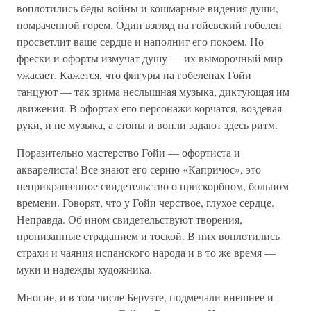
воплотились беды войны и кошмарные видения души,
помраченной горем. Один взгляд на гойевский гобелен
просветлит ваше сердце и наполнит его покоем. Но
фрески и офорты измучат душу — их выморочный мир
ужасает. Кажется, что фигуры на гобеленах Гойи
танцуют — так зрима неслышная музыка, диктующая им
движения. В офортах его персонажи корчатся, воздевая
руки, и не музыка, а стоны и вопли задают здесь ритм.
Поразительно мастерство Гойи — офортиста и
акварелиста! Все знают его серию «Капричос», это
неприкрашенное свидетельство о прискорбном, больном
времени. Говорят, что у Гойи черствое, глухое сердце.
Неправда. Об ином свидетельствуют творения,
пронизанные страданием и тоской. В них воплотились
страхи и чаяния испанского народа и в то же время —
муки и надежды художника.
Многие, и в том числе Беруэте, подмечали внешнее и