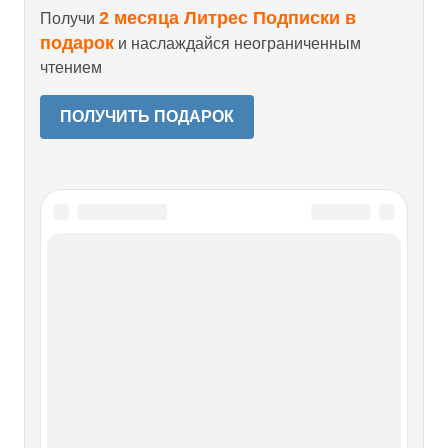
2 месяца Литрес Подписки в
Получи
подарок
и наслаждайся неограниченным
чтением
ПОЛУЧИТЬ ПОДАРОК
Читайте также
Синей дали, милой дали
Синей дали, милой дали Синей дали, милой дали
Отступает полукруг, Где бы счастье ни поймали —
Вырывается из рук. И звенящие вокзалы, И глухой
аэродром — Все равно в них толку мало, Если счастье