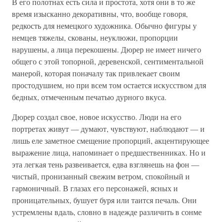
В его полотнах есть сила и простота, хотя они в то же
время изысканно декоративны, что, вообще говоря,
редкость для немецкого художника. Обычно фигуры у
немцев тяжелы, скованы, неуклюжи, пропорции
нарушены, а лица перекошены. Дюрер не имеет ничего
общего с этой топорной, деревенской, сентиментальной
манерой, которая поначалу так привлекает своим
простодушием, но при всем том остается искусством для
бедных, отмеченным печатью дурного вкуса.
Дюрер создал свое, новое искусство. Люди на его
портретах живут — думают, чувствуют, наблюдают — и
лишь еле заметное смещение пропорций, акцентирующее
выражение лица, напоминает о предшественниках. Но и
эта легкая тень развеивается, едва взглянешь на фон —
чистый, пронизанный свежим ветром, спокойный и
гармоничный. В глазах его персонажей, ясных и
проницательных, бушует буря или таится печаль. Они
устремлены вдаль, словно в надежде различить в сонме