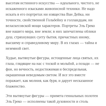
высотам истинного искусства — идеального, чистого, не
искаженного изысками живописной техники. Не надо
искать в его портретах ни изящества Ван Дейка, ни
точности, свойственной Гольбейну и голландцам, ни
веласкесовской мощи характеров. Портреты Эль Греко
вне нашего мира, вне земли; в них запечатлены облики
душ, стряхнувших суету бытия, причастных иному,
высшему и справедливому миру. В их глазах — тайна и
неземной свет.
Худые, вытянутые фигуры, истощенные лица святых, их
глаза, глядящие на нас с тоской и мольбой, а позади — не
фон, но вечность, недостижимая и беспредельная,
окрашенная неведомым светом. И все это вместе
поражает, как молния, как буря, и дарует несказанное
блаженство.
Эти вытянутые фигуры — примета гениальных полотен
Эль Греко — исполнены такой духовности и столь