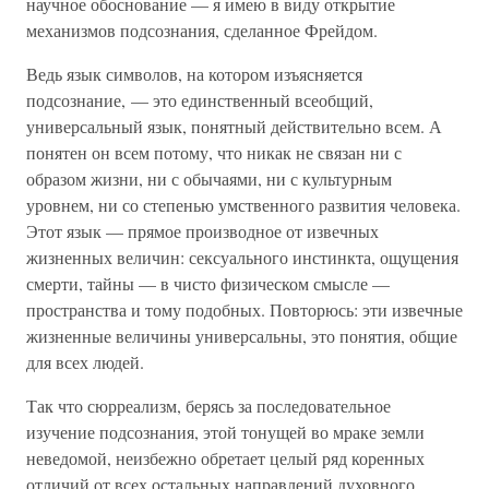
научное обоснование — я имею в виду открытие
механизмов подсознания, сделанное Фрейдом.
Ведь язык символов, на котором изъясняется
подсознание, — это единственный всеобщий,
универсальный язык, понятный действительно всем. А
понятен он всем потому, что никак не связан ни с
образом жизни, ни с обычаями, ни с культурным
уровнем, ни со степенью умственного развития человека.
Этот язык — прямое производное от извечных
жизненных величин: сексуального инстинкта, ощущения
смерти, тайны — в чисто физическом смысле —
пространства и тому подобных. Повторюсь: эти извечные
жизненные величины универсальны, это понятия, общие
для всех людей.
Так что сюрреализм, берясь за последовательное
изучение подсознания, этой тонущей во мраке земли
неведомой, неизбежно обретает целый ряд коренных
отличий от всех остальных направлений духовного