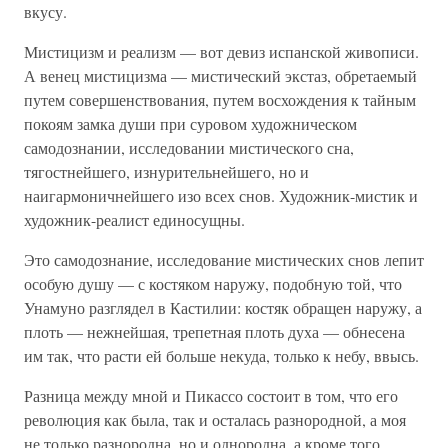
вкусу.
Мистицизм и реализм — вот девиз испанской живописи.
А венец мистицизма — мистический экстаз, обретаемый
путем совершенствования, путем восхождения к тайным
покоям замка души при суровом художническом
самодознании, исследовании мистического сна,
тягостнейшего, изнурительнейшего, но и
наигармоничнейшего изо всех снов. Художник-мистик и
художник-реалист единосущны.
Это самодознание, исследование мистических снов лепит
особую душу — с костяком наружу, подобную той, что
Унамуно разглядел в Кастилии: костяк обращен наружу, а
плоть — нежнейшая, трепетная плоть духа — обнесена
им так, что расти ей больше некуда, только к небу, ввысь.
Разница между мной и Пикассо состоит в том, что его
революция как была, так и осталась разнородной, а моя
не только разнородна, но и однородна, а кроме того,