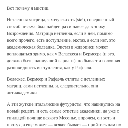
Вот почему я мистик.
Нетленная матрица, я хочу сказать (sic!), совершенный
способ письма, был найден раз и навсегда в эпоху
Возрождения. Матрица нетленна, если в ней, помимо
всего прочего, есть исступление, экстаз, а если нет, это
академическая болванка. Экстаз в живописи может
воплощаться зримо, как у Веласкеса и Вермеера (и это,
должно быть, наилучший вариант), но бывает и головная
разновидность исступления, как у Рафаэля.
Веласкес, Вермеер и Рафаэль отлиты с нетленных
матриц, сами нетленны, и, следовательно, они
антиакадемики.
А эти жуткие итальянские футуристы, что накинулись на
новый рецепт, и есть самые отпетые академики, да уже с
гнильцой почище всякого Месонье, впрочем, он хоть и
протух, а еще может — всякое бывает — прийтись нам по