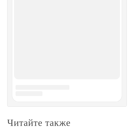
Сальвадор Далии-Куси (уроженец Кадакеса провинции
Жерона, 41 года, женатый,
Основные даты жизни и творчества
Сальвадора Дали
Основные даты жизни и творчества Сальвадора Дали
1904, 11 мая — в Фигерасе (Каталония) родился
Сальвадор Фелипе Хасинто Дали-и-Доменеч. 1910 —
поступление в начальную школу Непорочного Зачатия.
1916 — летний отпуск с семейством Пичот. Дали
впервые сталкивается с современной
ОСНОВНЫЕ ДАТЫ ЖИЗНИ И
ДЕЯТЕЛЬНОСТИ САЛЬВАДОРА
АЛЬЕНДЕ