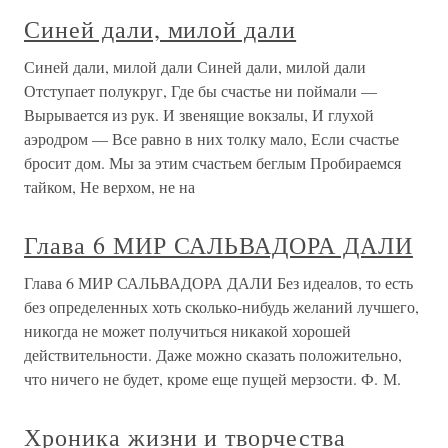
ОСНОВНЫЕ ДАТЫ ЖИЗНИ И ДЕЯТЕЛЬНОСТИ
САЛЬВАДОРА АЛЬЕНДЕ 1908, 26 июня — В
Вальпараисо в семье адвоката Сальвадора Альенде
Кастро я Лауры Госсеес Урибе родился Сальвадор
Альенде Госсеяс.1918 — Поступает учиться в столичный
Национальный институт.1922, 2 января — Образование
Глава шестая О том, как Гала
познакомилась с Полем Элюаром и
вышла за него замуж; о совместной
жизни супругов с Максом Эрнстом;
как Дали объяснялся в любви Гале;
как Дали выгнали из дома; о
фильме «Андалузский пес» и о
ссоре Галы и Бунюэля
Глава шестая О том, как Гала познакомилась с Полем