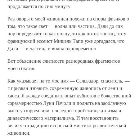
продолжается по сию минуту.
Разговоры о моей живописи похожи на споры физиков о
том, что такое свет — волна или частица. Дали до сих
пор определяют то как волну, то как поток частиц, хотя
французский эссеист Мишель Тапи уже догадался, что
Дали — и частица и волна одновременно.
Вот объяснение слитности разнородных фрагментов
моего бытия.
Как указывает на то мое имя — Сальвадор, спаситель, —
я призван избавить современную живопись от лени и
хаоса. Я жажду соединить опыт кубистов с божественной
соразмерностью Луки Пачоли и поднять на заоблачную
высоту сюрреализм, последнее прибежище атеизма и
диалектического материализма. И тем восстановить
великую традицию испанской мистико-реалистической
живописи.