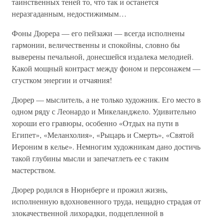
таинственных теней то, что так и останется
неразгаданным, недостижимым…
Фоны Дюрера — его пейзажи — всегда исполнены
гармонии, величественны и спокойны, словно бы
выверены печальной, донесшейся издалека мелодией.
Какой мощный контраст между фоном и персонажем —
сгустком энергии и отчаяния!
Дюрер — мыслитель, а не только художник. Его место в
одном ряду с Леонардо и Микеланджело. Удивительно
хороши его гравюры, особенно «Отдых на пути в
Египет», «Меланхолия», «Рыцарь и Смерть», «Святой
Иероним в келье». Немногим художникам дано достичь
такой глубины мысли и запечатлеть ее с таким
мастерством.
Дюрер родился в Нюрнберге и прожил жизнь,
исполненную вдохновенного труда, нещадно страдая от
злокачественной лихорадки, подцепленной в