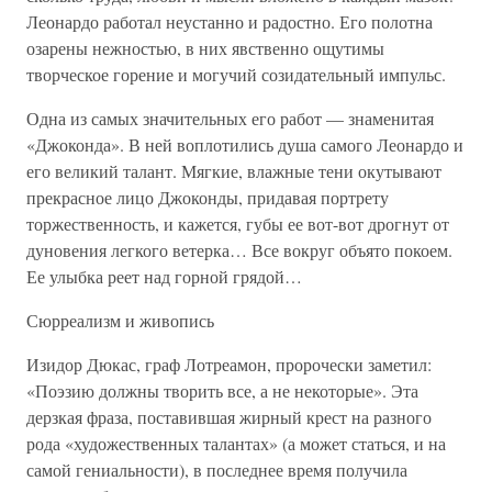
Леонардо работал неустанно и радостно. Его полотна
озарены нежностью, в них явственно ощутимы
творческое горение и могучий созидательный импульс.
Одна из самых значительных его работ — знаменитая
«Джоконда». В ней воплотились душа самого Леонардо и
его великий талант. Мягкие, влажные тени окутывают
прекрасное лицо Джоконды, придавая портрету
торжественность, и кажется, губы ее вот-вот дрогнут от
дуновения легкого ветерка… Все вокруг объято покоем.
Ее улыбка реет над горной грядой…
Сюрреализм и живопись
Изидор Дюкас, граф Лотреамон, пророчески заметил:
«Поэзию должны творить все, а не некоторые». Эта
дерзкая фраза, поставившая жирный крест на разного
рода «художественных талантах» (а может статься, и на
самой гениальности), в последнее время получила