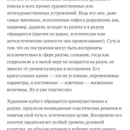
поиска и всех прочих художественных или
антихудожественных устремлений. Ведь все они, даже
самые мятежные, исполненные пафоса разрушения, как,
например, дадаизм, исходят из разума и к разуму
обращаются (причем не важно, эстетические или
антиэстетические ценности они провозглашают). Суть в
том, что их построения могут быть восприняты
исключительно в сфере разума, сознания, тогда как
сюрреализм и в малой мере не опирается на разум, не
зависит от уровня культуры и восприятия. Его
краеугольные камни — это не условные, переменчивые
параметры, а постоянные — извечные — жизненные
величины. Их я уже перечислил.
Художник-кубист обращается преимущественно к
разуму, предлагая неожиданные пластические решения и
намечая свой путь к эстетическим целям. Восприятие его
полотен предполагает особый уровень духовной
культуры, не обладая которым в кубизме почти ничего