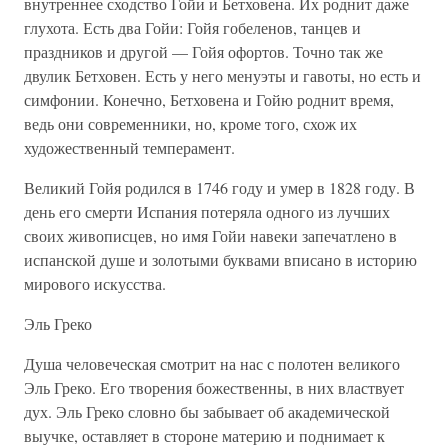
внутреннее сходство Гойи и Бетховена. Их роднит даже
глухота. Есть два Гойи: Гойя гобеленов, танцев и
праздников и другой — Гойя офортов. Точно так же
двулик Бетховен. Есть у него менуэты и гавоты, но есть и
симфонии. Конечно, Бетховена и Гойю роднит время,
ведь они современники, но, кроме того, схож их
художественный темперамент.
Великий Гойя родился в 1746 году и умер в 1828 году. В
день его смерти Испания потеряла одного из лучших
своих живописцев, но имя Гойи навеки запечатлено в
испанской душе и золотыми буквами вписано в историю
мирового искусства.
Эль Греко
Душа человеческая смотрит на нас с полотен великого
Эль Греко. Его творения божественны, в них властвует
дух. Эль Греко словно бы забывает об академической
выучке, оставляет в стороне материю и поднимает к