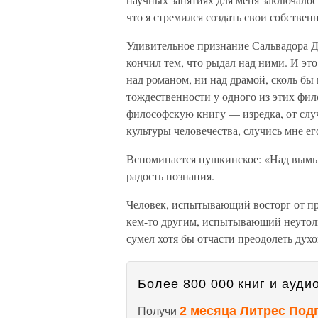
что я стремился создать свои собствен
Удивительное признание Сальвадора Да
кончил тем, что рыдал над ними. И эт
над романом, ни над драмой, сколь бы
тождественности у одного из этих фил
философскую книгу — изредка, от слу
культуры человечества, случись мне ег
Вспоминается пушкинское: «Над вымыс
радость познания.
Человек, испытывающий восторг от п
кем-то другим, испытывающий неутол
сумел хотя бы отчасти преодолеть дух
Более 800 000 книг и аудио
2 месяца Литрес Под
Получи