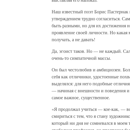
Наш известный поэт Борис Пастернак 
утверждением трудно согласиться. Само
быть разными, но для их достижения н
проявление своей личности. Но какая 
получать, а не давать!
Да, эгоист таков. Но — не каждый. Са
очень-то симпатичной массы.
Он был честолюбив и амбициозен. Бол
себя как отличники, удостоенные похв
выделялся: для него подобные отличия
— начиная с внешности и поведения и
самое важное, существенное.
«Я продолжал учиться — кое-как, — в
смириться с тем, что я стану художник
который ни дня не сомневался в моем 
свободная профессия, он предпочел бы