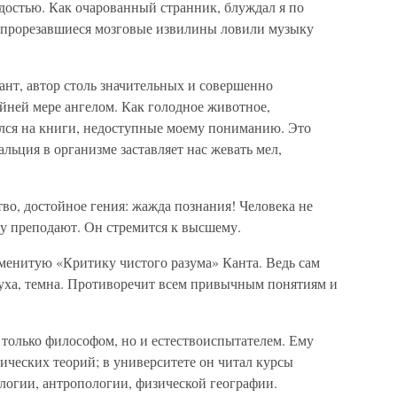
достью. Как очарованный странник, блуждал я по
а прорезавшиеся мозговые извилины ловили музыку
Кант, автор столь значительных и совершенно
йней мере ангелом. Как голодное животное,
ался на книги, недоступные моему пониманию. Это
льция в организме заставляет нас жевать мел,
тво, достойное гения: жажда познания! Человека не
ему преподают. Он стремится к высшему.
аменитую «Критику чистого разума» Канта. Ведь сам
уха, темна. Противоречит всем привычным понятиям и
 только философом, но и естествоиспытателем. Ему
ических теорий; в университете он читал курсы
логии, антропологии, физической географии.