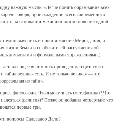
 одну важную мысль: «Легче понять образование всех
 короче говоря, происхождение всего современного
яснить на основании механики возникновение одной
во трудно выяснить и происхождение Мироздания, и
я жизни Земли и ее обитателей рассуждения об
лишь домыслами и формальными упражнениями.)
, заставляющее вспомнить приведенную цитату из
и тайна великая есть. И не только великая — это
сюрреальная из тайн».
проса философии. Что я могу знать (метафизика)? Что
 надеяться (религия)? Позже он добавил четвертый: что
сводятся первые три.
а эти вопросы Сальвадор Дали?