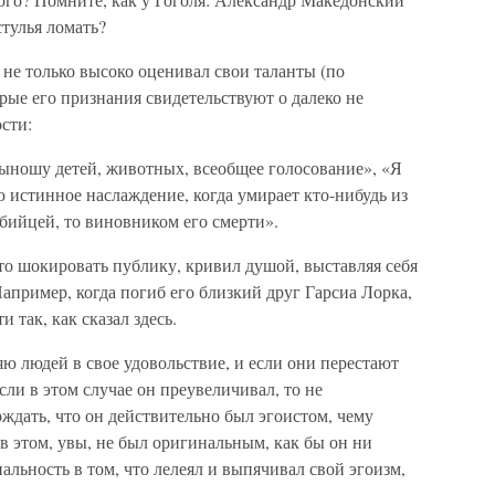
стулья ломать?
 не только высоко оценивал свои таланты (по
ые его признания свидетельствуют о далеко не
сти:
выношу детей, животных, всеобщее голосование», «Я
стинное наслаждение, когда умирает кто-нибудь из
убийцей, то виновником его смерти».
сто шокировать публику, кривил душой, выставляя себя
 Например, когда погиб его близкий друг Гарсиа Лорка,
 так, как сказал здесь.
яю людей в свое удовольствие, и если они перестают
сли в этом случае он преувеличивал, то не
рждать, что он действительно был эгоистом, чему
 в этом, увы, не был оригинальным, как бы он ни
альность в том, что лелеял и выпячивал свой эгоизм,