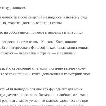
м и художником.
личности после смерти я не надеюсь, а поэтому буду
нью, стараясь достичь вершины славы.
то на собственном примере и выразить в живописи.
а вопросы, поставленные Кантом. Хотя, вполне
. Его интересовала философия как некая таинственная
общаться — через века и страны — с великими
ы, его стремление к четкому, логично выверенному
з его сочинений: «Этика, доказанная в геометрическом
рта: «Он понадобился мне как фундамент для моих
 фундамент, не сказано. Возможно, наиболее отвечало
Я родился с таким умом, что главное удовольствие при
 не в том, что я выслушивал чужие мнения, а в том,