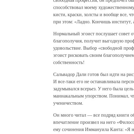
способствовал моему художественному
кисти, краски, холсты и вообще все, ч
при этом: «Ладно. Кончишь институт, 
Нормальный эгоист послушает совет от
благополучия, получит выгодную профе
удовольствие. Выбор «свободной про
эгоист рисковать своим благополучием
собственность!
Сальвадор Дали готов был идти на рис
И все-таки его не останавливала персп
задумывался всерьез. У него была цел
маниакальным упорством. Понимал, ч
ученичеством.
Он много читал — все подряд книги 
впечатление произвел на него «Филос
ему сочинения Иммануила Канта: «Я не