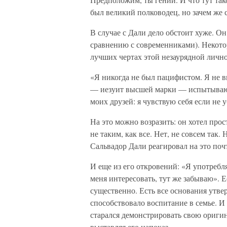
был великий полководец, но зачем же 
В случае с Дали дело обстоит хуже. Он
сравнению с современниками). Некотор
лучших чертах этой незаурядной лично
«Я никогда не был пацифистом. Я не 
— иезуит высшей марки — испытываю и
моих друзей: я чувствую себя если не 
На это можно возразить: он хотел про
не таким, как все. Нет, не совсем так.
Сальвадор Дали реагировал на это почти
И еще из его откровений: «Я употребл
меня интересовать, тут же забываю». Е
существенно. Есть все основания утве
способствовало воспитание в семье. И
старался демонстрировать свою оригин
выставляя его напоказ.