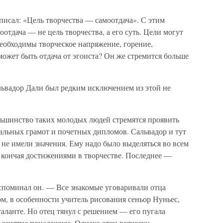
писал: «Цель творчества — самоотдача». С этим
отдача — не цель творчества, а его суть. Цели могут
еобходимы творческое напряжение, горение,
может быть отдача от эгоиста? Он же стремится больше
львадор Дали был редким исключением из этой не
ьшинство таких молодых людей стремятся проявить
альных грамот и почетных дипломов. Сальвадор и тут
 не имели значения. Ему надо было выделяться во всем
 кончая достижениями в творчестве. Последнее —
споминал он. — Все знакомые уговаривали отца
ом, в особенности учитель рисования сеньор Нуньес,
таланте. Но отец тянул с решением — его пугала
 занятие понадежнее. Однако отец всячески