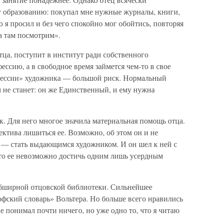
 образованию: покупал мне нужные журналы, книги,
то я просил и без чего спокойно мог обойтись, повторяя
а там посмотрим».
ца, поступит в институт ради собственного
ссию, а в свободное время займется чем-то в свое
фессии» художника — большой риск. Нормальный
 не станет: он же Единственный, и ему нужна
к. Для него многое значила материальная помощь отца.
ектива лишиться ее. Возможно, об этом он и не
ь — стать выдающимся художником. И он шел к ней с
то ее невозможно достичь одним лишь усердным
обширной отцовской библиотеки. Сильнейшее
офский словарь» Вольтера. Но больше всего нравились
 понимал почти ничего, но уже одно то, что я читаю