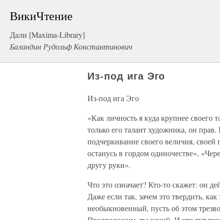
ВикиЧтение
Дали [Maxima-Library]
Баландин Рудольф Константинович
Из-под ига Эго
Из-под ига Эго
«Как личность я куда крупнее своего 
только его талант художника, он прав
подчеркивание своего величия, своей 
останусь в гордом одиночестве», «Чер
другу руки».
Что это означает? Кто-то скажет: он д
Даже если так, зачем это твердить, ка
необыкновенный, пусть об этом трезвон
Предположим, ты гений. И что тут так