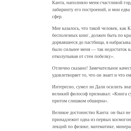
Канта, наполняло меня счастливой гор
лабиринту его построений, и мои едв
сфер.
Мне казалось, что такой человек, как 
бесполезных книг, должен быть по кра
дорвавшееся до пастбища, я набрасыв
было сильнее меня — так недостаток ка
отколупывая от стен побелку».
Отлично сказано! Замечательное качес
удовлетворяет то, что он знает и что 
Интересно, сумел ли Дали осилить зн
великий философ признавал: «Книга с
притом слишком обширна».
Великое достоинство Канта: он был не
принадлежит одна из первых космогон
лекций по физике, математике, минера