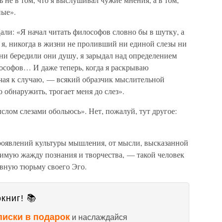
ные».
ли: «Я начал читать философов словно бы в шутку, а
о я, никогда в жизни не проливший ни единой слезы ни
 ни бередили они душу, я зарыдал над определением
ософов… И даже теперь, когда я раскрываю
чая к случаю, — всякий образчик мыслительной
о обнаружить, трогает меня до слез».
лом слезами обольюсь». Нет, пожалуй, тут другое:
роявлений культуры мышления, от мысли, высказанной
имую жажду познания и творчества, — такой человек
овную тюрьму своего Эго.
книг! 📚
писки в подарок
и наслаждайся