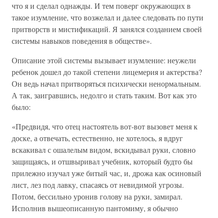
что я и сделал однажды. И тем поверг окружающих в
такое изумление, что возжелал и далее следовать по пути
притворств и мистификаций. Я занялся созданием своей
системы навыков поведения в обществе».
Описание этой системы вызывает изумление: неужели
ребенок дошел до такой степени лицемерия и актерства?
Он ведь начал притворяться психически ненормальным.
А так, заигравшись, недолго и стать таким. Вот как это
было:
«Предвидя, что отец настоятель вот-вот вызовет меня к
доске, а отвечать, естественно, не хотелось, я вдруг
вскакивал с ошалелым видом, вскидывал руки, словно
защищаясь, и отшвыривал учебник, который будто бы
прилежно изучал уже битый час, и, дрожа как осиновый
лист, лез под лавку, спасаясь от невидимой угрозы.
Потом, бессильно уронив голову на руки, замирал.
Исполнив вышеописанную пантомиму, я обычно