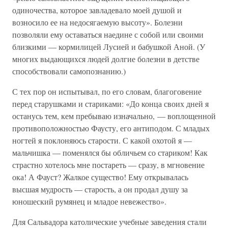
одиночества, которое завладевало моей душой и
возносило ее на недосягаемую высоту». Болезни
позволяли ему оставаться наедине с собой или своими
близкими — кормилицей Лусией и бабушкой Аной. (У
многих выдающихся людей долгие болезни в детстве
способствовали самопознанию.)
С тех пор он испытывал, по его словам, благоговение
перед старушками и стариками: «До конца своих дней я
останусь тем, кем пребываю изначально, — воплощенной
противоположностью Фаусту, его антиподом. С младых
ногтей я поклоняюсь старости. С какой охотой я —
мальчишка — поменялся бы обличьем со стариком! Как
страстно хотелось мне постареть — сразу, в мгновение
ока! А Фауст? Жалкое существо! Ему открывалась
высшая мудрость — старость, а он продал душу за
юношеский румянец и младое невежество».
Для Сальвадора католические учебные заведения стали