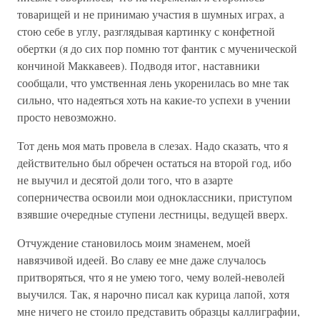
товарищей и не принимаю участия в шумных играх, а
стою себе в углу, разглядывая картинку с конфетной
обертки (я до сих пор помню тот фантик с мученической
кончиной Маккавеев). Подводя итог, наставники
сообщали, что умственная лень укоренилась во мне так
сильно, что надеяться хоть на какие-то успехи в учении
просто невозможно.
Тот день моя мать провела в слезах. Надо сказать, что я
действительно был обречен остаться на второй год, ибо
не выучил и десятой доли того, что в азарте
соперничества освоили мои одноклассники, приступом
взявшие очередные ступени лестницы, ведущей вверх.
Отчуждение становилось моим знаменем, моей
навязчивой идеей. Во славу ее мне даже случалось
притворяться, что я не умею того, чему волей-неволей
выучился. Так, я нарочно писал как курица лапой, хотя
мне ничего не стоило представить образцы каллиграфии,