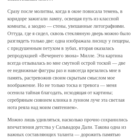
Сразу после молитвы, когда в окне повисала темень, в
коридоре зажигали лампу, освещая путь из классной
комнаты, а заодно — стены, увешанные литографиями.
Оттуда, где я сидел, сквозь стеклянную дверь можно было
разглядеть только две: одна изображала лисицу у пещеры,
с придушенным петухом в зубах, вторая оказалась
репродукцией «Вечернего звона» Милле. Эта картина
всегда отзывалась во мне смутной острой тоской — две
ее недвижные фигуры раз и навсегда врезались мне в
память, растревожив своим скрытым смыслом мое
воображение. Но не только тоска и тревога — меня
осенила тайная благодать, исходящая от картины;
серебряным сиянием клинка в лунном луче эта светлая
нота реяла над моим смятением».
Можно лишь удивляться, насколько прочно сохранились
впечатления детства у Сальвадора Дали. Такова одна из
важных составляющих таланта — дорожить памятью