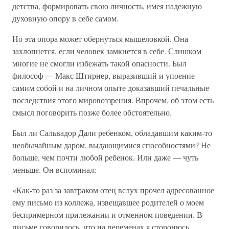
детства, формировать свою личность, имея надежную
духовную опору в себе самом.
Но эта опора может обернуться мышеловкой. Она
захлопнется, если человек замкнется в себе. Слишком
многие не смогли избежать такой опасности. Был
философ — Макс Штирнер, выразивший и упоение
самим собой и на личном опыте доказавший печальные
последствия этого мировоззрения. Впрочем, об этом есть
смысл поговорить позже более обстоятельно.
Был ли Сальвадор Дали ребенком, обладавшим каким-то
необычайным даром, выдающимися способностями? Не
больше, чем почти любой ребенок. Или даже — чуть
меньше. Он вспоминал:
«Как-то раз за завтраком отец вслух прочел адресованное
ему письмо из коллежа, извещавшее родителей о моем
беспримерном прилежании и отменном поведении. В
письме говорилось, что на переменах я сторонюсь