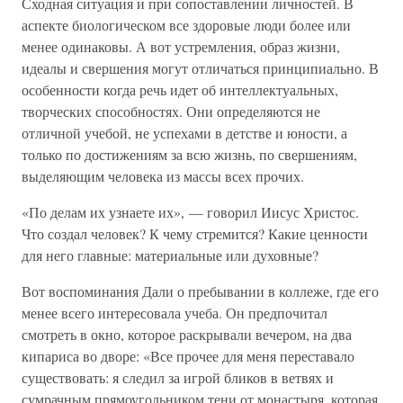
Сходная ситуация и при сопоставлении личностей. В
аспекте биологическом все здоровые люди более или
менее одинаковы. А вот устремления, образ жизни,
идеалы и свершения могут отличаться принципиально. В
особенности когда речь идет об интеллектуальных,
творческих способностях. Они определяются не
отличной учебой, не успехами в детстве и юности, а
только по достижениям за всю жизнь, по свершениям,
выделяющим человека из массы всех прочих.
«По делам их узнаете их», — говорил Иисус Христос.
Что создал человек? К чему стремится? Какие ценности
для него главные: материальные или духовные?
Вот воспоминания Дали о пребывании в коллеже, где его
менее всего интересовала учеба. Он предпочитал
смотреть в окно, которое раскрывали вечером, на два
кипариса во дворе: «Все прочее для меня переставало
существовать: я следил за игрой бликов в ветвях и
сумрачным прямоугольником тени от монастыря, которая