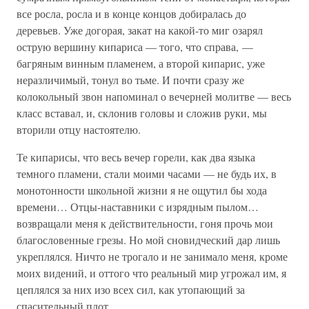
все росла, росла и в конце концов добиралась до
деревьев. Уже догорая, закат на какой-то миг озарял
острую вершину кипариса — того, что справа, —
багряным винным пламенем, а второй кипарис, уже
неразличимый, тонул во тьме. И почти сразу же
колокольный звон напоминал о вечерней молитве — весь
класс вставал, и, склонив головы и сложив руки, мы
вторили отцу настоятелю.
Те кипарисы, что весь вечер горели, как два языка
темного пламени, стали моими часами — не будь их, в
монотонности школьной жизни я не ощутил бы хода
времени… Отцы-наставники с изрядным пылом…
возвращали меня к действительности, гоня прочь мои
благословенные грезы. Но мой сновидческий дар лишь
укреплялся. Ничто не трогало и не занимало меня, кроме
моих видений, и оттого что реальный мир угрожал им, я
цеплялся за них изо всех сил, как утопающий за
спасительный плот…