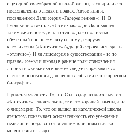
еще одной своеобразной школой жизни, расширили его
представления о людях и нравах. Автор книги,
посвященной Дали (серия «Галерея гениев»), Н. В.
Геташвили отметила: «Из них молодой Дали вышел
таким же атеистом, как и отец, однако полностью
обученный внешнему ритуальному декоруму
католичества («Катехизис» будущий сюрреалист сдал на
«отлично»). И яд лицемерия в существовании «не по
правде» (семья и школа) в ранние годы становления
личности художника вовсе не следует сбрасывать со
счетов в понимании дальнейших событий его творческой
биографии».
Придется уточнить. То, что Сальвадор неплохо выучил
«Катехизис», свидетельствует о его хорошей памяти, а не
о лицемерии. То, что он вышел из католической школы
атеистом, показывает основательность его убеждений,
нежелание поддаваться внешним влияниям и легко
менять свои взгляды.