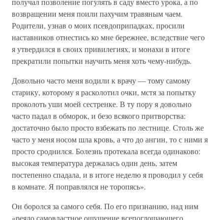
получал позволение погулять в саду вместо урока, а по
возвращении меня поили пахучим травяным чаем.
Родители, узнав о моих псевдоприпадках, просили
наставников отнестись ко мне бережнее, вследствие чего
я утвердился в своих привилегиях, и монахи в итоге
прекратили попытки научить меня хоть чему-нибудь.
Довольно часто меня водили к врачу — тому самому
старику, которому я расколотил очки, мстя за попытку
проколоть уши моей сестренке. В ту пору я довольно
часто падал в обморок, и безо всякого притворства:
достаточно было просто взбежать по лестнице. Столь же
часто у меня носом шла кровь, а что до ангин, то с ними я
просто сроднился. Болезнь протекала всегда одинаково:
высокая температура держалась один день, затем
постепенно спадала, и в итоге неделю я проводил у себя
в комнате. Я поправлялся не торопясь».
Он боролся за самого себя. По его признанию, над ним
«реяло самовластное ощущение всепоглощающего