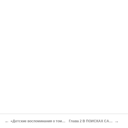
←
→
«Детские воспоминания о том, чего не было»
Глава 2 В ПОИСКАХ САМОГО СЕБЯ