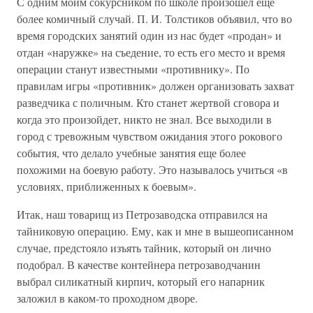
С одним моим сокурсником по школе произошел еще
более комичный случай. П. И. Толстиков объявил, что во
время городских занятий один из нас будет «продан» и
отдан «наружке» на съедение, то есть его место и время
операции станут известными «противнику». По
правилам игры «противник» должен организовать захват
разведчика с поличным. Кто станет жертвой сговора и
когда это произойдет, никто не знал. Все выходили в
город с тревожным чувством ожидания этого рокового
события, что делало учебные занятия еще более
похожими на боевую работу. Это называлось учиться «в
условиях, приближенных к боевым».
Итак, наш товарищ из Петрозаводска отправился на
тайниковую операцию. Ему, как и мне в вышеописанном
случае, предстояло изъять тайник, который он лично
подобрал. В качестве контейнера петрозаводчанин
выбрал силикатный кирпич, который его напарник
заложил в каком-то проходном дворе.