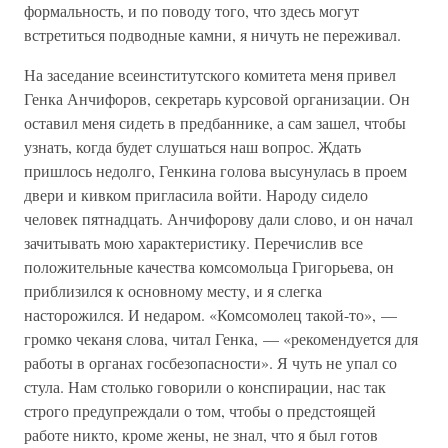
формальность, и по поводу того, что здесь могут
встретиться подводные камни, я ничуть не переживал.
На заседание всеинститутского комитета меня привел
Генка Анчифоров, секретарь курсовой организации. Он
оставил меня сидеть в предбаннике, а сам зашел, чтобы
узнать, когда будет слушаться наш вопрос. Ждать
пришлось недолго, Генкина голова высунулась в проем
двери и кивком пригласила войти. Народу сидело
человек пятнадцать. Анчифорову дали слово, и он начал
зачитывать мою характеристику. Перечислив все
положительные качества комсомольца Григорьева, он
приблизился к основному месту, и я слегка
насторожился. И недаром. «Комсомолец такой-то», —
громко чеканя слова, читал Генка, — «рекомендуется для
работы в органах госбезопасности». Я чуть не упал со
стула. Нам столько говорили о конспирации, нас так
строго предупреждали о том, чтобы о предстоящей
работе никто, кроме жены, не знал, что я был готов