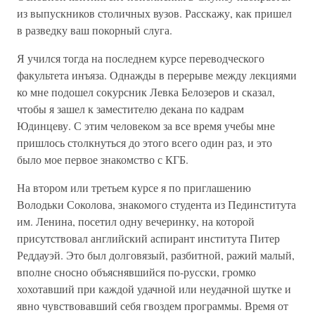
из выпускников столичных вузов. Расскажу, как пришел
в разведку ваш покорный слуга.
Я учился тогда на последнем курсе переводческого
факультета инъяза. Однажды в перерыве между лекциями
ко мне подошел сокурсник Левка Белозеров и сказал,
чтобы я зашел к заместителю декана по кадрам
Юдинцеву. С этим человеком за все время учебы мне
пришлось столкнуться до этого всего один раз, и это
было мое первое знакомство с КГБ.
На втором или третьем курсе я по приглашению
Володьки Соколова, знакомого студента из Пединститута
им. Ленина, посетил одну вечеринку, на которой
присутствовал английский аспирант института Питер
Реддауэй. Это был долговязый, разбитной, ражий малый,
вполне сносно объяснявшийся по-русски, громко
хохотавший при каждой удачной или неудачной шутке и
явно чувствовавший себя гвоздем программы. Время от