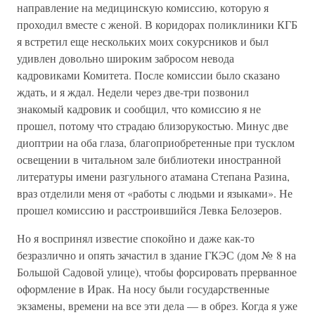
направление на медицинскую комиссию, которую я
проходил вместе с женой. В коридорах поликлиники КГБ
я встретил еще нескольких моих сокурсников и был
удивлен довольно широким забросом невода
кадровиками Комитета. После комиссии было сказано
ждать, и я ждал. Недели через две-три позвонил
знакомый кадровик и сообщил, что комиссию я не
прошел, потому что страдаю близорукостью. Минус две
диоптрии на оба глаза, благоприобретенные при тусклом
освещении в читальном зале библиотеки иностранной
литературы имени разгульного атамана Степана Разина,
враз отделили меня от «работы с людьми и языками». Не
прошел комиссию и расстроившийся Левка Белозеров.
Но я воспринял известие спокойно и даже как-то
безразлично и опять зачастил в здание ГКЭС (дом № 8 на
Большой Садовой улице), чтобы форсировать прерванное
оформление в Ирак. На носу были государственные
экзамены, времени на все эти дела — в обрез. Когда я уже