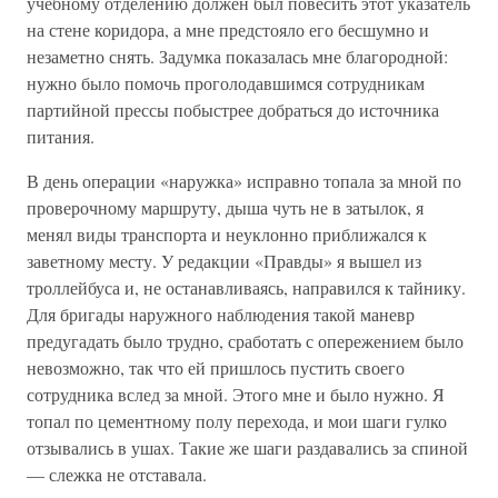
учебному отделению должен был повесить этот указатель
на стене коридора, а мне предстояло его бесшумно и
незаметно снять. Задумка показалась мне благородной:
нужно было помочь проголодавшимся сотрудникам
партийной прессы побыстрее добраться до источника
питания.
В день операции «наружка» исправно топала за мной по
проверочному маршруту, дыша чуть не в затылок, я
менял виды транспорта и неуклонно приближался к
заветному месту. У редакции «Правды» я вышел из
троллейбуса и, не останавливаясь, направился к тайнику.
Для бригады наружного наблюдения такой маневр
предугадать было трудно, сработать с опережением было
невозможно, так что ей пришлось пустить своего
сотрудника вслед за мной. Этого мне и было нужно. Я
топал по цементному полу перехода, и мои шаги гулко
отзывались в ушах. Такие же шаги раздавались за спиной
— слежка не отставала.