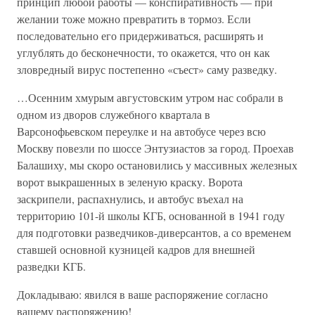
принцип любой работы — конспиративность — при
желании тоже можно превратить в тормоз. Если
последовательно его придерживаться, расширять и
углублять до бесконечности, то окажется, что он как
зловредный вирус постепенно «съест» саму разведку.
…Осенним хмурым августовским утром нас собрали в
одном из дворов служебного квартала в
Варсонофьевском переулке и на автобусе через всю
Москву повезли по шоссе Энтузиастов за город. Проехав
Балашиху, мы скоро остановились у массивных железных
ворот выкрашенных в зеленую краску. Ворота
заскрипели, распахнулись, и автобус въехал на
территорию 101-й школы КГБ, основанной в 1941 году
для подготовки разведчиков-диверсантов, а со временем
ставшей основной кузницей кадров для внешней
разведки КГБ.
Докладываю: явился в ваше распоряжение согласно
вашему распоряжению!