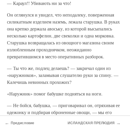
— Караул!! Убивають ни за что!
Он оглянулся и увидел, что неподалеку, поверженная
силикатным изделием наземь, лежала старушка. В руках
она крепко держала авоську, из которой высыпались
несколько картофелин, две свеколки и одна морковка.
Старушка возвращалась из овощного магазина своим
излюбленным проходнячком, неожиданно
превратившимся в место оперативных разборок.
— Ты что же, подлец делаешь? — закричал один из
«наружников», заламывая слушателю руки за спину. —
Калечишь невинных прохожих?
«Наружник» помог бабушке подняться на ноги.
— Не бойся, бабушка, — приговаривал он, отряхивая ее
одежонку и подбирая оброненные овощи, — мы его
сейчас приструним. Мы не позволим ему нападать на
←
→
Предисловие
ИСЛАНДСКАЯ ПРЕЛЮДИЯ
простых советских пенсионеров.