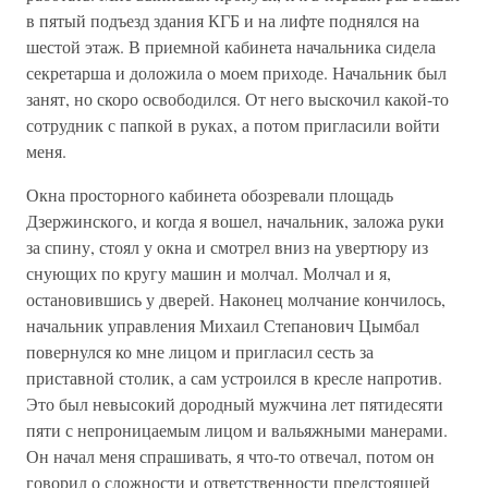
в пятый подъезд здания КГБ и на лифте поднялся на
шестой этаж. В приемной кабинета начальника сидела
секретарша и доложила о моем приходе. Начальник был
занят, но скоро освободился. От него выскочил какой-то
сотрудник с папкой в руках, а потом пригласили войти
меня.
Окна просторного кабинета обозревали площадь
Дзержинского, и когда я вошел, начальник, заложа руки
за спину, стоял у окна и смотрел вниз на увертюру из
снующих по кругу машин и молчал. Молчал и я,
остановившись у дверей. Наконец молчание кончилось,
начальник управления Михаил Степанович Цымбал
повернулся ко мне лицом и пригласил сесть за
приставной столик, а сам устроился в кресле напротив.
Это был невысокий дородный мужчина лет пятидесяти
пяти с непроницаемым лицом и вальяжными манерами.
Он начал меня спрашивать, я что-то отвечал, потом он
говорил о сложности и ответственности предстоящей