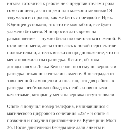
инъяза готовится к работе не с представителями рода
гомо сапиенс, а с птицами или млекопитающими! Я
задумался и спросил, как же быть с поездкой в Ирак.
Юдинцев успокоил, что это не моя забота, все будет
улажено без меня. Я попросил дать время на
размышление — нужно было посоветоваться с женой. В
отличие от меня, жена отнеслась к новой перспективе
положительно, а тесть высказал предположение, что на
меня положила глаз разведка. Кстати, об этом
догадывался и Левка Белозеров, но я ему не верил: я и
разведка никак не сочетались вместе. Я не страдал от
завышенной самооценки и полагал, что для работы в
разведке необходимо обладать необыкновенными
качествами, которые у меня наверняка отсутствовали.
Опять я получил номер телефона, начинавшийся с
магического цифрового сочетания «224» и опять я
позвонил и получил приглашение на Кузнецкий Мост,
26. После длительной беседы мне дали анкеты и