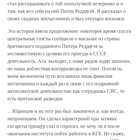
стал расспрашивать о той злополучной вечеринке и о
том, как вел себя на ней Питер Реддауэй. Я рассказал о
своих скудных впечатлениях и был отпущен восвояси.
Эта история имела продолжение: некоторое время спустя
центральные газеты сообщили о высылке из страны
британского подданного Питера Реддауэя за
несовместимую с целями его приезда в СССР
деятельность. Ага, выходит, с нами рядом ходят шпионы,
но наша доблестная контрразведка не спит. Потом на
моем жизненном пути всплывала лишь фамилия
англичанина и каждый раз в связи с его подрывной
антисоветской деятельностью как сотрудника СИС, то
есть британской разведки.
…Юдинцев и на этот раз был лаконичен и, как всегда,
непроницаем. Он сделал характерный при затяжке
сигареты прищур глаз и спросил, не хочу ли я после
окончания института пойти работать в КГБ. Не скажу,