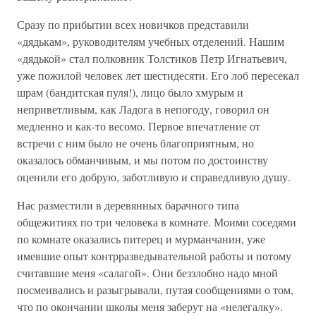
Сразу по прибытии всех новичков представили
«дядькам», руководителям учебных отделений. Нашим
«дядькой» стал полковник Толстиков Петр Игнатьевич,
уже пожилой человек лет шестидесяти. Его лоб пересекал
шрам (бандитская пуля!), лицо было хмурым и
неприветливым, как Ладога в непогоду, говорил он
медленно и как-то весомо. Первое впечатление от
встречи с ним было не очень благоприятным, но
оказалось обманчивым, и мы потом по достоинству
оценили его добрую, заботливую и справедливую душу.
Нас разместили в деревянных барачного типа
общежитиях по три человека в комнате. Моими соседями
по комнате оказались питерец и мурманчанин, уже
имевшие опыт контрразведывательной работы и потому
считавшие меня «салагой». Они беззлобно надо мной
посмеивались и разыгрывали, путая сообщениями о том,
что по окончании школы меня заберут на «нелегалку».