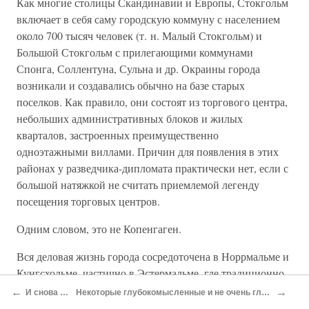
Как многие столицы Скандинавии и Европы, Стокгольм
включает в себя саму городскую коммуну с населением
около 700 тысяч человек (т. н. Малый Стокгольм) и
Большой Стокгольм с прилегающими коммунами
Спонга, Соллентуна, Сульна и др. Окраины города
возникали и создавались обычно на базе старых
поселков. Как правило, они состоят из торгового центра,
небольших административных блоков и жилых
кварталов, застроенных преимущественно
одноэтажными виллами. Причин для появления в этих
районах у разведчика-дипломата практически нет, если с
большой натяжкой не считать приемлемой легенду
посещения торговых центров.
Одним словом, это не Копенгаген.
Вся деловая жизнь города сосредоточена в Норрмальме и
Кунгсхольме, частично в Эстермальме, где традиционно
располагаются жилища богатых и аристократических
←
→
И снова в дорогу
Некоторые глубокомысленные и не очень глубокомысленные наблюдения
слоев города, а также Седермальме — пролетарском