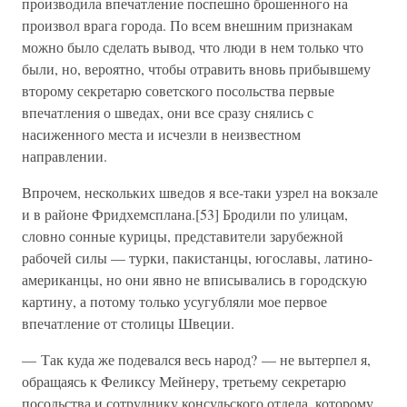
производила впечатление поспешно брошенного на
произвол врага города. По всем внешним признакам
можно было сделать вывод, что люди в нем только что
были, но, вероятно, чтобы отравить вновь прибывшему
второму секретарю советского посольства первые
впечатления о шведах, они все сразу снялись с
насиженного места и исчезли в неизвестном
направлении.
Впрочем, нескольких шведов я все-таки узрел на вокзале
и в районе Фридхемсплана.[53] Бродили по улицам,
словно сонные курицы, представители зарубежной
рабочей силы — турки, пакистанцы, югославы, латино-
американцы, но они явно не вписывались в городскую
картину, а потому только усугубляли мое первое
впечатление от столицы Швеции.
— Так куда же подевался весь народ? — не вытерпел я,
обращаясь к Феликсу Мейнеру, третьему секретарю
посольства и сотруднику консульского отдела, которому