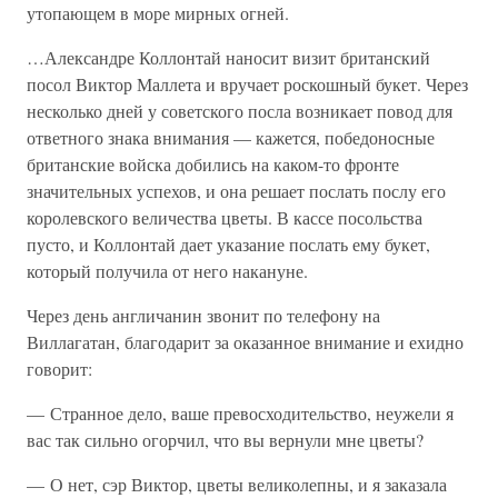
утопающем в море мирных огней.
…Александре Коллонтай наносит визит британский
посол Виктор Маллета и вручает роскошный букет. Через
несколько дней у советского посла возникает повод для
ответного знака внимания — кажется, победоносные
британские войска добились на каком-то фронте
значительных успехов, и она решает послать послу его
королевского величества цветы. В кассе посольства
пусто, и Коллонтай дает указание послать ему букет,
который получила от него накануне.
Через день англичанин звонит по телефону на
Виллагатан, благодарит за оказанное внимание и ехидно
говорит:
— Странное дело, ваше превосходительство, неужели я
вас так сильно огорчил, что вы вернули мне цветы?
— О нет, сэр Виктор, цветы великолепны, и я заказала