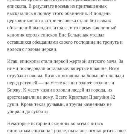
епископа. В результате восемь из приглашенных
высказались в пользу этого обвинения. В полдень
церковников по два-три человека стали без всяких
объяснений выводить из зала, в то время как личный
каноник короля епископ Енс Бельденак утешал
оставшихся обещаниями своего господина не тронуть и
волоса с головы церкви.
Итак, епископы стали первой жертвой датского меча. За
ними последовали остальные, запертые в башне. Всем
отрубали головы. Казнь проходила на Большой площади
перед ратушей — на месте казни позднее воздвигли
Биржу. К месту казни волокли людей из города, их
арестовывали на дому. Всего Кристьян II загубил 82
души. Кровь текла ручьями, а трупы казненных не
убирали до субботы.
Некоторые историки склонны во всем считать
виноватым епископа Тролле, пытавшегося защитить свое