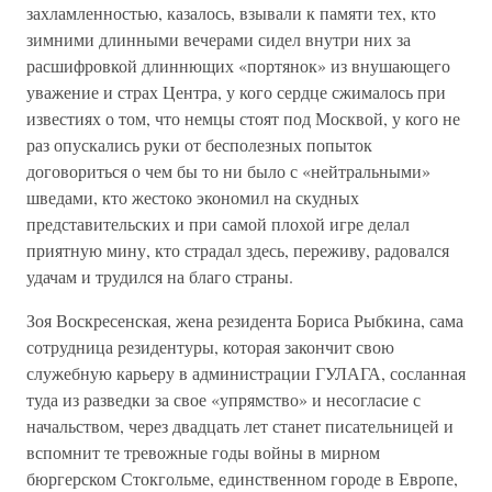
захламленностью, казалось, взывали к памяти тех, кто
зимними длинными вечерами сидел внутри них за
расшифровкой длиннющих «портянок» из внушающего
уважение и страх Центра, у кого сердце сжималось при
известиях о том, что немцы стоят под Москвой, у кого не
раз опускались руки от бесполезных попыток
договориться о чем бы то ни было с «нейтральными»
шведами, кто жестоко экономил на скудных
представительских и при самой плохой игре делал
приятную мину, кто страдал здесь, переживу, радовался
удачам и трудился на благо страны.
Зоя Воскресенская, жена резидента Бориса Рыбкина, сама
сотрудница резидентуры, которая закончит свою
служебную карьеру в администрации ГУЛАГА, сосланная
туда из разведки за свое «упрямство» и несогласие с
начальством, через двадцать лет станет писательницей и
вспомнит те тревожные годы войны в мирном
бюргерском Стокгольме, единственном городе в Европе,