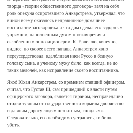
творца «теории общественного договора» взял на себя
роль опекуна осиротевшего Анкарстрема, утверждал, что
виной всему оказалось неправильное домашнее
воспитание заговорщика и что дом сделал его вздорным
упрямцем, наполненным духом противоречия и
озлобленным оппозиционером. К. Ервеллю, конечно,
виднее, но скорее всего папаша Анкарстрем явно
переусердствовал, вдалбливая идеи Руссо в бедную
головку сына, а ученому мужу было, как всегда, не до
таких мелочей, как исправление своего воспитанника.
Якоб Юхан Анкарстрем, со временем ставший офицером,
считал, что Густав III, сам пришедший к власти путем
офицерского заговора, является тираном, несправедливо
отодвинувшим от государственного кормила дворянство
и давшим дорогу людям незнатным, «подлым».
Следовательно, его необходимо устранить, то бишь
убить.