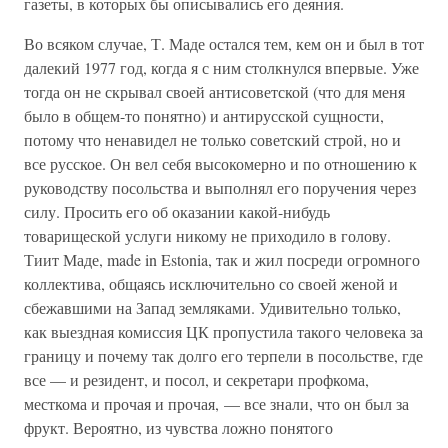
газеты, в которых бы описывались его деяния.
Во всяком случае, Т. Маде остался тем, кем он и был в тот
далекий 1977 год, когда я с ним столкнулся впервые. Уже
тогда он не скрывал своей антисоветской (что для меня
было в общем-то понятно) и антирусской сущности,
потому что ненавидел не только советский строй, но и
все русское. Он вел себя высокомерно и по отношению к
руководству посольства и выполнял его поручения через
силу. Просить его об оказании какой-нибудь
товарищеской услуги никому не приходило в голову.
Тиит Маде, made in Estonia, так и жил посреди огромного
коллектива, общаясь исключительно со своей женой и
сбежавшими на Запад земляками. Удивительно только,
как выездная комиссия ЦК пропустила такого человека за
границу и почему так долго его терпели в посольстве, где
все — и резидент, и посол, и секретари профкома,
месткома и прочая и прочая, — все знали, что он был за
фрукт. Вероятно, из чувства ложно понятого