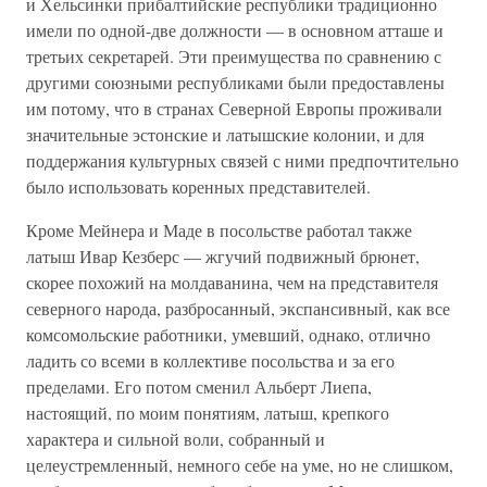
и Хельсинки прибалтийские республики традиционно
имели по одной-две должности — в основном атташе и
третьих секретарей. Эти преимущества по сравнению с
другими союзными республиками были предоставлены
им потому, что в странах Северной Европы проживали
значительные эстонские и латышские колонии, и для
поддержания культурных связей с ними предпочтительно
было использовать коренных представителей.
Кроме Мейнера и Маде в посольстве работал также
латыш Ивар Кезберс — жгучий подвижный брюнет,
скорее похожий на молдаванина, чем на представителя
северного народа, разбросанный, экспансивный, как все
комсомольские работники, умевший, однако, отлично
ладить со всеми в коллективе посольства и за его
пределами. Его потом сменил Альберт Лиепа,
настоящий, по моим понятиям, латыш, крепкого
характера и сильной воли, собранный и
целеустремленный, немного себе на уме, но не слишком,