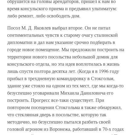
обрушится на головы арендаторов, пришел к нам во
время консульского приема и предъявил ультиматум:
либо ремонт, либо освободить дом.
Посол М. Д. Яковлев выбрал второе. Он не питал
сентиментальных чувств к старому очагу сталинской
дипломатии и дал нам указание срочно подбирать в
городе новое помещение. Мы предложили построить на
территории нового посольства небольшой домик для
консульского отдела, но эта идея воплотилась в жизнь
лишь спустя полтора десятка лет. (Когда я в 1996 году
прибыл в трехдневную командировку в Стокгольм,
здание уже стояло на одном из тех мест, где мы когда-то
безуспешно уговаривали Михаила Даниловича его
построить. Прогресс все-таки существует. При
повторном посещении Стокгольма я также обнаружил,
что стеклянная дверь в посольстве, которую так
методично, но безуспешно пытался разбить своей
головой агроном из Воронежа, работавший в 70-х годах