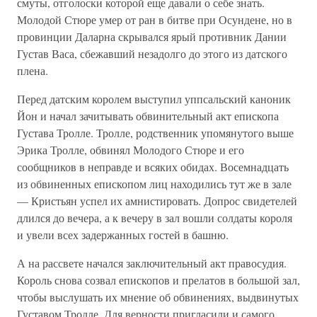
смуты, отголоски которой еще давали о себе знать.
Молодой Стюре умер от ран в битве при Осундене, но в
провинции Даларна скрывался ярый противник Дании
Густав Васа, сбежавший незадолго до этого из датского
плена.
Перед датским королем выступил уппсальский каноник
Йон и начал зачитывать обвинительный акт епископа
Густава Тролле. Тролле, родственник упомянутого выше
Эрика Тролле, обвинял Молодого Стюре и его
сообщников в неправде и всяких обидах. Восемнадцать
из обвиненных епископом лиц находились тут же в зале
— Кристьян успел их амнистировать. Допрос свидетелей
длился до вечера, а к вечеру в зал вошли солдаты короля
и увели всех задержанных гостей в башню.
А на рассвете начался заключительный акт правосудия.
Король снова созвал епископов и прелатов в большой зал,
чтобы выслушать их мнение об обвинениях, выдвинутых
Густавом Тролле. Для верности пригласили и самого