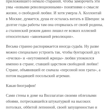
приложившего немало стараний, чтобы заморочить эти
умы «новыми революционными» понятиями о смысле
жизни, о свободной любви. И хотя умерла А. Коллонтай
в Москве, думается, душа ее осталась витать в Швеции: за
долгие годы работы там она оторвалась от своей родины,
а сталинский режим давно лишил ее всяких иллюзий
относительно «завоеваний революции».
Весьма странно распоряжается иногда судьба. Ну разве
можно специально устроить так, чтобы бунтарский дух
«пчелки» и «неутомимой жрицы» любви упокоился
именно в стране, ставшей царством свободной любви!
Стране, объявившей ее сначала «персоной нон грата», а
потом выдавшей посольский агреман.
Какая биография!
Сами стены в доме на Виллагатан своими облезлыми
обоями, потрескавшейся штукатуркой на высоких
потолках, оббитой лепниной, своей запущенностью и