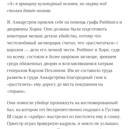
«А» в принципу культурный человек, но окурки под
столам давит ногами.
Я. Анкарстрем привлек себе на помощь графа Риббинга и
дворянина Хорна. Они должны были подготовить
некоторые мелкие детали убийства, потому что
честолюбивый заговорщик считал, что «рассчитаться» с
королем — дело его личной чести. Риббинг и Хорн, судя
по всему, состояли в более широком заговоре, зревшем
среди обиженных дворян и возглавлявшимся хитрым
генералом Карлом Пехлином. Им не составило труда
разжечь в груди Анкарстрема благородный гнев и
«расстелить» ему дорогу до места покушения на
«тирана».
Они помогли убийце проникнуть на костюмированный
бал, на котором тот беспрепятственно подошел к Густаву
III сзади и «храбро» выстрелил из пистолета ему в спину.
Оркестр играл бравурную кадриль, и никто не услышал,