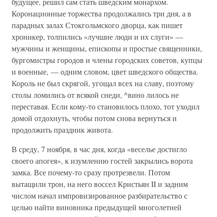
будущее, решил сам стать шведским монархом.
Коронационные торжества продолжались три дня, а в
парадных залах Стокгольмского дворца, как пишет
хроникер, толпились «лучшие люди и их слуги» —
мужчины и женщины, епископы и простые священники,
бургомистры городов и члены городских советов, купцы
и военные, — одним словом, цвет шведского общества.
Король не был скрягой, угощал всех на славу, поэтому
столы ломились от всякой снеди, ^вино лилось не
переставая. Если кому-то становилось плохо, тот уходил
домой отдохнуть, чтобы потом снова вернуться и
продолжить праздник живота.
В среду, 7 ноября, в час дня, когда «веселье достигло
своего апогея», к изумлению гостей закрылись ворота
замка. Все почему-то сразу протрезвели. Потом
вытащили трон, на него воссел Кристьян II и задним
числом начал импровизированное разбирательство с
целью найти виновника предыдущей многолетней