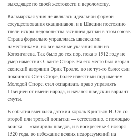
выходящее по своей жестокости и вероломству.
Кальмарская уния не являлась идеальной формой
сосуществования скандинавов, и в Швеции постоянно
тлели искры недовольства засилием датчан в этом союзе.
Страна формально управлялась шведскими
наместниками, но все важные указания шли из
Копенгагена. Так было до тех пор, пока в 1512 году не
умер наместник Сванте Стюре. На его место был избран
сконский дворянин Эрик Тролле, но не тут-то было: сын
покойного Стен Стюре, более известный под именем
Молодой Стюре, стал оспаривать право управлять
Швецией от имени народа, и начался шведский вариант
смуты.
В события вмешался датский король Кристьян И. Он со
второй или третьей попытки — естественно, с помощью
войска — «замирил» шведов, и в воскресенье 4 ноября
1520 года, во избежание всяких недоразумений на