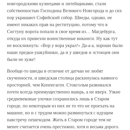
новгородскими кузнецами и литейщиками, стали
собственностью Господина Великого Новгорода и до сих
пор украшают Софийский собор. Шведы, однако, не
имеют никаких прав на реституцию, потому что в
Сигтуну ворота попали в свое время из… Магдебурга,
откуда их привезли воинственные викинги. Ну как тут
не воскликнуть: «Вор у вора украл!» Да-а-а, хороши были
наши предки-ушкуйники, да и у шведов и эстонцев они
были не хуже!
Вообще-то шведы в отличие от датчан не любят
скученности, и шведская столица раскинулась намного
просторней, чем Копенгаген. Стокгольм развивался
почти всегда преимущественно вширь, а не вверх. Узкие
средневековые улочки сохранились лишь в Старом
городе, по некоторым из них не то что не проехать на
машине, но и с трудом можно разминуться с идущим
навстречу пешеходом. Жить в Старом городе тем не
менее считается очень престижно, хотя и весьма дорого.