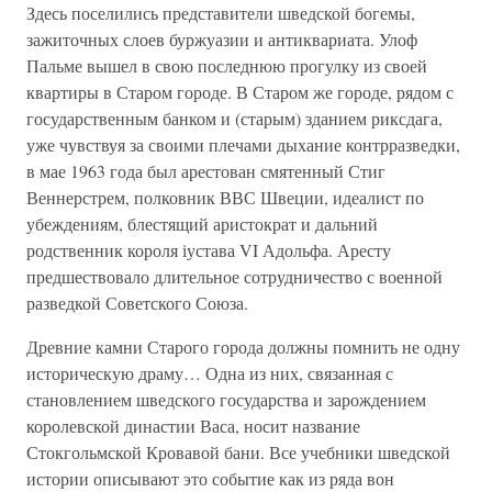
Здесь поселились представители шведской богемы,
зажиточных слоев буржуазии и антиквариата. Улоф
Пальме вышел в свою последнюю прогулку из своей
квартиры в Старом городе. В Старом же городе, рядом с
государственным банком и (старым) зданием риксдага,
уже чувствуя за своими плечами дыхание контрразведки,
в мае 1963 года был арестован смятенный Стиг
Веннерстрем, полковник ВВС Швеции, идеалист по
убеждениям, блестящий аристократ и дальний
родственник короля іустава VI Адольфа. Аресту
предшествовало длительное сотрудничество с военной
разведкой Советского Союза.
Древние камни Старого города должны помнить не одну
историческую драму… Одна из них, связанная с
становлением шведского государства и зарождением
королевской династии Васа, носит название
Стокгольмской Кровавой бани. Все учебники шведской
истории описывают это событие как из ряда вон