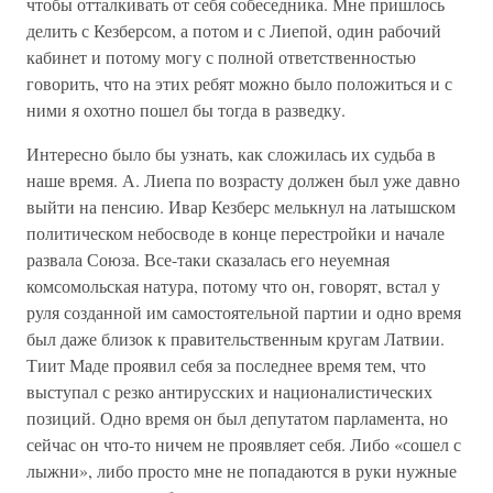
чтобы отталкивать от себя собеседника. Мне пришлось
делить с Кезберсом, а потом и с Лиепой, один рабочий
кабинет и потому могу с полной ответственностью
говорить, что на этих ребят можно было положиться и с
ними я охотно пошел бы тогда в разведку.
Интересно было бы узнать, как сложилась их судьба в
наше время. А. Лиепа по возрасту должен был уже давно
выйти на пенсию. Ивар Кезберс мелькнул на латышском
политическом небосводе в конце перестройки и начале
развала Союза. Все-таки сказалась его неуемная
комсомольская натура, потому что он, говорят, встал у
руля созданной им самостоятельной партии и одно время
был даже близок к правительственным кругам Латвии.
Тиит Маде проявил себя за последнее время тем, что
выступал с резко антирусских и националистических
позиций. Одно время он был депутатом парламента, но
сейчас он что-то ничем не проявляет себя. Либо «сошел с
лыжни», либо просто мне не попадаются в руки нужные