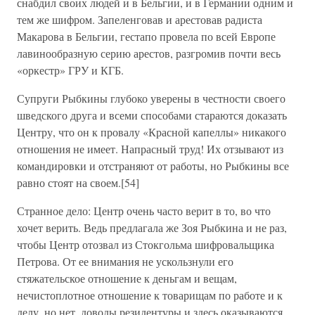
снабдил своих людей и в Бельгии, и в Германии одним и
тем же шифром. Запеленговав и арестовав радиста
Макарова в Бельгии, гестапо провела по всей Европе
лавинообразную серию арестов, разгромив почти весь
«оркестр» ГРУ и КГБ.
Супруги Рыбкины глубоко уверены в честности своего
шведского друга и всеми способами стараются доказать
Центру, что он к провалу «Красной капеллы» никакого
отношения не имеет. Напрасный труд! Их отзывают из
командировки и отстраняют от работы, но Рыбкины все
равно стоят на своем.[54]
Странное дело: Центр очень часто верит в то, во что
хочет верить. Ведь предлагала же Зоя Рыбкина и не раз,
чтобы Центр отозвал из Стокгольма шифровальщика
Петрова. От ее внимания не ускользнули его
стяжательское отношение к деньгам и вещам,
нечистоплотное отношение к товарищам по работе и к
делу, но нет, доводы резидентуры и здесь оказываются