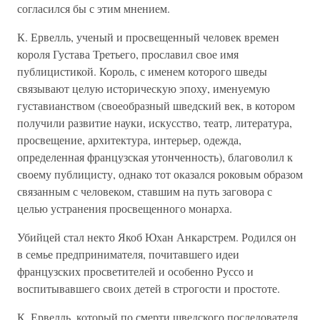
согласился бы с этим мнением.
К. Ервелль, ученый и просвещенный человек времен
короля Густава Третьего, прославил свое имя
публицистикой. Король, с именем которого шведы
связывают целую историческую эпоху, именуемую
густавианством (своеобразный шведский век, в котором
получили развитие науки, искусство, театр, литература,
просвещение, архитектура, интерьер, одежда,
определенная французская утонченность), благоволил к
своему публицисту, однако тот оказался роковым образом
связанным с человеком, ставшим на путь заговора с
целью устранения просвещенного монарха.
Убийцей стал некто Якоб Юхан Анкарстрем. Родился он
в семье предпринимателя, почитавшего идеи
французских просветителей и особенно Руссо и
воспитывавшего своих детей в строгости и простоте.
К. Ервелль, который по смерти шведского последователя