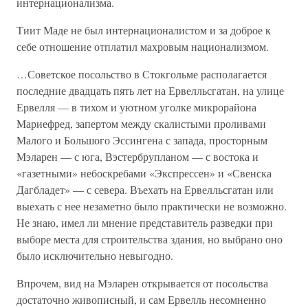
интернационализма.
Тиит Маде не был интернационалистом и за доброе к
себе отношение отплатил махровым национализмом.
…Советское посольство в Стокгольме располагается
последние двадцать пять лет на Ервелльсгатан, на улице
Ервелля — в тихом и уютном уголке микрорайона
Мариефред, запертом между скалистыми проливами
Малого и Большого Эссингена с запада, просторным
Мэларен — с юга, Вэстербрупланом — с востока и
«газетными» небоскребами «Экспрессен» и «Свенска
Дагбладет» — с севера. Въехать на Ервелльсгатан или
выехать с нее незаметно было практически не возможно.
Не знаю, имел ли мнение представитель разведки при
выборе места для строительства здания, но выбрано оно
было исключительно невыгодно.
Впрочем, вид на Мэларен открывается от посольства
достаточно живописный, и сам Ервелль несомненно