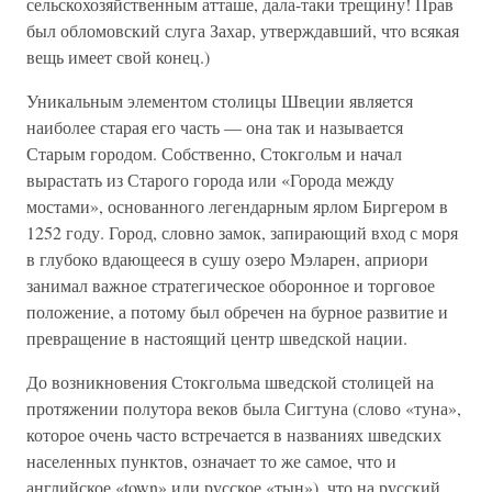
сельскохозяйственным атташе, дала-таки трещину! Прав
был обломовский слуга Захар, утверждавший, что всякая
вещь имеет свой конец.)
Уникальным элементом столицы Швеции является
наиболее старая его часть — она так и называется
Старым городом. Собственно, Стокгольм и начал
вырастать из Старого города или «Города между
мостами», основанного легендарным ярлом Биргером в
1252 году. Город, словно замок, запирающий вход с моря
в глубоко вдающееся в сушу озеро Мэларен, априори
занимал важное стратегическое оборонное и торговое
положение, а потому был обречен на бурное развитие и
превращение в настоящий центр шведской нации.
До возникновения Стокгольма шведской столицей на
протяжении полутора веков была Сигтуна (слово «туна»,
которое очень часто встречается в названиях шведских
населенных пунктов, означает то же самое, что и
английское «town» или русское «тын»), что на русский