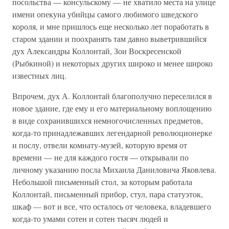
посольства — консульскому — не хватило места на улице
имени опекуна убийцы самого любимого шведского
короля, и мне пришлось еще несколько лет поработать в
старом здании и поохранять там давно выветрившийся
дух Александры Коллонтай, Зои Воскресенской
(Рыбкиной) и некоторых других широко и менее широко
известных лиц.
Впрочем, дух А. Коллонтай благополучно переселился в
новое здание, где ему и его материальному воплощению
в виде сохранившихся немногочисленных предметов,
когда-то принадлежавших легендарной революционерке
и послу, отвели комнату-музей, которую время от
времени — не для каждого гостя — открывали по
личному указанию посла Михаила Даниловича Яковлева.
Небольшой письменный стол, за которым работала
Коллонтай, письменный прибор, стул, пара статуэток,
шкаф — вот и все, что осталось от человека, владевшего
когда-то умами сотен и сотен тысяч людей и