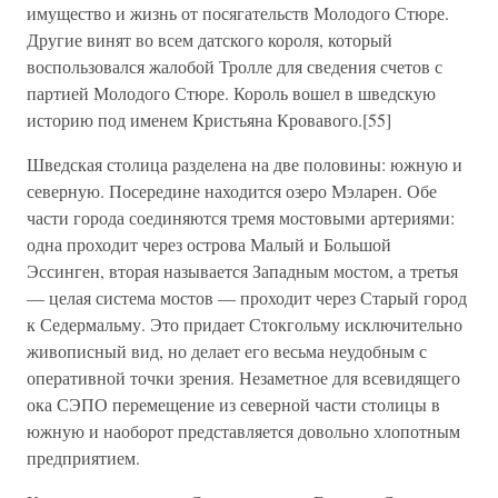
имущество и жизнь от посягательств Молодого Стюре.
Другие винят во всем датского короля, который
воспользовался жалобой Тролле для сведения счетов с
партией Молодого Стюре. Король вошел в шведскую
историю под именем Кристьяна Кровавого.[55]
Шведская столица разделена на две половины: южную и
северную. Посередине находится озеро Мэларен. Обе
части города соединяются тремя мостовыми артериями:
одна проходит через острова Малый и Большой
Эссинген, вторая называется Западным мостом, а третья
— целая система мостов — проходит через Старый город
к Седермальму. Это придает Стокгольму исключительно
живописный вид, но делает его весьма неудобным с
оперативной точки зрения. Незаметное для всевидящего
ока СЭПО перемещение из северной части столицы в
южную и наоборот представляется довольно хлопотным
предприятием.