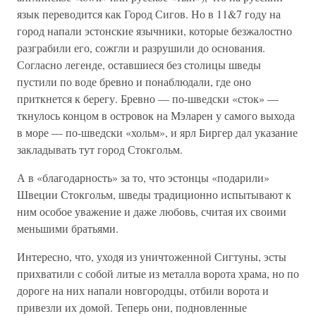
язык переводится как Город Сигов. Но в 11&7 году на
город напали эстонские язычники, которые безжалостно
разграбили его, сожгли и разрушили до основания.
Согласно легенде, оставшиеся без столицы шведы
пустили по воде бревно и понаблюдали, где оно
приткнется к берегу. Бревно — по-шведски «сток» —
ткнулось концом в островок на Мэларен у самого выхода
в море — по-шведски «хольм», и ярл Биргер дал указание
закладывать тут город Стокгольм.
А в «благодарность» за то, что эстонцы «подарили»
Швеции Стокгольм, шведы традиционно испытывают к
ним особое уважение и даже любовь, считая их своими
меньшими братьями.
Интересно, что, уходя из уничтоженной Сигтуны, эсты
прихватили с собой литые из металла ворота храма, но по
дороге на них напали новгородцы, отбили ворота и
привезли их домой. Теперь они, подновленные