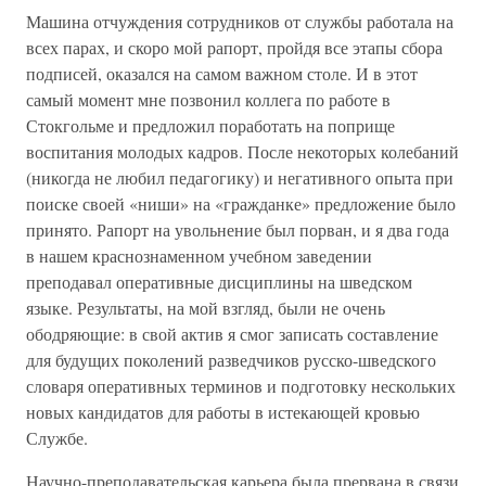
Машина отчуждения сотрудников от службы работала на
всех парах, и скоро мой рапорт, пройдя все этапы сбора
подписей, оказался на самом важном столе. И в этот
самый момент мне позвонил коллега по работе в
Стокгольме и предложил поработать на поприще
воспитания молодых кадров. После некоторых колебаний
(никогда не любил педагогику) и негативного опыта при
поиске своей «ниши» на «гражданке» предложение было
принято. Рапорт на увольнение был порван, и я два года
в нашем краснознаменном учебном заведении
преподавал оперативные дисциплины на шведском
языке. Результаты, на мой взгляд, были не очень
ободряющие: в свой актив я смог записать составление
для будущих поколений разведчиков русско-шведского
словаря оперативных терминов и подготовку нескольких
новых кандидатов для работы в истекающей кровью
Службе.
Научно-преподавательская карьера была прервана в связи