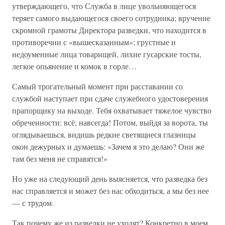
утверждающего, что Служба в лице увольняющегося
теряет самого выдающегося своего сотрудника; вручение
скромной грамоты Директора разведки, что находится в
противоречии с «вышесказанным»; грустные и
недоуменные лица товарищей, лихие гусарские тосты,
легкое опьянение и комок в горле…
Самый трогательный момент при расставании со
службой наступает при сдаче служебного удостоверения
прапорщику на выходе. Тебя охватывает тяжелое чувство
обреченности: всё, навсегда! Потом, выйдя за ворота, ты
оглядываешься, видишь редкие светящиеся глазницы
окон дежурных и думаешь: «Зачем я это делаю? Они же
там без меня не справятся!»
Но уже на следующий день выясняется, что разведка без
нас справляется и может без нас обходиться, а мы без нее
— с трудом.
Так почему же из разведки не уходят? Конкретно в моем