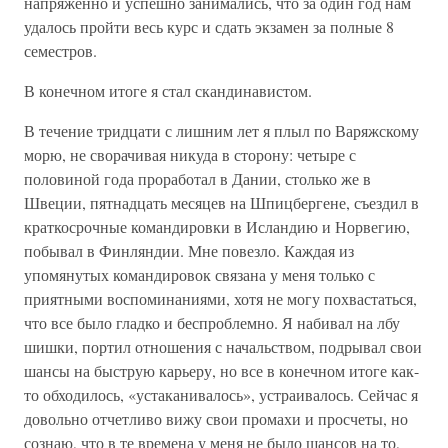
напряженно и успешно занимались, что за один год нам
удалось пройти весь курс и сдать экзамен за полные 8
семестров.
В конечном итоге я стал скандинавистом.
В течение тридцати с лишним лет я плыл по Варяжскому
морю, не сворачивая никуда в сторону: четыре с
половиной года проработал в Дании, столько же в
Швеции, пятнадцать месяцев на Шпицбергене, съездил в
краткосрочные командировки в Исландию и Норвегию,
побывал в Финляндии. Мне повезло. Каждая из
упомянутых командировок связана у меня только с
приятными воспоминаниями, хотя не могу похвастаться,
что все было гладко и беспроблемно. Я набивал на лбу
шишки, портил отношения с начальством, подрывал свои
шансы на быструю карьеру, но все в конечном итоге как-
то обходилось, «устаканивалось», устраивалось. Сейчас я
довольно отчетливо вижу свои промахи и просчеты, но
сознаю, что в те времена у меня не было шансов на то,