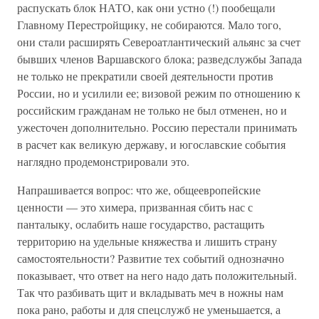
распускать блок НАТО, как они устно (!) пообещали
Главному Перестройщику, не собираются. Мало того,
они стали расширять Североатлантический альянс за счет
бывших членов Варшавского блока; разведслужбы Запада
не только не прекратили своей деятельности против
России, но и усилили ее; визовой режим по отношению к
российским гражданам не только не был отменен, но и
ужесточен дополнительно. Россию перестали принимать
в расчет как великую державу, и югославские события
наглядно продемонстрировали это.
Напрашивается вопрос: что же, общеевропейские
ценности — это химера, призванная сбить нас с
панталыку, ослабить наше государство, растащить
территорию на удельные княжества и лишить страну
самостоятельности? Развитие тех событий однозначно
показывает, что ответ на него надо дать положительный.
Так что разбивать щит и вкладывать меч в ножны нам
пока рано, работы и для спецслужб не уменьшается, а