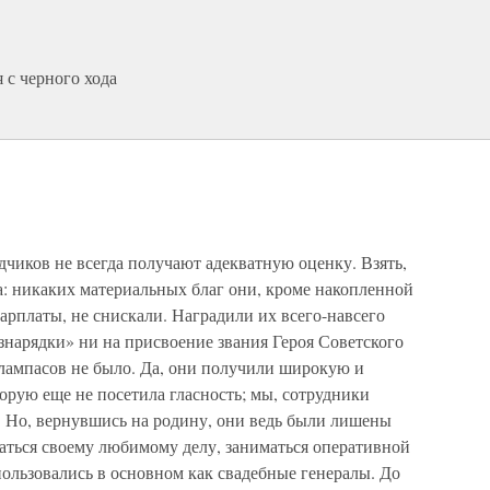
 с черного хода
дчиков не всегда получают адекватную оценку. Взять,
на: никаких материальных благ они, кроме накопленной
зарплаты, не снискали. Наградили их всего-навсего
азнарядки» ни на присвоение звания Героя Советского
 лампасов не было. Да, они получили широкую и
торую еще не посетила гласность; мы, сотрудники
и. Но, вернувшись на родину, они ведь были лишены
аться своему любимому делу, заниматься оперативной
ользовались в основном как свадебные генералы. До