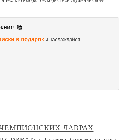
книг! 📚
писки в подарок
и наслаждайся
 О ЧЕМПИОНСКИХ ЛАВРАХ
Х ЛАВРАХ Иван Лукьянович Солоневич родился в