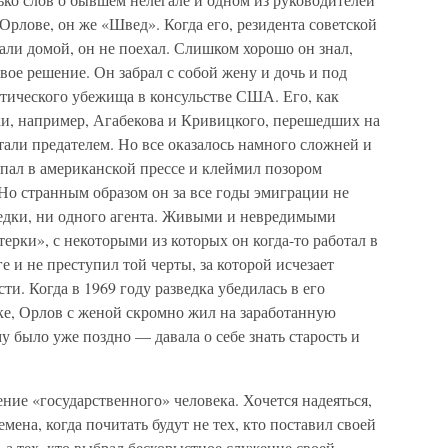
Орлове, он же «Швед». Когда его, резидента советской
вали домой, он не поехал. Слишком хорошо он знал,
вое решение. Он забрал с собой жену и дочь и под
ческого убежища в консульстве США. Его, как
ки, например, Агабекова и Кривицкого, перешедших на
тали предателем. Но все оказалось намного сложней и
пал в американской прессе и клеймил позором
Но странным образом он за все годы эмиграции не
едки, ни одного агента. Живыми и невредимыми
ерки», с некоторыми из которых он когда-то работал в
 и не преступил той черты, за которой исчезает
ти. Когда в 1969 году разведка убедилась в его
ке, Орлов с женой скромно жил на заработанную
у было уже поздно — давала о себе знать старость и
ие «государственного» человека. Хочется надеяться,
мена, когда почитать будут не тех, кто поставил своей
а тех, кто выбрал бескорыстное служение своей