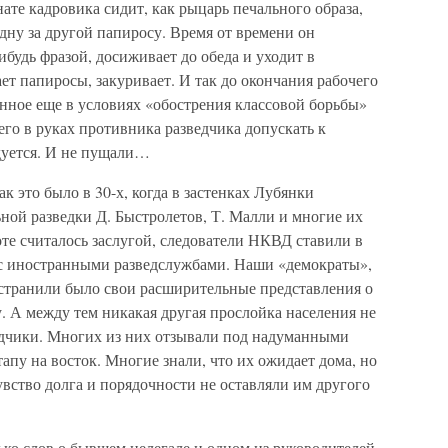
мнате кадровика сидит, как рыцарь печального образа,
ну за другой папиросу. Время от времени он
ибудь фразой, досиживает до обеда и уходит в
ет папиросы, закуривает. И так до окончания рабочего
нное еще в условиях «обострения классовой борьбы»
го в руках противника разведчика допускать к
уется. И не пущали…
к это было в 30-х, когда в застенках Лубянки
ной разведки Д. Быстролетов, Т. Малли и многие их
оте считалось заслугой, следователи НКВД ставили в
 с иностранными разведслужбами. Наши «демократы»,
странили было свои расширительные представления о
. А между тем никакая другая прослойка населения не
ведчики. Многих из них отзывали под надуманными
апу на восток. Многие знали, что их ожидает дома, но
вство долга и порядочности не оставляли им другого
лько слов о бывшем нелегале и одном из руководителей