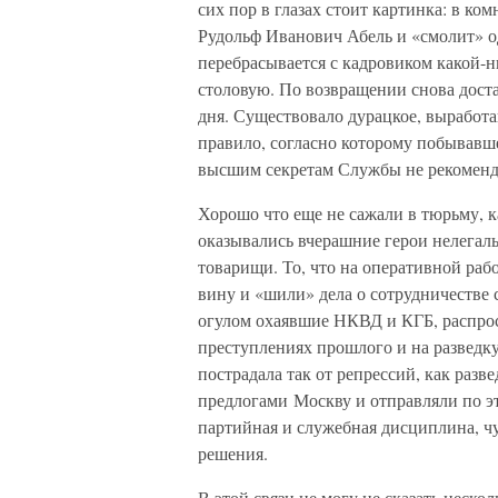
сих пор в глазах стоит картинка: в ко
Рудольф Иванович Абель и «смолит» од
перебрасывается с кадровиком какой-н
столовую. По возвращении снова доста
дня. Существовало дурацкое, выработа
правило, согласно которому побывавше
высшим секретам Службы не рекоменд
Хорошо что еще не сажали в тюрьму, ка
оказывались вчерашние герои нелегаль
товарищи. То, что на оперативной раб
вину и «шили» дела о сотрудничестве
огулом охаявшие НКВД и КГБ, распро
преступлениях прошлого и на разведку
пострадала так от репрессий, как раз
предлогами Москву и отправляли по эт
партийная и служебная дисциплина, чу
решения.
В этой связи не могу не сказать неско