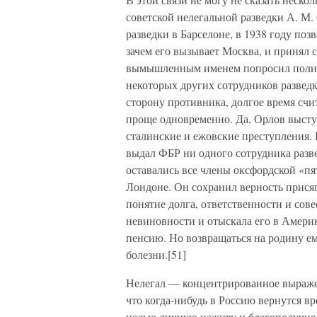
советской нелегальной разведки А. М. 
разведки в Барселоне, в 1938 году поз
зачем его вызывает Москва, и принял с
вымышленным именем попросил полити
некоторых других сотрудников развед
сторону противника, долгое время счи
проще одновременно. Да, Орлов высту
сталинские и ежовские преступления. 
выдал ФБР ни одного сотрудника разв
оставались все члены оксфордской «пят
Лондоне. Он сохранил верность присяге
понятие долга, ответственности и совес
невиновности и отыскала его в Амери
пенсию. Но возвращаться на родину ем
болезни.[51]
Нелегал — концентрированное выражен
что когда-нибудь в Россию вернутся вре
целью личную наживу и благополучие, 