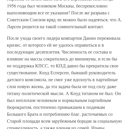
1956 года был человеком Москвы, беспрекословно
выполняющим все ее указания? После же разрыва с
Советским Союзом вряд ли можно было надеяться, что А.
Ларсен решится на такой сомнительный контакт.
После ухода своего лидера компартия Дании переживала
кризис, от которого ей не удалось оправиться и в
последующие десятилетия. Численность ее состава и
влияние на массы сократились до минимума, и если бы
не поддержка КПСС, то КПД давно бы прекратила свое
существование. Кнуд Есперсен, бывший руководитель
датского комсомола, не смог уже вдохнуть в партийные
слои новую жизнь, да эта задача была не под силу даже
титану политической мысли. А Кнуд титаном не был. Он
был неплохим человеком и нормальным партийным
бюрократом, постепенно привыкшим к подачкам
Большого Брата и потреблению благ, расточаемых со
Старой площади всем зарубежным борцам за социальную
справедливость, а также членам их семей. Нравы,