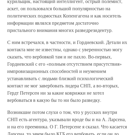
курильщик, настоящий интеллигент, острый полемист,
аскет, он пользовался большой популярностью на
политических подмостках Копенгагена и как носитель
информации являлся предметом достаточно
пристального внимания многих разведрезидентур.
С ним встречался, в частности, и Гордиевский. Детали их
контакта мне не известны, однако с уверенностью могу
сказать, что вербовкой там и не пахло. Во-первых,
Гордиевский с его «полным отсутствием присутствия»
импровизационных способностей и неумением
устанавливать с людьми близкий психологический
контакт не мог завербовать лидера СНП, а во-вторых,
Гердт Петерсен ни за какие коврижки не хотел
вербоваться в какую бы то ни было разведку.
Возникшие потом слухи о том, что у русских внутри
СНП есть агентура, указывали вроде бы и на А. Ларсена,
и на его преемника. О Г. Петерсене я сказал. Что касается
Ларсена, то зачем было КГБ его вербовать, если он до