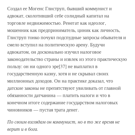
Создал ее Могенс Глиструп, бывший коммунист и
адвокат, сколотивший себе солидный капитал на
торговле недвижимостью. Ренегат как идеолог,
мошенник как предприниматель, циник как личность,
Глиструп тонко почуял подспудные запросы обывателя и
смело вступил на политическую арену. Будучи
адвокатом, он досконально изучил налоговое
законодательство страны и извлек из этого практическую
пользу: он ни одного эре[37] не выплатил в
государственную казну, хотя и не скрывал своих
миллионных доходов. Он на практике доказал, что
датские законы не препятствуют увиливать от главной
обязанности датчанина — платить налоги и что в
конечном итоге содержание государством налоговых
чиновников — пустая трата денег.
По своим взглядам он коммунист, но в то же время не
верит и в бога.