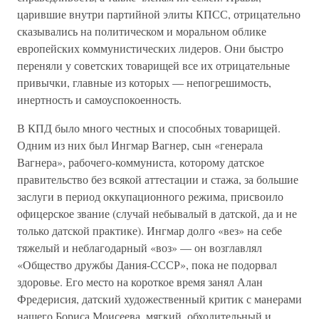
царившие внутри партийной элиты КПСС, отрицательно
сказывались на политическом и моральном облике
европейских коммунистических лидеров. Они быстро
переняли у советских товарищей все их отрицательные
привычки, главные из которых — непогрешимость,
инертность и самоуспокоенность.
В КПД было много честных и способных товарищей.
Одним из них был Ингмар Вагнер, сын «генерала
Вагнера», рабочего-коммуниста, которому датское
правительство без всякой аттестации и стажа, за большие
заслуги в период оккупационного режима, присвоило
офицерское звание (случай небывалый в датской, да и не
только датской практике). Ингмар долго «вез» на себе
тяжелый и неблагодарный «воз» — он возглавлял
«Общество дружбы Дания-СССР», пока не подорвал
здоровье. Его место на короткое время занял Алан
Фредерисия, датский художественный критик с манерами
нашего Бориса Моисеева, мягкий, обходительный и,