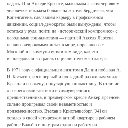
падать. При Анкере Ергенсе, маленьком лысом чернявом
человечке, похожем больше на жителя Бердичева, чем
Копенгагена, сделавшем карьеру в профсоюзном
движении, социал-демократы были вынуждены, чтобы
остаться у руля, пойти на «исторический компромисс» с
народными социалистами — партией Акселя Ларсена,
первого «еврокоммуниста» в мире, порвавшего с
Москвой и с коммунизмом в том виде, как его
исповедовали в странах социалистического лагеря.
В 1971 году с официальным визитом в Дании побывал А.
Н. Косыгин, и я в первый и последний раз живым увидел
Kрафта и его жену, популярную киноактрису. В отличие
от своего импозантного и самоуверенного
предшественника, в премьерском кресле Анкер Ергенсен
сильно проигрывал своей незаметностью и
приземленностью. Въехав в Кристьянсборг,[34] он
остался в своей четырехкомнатной квартире в рабочем
районе Вальбю и по утрам ездил на работу на