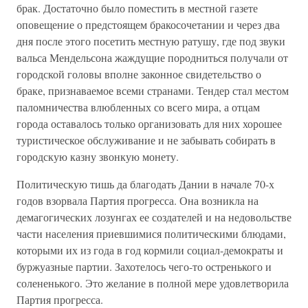
брак. Достаточно было поместить в местной газете
оповещение о предстоящем бракосочетании и через два
дня после этого посетить местную ратушу, где под звуки
вальса Мендельсона жаждущие породниться получали от
городской головы вполне законное свидетельство о
браке, признаваемое всеми странами. Тендер стал местом
паломничества влюбленных со всего мира, а отцам
города оставалось только организовать для них хорошее
туристическое обслуживание и не забывать собирать в
городскую казну звонкую монету.
Политическую тишь да благодать Дании в начале 70-х
годов взорвала Партия прогресса. Она возникла на
демагогических лозунгах ее создателей и на недовольстве
части населения приевшимися политическими блюдами,
которыми их из года в год кормили социал-демократы и
буржуазные партии. Захотелось чего-то остренького и
солененького. Это желание в полной мере удовлетворила
Партия прогресса.