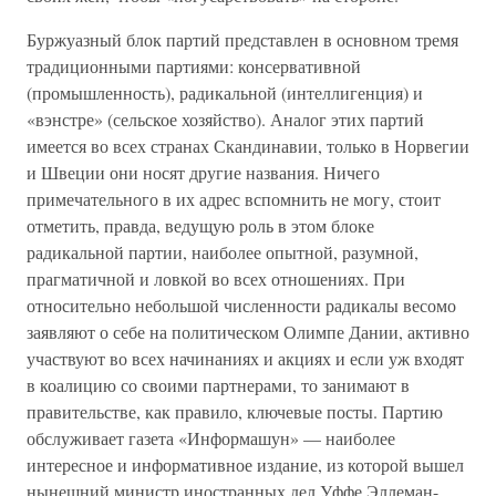
Буржуазный блок партий представлен в основном тремя
традиционными партиями: консервативной
(промышленность), радикальной (интеллигенция) и
«вэнстре» (сельское хозяйство). Аналог этих партий
имеется во всех странах Скандинавии, только в Норвегии
и Швеции они носят другие названия. Ничего
примечательного в их адрес вспомнить не могу, стоит
отметить, правда, ведущую роль в этом блоке
радикальной партии, наиболее опытной, разумной,
прагматичной и ловкой во всех отношениях. При
относительно небольшой численности радикалы весомо
заявляют о себе на политическом Олимпе Дании, активно
участвуют во всех начинаниях и акциях и если уж входят
в коалицию со своими партнерами, то занимают в
правительстве, как правило, ключевые посты. Партию
обслуживает газета «Информашун» — наиболее
интересное и информативное издание, из которой вышел
нынешний министр иностранных дел Уффе Эллеман-