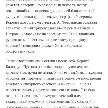
кажется, совершенно безвольный человек, всегда
появлявшийся в сопровождении своей блистательной
супруги-шведки фон Росен, хореографа и балерины
Королевского датского театра. А. Фредерисия создавал
впечатление «зитц-председателя» из романа Ильфа и
Петрова, человека не на своем месте. Его выдвинули
руководить обществом по советскому принципу:
хороший специалист должен быть и хорошим
общественником.
Теплые воспоминания оставил после себя Херлуф
Бидструп. Признаться, я был здорово удивлен, что
датчане Бидструпа не знали. У нас его альбомы выходили
огромными тиражами и являлись предметом вожделения
каждого культурного человека, а в Дании… он был
известен «узкому кругу ограниченных лиц». Это был
искренне преданный коммунистической идее
талантливый художник и великолепный, скромный и
обязательный человек.[35] Он часто бывал в посольстве,