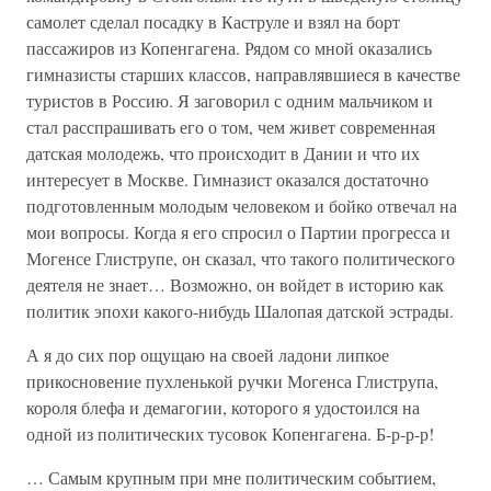
самолет сделал посадку в Каструле и взял на борт
пассажиров из Копенгагена. Рядом со мной оказались
гимназисты старших классов, направлявшиеся в качестве
туристов в Россию. Я заговорил с одним мальчиком и
стал расспрашивать его о том, чем живет современная
датская молодежь, что происходит в Дании и что их
интересует в Москве. Гимназист оказался достаточно
подготовленным молодым человеком и бойко отвечал на
мои вопросы. Когда я его спросил о Партии прогресса и
Могенсе Глиструпе, он сказал, что такого политического
деятеля не знает… Возможно, он войдет в историю как
политик эпохи какого-нибудь Шалопая датской эстрады.
А я до сих пор ощущаю на своей ладони липкое
прикосновение пухленькой ручки Могенса Глиструпа,
короля блефа и демагогии, которого я удостоился на
одной из политических тусовок Копенгагена. Б-р-р-р!
… Самым крупным при мне политическим событием,