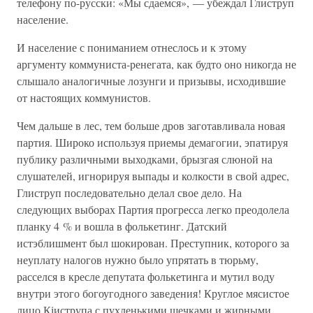
телефону по-русски: «Мы сдаемся», — убеждал Глиструп
население.
И население с пониманием отнеслось и к этому
аргументу коммуниста-ренегата, как будто оно никогда не
слышало аналогичные лозунги и призывы, исходившие
от настоящих коммунистов.
Чем дальше в лес, тем больше дров заготавливала новая
партия. Широко используя приемы демагогии, эпатируя
публику различными выходками, брызгая слюной на
слушателей, игнорируя выпады и колкости в свой адрес,
Глиструп последовательно делал свое дело. На
следующих выборах Партия прогресса легко преодолела
планку 4 % и вошла в фолькетинг. Датский
истэблишмент был шокирован. Преступник, которого за
неуплату налогов нужно было упрятать в тюрьму,
расселся в кресле депутата фолькетинга и мутил воду
внутри этого богоугодного заведения! Круглое мясистое
лицо Кіиструпа с пухленькими щечками и жирными