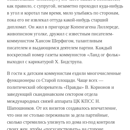
как правило, с супругой, незаметно проходил куда-нибудь
в угол и коротал там время, мило улыбаясь по сторонам,
пока его не извлекал оттуда какой-нибудь старший
дипломат. Он жил в пригороде Копенгагена Лиллереде,
живописном уголке, дружил с известным писателем-
коммунистом Хансом Шерфигом, талантливым
писателем и выдающимся деятелем партии. Каждый
воскресный номер газеты коммунистов «Ланд ог фольк»
выходил с карикатурой X. Бидструпа.
В гости к датским коммунистам ездили многочисленные
функционеры со Старой площади. Чаще всех —
политический обозреватель «Правды» В. Корионов и
заведующий скандинавским сектором отдела
международных связей аппарата ЦК КПСС Н.
Шапошников. От их визитов создавалось впечатление,
что они не столько переживали за дела партийные,
сколько стремились улизнуть из дома из-под контроля
своих жен, чтобы «погусарствовать» на стороне.