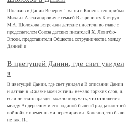
Шолохов в Дании Вечером 1 марта в Копенгаген прибыл
Михаил Александрович с семьей.В аэропорту Каструп
М.А. Шолохова встречали датские писатели во главе с
председателем Союза датских писателей X. Люнгбю-
Эпсен, представители Общества сотрудничества между
Данией и
В цветущей Дании, где свет увидел
я
В цветущей Дании, где свет увидел я В описании Дании
и датчан в «Сказке моей жизни» немало горьких слов, и,
если не знать правды, можно подумать, что отношения
между Андерсеном и его родиной были «Тридцатилетней
войной» с временными перемириями. Конечно, это было
не так. На