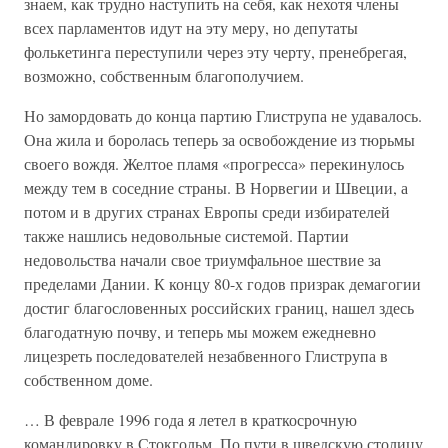
знаем, как трудно наступить на себя, как нехотя члены
всех парламентов идут на эту меру, но депутаты
фолькетинга переступили через эту черту, пренебрегая,
возможно, собственным благополучием.
Но замордовать до конца партию Глиструпа не удавалось.
Она жила и боролась теперь за освобождение из тюрьмы
своего вождя. Желтое пламя «прогресса» перекинулось
между тем в соседние страны. В Норвегии и Швеции, а
потом и в других странах Европы среди избирателей
также нашлись недовольные системой. Партии
недовольства начали свое триумфальное шествие за
пределами Дании. К концу 80-х годов призрак демагогии
достиг благословенных российских границ, нашел здесь
благодатную почву, и теперь мы можем ежедневно
лицезреть последователей незабвенного Глиструпа в
собственном доме.
… В феврале 1996 года я летел в краткосрочную
командировку в Стокгольм. По пути в шведскую столицу