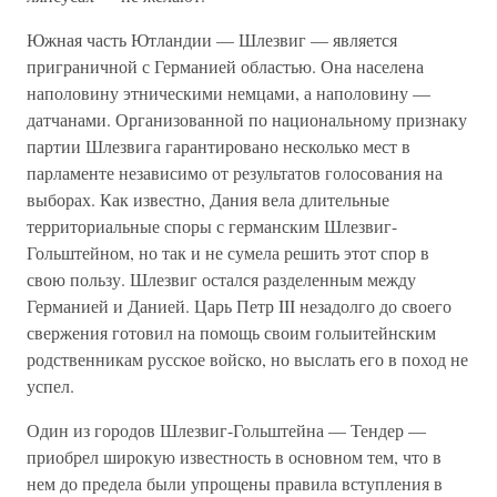
Южная часть Ютландии — Шлезвиг — является
приграничной с Германией областью. Она населена
наполовину этническими немцами, а наполовину —
датчанами. Организованной по национальному признаку
партии Шлезвига гарантировано несколько мест в
парламенте независимо от результатов голосования на
выборах. Как известно, Дания вела длительные
территориальные споры с германским Шлезвиг-
Гольштейном, но так и не сумела решить этот спор в
свою пользу. Шлезвиг остался разделенным между
Германией и Данией. Царь Петр III незадолго до своего
свержения готовил на помощь своим голыитейнским
родственникам русское войско, но выслать его в поход не
успел.
Один из городов Шлезвиг-Гольштейна — Тендер —
приобрел широкую известность в основном тем, что в
нем до предела были упрощены правила вступления в