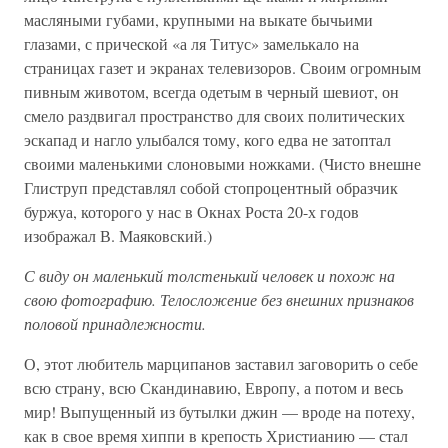
масляными губами, крупными на выкате бычьими
глазами, с прической «а ля Титус» замелькало на
страницах газет и экранах телевизоров. Своим огромным
пивным животом, всегда одетым в черный шевиот, он
смело раздвигал пространство для своих политических
эскапад и нагло улыбался тому, кого едва не затоптал
своими маленькими слоновыми ножками. (Чисто внешне
Глиструп представлял собой стопроцентный образчик
буржуа, которого у нас в Окнах Роста 20-х годов
изображал В. Маяковский.)
С виду он маленький толстенький человек и похож на
свою фотографию. Телосложение без внешних признаков
половой принадлежности.
О, этот любитель марципанов заставил заговорить о себе
всю страну, всю Скандинавию, Европу, а потом и весь
мир! Выпущенный из бутылки джин — вроде на потеху,
как в свое время хиппи в крепость Христианию — стал