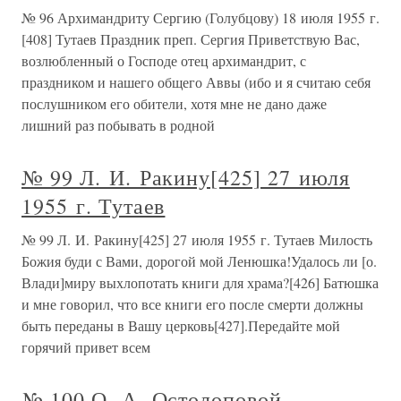
№ 96 Архимандриту Сергию (Голубцову) 18 июля 1955 г.
[408] Тутаев Праздник преп. Сергия Приветствую Вас,
возлюбленный о Господе отец архимандрит, с
праздником и нашего общего Аввы (ибо и я считаю себя
послушником его обители, хотя мне не дано даже
лишний раз побывать в родной
№ 99 Л. И. Ракину[425] 27 июля
1955 г. Тутаев
№ 99 Л. И. Ракину[425] 27 июля 1955 г. Тутаев Милость
Божия буди с Вами, дорогой мой Ленюшка!Удалось ли [о.
Влади]миру выхлопотать книги для храма?[426] Батюшка
и мне говорил, что все книги его после смерти должны
быть переданы в Вашу церковь[427].Передайте мой
горячий привет всем
№ 100 О. А. Остолоповой