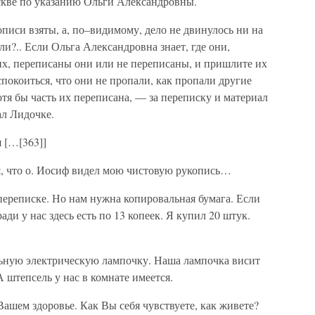
оскве по указанию Ольги Александровны.
писи взяты, а, по–видимому, дело не двинулось ни на
 ли?.. Если Ольга Александровна знает, где они,
их, переписаны они или не переписаны, и пришлите их
спокоиться, что они не пропали, как пропали другие
отя бы часть их переписана, — за переписку и материал
ал Лидочке.
 […[363]]
, что о. Иосиф видел мою чистовую рукопись…
переписке. Но нам нужна копировальная бумага. Если
ди у нас здесь есть по 13 копеек. Я купил 20 штук.
ьную электрическую лампочку. Наша лампочка висит
А штепсель у нас в комнате имеется.
Вашем здоровье. Как Вы себя чувствуете, как живете?