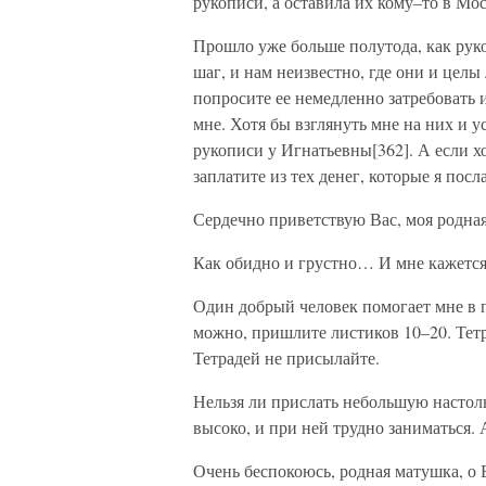
рукописи, а оставила их кому–то в М
Прошло уже больше полутода, как руко
шаг, и нам неизвестно, где они и целы
попросите ее немедленно затребовать 
мне. Хотя бы взглянуть мне на них и у
рукописи у Игнатьевны[362]. А если х
заплатите из тех денег, которые я посл
Сердечно приветствую Вас, моя родная
Как обидно и грустно… И мне кажется
Один добрый человек помогает мне в 
можно, пришлите листиков 10–20. Тетра
Тетрадей не присылайте.
Нельзя ли прислать небольшую настол
высоко, и при ней трудно заниматься. 
Очень беспокоюсь, родная матушка, о 