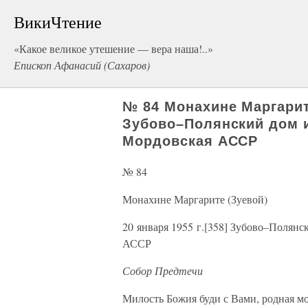
ВикиЧтение
«Какое великое утешение — вера наша!..»
Епископ Афанасий (Сахаров)
№ 84 Монахине Маргарите
Зубово–Полянский дом и
Мордовская АССР
№ 84
Монахине Маргарите (Зуевой)
20 января 1955 г.[358] Зубово–Полянс
АССР
Собор Предтечи
Милость Божия буди с Вами, родная м