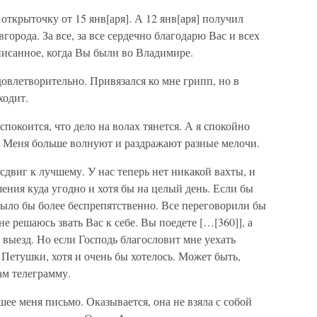
открыточку от 15 янв[аря]. А 12 янв[аря] получил
орода. За все, за все сердечно благодарю Вас и всех
исанное, когда Вы были во Владимире.
овлетворительно. Привязался ко мне грипп, но в
ходит.
спокоится, что дело на волах тянется. А я спокойно
. Меня больше волнуют и раздражают разные мелочи.
 сдвиг к лучшему. У нас теперь нет никакой вахты, и
ения куда угодно и хотя бы на целый день. Если бы
было бы более беспрепятственно. Все переговорили бы
не решаюсь звать Вас к себе. Вы поедете […[360]], а
 выезд. Но если Господь благословит мне уехать
в Петушки, хотя и очень бы хотелось. Может быть,
ам телеграмму.
ее меня письмо. Оказывается, она не взяла с собой