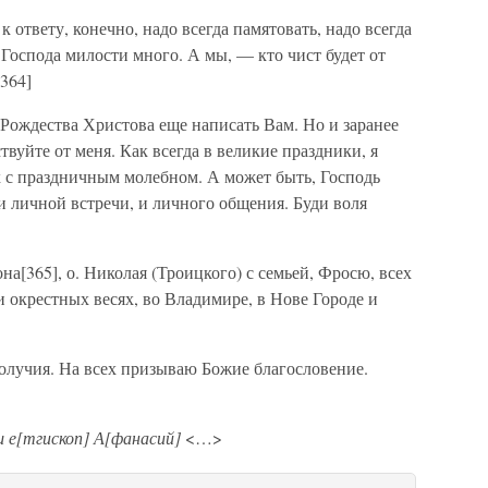
к ответу, конечно, надо всегда памятовать, надо всегда
 Господа милости много. А мы, — кто чист будет от
[364]
 Рождества Христова еще написать Вам. Но и заранее
вуйте от меня. Как всегда в великие праздники, я
 с праздничным молебном. А может быть, Господь
 личной встречи, и личного общения. Буди воля
а[365], о. Николая (Троицкого) с семьей, Фросю, всех
и окрестных весях, во Владимире, в Нове Городе и
получия. На всех призываю Божие благословение.
 е[тгископ] А[фанасий]
<…>