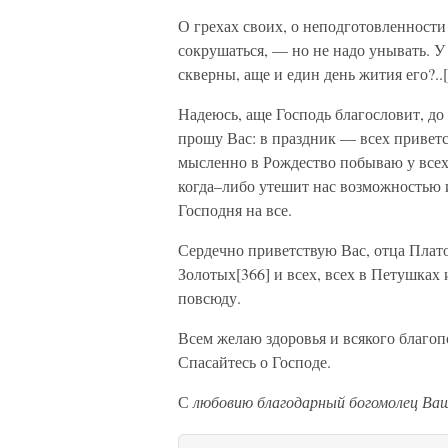
О грехах своих, о неподготовленности 
сокрушаться, — но не надо унывать. У
скверны, аще и един день жития его?..
Надеюсь, аще Господь благословит, до
прошу Вас: в праздник — всех приветст
мысленно в Рождество побываю у всех
когда–либо утешит нас возможностью и
Господня на все.
Сердечно приветствую Вас, отца Платон
Золотых[366] и всех, всех в Петушках 
повсюду.
Всем желаю здоровья и всякого благо
Спасайтесь о Господе.
С
любовию благодарный богомолец Ваш