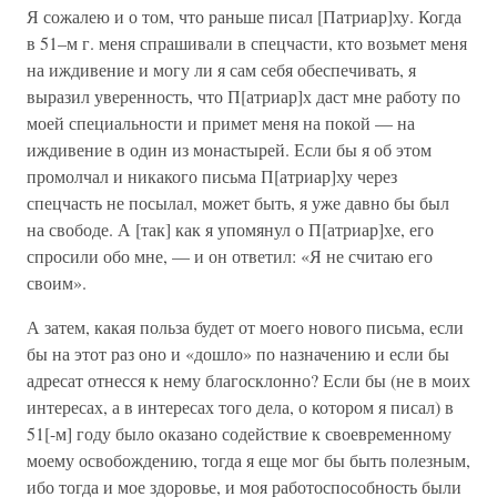
Я сожалею и о том, что раньше писал [Патриар]ху. Когда
в 51–м г. меня спрашивали в спецчасти, кто возьмет меня
на иждивение и могу ли я сам себя обеспечивать, я
выразил уверенность, что П[атриар]х даст мне работу по
моей специальности и примет меня на покой — на
иждивение в один из монастырей. Если бы я об этом
промолчал и никакого письма П[атриар]ху через
спецчасть не посылал, может быть, я уже давно бы был
на свободе. А [так] как я упомянул о П[атриар]хе, его
спросили обо мне, — и он ответил: «Я не считаю его
своим».
А затем, какая польза будет от моего нового письма, если
бы на этот раз оно и «дошло» по назначению и если бы
адресат отнесся к нему благосклонно? Если бы (не в моих
интересах, а в интересах того дела, о котором я писал) в
51[-м] году было оказано содействие к своевременному
моему освобождению, тогда я еще мог бы быть полезным,
ибо тогда и мое здоровье, и моя работоспособность были