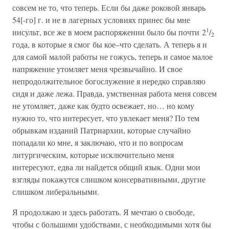
совсем не то, что теперь. Если бы даже роковой январь
54[-го] г. и не в лагерных условиях принес бы мне
1
инсульт, все же в моем распоряжении было бы почти 2
/
2
года, в которые я смог бы кое–что сделать. А теперь я и
для самой малой работы не гожусь, теперь и самое малое
напряжение утомляет меня чрезвычайно. И свое
непродолжительное богослужение я нередко справляю
сидя и даже лежа. Правда, умственная работа меня совсем
не утомляет, даже как будто освежает, но… но кому
нужно то, что интересует, что увлекает меня? По тем
обрывкам изданий Патриархии, которые случайно
попадали ко мне, я заключаю, что и по вопросам
литургическим, которые исключительно меня
интересуют, едва ли найдется общий язык. Одни мои
взгляды покажутся слишком консервативными, другие
слишком либеральными.
Я продолжаю и здесь работать. Я мечтаю о свободе,
чтобы с большими удобствами, с необходимыми хотя бы