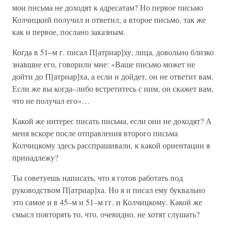
мои письма не доходят к адресатам? Но первое письмо
Колчицкий получил и ответил, а второе письмо, так же
как и первое, послано заказным.
Когда в 51–м г. писал П[атриар]ху, лица, довольно близко
знавшие его, говорили мне: «Ваше письмо может не
дойти до П[атриар]ха, а если и дойдет, он не ответит вам.
Если же вы когда–либо встретитесь с ним, он скажет вам,
что не получал его»…
Какой же интерес писать письма, если они не доходят? А
меня вскоре после отправления второго письма
Колчицкому здесь расспрашивали, к какой ориентации я
принадлежу?
Ты советуешь написать, что я готов работать под
руководством П[атриар]ха. Но я и писал ему буквально
это самое и в 45–м и 51–м гг. и Колчицкому. Какой же
смысл повторять то, что, очевидно, не хотят слушать?