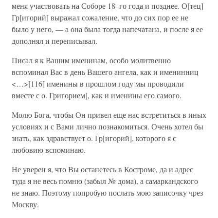
меня участвовать на Соборе 18–го года и позднее. О[тец]
Гр[игорий] выражал сожаление, что до сих пор ее не
было у него, — а она была тогда напечатана, и после я ее
дополнял и переписывал.
Писал я к Вашим именинам, особо молитвенно
вспоминал Вас в день Вашего ангела, как и именинниц
<…>[116] именины в прошлом году мы проводили
вместе с о. Григорием], как и именины его самого.
Молю Бога, чтобы Он привел еще нас встретиться в иных
условиях и с Вами лично познакомиться. Очень хотел бы
знать, как здравствует о. Гр[игорий], которого я с
любовию вспоминаю.
Не уверен я, что Вы останетесь в Костроме, да и адрес
туда я не весь помню (забыл № дома), а самаркандского
не знаю. Поэтому попробую послать мою записочку чрез
Москву.