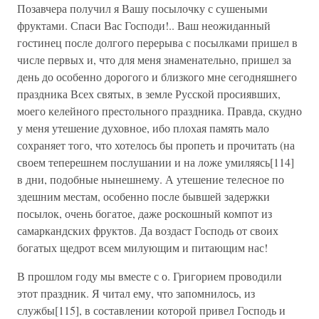
Позавчера получил я Вашу посылочку с сушеными
фруктами. Спаси Вас Господи!.. Ваш неожиданный
гостинец после долгого перерыва с посылками пришел в
числе первых и, что для меня знаменательно, пришел за
день до особенно дорогого и близкого мне сегодняшнего
праздника Всех святых, в земле Русской просиявших,
моего келейного престольного праздника. Правда, скудно
у меня утешение духовное, ибо плохая память мало
сохраняет того, что хотелось бы пропеть и прочитать (на
своем теперешнем послушании и на ложе умиляясь[114]
в дни, подобные нынешнему. А утешение телесное по
здешним местам, особенно после бывшей задержки
посылок, очень богатое, даже роскошный компот из
самаркандских фруктов. Да воздаст Господь от своих
богатых щедрот всем милующим и питающим нас!
В прошлом году мы вместе с о. Григорием проводили
этот праздник. Я читал ему, что запомнилось, из
службы[115], в составлении которой привел Господь и