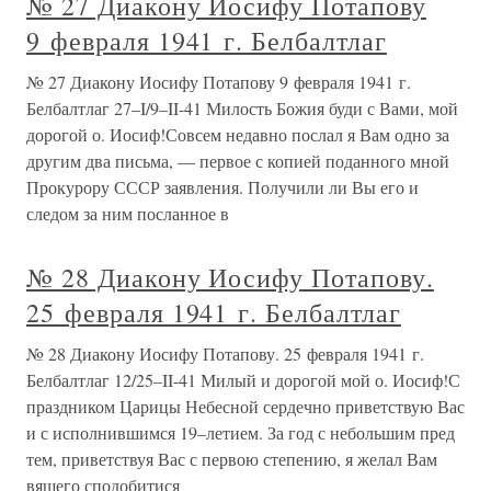
№ 27 Диакону Иосифу Потапову
9 февраля 1941 г. Белбалтлаг
№ 27 Диакону Иосифу Потапову 9 февраля 1941 г.
Белбалтлаг 27–I/9–II-41 Милость Божия буди с Вами, мой
дорогой о. Иосиф!Совсем недавно послал я Вам одно за
другим два письма, — первое с копией поданного мной
Прокурору СССР заявления. Получили ли Вы его и
следом за ним посланное в
№ 28 Диакону Иосифу Потапову.
25 февраля 1941 г. Белбалтлаг
№ 28 Диакону Иосифу Потапову. 25 февраля 1941 г.
Белбалтлаг 12/25–II-41 Милый и дорогой мой о. Иосиф!С
праздником Царицы Небесной сердечно приветствую Вас
и с исполнившимся 19–летием. За год с небольшим пред
тем, приветствуя Вас с первою степению, я желал Вам
вящего сподобитися