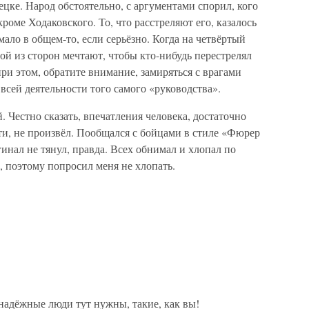
ецке. Народ обстоятельно, с аргументами спорил, кого
оме Ходаковского. То, что расстреляют его, казалось
ло в общем-то, если серьёзно. Когда на четвёртый
й из сторон мечтают, чтобы кто-нибудь перестрелял
ри этом, обратите внимание, замиряться с врагами
всей деятельности того самого «руководства».
й. Честно сказать, впечатления человека, достаточно
и, не произвёл. Пообщался с бойцами в стиле «Фюрер
инал не тянул, правда. Всех обнимал и хлопал по
, поэтому попросил меня не хлопать.
адёжные люди тут нужны, такие, как вы!