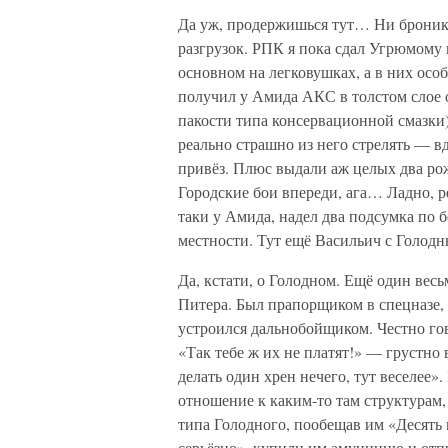
Да уж, продержишься тут… Ни бронико
разгрузок. РПК я пока сдал Угрюмому 
основном на легковушках, а в них осо
получил у Амида АКС в толстом слое 
пакости типа консервационной смазки)
реально страшно из него стрелять — вдр
привёз. Плюс выдали аж целых два рож
Городские бои впереди, ага… Ладно, р
таки у Амида, надел два подсумка по б
местности. Тут ещё Васильич с Голодн
Да, кстати, о Голодном. Ещё один ве
Питера. Был прапорщиком в спецназе, 
устроился дальнобойщиком. Честно гов
«Так тебе ж их не платят!» — грустно в
делать один хрен нечего, тут веселее»
отношение к каким-то там структурам,
типа Голодного, пообещав им «Десять к
серьёзно», купили им амуницию и отпр