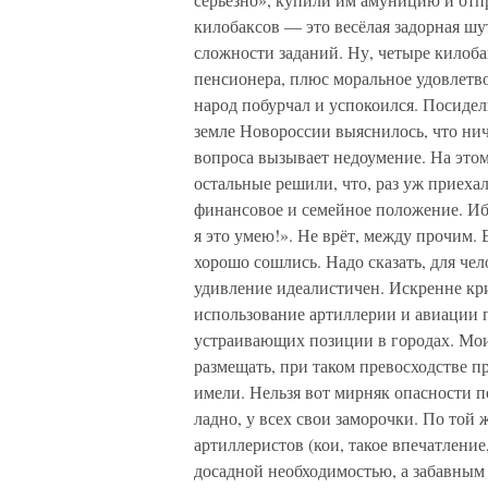
килобаксов — это весёлая задорная шут
сложности заданий. Ну, четыре килоба
пенсионера, плюс моральное удовлетвор
народ побурчал и успокоился. Посидел
земле Новороссии выяснилось, что нич
вопроса вызывает недоумение. На этом
остальные решили, что, раз уж приеха
финансовое и семейное положение. Ибо
я это умею!». Не врёт, между прочим.
хорошо сошлись. Надо сказать, для ч
удивление идеалистичен. Искренне кри
использование артиллерии и авиации 
устраивающих позиции в городах. Мои 
размещать, при таком превосходстве пр
имели. Нельзя вот мирняк опасности по
ладно, у всех свои заморочки. По той
артиллеристов (кои, такое впечатлени
досадной необходимостью, а забавным 