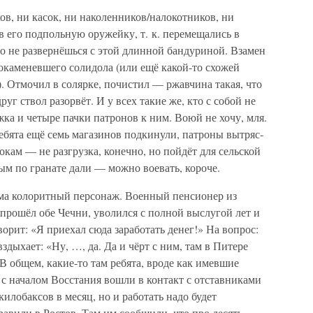
в, ни касок, ни наколенников/налокотников, ни
в его подпольную оружейку, т. к. перемещались в
бо не развернёшься с этой длинной бандуриной. Взамен
окаменевшего солидола (или ещё какой-то схожей
. Отмочил в солярке, почистил — ржавчина такая, что
уг ствол разорвёт. И у всех такие же, кто с собой не
ка и четыре пачки патронов к ним. Воюй не хочу, мля.
ебята ещё семь магазинов подкинули, патроны вытряс-
окам — не разгрузка, конечно, но пойдёт для сельской
ым по гранате дали — можно воевать, короче.
сьма колоритный персонаж. Военный пенсионер из
прошёл обе Чечни, уволился с полной выслугой лет и
орит: «Я приехал сюда заработать денег!» На вопрос:
здыхает: «Ну, …, да. Да и чёрт с ним, там в Питере
. В общем, какие-то там ребята, вроде как имевшие
 с началом Восстания вошли в контакт с отставниками
илобаксов в месяц, но и работать надо будет
авили в Ростов. Там им сообщили, что про десять