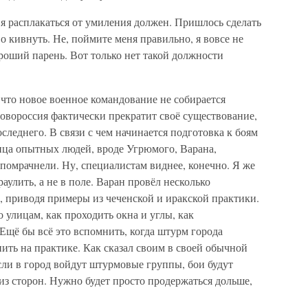
я расплакаться от умиления должен. Пришлось сделать
ивнуть. Не, поймите меня правильно, я вовсе не
роший парень. Вот только нет такой должности
что новое военное командование не собирается
 Новороссия фактически прекратит своё существование,
следнего. В связи с чем начинается подготовка к боям
лица опытных людей, вроде Угрюмого, Варана,
 помрачнели. Ну, специалистам виднее, конечно. Я же
раулить, а не в поле. Варан провёл несколько
, приводя примеры из чеченской и иракской практики.
о улицам, как проходить окна и углы, как
 Ещё бы всё это вспомнить, когда штурм города
нить на практике. Как сказал своим в своей обычной
ли в город войдут штурмовые группы, бои будут
из сторон. Нужно будет просто продержаться дольше,