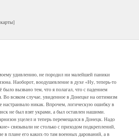
 карты]
 моему удивлению, не породил ни малейшей паники
изона. Наоборот, воодушевление в духе «Ну, теперь-то
 было вызвано тем, что я полагал, что с падением
я. Во всяком случае, увиденное в Донецке на оптимизм
не настраивало никак. Впрочем, логическую ошибку в
нск не был взят украми, а был оставлен нашими.
арнизон уцелел и теперь перемещался в Донецк. Надо
кие» связывали не столько с приходом подкреплений,
е в плане его каких-то там военных дарований, а в