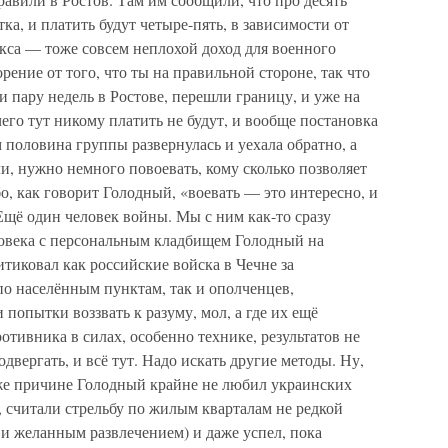
ка, и платить будут четыре-пять, в зависимости от
кса — тоже совсем неплохой доход для военного
ение от того, что ты на правильной стороне, так что
и пару недель в Ростове, перешли границу, и уже на
его тут никому платить не будут, и вообще постановка
 половина группы развернулась и уехала обратно, а
ли, нужно немного повоевать, кому сколько позволяет
, как говорит Голодный, «воевать — это интересно, и
 Ещё один человек войны. Мы с ним как-то сразу
еловека с персональным кладбищем Голодный на
тиковал как российские войска в Чечне за
по населённым пунктам, так и ополченцев,
попытки воззвать к разуму, мол, а где их ещё
отивника в силах, особенно технике, результатов не
двергать, и всё тут. Надо искать другие методы. Ну,
 же причине Голодный крайне не любил украинских
е, считали стрельбу по жилым кварталам не редкой
и желанным развлечением) и даже успел, пока