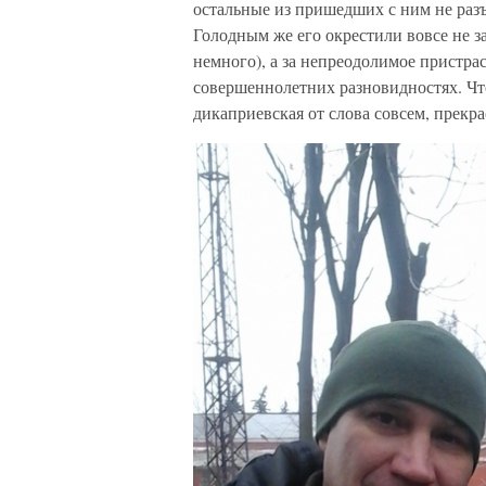
остальные из пришедших с ним не разъ
Голодным же его окрестили вовсе не з
немного), а за непреодолимое пристра
совершеннолетних разновидностях. Чт
дикаприевская от слова совсем, прекр