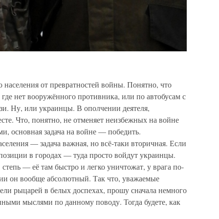
 населения от превратностей войны. Понятно, что
 где нет вооружённого противника, или по автобусам с
и. Ну, или украинцы. В ополчении деятеля,
сте. Что, понятно, не отменяет неизбежных на войне
ми, основная задача на войне — победить.
еления — задача важная, но всё-таки вторичная. Если
 позиции в городах — туда просто войдут украинцы.
степь — её там быстро и легко уничтожат, у врага по-
ции он вообще абсолютный. Так что, уважаемые
ели рыцарей в белых доспехах, прошу сначала немного
енными мыслями по данному поводу. Тогда будете, как