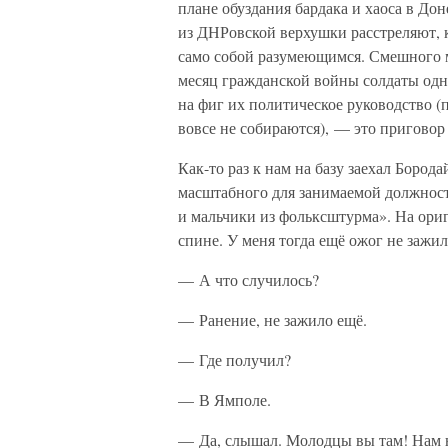
плане обуздания бардака и хаоса в Дон
из ДНРовской верхушки расстреляют, кр
само собой разумеющимся. Смешного ма
месяц гражданской войны солдаты одно
на фиг их политическое руководство (п
вовсе не собираются), — это приговор 
Как-то раз к нам на базу заехал Борода
масштабного для занимаемой должност
и мальчики из фольксштурма». На ориг
спине. У меня тогда ещё ожог не зажил
— А что случилось?
— Ранение, не зажило ещё.
— Где получил?
— В Ямполе.
— Да, слышал. Молодцы вы там! Нам н