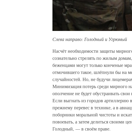
Слева направо: Голодный и Угрюмый
Насчёт необходимости защиты мирного
сознательно стрелять по жилым домам,
беженцами могут только конченые мраз
отмочившего такое, шлёпнули бы на ме
случайностей. Но, не будучи лицемера
Минимизация потерь среди мирного нас
ополчение не будет обустраивать свои
Если выгнать из городов артиллерию в 
прежнему перевес в технике, а в авиа
поборники моральной чистоты и искат
повоевать, а затем делиться своими ц
Голодный, — в своём праве.