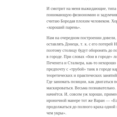
И смотрит на меня выжидающие, типа 
понимающую физиономию и задумчиво к
считаю Бородая плохим человеком. Хо
«хороший парень».
Нам на очередном построении довели, 
оставлять Донецк, т. к. с его потерей
поэтому столицу будут оборонять до по
в городе. При словах «бои в городе» 
Печенега и Сталкера, как-то нехорошо
предпочту с «трубой» танк в городе ка
теоретических и практических занятий
Где занимать позиции, как двигаться п
маскироваться. Весьма познавательно.
начнётся. И, совсем уж хорошо, приме
ироничной манере тот же Варан — «Ес
продолжаться до полного краха одной 
чем укры».