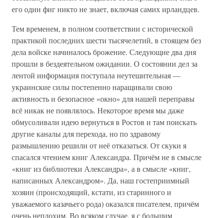
его один фиг никто не знает, включая самих ирландцев.
Тем временем, в полном соответствии с исторической
практикой последних шести тысячелетий, в стоящем без
дела войске начиналось брожение. Следующие два дня
прошли в бездеятельном ожидании. О состоянии дел за
лентой информация поступала неутешительная —
украинские силы постепенно наращивали свою
активность и безопасное «окно» для нашей переправы
всё никак не появлялось. Некоторое время мы даже
обмусоливали идею вернуться в Ростов и там поискать
другие каналы для перехода, но по здравому
размышлению решили от неё отказаться. От скуки я
спасался чтением книг Александра. Причём не в смысле
«книг из библиотеки Александра», а в смысле «книг,
написанных Александром». Да, наш гостеприимный
хозяин (происходящий, кстати, из старинного и
уважаемого казачьего рода) оказался писателем, причём
очень неплохим. Во всяком случае, я с большим