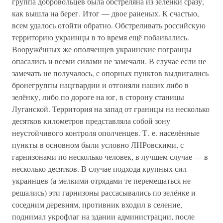
группа добровольцев была обстреляна из зелёнки сразу,
как вышла на берег. Итог — двое раненых. К счастью,
всем удалось отойти обратно. Обстреливать российскую
территорию украинцы в то время ещё побаивались.
Вооружённых же ополченцев украинские погранцы
опасались и всеми силами не замечали. В случае если не
замечать не получалось, с опорных пунктов выдвигались
бронегруппы нацгвардии и отгоняли наших либо в
зелёнку, либо по дороге на юг, в сторону станицы
Луганской. Территория на запад от границы на несколько
десятков километров представляла собой зону
неустойчивого контроля ополченцев. Т. е. населённые
пункты в основном были условно ЛНРовскими, с
гарнизонами по несколько человек, в лучшем случае — в
несколько десятков. В случае подхода крупных сил
украинцев (а мелкими отрядами те перемещаться не
решались) эти гарнизоны рассасывались по зелёнке и
соседним деревням, противник входил в селение,
поднимал укрофлаг на здании администрации, после