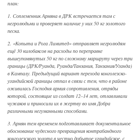
план:
1. Соплеменник Армяна в ДРК встречается там с
негролюдьми и проверяет наличие у них 50 кг золотого
песка.
2. «Копыта и Рога Лимитед» отправляет негролюдям
ещё 30 килобаксов на расходы по переправке
вышеупомянутых 50 кг по сложному маршруту через три
границы (ДРК/Руанда, Руанда/Танзания, Танзания/Уганда)
в Кампалу. Предыдущий вариант перехода конголезско-
угандийской границы отпал в связи с тем, что в районе
оживилась Господня армия сопротивления, отряды
которой, состоящие из солдат 12–14 лет, отлавливали
чужаков и приносили их в жертву во имя Добра
различными негуманными способами.
3. Армян тем временем подготавливает документальное
обоснование чудесного превращения контрабандного
конголезского золота в честно добытое угандийское, с