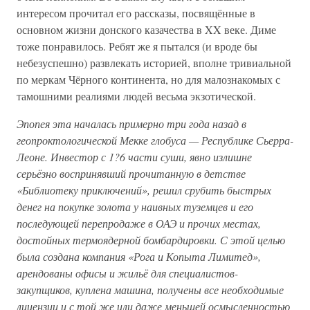
интересом прочитал его рассказы, посвящённые в
основном жизни донского казачества в XX веке. Диме
тоже понравилось. Ребят же я пытался (и вроде бы
небезуспешно) развлекать историей, вполне тривиальной
по меркам Чёрного континента, но для малознакомых с
тамошними реалиями людей весьма экзотической.
Эпопея эта началась примерно три года назад в
геопроктологической Мекке глобуса — Республике Сьерра-
Леоне. Инвестор с 1?6 части суши, явно излишне
серьёзно воспринявший прочитанную в детстве
«Библиотеку приключений», решил срубить быстрых
денег на покупке золота у наивных туземцев и его
последующей перепродаже в ОАЭ и прочих местах,
достойных термоядерной бомбардировки. С этой целью
была создана компания «Рога и Копыта Лимитед»,
арендованы офисы и жильё для специалистов-
закупщиков, куплена машина, получены все необходимые
лицензии и с той же или даже меньшей осмысленностью