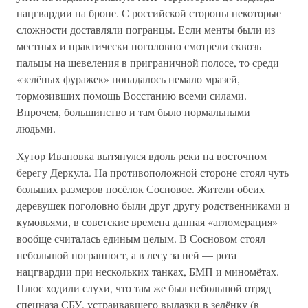
нацгвардии на броне. С российской стороны некоторые
сложности доставляли погранцы. Если менты были из
местных и практически поголовно смотрели сквозь
пальцы на шевеления в приграничной полосе, то среди
«зелёных фуражек» попадалось немало мразей,
тормозивших помощь Восстанию всеми силами.
Впрочем, большинство и там было нормальными
людьми.
Хутор Ивановка вытянулся вдоль реки на восточном
берегу Деркула. На противоположной стороне стоял чуть
больших размеров посёлок Сосновое. Жители обеих
деревушек поголовно были друг другу родственниками и
кумовьями, в советские времена данная «агломерация»
вообще считалась единым целым. В Сосновом стоял
небольшой погранпост, а в лесу за ней — рота
нацгвардии при нескольких танках, БМП и миномётах.
Плюс ходили слухи, что там же был небольшой отряд
спецназа СБУ, устраивавшего вылазки в зелёнку (в