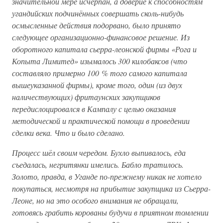
значительной мере исчерпан, а доверие к способностям
угандийских подчинённых совершать сколь-нибудь
осмысленные действия подорвано, было принято
следующее организационно-финансовое решение. Из
оборотного капитала сьерра-леонской фирмы «Рога и
Копыта Лимитед» изымалось 300 килобаксов (что
составляло примерно 100 % того самого капитала
вышеуказанной фирмы), кроме того, один (из двух
наличествующих) фритаунских закупщиков
передислоцировался в Кампалу с целью оказания
методической и практической помощи в проведении
сделки века. Что и было сделано.
Процесс шёл своим чередом. Бухло выпивалось, еда
съедалась, негритянки имелись. Бабло тратилось.
Золото, правда, в Уганде по-прежнему никак не хотело
покупаться, несмотря на прибытие закупщика из Сьерра-
Леоне, но на это особого внимания не обращали,
готовясь грабить корованы будучи в приятном томлении