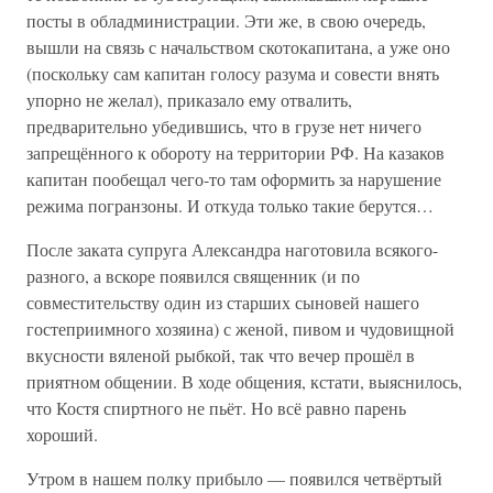
посты в обладминистрации. Эти же, в свою очередь,
вышли на связь с начальством скотокапитана, а уже оно
(поскольку сам капитан голосу разума и совести внять
упорно не желал), приказало ему отвалить,
предварительно убедившись, что в грузе нет ничего
запрещённого к обороту на территории РФ. На казаков
капитан пообещал чего-то там оформить за нарушение
режима погранзоны. И откуда только такие берутся…
После заката супруга Александра наготовила всякого-
разного, а вскоре появился священник (и по
совместительству один из старших сыновей нашего
гостеприимного хозяина) с женой, пивом и чудовищной
вкусности вяленой рыбкой, так что вечер прошёл в
приятном общении. В ходе общения, кстати, выяснилось,
что Костя спиртного не пьёт. Но всё равно парень
хороший.
Утром в нашем полку прибыло — появился четвёртый