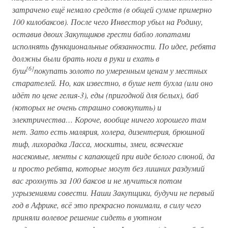
затрачено ещё немало средств (в общей сумме примерно
100 килобаксов). После чего Инвестор убыл на Родину,
оставив двоих Закупщиков грести бабло лопатами
исполнять функциональные обязанности. По идее, ребята
должны были брать ноги в руки и ехать в
[6]
буш
покупать золото по умеренным ценам у местных
старателей. Но, как известно, в буше нет бухла (или оно
идёт по цене гелия-3), еды (пригодной для белых), баб
(которых не очень страшно совокупить) и
электричества… Короче, вообще ничего хорошего там
нет. Зато есть малярия, холера, дизентерия, брюшной
тиф, лихорадка Ласса, москиты, змеи, всяческие
насекомые, менты с капающей при виде белого слюной, да
и просто ребята, которые могут без лишних раздумий
вас грохнуть за 100 баксов и не мучиться потом
угрызениями совести. Наши Закупщики, будучи не первый
год в Африке, всё это прекрасно понимали, в силу чего
приняли волевое решение сидеть в уютном