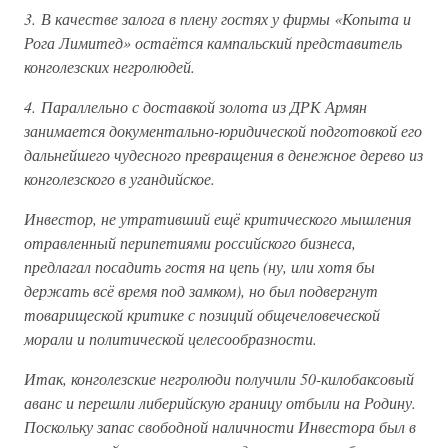
3. В качестве залога в плену гостях у фирмы «Копыта и
Рога Лимитед» остаётся кампальский представитель
конголезских негролюдей.
4. Параллельно с доставкой золота из ДРК Армян
занимается документально-юридической подготовкой его
дальнейшего чудесного превращения в денежное дерево из
конголезского в угандийское.
Инвестор, не утративший ещё критического мышления
отравленный перипетиями российского бизнеса,
предлагал посадить гостя на цепь (ну, или хотя бы
держать всё время под замком), но был подвергнут
товарищеской критике с позиций общечеловеческой
морали и политической целесообразности.
Итак, конголезские негролюди получили 50-килобаксовый
аванс и перешли либерийскую границу отбыли на Родину.
Поскольку запас свободной наличности Инвестора был в