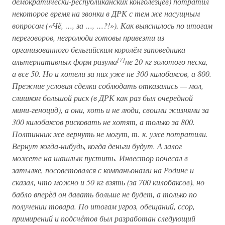
демократически-республиканских конголезцев) потратил
некоторое время на звонки в ДРК с тем же насущным
вопросом («Чё, …, за …, …?!»). Как выяснилось по итогам
переговоров, негролюди готовы привезти из
организованного бельгийским королём заповедника
[7]
альтернативных форм разума
не 20 кг золотого песка,
а все 50. Но и хотели за них уже не 300 килобаксов, а 800.
Прежние условия сделки соблюдать отказались — мол,
слишком большой риск (в ДРК как раз был очередной
мини-геноцид), а они, хоть и не люди, своими жизнями за
300 килобаксов рисковать не хотят, а только за 800.
Полтинник же вернуть не могут, т. к. уже потратили.
Вернут когда-нибудь, когда деньги будут. А залог
можете на шашлык пустить. Инвестор почесал в
затылке, посоветовался с компаньонами на Родине и
сказал, что можно и 50 кг взять (за 700 килобаксов), но
бабло вперёд он давать больше не будет, а только по
получении товара. По итогам угроз, обещаний, ссор,
примирений и подсчётов был разработан следующий