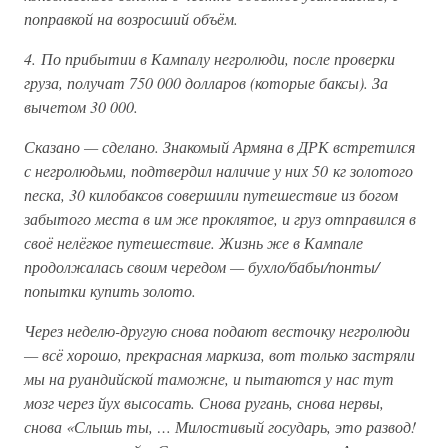
поправкой на возросший объём.
4. По прибытии в Кампалу негролюди, после проверки
груза, получат 750 000 долларов (которые баксы). За
вычетом 30 000.
Сказано — сделано. Знакомый Армяна в ДРК встретился
с негролюдьми, подтвердил наличие у них 50 кг золотого
песка, 30 килобаксов совершили путешествие из богом
забытого места в им же проклятое, и груз отправился в
своё нелёгкое путешествие. Жизнь же в Кампале
продолжалась своим чередом — бухло/бабы/понты/
попытки купить золото.
Через неделю-другую снова подают весточку негролюди
— всё хорошо, прекрасная маркиза, вот только застряли
мы на руандийской таможне, и пытаются у нас тут
мозг через йух высосать. Снова ругань, снова нервы,
снова «Слышь ты, … Милостивый государь, это развод!