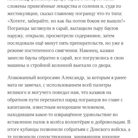
сложены привезённые лекарства и соления и, судя по
жестикуляции, сказал главному погранцу что-то типа:
«Хотите, забирайте, но как бы потом боком не вышло!»
Погранцы заглянули в сарай, вытащили пару баулов
наружу, открыли, просмотрели содержимое, затем
последовали ещё минут пять препирательств, но уже в
режиме постепенного смягчения. Наконец, казаки
занесли баулы обратно в сарай, все погрузились в свои
машины и стройной колонной выехали со двора.
Атакованный вопросами Александр, за которым я ранее
мата не замечал, с использованием всей палитры
великого и могучего поведал нам, что казаков на
обратном пути перехватил наряд погранцов во главе с
капитаном, известным нехорошим человеком,
находившим какое-то извращённое удовольствие во
вставлении палок в колёса волонтёрам и добровольцам. В
итоге кубанцы позвонили собратьям с Донского войска, а
те позвонили сочувствующим, занимавшим хорошие