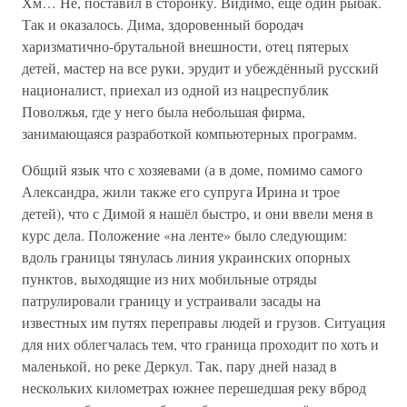
Хм… Не, поставил в сторонку. Видимо, ещё один рыбак.
Так и оказалось. Дима, здоровенный бородач
харизматично-брутальной внешности, отец пятерых
детей, мастер на все руки, эрудит и убеждённый русский
националист, приехал из одной из нацреспублик
Поволжья, где у него была небольшая фирма,
занимающаяся разработкой компьютерных программ.
Общий язык что с хозяевами (а в доме, помимо самого
Александра, жили также его супруга Ирина и трое
детей), что с Димой я нашёл быстро, и они ввели меня в
курс дела. Положение «на ленте» было следующим:
вдоль границы тянулась линия украинских опорных
пунктов, выходящие из них мобильные отряды
патрулировали границу и устраивали засады на
известных им путях переправы людей и грузов. Ситуация
для них облегчалась тем, что граница проходит по хоть и
маленькой, но реке Деркул. Так, пару дней назад в
нескольких километрах южнее перешедшая реку вброд