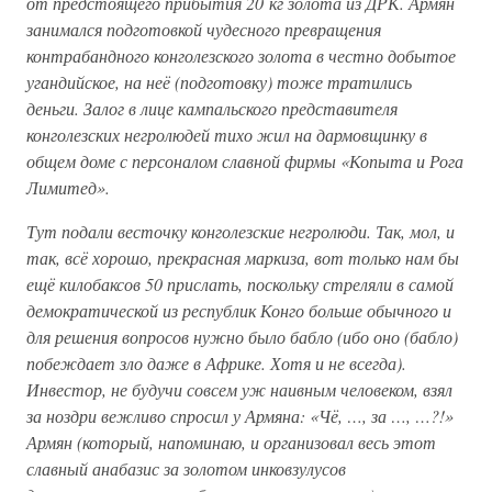
от предстоящего прибытия 20 кг золота из ДРК. Армян
занимался подготовкой чудесного превращения
контрабандного конголезского золота в честно добытое
угандийское, на неё (подготовку) тоже тратились
деньги. Залог в лице кампальского представителя
конголезских негролюдей тихо жил на дармовщинку в
общем доме с персоналом славной фирмы «Копыта и Рога
Лимитед».
Тут подали весточку конголезские негролюди. Так, мол, и
так, всё хорошо, прекрасная маркиза, вот только нам бы
ещё килобаксов 50 прислать, поскольку стреляли в самой
демократической из республик Конго больше обычного и
для решения вопросов нужно было бабло (ибо оно (бабло)
побеждает зло даже в Африке. Хотя и не всегда).
Инвестор, не будучи совсем уж наивным человеком, взял
за ноздри вежливо спросил у Армяна: «Чё, …, за …, …?!»
Армян (который, напоминаю, и организовал весь этот
славный анабазис за золотом инковзулусов