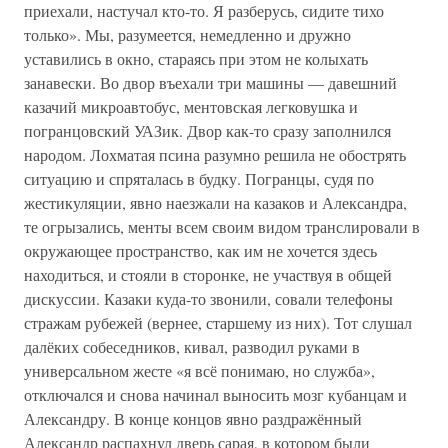
приехали, настучал кто-то. Я разберусь, сидите тихо
только». Мы, разумеется, немедленно и дружно
уставились в окно, стараясь при этом не колыхать
занавески. Во двор въехали три машины — давешний
казачий микроавтобус, ментовская легковушка и
погранцовский УАЗик. Двор как-то сразу заполнился
народом. Лохматая псина разумно решила не обострять
ситуацию и спряталась в будку. Погранцы, судя по
жестикуляции, явно наезжали на казаков и Александра,
те огрызались, менты всем своим видом транслировали в
окружающее пространство, как им не хочется здесь
находиться, и стояли в сторонке, не участвуя в общей
дискуссии. Казаки куда-то звонили, совали телефоны
стражам рубежей (вернее, старшему из них). Тот слушал
далёких собеседников, кивал, разводил руками в
универсальном жесте «я всё понимаю, но служба»,
отключался и снова начинал выносить мозг кубанцам и
Александру. В конце концов явно раздражённый
Александр распахнул дверь сарая, в котором были