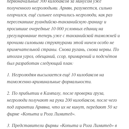
первоначальные 300 килобаксов за минусом уже
полученного негролюдьми. Армян, разумеется, сильно
огорчился, ещё сильнее огорчились негролюди, как раз
пересекавшие руандийско-танзанийскую границу и
просившие очередные 10 000 условных единиц на
урегулирование теперь уже с танзанийской таможней и
прочими силовыми структурами этой ничем особо не
примечательной страны. Снова ругань, снова нервы. По
итогам угроз, обещаний, ссор, примирений и подсчётов
был разработан следующий план:
1. Негролюдям высылается ещё 10 килобаксов на
таможенно-криминальные формальности.
2. По прибытии в Кампалу, после проверки груза,
негролюди получают на руки 200 килобаксов, после чего
под гарантии Армяна, что их не кинут, передают 50 кг
фирме «Копыта и Рога Лимитед».
3. Представители фирмы «Копыта и Рога Лимитед» в