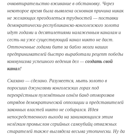
очковтирательство вживание в обстановку. Через
некоторое время была выявлена основная причина никак
не желающих преодолеться трудностей — поставки
демократически-республиканско-конголезского золота
идут годами и десятилетиями налаженным каналам и
сесть на уже существующий канал никто не даст.
Отточенные годами битв за бабло мозги наших
предпринимателей быстро выработали рецепт победы
коммунизма успешного ведения дел —
создать свой
канал!
Сказано — сделано. Разумеется, мыть золото в
поросших джунглями конголезских горах под
перекрёстным пулемётным огнём банд отморозков
отрядов демократической оппозиции и представителей
законных властей никто не собирался. Идея
непосредственного выхода на занимающихся этим
нелёгким промыслом серийных самоубийц отважных
старателей также выглядела весьма утопически. Ну да