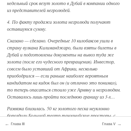
недельный срок везут золото в Дубай в компании одного
из представителей негролюдей.
4. По факту продажи золота негролюди получают
оставшуюся сумму.
Сказано — сделано. Очередные 10 килобаксов ушли в
страну вулкана Килиманджаро, были взяты билеты в
Дубай и подготовлены документы на вывоз туда же
золота (после его чудесного превращения). Инвестор,
совсем было уставший от Африки, несколько
приободрился — если раньше наиболее вероятным
кандидатом на кидок был он (и отлично это понимал),
то теперь опасаться стоило уже Армяну и негролюдям.
Оставалось лишь пройти последнюю границу из 3-х…
Развязка близилась. 50 кг золотого песка неуклонно
бороздили Большой театр танзанийские просторы, с
каждым днём приближаясь к заветной границе с
←
→
Глава III
Глава V
Угандой. В городе-герое Кампале были, наконец-то,