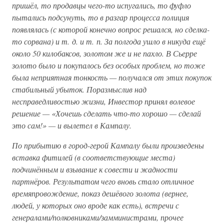
пришёл, то продавцы чего-то испугались, то фуфло
пытались подсунуть, то в разгар процесса полиция
появлялась (с которой конечно вопрос решался, но сделка-
то сорвана) и т. д. и т. п. За полгода ушло в никуда ещё
около 50 килобаксов, золотом же и не пахло. В Сьерре
золото было и покупалось без особых проблем, но тоже
была неприятная тонкость — получался от этих покупок
стабильный убыток. Поразмыслив над
несправедливостью жизни, Инвестор принял волевое
решение — «Хочешь сделать что-то хорошо — сделай
это сам!» — и вылетел в Кампалу.
По прибытию в город-герой Кампалу были произведены
вставка фитилей (в соответствующие места)
подчинённым и взывание к совести и жадности
партнёров. Результатом чего вновь стало отличное
времяпровождение, показ дешёвого золота (вернее,
людей, у которых оно вроде как есть), встречи с
генералами/полковниками/замминистрами, прочее