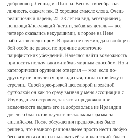
доброволец, Леонид из Питера. Весьма своеобразная
личность, скажем так. В хорошем смысле слова. Очень
религиозный парень, 25–28 лет на вид, вегетарианец,
непьющий/некурящий (кстати, забавная деталь — все
четверо оказались некурящими), в городе на Неве
работал экспедитором. В армии не служил, да и вообще в
бой особо не рвался, по причине достаточно
пацифистских убеждений. Надеялся найти возможность
приносить пользу каким-нибудь мирным способом. Но и
категорически оружия не отвергал — мол, если по-
другому не получится пригодиться, тогда готов буду и
стрелять. Своей ярко-рыжей шевелюрой и зелёной
футболкой он как-то сразу вызвал у меня ассоциации с
Изумрудным островом, так что я предложил при
возможности выдать его за добровольца из Ирландии,
для чего был готов научить нескольким фразам на
английском. После обсуждения предложения было
решено, что намного рациональнее просто нести любую
бессвязную ахинею и выдавать её за ирландский, благо