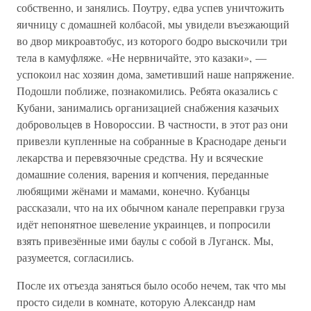
собственно, и занялись. Поутру, едва успев уничтожить
яичницу с домашней колбасой, мы увидели въезжающий
во двор микроавтобус, из которого бодро выскочили три
тела в камуфляже. «Не нервничайте, это казаки», —
успокоил нас хозяин дома, заметивший наше напряжение.
Подошли поближе, познакомились. Ребята оказались с
Кубани, занимались организацией снабжения казачьих
добровольцев в Новороссии. В частности, в этот раз они
привезли купленные на собранные в Краснодаре деньги
лекарства и перевязочные средства. Ну и всяческие
домашние соления, варения и копчения, переданные
любящими жёнами и мамами, конечно. Кубанцы
рассказали, что на их обычном канале переправки груза
идёт непонятное шевеление украинцев, и попросили
взять привезённые ими баулы с собой в Луганск. Мы,
разумеется, согласились.
После их отъезда заняться было особо нечем, так что мы
просто сидели в комнате, которую Александр нам