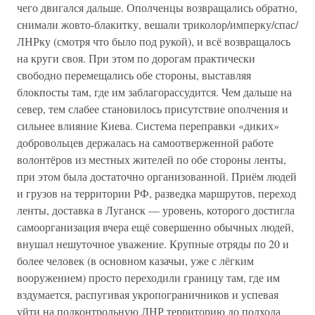
чего двигался дальше. Ополченцы возвращались обратно,
снимали жовто-блакитку, вешали триколор/имперку/спас/
ЛНРку (смотря что было под рукой), и всё возвращалось
на круги своя. При этом по дорогам практически
свободно перемещались обе стороны, выставляя
блокпосты там, где им заблагорассудится. Чем дальше на
север, тем слабее становилось присутствие ополчения и
сильнее влияние Киева. Система переправки «диких»
добровольцев держалась на самоотверженной работе
волонтёров из местных жителей по обе стороны ленты,
при этом была достаточно организованной. Приём людей
и грузов на территории РФ, разведка маршрутов, переход
ленты, доставка в Луганск — уровень, которого достигла
самоорганизация вчера ещё совершенно обычных людей,
внушал нешуточное уважение. Крупные отряды по 20 и
более человек (в основном казачьи, уже с лёгким
вооружением) просто переходили границу там, где им
вздумается, распугивая укропограничников и успевая
уйти на подконтрольную ЛНР территорию до подхода