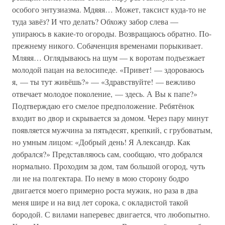
особого энтузиазма. Мдяяя… Может, таксист куда-то не
туда завёз? И что делать? Обхожу забор слева —
упираюсь в какие-то огороды. Возвращаюсь обратно. По-
прежнему никого. Собаченция временами порыкивает.
Мляяя… Оглядываюсь на шум — к воротам подъезжает
молодой пацан на велосипеде. «Привет! — здороваюсь
я, — ты тут живёшь?» — «Здравствуйте! — вежливо
отвечает молодое поколение, — здесь. А Вы к папе?»
Подтверждаю его смелое предположение. Ребятёнок
входит во двор и скрывается за домом. Через пару минут
появляется мужчина за пятьдесят, крепкий, с грубоватым,
но умным лицом: «Добрый день! Я Александр. Как
добрался?» Представляюсь сам, сообщаю, что добрался
нормально. Проходим за дом, там большой огород, чуть
ли не на полгектара. По нему в мою сторону бодро
двигается моего примерно роста мужик, но раза в два
меня шире и на вид лет сорока, с окладистой такой
бородой. С вилами наперевес двигается, что любопытно.