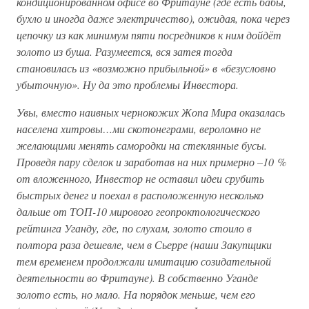
кондиционированном офисе во Фритауне (где есть бабы,
бухло и иногда даже электричество), ожидая, пока через
цепочку из как минимум пяти посредников к ним дойдёт
золото из буша. Разумеется, вся затея тогда
становилась из «возможно прибыльной» в «безусловно
убыточную». Ну да это проблемы Инвестора.
Увы, вместо наивных чернокожих Жопа Мира оказалась
населена хитровы…ми скотонеграми, вероломно не
желающими менять самородки на стеклянные бусы.
Проведя пару сделок и заработав на них примерно –10 %
от вложенного, Инвестор не оставил идеи срубить
быстрых денег и поехал в расположенную несколько
дальше от ТОП-10 мирового геопроктологического
рейтинга Уганду, где, по слухам, золото стоило в
полтора раза дешевле, чем в Сьерре (наши Закупщики
тем временем продолжали имитацию созидательной
деятельности во Фритауне). В собственно Уганде
золото есть, но мало. На порядок меньше, чем его