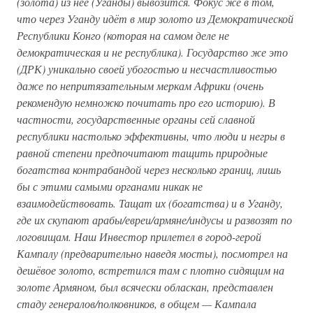
(золота) из неё (Уганды) вывозится. Фокус же в том,
что через Уганду идёт в мир золото из Демократической
Республики Конго (которая на самом деле не
демократическая и не республика). Государство же это
(ДРК) уникально своей убогостью и несчастливостью
даже по непритязательным меркам Африки (очень
рекомендую немножко почитать про его историю). В
частности, государственные органы сей славной
республики настолько эффективны, что люди и негры в
равной степени предпочитают тащить природные
богатства контрабандой через несколько границ, лишь
бы с этими самыми органами никак не
взаимодействовать. Тащат их (богатства) и в Уганду,
где их скупают арабы/евреи/армяне/индусы и развозят по
логовищам. Наш Инвестор прилетел в город-герой
Кампалу (предварительно наведя мосты), посмотрел на
дешёвое золото, встретился там с плотно сидящим на
золоте Армяном, был всячески обласкан, представлен
стаду генералов/полковников, в общем — Кампала