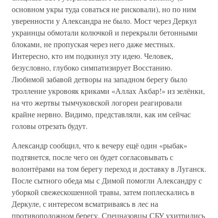
основном укры туда соваться не рисковали), но по ним
уверенности у Александра не было. Мост через Деркул
украинцы обмотали колючкой и перекрыли бетонными
блоками, не пропуская через него даже местных.
Интересно, кто им подкинул эту идею. Человек,
безусловно, глубоко симпатизирует Восстанию.
Любимой забавой детворы на западном берегу было
тролление укровояк криками «Аллах Акбар!» из зелёнки,
на что жертвы тымчуковской логореи реагировали
крайне нервно. Видимо, представляли, как им сейчас
головы отрезать будут.
Александр сообщил, что к вечеру ещё один «рыбак»
подтянется, после чего он будет согласовывать с
волонтёрами на том берегу переход и доставку в Луганск.
После сытного обеда мы с Димой помогли Александру с
уборкой свежескошенной травы, затем поплескались в
Деркуле, с интересом всматриваясь в лес на
противоположном берегу. Спецназовцы СБУ ухитрились