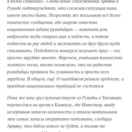
я полон сомнений». Снова некие соплеменники Армяна в
Руанде подтверждают, что сложная ситуация таки
имеет место быть. Негролюди же посылают всё более
панические сообщения, ибо широко известна
национальная забава руандийцев — выкопать ров,
набросать туда старых шин и поджечь, а потом
подвести ко рву людей и заставлять их друг друга туда
сталкивать. Победитель конкурса получает приз — его
просто зарубят мачете. Впрочем, учитывая количество
золотого песка, вполне возможно, что на радостях
руандийцы проявили бы гуманность и просто всех
зарубили. В общем, ещё 10 килобаксов решили проблему, и
праздник национальных традиций не состоялся.
Пока же наш груз путешествует из Руанды в Танзанию,
перенесёмся на время в Кампалу, где Инвестор, ввиду
исчерпания запасов наличности и отказа компаньонов
эти самые запасы оперативно пополнить, сообщил
Армяну, что бабла нового не будет, а только те