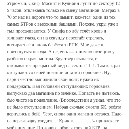
Угрюмый, Скиф, Москит и Кулибин лупят по сектору 12–
5 часов, отвлекаясь только на смену магазинов. Метрах в
70 от нас на дороге что-то дымит, кажется, один из тех
самых БТРов с высокими башнями. Похоже, укры уже в
тыл просачиваются. У Скифа по лбу течёт кровь и
заливает глаза, он на секунду перестаёт стрелять,
вытирает её и вновь берётся за РПК. Мне даже и
приткнуться некуда. А не, есть — занимаю позицию у
разбитого края настила. Бруствер осыпался, и
открывается прекрасный вид на сектор 11–1. Там как раз
отступают со своей позиции остатки горловцев. Ну,
парни честно выполнили свой долг, нужно их
поддержать. Над головами отступающих горловцев
выпускаю два магазина по зелёнке. Попасть не пытаюсь,
бью чисто на подавление. (Впоследствии я узнал, что это
не было отступлением. Набрав сколько смогли БК, ребята
вернулись в бой). Чёрт, снова один магазин остался. Надо
на перезарядку уходить… Крик «…………!» привлекает
моё внимание. По дороге, обходя горящий БТР, на