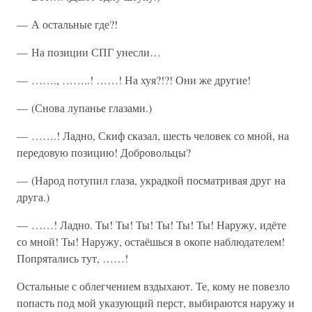
— А остальные где?!
— На позиции СПГ унесли…
— ……., ……..! ……! На хуя?!?! Они же другие!
— (Снова лупанье глазами.)
— …….! Ладно, Скиф сказал, шесть человек со мной, на
передовую позицию! Добровольцы?
— (Народ потупил глаза, украдкой посматривая друг на
друга.)
— ……! Ладно. Ты! Ты! Ты! Ты! Ты! Ты! Наружу, идёте
со мной! Ты! Наружу, остаёшься в окопе наблюдателем!
Попрятались тут, ……!
Остальные с облегчением вздыхают. Те, кому не повезло
попасть под мой указующий перст, выбираются наружу и