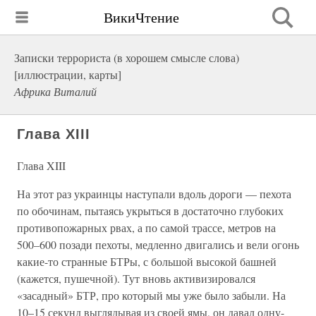
ВикиЧтение
Записки террориста (в хорошем смысле слова)
[иллюстрации, карты]
Африка Виталий
Глава XIII
Глава XIII
На этот раз украинцы наступали вдоль дороги — пехота
по обочинам, пытаясь укрыться в достаточно глубоких
противопожарных рвах, а по самой трассе, метров на
500–600 позади пехоты, медленно двигались и вели огонь
какие-то странные БТРы, с большой высокой башней
(кажется, пушечной). Тут вновь активизировался
«засадный» БТР, про который мы уже было забыли. На
10–15 секунд выглядывая из своей ямы, он давал одну-