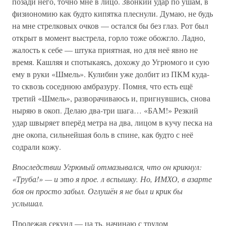
позади него, точно мне в лицо. Звонкий удар по ушам, в
физиономию как будто кипятка плеснули. Думаю, не будь
на мне стрелковых очков — остался бы без глаз. Рот был
открыт в момент выстрела, горло тоже обожгло. Ладно,
жалость к себе — штука приятная, но для неё явно не
время. Кашляя и спотыкаясь, дохожу до Угрюмого и сую
ему в руки «Шмель». Кулибин уже долбит из ПКМ куда-
то сквозь соседнюю амбразуру. Помня, что есть ещё
третий «Шмель», разворачиваюсь и, пригнувшись, снова
ныряю в окоп. Делаю два-три шага… «БАМ!» Резкий
удар швыряет вперёд метра на два, лицом в кучу песка на
дне окопа, сильнейшая боль в спине, как будто с неё
содрали кожу.
Впоследствии Угрюмый отмазывался, что он крикнул:
«Труба!» — и это я прое. л вспышку. Но, ИМХО, в азарте
боя он просто забыл. Оглушён я не был и крик бы
услышал.
Пролежав секунд — ца ть, начинаю с трудом