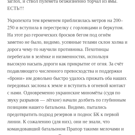
заглох, и ствол пулемёта безжизненно торчал из ямы.
ЕСТЬ!!!
Укропехота тем временем приблизилась метров на 200–
250 и вступила в перестрелку с горловцами и беркутом.
На этот раз героических бросков бегом под огнём
заметно не было, видимо, усеянные телами склон холма и
дорога чему-то научили противника. Пехотинцы
перебегали в зелёнке и низменностях, используя
высокую насыпь дороги как прикрытие от огня. За счёт
подавляющего численного превосходства и поддержки
«брони» им довольно быстро удалось прижать оба наших
передовых заслона к земле и вступить в огневой контакт
с нами. Одновременно украинские миномёты (судя по
звуку разрывов — лёгкие) начали долбить по глубинным
позициям нашего батальона. Видимо, пытались
предотвратить подход резервов и поднос БК к первой
линии. К сожалению (для них), они не знали, что
командовавший батальоном Прапор такими мелочами и