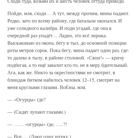
Сходи туда, возьми их и шесть человек оттуда приведи.
Пойди, мля, сходи… А тут, между прочим, мины падают.
Редко, зато по всему району, где батальон окопался. И
уже солидного калибра. И поди угадай, где она в
очередной раз упадёт… Ладно, это всё лирика.
Выскакиваю из окопа, бегу в тыл, до основной позиции
роты метров сорок. Пока бегу, мина падает один раз, где-
то далеко в тылу, в районе столовой. «Свои!» — кричу
подбегая, а то ещё завалит кто-то, не в меру бдительный.
Ага, как же. Никто за окрестностями не смотрит, в
блиндаж битком набилось человек 12–15, смотрят на
меня круглыми глазами. ВоЕны, мля.
— «Огурцы» где?
— (Сидят лупают глазами.)
— …… «огурцы» где, …..?!
— Вот…. (Дают одну штуку.)