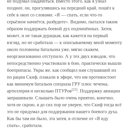
не подумал озадачиться. Вместо этого, как я узнал
позднее, он, прогулявшись на передний край, пошёл к
себе в окоп со словами: «Я — спать, если что-то
серьёзное начнётся, разбудите». Видимо, пытался таким
образом поддержать боевой дух подчинённых. Затея,
может, и не такая дурацкая, как кажется на первый
взгляд, но не сработала — к описываемому мной моменту
около половины батальона уже, мягко скажем,
неорганизованно отступило. А у тех двух взводов, что
непосредственно участвовали в бою, практически вышли
боеприпасы. Укры же, как сообщил нам слушавший их
по рации Скиф, плакали в эфире, что им противостоит
как минимум батальон спецназа ГРУ плюс чечены,
[23]
артиллерия и несколько ПТУРов
. Поддержку авиации
запрашивали. Слышать было очень приятно, конечно,
хотя не скрою, я до сих пор не уверен, что Скиф тогда всё
это не придумал для поддержания нашего боевого духа.
Как бы там ни было, эта затея, в отличие от «Я иду
спать», сработала.