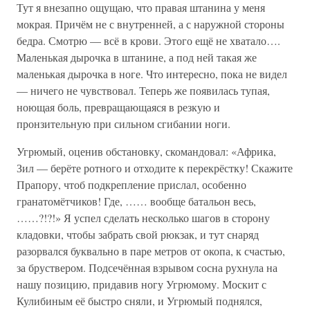
Тут я внезапно ощущаю, что правая штанина у меня
мокрая. Причём не с внутренней, а с наружной стороны
бедра. Смотрю — всё в крови. Этого ещё не хватало….
Маленькая дырочка в штанине, а под ней такая же
маленькая дырочка в ноге. Что интересно, пока не видел
— ничего не чувствовал. Теперь же появилась тупая,
ноющая боль, превращающаяся в резкую и
пронзительную при сильном сгибании ноги.
Угрюмый, оценив обстановку, скомандовал: «Африка,
Зил — берёте ротного и отходите к перекрёстку! Скажите
Прапору, чтоб подкрепление прислал, особенно
гранатомётчиков! Где, …… вообще батальон весь,
……?!?!» Я успел сделать несколько шагов в сторону
кладовки, чтобы забрать свой рюкзак, и тут снаряд
разорвался буквально в паре метров от окопа, к счастью,
за бруствером. Подсечённая взрывом сосна рухнула на
нашу позицию, придавив ногу Угрюмому. Москит с
Кулибиным её быстро сняли, и Угрюмый поднялся,