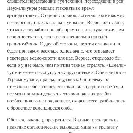
слышится нарастающий гул техники, переходящий в рёв.
Неужели укры решили атаковать во время
артподготовки? С одной стороны, логично, мы не можем
вести огонь, так как сидим в укрытии. Вероятность того,
что мина случайно попадёт прямо в танк, куда ниже, чем
вероятность того, что в него специально попадёт
гранатомётчик. С другой стороны, пехоты с танками не
будет при таком раскладе однозначно, что открывает
некоторые возможности для нас. Вернее, открывало бы,
если б у нас было, чем по этим танкам стрелять. «Шмели»
тут ничем не помогут, у них другая задача. Объяснить это
Угрюмому мне, правда, не удалось. Он почему-то
втемяшил себе в голову, что экипаж внутри испечётся, и
все мои попытки доказать, что экипаж в азарте боя
вообще ничего не почувствует, скорее всего, разбивались
о бронелист командирского лба.
Обстрел, наконец, прекратился. Видимо, проверить на
практике статистические выкладки мина vs. граната у