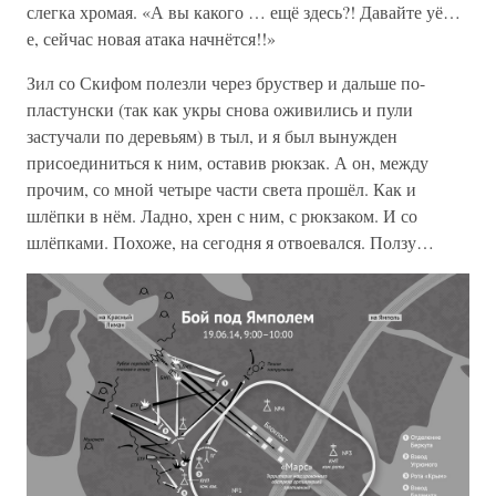
слегка хромая. «А вы какого … ещё здесь?! Давайте уё…
е, сейчас новая атака начнётся!!»
Зил со Скифом полезли через бруствер и дальше по-
пластунски (так как укры снова оживились и пули
застучали по деревьям) в тыл, и я был вынужден
присоединиться к ним, оставив рюкзак. А он, между
прочим, со мной четыре части света прошёл. Как и
шлёпки в нём. Ладно, хрен с ним, с рюкзаком. И со
шлёпками. Похоже, на сегодня я отвоевался. Ползу…