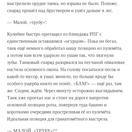
выстрелило орудие танка, но взрыва не было. Похоже,
снаряд прошёл над бруствером и ушёл дальше в лес.
— Малой, «трубу»!
Кулибин быстро притащил из блиндажа РПГ с
единственным оставшимся «огурцом». Пока он бегал,
танк ещё немного обработал нашу позицию из пулемёта,
а потом нам всем ударило по ушам так, что лязгнули
зубы. Танковый снаряд разорвался на песчаной обваловке
настила основного окопа. На голову посыпался песок и
какой-то мусор, в ушах звенело, но больше вроде бы
особого ущерба никто не понёс. «БАМ!» — ещё раз, там
же. Сидим, ждём. Через минуту осторожно выглядываем.
Танк уже проехал нас и стоит на дороге напротив
основной позиции роты, повернув туда башню и
короткими очередями простреливая её из пулемёта.
Идеальная позиция для гранатомётного выстрела.
— МАЛОЙ, «ТРУБУ»!!!