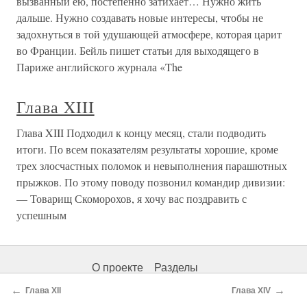
вызванный ею, постепенно затихает… Нужно жить
дальше. Нужно создавать новые интересы, чтобы не
задохнуться в той удушающей атмосфере, которая царит
во Франции. Бейль пишет статьи для выходящего в
Париже английского журнала «The
Глава XIII
Глава XIII Подходил к концу месяц, стали подводить
итоги. По всем показателям результаты хорошие, кроме
трех злосчастных поломок и невыполнения парашютных
прыжков. По этому поводу позвонил командир дивизии:
— Товарищ Скоморохов, я хочу вас поздравить с
успешным
О проекте
Разделы
←
→
Глава XII
Глава XIV