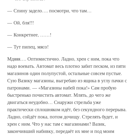
— Спину задело…. посмотри, что там…
— Ой, бля!!!
— Конкретнее, ……!
— Тут пипец, мясо!
Мдяяя…. Оптимистично. Ладно, хрен с ним, пока что
надо воевать. Автомат весь плотно забит песком, из пяти
магазинов один полупустой, остальные совсем пустые.
Сую Вазику магазины, выгребаю из ящика в углу пачки с
патронами. — «Магазины набей пока!» Сам пробую
быстренько почистить автомат. Млять, до чего же
двигаться неудобно… Снаружи стрельба уже
практически сплошняком идёт, без секундного перерыва.
Ладно, сойдёт пока, потом дочищу. Стрелять будет, и
хрен с ним. Что у нас там с магазинами? Вазик,
закончивший набивку, передаёт их мне и под моим