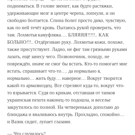
подниматься. В голове звенит, как будто растяжки,
удерживающие мозг в центре черепа, лопнули, и он
свободно болтается. Спина болит просто дико, чувствую,
как по ней течёт кровь. Пытаюсь рукой проверить, что
там. Лохмотья камуфляжа…. БЛЯЯЯЯ!!!!!.. КАК
БОЛЬНО!!!.. Отдёргиваю руку. Лохмотья кожи, похоже,
также присутствуют. Ладно, не фиг там грязными руками
лазать, ещё занесу чего. Позвоночник, походу, не
повреждён, иначе не смог бы встать. Кто-то помогает мне
встать, спрашивает что-то…. да нормально я,
нормально… жить буду… наверное… Вокруг творится
какой-то армазвиздец. Все стреляют куда-то, вокруг что-
то взрывается. Судя по крикам, отставшая от танков
украинская пехота наконец-то подошла, и веселье
закрутилось по полной. На четвереньках доползаю до
блиндажа и вваливаюсь внутрь. Прохладно, спокойно…
и Вазик сидит, лупает глазами.
— Что случилось?