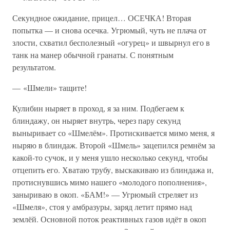
Секундное ожидание, прицел… ОСЕЧКА! Вторая
попытка — и снова осечка. Угрюмый, чуть не плача от
злости, схватил бесполезный «огурец» и швырнул его в
танк на манер обычной гранаты. С понятным
результатом.
— «Шмели» тащите!
Кулибин ныряет в проход, я за ним. Подбегаем к
блиндажу, он ныряет внутрь, через пару секунд
выныривает со «Шмелём». Протискивается мимо меня, я
ныряю в блиндаж. Второй «Шмель» зацепился ремнём за
какой-то сучок, и у меня ушло несколько секунд, чтобы
отцепить его. Хватаю трубу, выскакиваю из блиндажа и,
протиснувшись мимо нашего «молодого пополнения»,
заныриваю в окоп. «БАМ!» — Угрюмый стреляет из
«Шмеля», стоя у амбразуры, заряд летит прямо над
землёй. Основной поток реактивных газов идёт в окоп