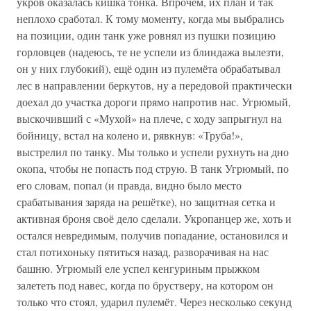
укров оказалась кишка тонка. Впрочем, их план и так
неплохо сработал. К тому моменту, когда мы выбрались
на позиции, один танк уже ровнял из пушки позицию
горловцев (надеюсь, те не успели из блиндажа вылезти,
он у них глубокий), ещё один из пулемёта обрабатывал
лес в направлении беркутов, ну а передовой практически
доехал до участка дороги прямо напротив нас. Угрюмый,
выскочивший с «Мухой» на плече, с ходу запрыгнул на
бойницу, встал на колено и, рявкнув: «Труба!»,
выстрелил по танку. Мы только и успели рухнуть на дно
окопа, чтобы не попасть под струю. В танк Угрюмый, по
его словам, попал (и правда, видно было место
срабатывания заряда на решётке), но защитная сетка и
активная броня своё дело сделали. Укропанцер же, хоть и
остался невредимым, получив попадание, остановился и
стал потихоньку пятиться назад, разворачивая на нас
башню. Угрюмый еле успел кенгуриным прыжком
залететь под навес, когда по брустверу, на котором он
только что стоял, ударил пулемёт. Через несколько секунд