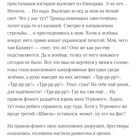
пристальным взглядом вылезает из блиндажа. Э-хе-хех…
Неохота…. Но надо. Вылезаю вслед за ним на белый
свет. Что у нас тут? Троица новеньких ожесточённо
лупит куда-то из калашей. Смотрю в направлении
стрельбы… и присоединяюсь к ним. Холм и зелёнка
вокруг него прямо кишат украинской пехотой. Мля, чего
там Баламут — спит, что ли? Они же как раз ему
подставляются. Да и вообще, толку от него никакого
сегодня не было. Все эти мысли вертятся у меня в голове,
пока глаза выискивают камуфляжные фигурки среди
зелёнки, а руки наводят на них автомат. «Трр-рр-рр!»,
«Трр-рр-рр!», «Трр-рр-рр!». Упал, сука! На тебе ещё разок,
для надёжности! «Трр-рр-рр!» Где вы там ещё… На
правом фланге раздаётся взрыв мата Угрюмого. Ладно,
тут пока ребята справятся, иду туда. Хотя у Угрюмого же
вроде третий «Шмель» оставался, может, ну его на фиг?
На правом фланге окоп наполовину разрушен, брустверы
осыпались, половина настила разнесена в щепки.