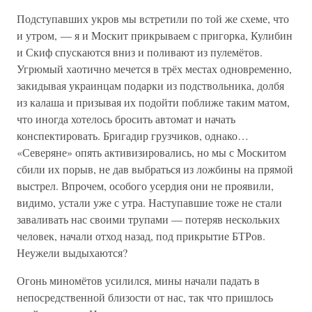
Подступавших укров мы встретили по той же схеме, что
и утром, — я и Москит прикрываем с пригорка, Кулибин
и Скиф спускаются вниз и поливают из пулемётов.
Угрюмый хаотично мечется в трёх местах одновременно,
закидывая украинцам подарки из подствольника, долбя
из калаша и призывая их подойти поближе таким матом,
что иногда хотелось бросить автомат и начать
конспектировать. Бригадир грузчиков, однако…
«Северяне» опять активизировались, но мы с Москитом
сбили их порыв, не дав выбраться из ложбины на прямой
выстрел. Впрочем, особого усердия они не проявили,
видимо, устали уже с утра. Наступавшие тоже не стали
заваливать нас своими трупами — потеряв нескольких
человек, начали отход назад, под прикрытие БТРов.
Неужели выдыхаются?
Огонь миномётов усилился, мины начали падать в
непосредственной близости от нас, так что пришлось