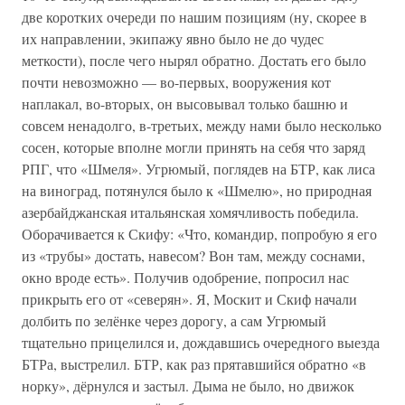
две коротких очереди по нашим позициям (ну, скорее в
их направлении, экипажу явно было не до чудес
меткости), после чего нырял обратно. Достать его было
почти невозможно — во-первых, вооружения кот
наплакал, во-вторых, он высовывал только башню и
совсем ненадолго, в-третьих, между нами было несколько
сосен, которые вполне могли принять на себя что заряд
РПГ, что «Шмеля». Угрюмый, поглядев на БТР, как лиса
на виноград, потянулся было к «Шмелю», но природная
азербайджанская итальянская хомячливость победила.
Оборачивается к Скифу: «Что, командир, попробую я его
из «трубы» достать, навесом? Вон там, между соснами,
окно вроде есть». Получив одобрение, попросил нас
прикрыть его от «северян». Я, Москит и Скиф начали
долбить по зелёнке через дорогу, а сам Угрюмый
тщательно прицелился и, дождавшись очередного выезда
БТРа, выстрелил. БТР, как раз прятавшийся обратно «в
норку», дёрнулся и застыл. Дыма не было, но движок