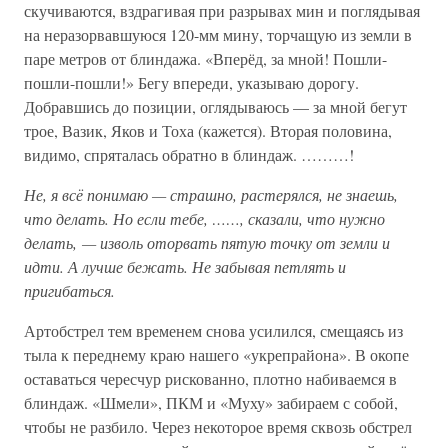
скучиваются, вздрагивая при разрывах мин и поглядывая
на неразорвавшуюся 120-мм мину, торчащую из земли в
паре метров от блиндажа. «Вперёд, за мной! Пошли-
пошли-пошли!» Бегу впереди, указываю дорогу.
Добравшись до позиции, оглядываюсь — за мной бегут
трое, Вазик, Яков и Тоха (кажется). Вторая половина,
видимо, спряталась обратно в блиндаж. ………!
Не, я всё понимаю — страшно, растерялся, не знаешь,
что делать. Но если тебе, ……, сказали, что нужно
делать, — изволь оторвать пятую точку от земли и
идти. А лучше бежать. Не забывая петлять и
пригибаться.
Артобстрел тем временем снова усилился, смещаясь из
тыла к переднему краю нашего «укрепрайона». В окопе
оставаться чересчур рискованно, плотно набиваемся в
блиндаж. «Шмели», ПКМ и «Муху» забираем с собой,
чтобы не разбило. Через некоторое время сквозь обстрел