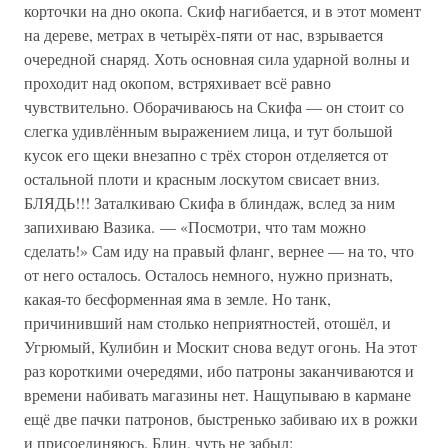
корточки на дно окопа. Скиф нагибается, и в этот момент
на дереве, метрах в четырёх-пяти от нас, взрывается
очередной снаряд. Хоть основная сила ударной волны и
проходит над окопом, встряхивает всё равно
чувствительно. Оборачиваюсь на Скифа — он стоит со
слегка удивлённым выражением лица, и тут большой
кусок его щеки внезапно с трёх сторон отделяется от
остальной плоти и красным лоскутом свисает вниз.
БЛЯДЬ!!! Заталкиваю Скифа в блиндаж, вслед за ним
запихиваю Вазика. — «Посмотри, что там можно
сделать!» Сам иду на правый фланг, вернее — на то, что
от него осталось. Осталось немного, нужно признать,
какая-то бесформенная яма в земле. Но танк,
причинивший нам столько неприятностей, отошёл, и
Угрюмый, Кулибин и Москит снова ведут огонь. На этот
раз короткими очередями, ибо патроны заканчиваются и
времени набивать магазины нет. Нащупываю в кармане
ещё две пачки патронов, быстренько забиваю их в рожки
и присоединяюсь. Блин, чуть не забыл: