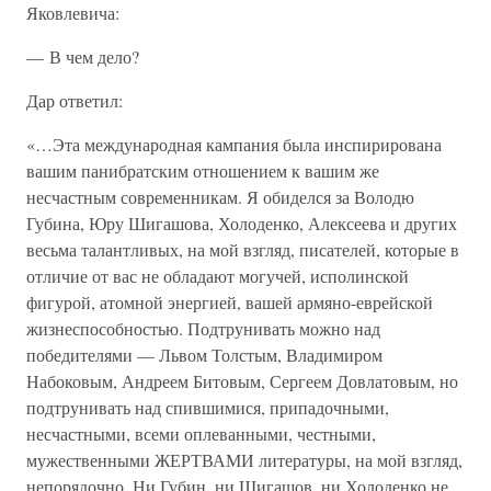
Яковлевича:
— В чем дело?
Дар ответил:
«…Эта международная кампания была инспирирована
вашим панибратским отношением к вашим же
несчастным современникам. Я обиделся за Володю
Губина, Юру Шигашова, Холоденко, Алексеева и других
весьма талантливых, на мой взгляд, писателей, которые в
отличие от вас не обладают могучей, исполинской
фигурой, атомной энергией, вашей армяно-еврейской
жизнеспособностью. Подтрунивать можно над
победителями — Львом Толстым, Владимиром
Набоковым, Андреем Битовым, Сергеем Довлатовым, но
подтрунивать над спившимися, припадочными,
несчастными, всеми оплеванными, честными,
мужественными ЖЕРТВАМИ литературы, на мой взгляд,
непорядочно. Ни Губин, ни Шигашов, ни Холоденко не