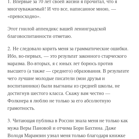
1. Впервые за 70 лет своей жизни я прочитал, что я
многоуважаемый! И что все, написанное мною, —
«превосходно».
Этот гнилой аппендикс вашей ленинградской
благовоспитанности отметаю.
2. Не следовало корить меня за грамматические ошибки.
Ибо, во-первых, — это результат законного старческого
маразма. Во-вторых, я с юных лет борюсь против
высшего (а также — среднего) образования. В результате
чего лучшие молодые писатели (мои друзья и
воспитанники) были выгнаны из средней школы, не
достигнув шестого класса. Скажу вам честно —
Фолкнера я люблю не только за его абсолютную
грамотность.
3. Читающая публика в России знала меня не только как
мужа Веры Пановой и отчима Бори Бахтина. Даже
Володя Марамзин узнал меня только благодаря книжке