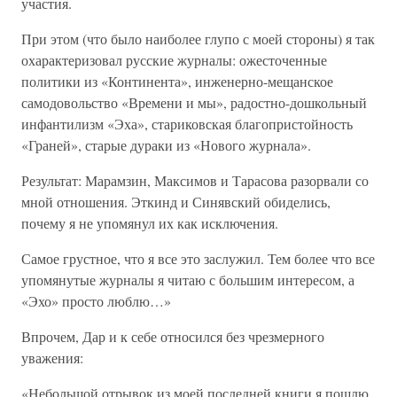
участия.
При этом (что было наиболее глупо с моей стороны) я так
охарактеризовал русские журналы: ожесточенные
политики из «Континента», инженерно-мещанское
самодовольство «Времени и мы», радостно-дошкольный
инфантилизм «Эха», стариковская благопристойность
«Граней», старые дураки из «Нового журнала».
Результат: Марамзин, Максимов и Тарасова разорвали со
мной отношения. Эткинд и Синявский обиделись,
почему я не упомянул их как исключения.
Самое грустное, что я все это заслужил. Тем более что все
упомянутые журналы я читаю с большим интересом, а
«Эхо» просто люблю…»
Впрочем, Дар и к себе относился без чрезмерного
уважения:
«Небольшой отрывок из моей последней книги я пошлю